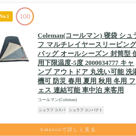
100
No.1
Coleman(コールマン) 寝袋 シュ
フ マルチレイヤースリーピン
バッグ オールシーズン 封筒型 
用下限温度-5度 2000034777 キャ
ンプ アウトドア 丸洗い可能 洗
機可 防災 春用 夏用 秋用 冬用 フ
ェス 連結可能 車中泊 来客用
コールマン(Coleman)
シュラフ コスパ
シュラフ コンパクト
Amazonで詳しく見る