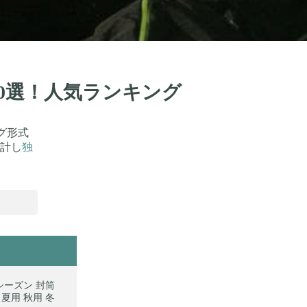
70選！人気ランキング
グ形式
計し
独
シーズン 封筒
 夏用 秋用 冬