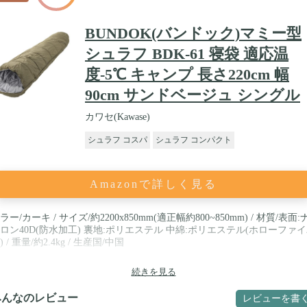
BUNDOK(バンドック)マミー型
シュラフ BDK-61 寝袋 適応温
度-5℃ キャンプ 長さ220cm 幅
90cm サンドベージュ シングル
カワセ(Kawase)
シュラフ コスパ
シュラフ コンパクト
Amazonで詳しく見る
ラー/カーキ / サイズ/約2200x850mm(適正幅約800~850mm) / 材質/表面:
ロン40D(防水加工) 裏地:ポリエステル 中綿:ポリエステル(ホローファ
) / 重量/約2.4kg / 生産国/中国
続きを見る
みんなのレビュー
レビューを書