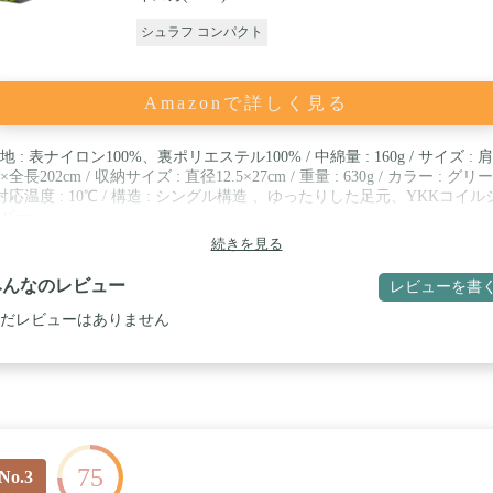
シュラフ コンパクト
Amazonで詳しく見る
地 : 表ナイロン100%、裏ポリエステル100% / 中綿量 : 160g / サイズ : 
0×全長202cm / 収納サイズ : 直径12.5×27cm / 重量 : 630g / カラー : グリ
 対応温度 : 10℃ / 構造 : シングル構造 、ゆったりした足元、YKKコイル
パー
続きを見る
みんなのレビュー
レビューを書
だレビューはありません
75
No.3