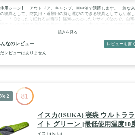
使用シーン】 アウトドア、キャンプ、車中泊で活躍します。 急な来
の寝具として、防災用・避難用の持ち運びのできる寝具としても活躍し
。 / 【ゆったり眠れる封筒型】幅90㎝のゆったりサイズなので、自宅
団のような抜群の寝心地を提供します。テント内だけでなく車中泊や自
、防災等でも使用可能です。持ち運びに便利なキャリーケース付きです
続きを見る
 【ウォッシャブル】洗濯機で丸洗いが可能なので、手軽に清潔を保てま
。※洗濯時はレイヤーごと個別にお洗濯ください。 / 【4シーズン対応
みんなのレビュー
レビューを書
ウトレイヤー、ミッドレイヤー、フリースの3層構造になっており、3
イヤーを組み合わせてもそれぞれ分割しても使える4シーズン対応モデ
だレビューはありません
なっています。 / 【快適温度】アウトレイヤー+ミッドレイヤー+フリ
5℃、アウトレイヤー+フリース 5℃、ミッドレイヤー+フリース 12℃ / 【
して使える】アウトレイヤー(紺色)のファスナーを合わせることで簡単
結が可能です。連結させると横幅が約180cmになり、広々としながらお
まと離れず一緒に快適に寝ることができます。
81
No.2
イスカ(ISUKA) 寝袋 ウルトララ
イト グリーン [最低使用温度10度
イスカ(Isuka)