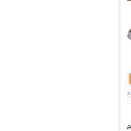
カ
イ
ー