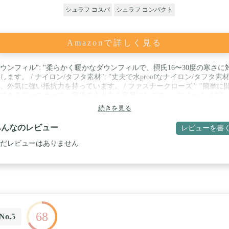
シュラフ コスパ
シュラフ コンパクト
Amazonで詳しく見る
ウンフィル": "柔らかく暖かなダウンフィルで、摂氏16〜30度の寒さに
します。 / ナイロン/タフタ素材": "丈夫で水proofなナイロン/タフタ素
、外気に強い抵抗力を持っています。 / ファスナークローズ": "簡単に
できるファスナーで、寝袋の入出力を容易にします。 / マミータイプ":
マミータイプのデザインで、体のラインに沿ってフィットし、暖を保ち
続きを見る
くします。 / 1人用": "1人用のサイズで、個人旅行者向けの寝袋です。
みんなのレビュー
レビューを書
だレビューはありません
68
No.5