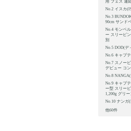
用 フェス 連
イスカ(I
BUNDO
90cm サン
モンベル 
ー スリーピン
別
DOD(
キャプテ
スノーピー
デビュー コンパ
NANGA
キャプテン
ー型 スリーピ
1,200g グリー
ナンガ(N
他60件