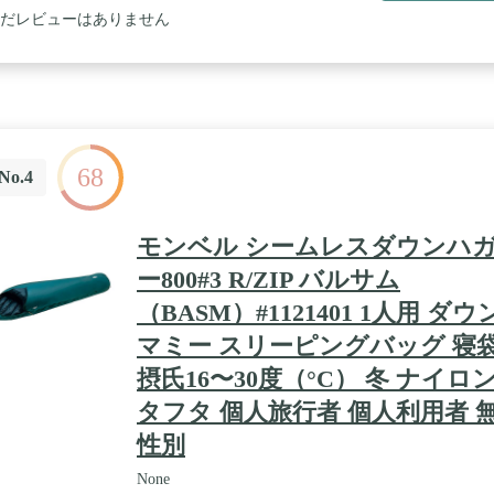
だレビューはありません
68
No.4
モンベル シームレスダウンハ
ー800#3 R/ZIP バルサム
（BASM）#1121401 1人用 ダウ
マミー スリーピングバッグ 寝
摂氏16〜30度（°C） 冬 ナイロン
タフタ 個人旅行者 個人利用者 
性別
None