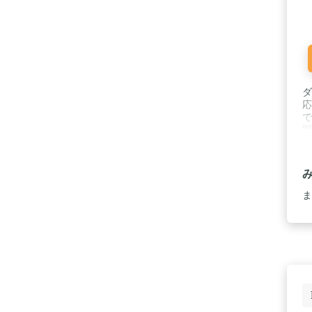
ダ
応
で
閉
"
す
ま