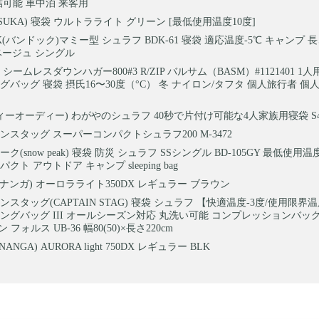
結可能 車中泊 来客用
SUKA) 寝袋 ウルトラライト グリーン [最低使用温度10度]
K(バンドック)マミー型 シュラフ BDK-61 寝袋 適応温度-5℃ キャンプ 長さ
ドベージュ シングル
シームレスダウンハガー800#3 R/ZIP バルサム（BASM）#1121401 1
グバッグ 寝袋 摂氏16〜30度（°C） 冬 ナイロン/タフタ 個人旅行者 個
ディーオーディー) わがやのシュラフ 40秒で片付け可能な4人家族用寝袋 S4-
ンスタッグ スーパーコンパクトシュラフ200 M-3472
ク(snow peak) 寝袋 防災 シュラフ SSシングル BD-105GY 最低使用
クト アウトドア キャンプ sleeping bag
(ナンガ) オーロラライト350DX レギュラー ブラウン
スタッグ(CAPTAIN STAG) 寝袋 シュラフ 【快適温度-3度/使用限界温
ングバッグ III オールシーズン対応 丸洗い可能 コンプレッションバッ
ン フォルス UB-36 幅80(50)×長さ220cm
ANGA) AURORA light 750DX レギュラー BLK