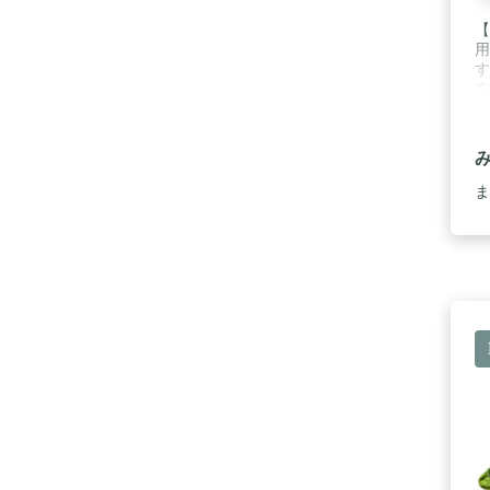
【
用
す
布
宅
/
す
ア
レ
ま
と
-
結
連
さ