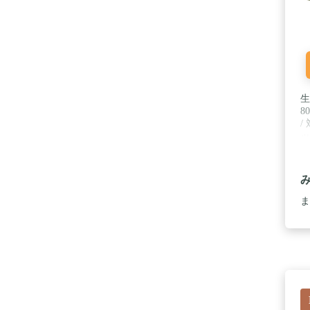
生
8
/
ッ
ま