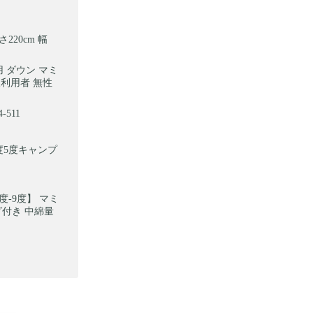
220cm 幅
人用 ダウン マミ
人利用者 無性
511
温度5度キャンプ
度-9度】 マミ
グ付き 中綿量