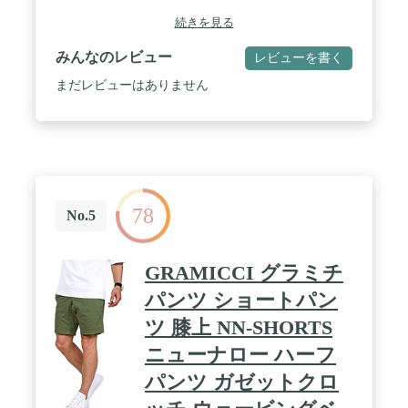
45cmS：ウエスト 77cm～85cm／ヒップ 98cm／もも
続きを見る
周り 62.4cm／股上 24.5cm／股下 23.5cm／裾周り
43cm / 『機能性と上品さを兼ね備えた1本』快適な
みんなのレビュー
レビューを書く
着心地を実現しつつ、より綺麗なシルエットを追求
したパンツシリーズ”N shorts”。 シャリ感のあるシ
まだレビューはありません
アサッカー素材を使用し、軽さや防しわ性・ストレ
ッチ・吸水速乾性に優れた1本。 ONOFF問わずに活
躍◎ 同素材展開のジャケットと合わせて、セットア
ップスタイルもお楽しみいただけます。 /
―DETAIL― ・快適な着心地と美しいシルエットを
追求したNシリーズ ・フロントにピンタックを入れ
たスラックスタイプ ・スニーカーからドレスシュー
78
ズまでマッチする汎用性の高いルックス ・同素材展
No.5
開のジャケットと合わせたセットアップスタイルも
お勧め ―FABRIC― ・シャリ感のあるシアサッカー
素材を使用 ・軽さや防しわ性・ストレッチ・吸水速
GRAMICCI グラミチ
乾性に優れた1本 ・通気性をプラスする為ポケット
に配したメッシュ素材 ・洗濯機使用可
パンツ ショートパン
ツ 膝上 NN-SHORTS
ニューナロー ハーフ
パンツ ガゼットクロ