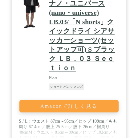
ナノ・ユニバース
(nano・universe)
LB.03/「N shorts」ク
イックドライ シアサ
ッカーショーツ(セッ
トアップ可) S ブラッ
ク ＬＢ．０３ Ｓｅｃ
ｔｉｏｎ
None
ショート パンツ メンズ
Amazonで詳しく見る
S / L：ウエスト 87cm～95cm／ヒップ 108cm／もも
周り 67.4cm／股上 25.5cm／股下 26cm／裾周り
48cmM：ウエスト 81cm～89cm／ヒップ 102cm／も
も周り 64.4cm／股上 25cm／股下 24.5cm／裾周り