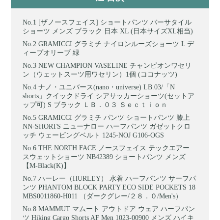
[ザノースフェイス] ショートパンツ バーサタイル
ショーツ メンズ ブラック 日本 XL (日本サイズXL相当)
GRAMICCI グラミチ ナイロンルーズショーツ L デ
ィープオリーブ 緑
NEW CHAMPION VASELINE チャンピオンワセリ
ン（ウェットスーツ用ワセリン）1個 (ココナッツ)
ナノ・ユニバース(nano・universe) LB.03/「N
shorts」クイックドライ シアサッカーショーツ(セットア
ップ可) S ブラック ＬＢ．０３ Ｓｅｃｔｉｏｎ
GRAMICCI グラミチ パンツ ショートパンツ 膝上
NN-SHORTS ニューナロー ハーフパンツ ガゼットクロ
ッチ ウェービングベルト 1245-NOJ G106-OGS
THE NORTH FACE ノースフェイス テックエアー
スウェットショーツ NB42389 ショートパンツ メンズ
【M-Black(K)】
ハーレー（HURLEY） 水着 ハーフパンツ サーフパ
ンツ PHANTOM BLOCK PARTY ECO SIDE POCKETS 18
MBS0011860-H011 （ダークグレー/２８．０/Men's）
MAMMUT マムート アウトドア ウェア ハーフパン
ツ Hiking Cargo Shorts AF Men 1023-00900 メンズ ハイキ