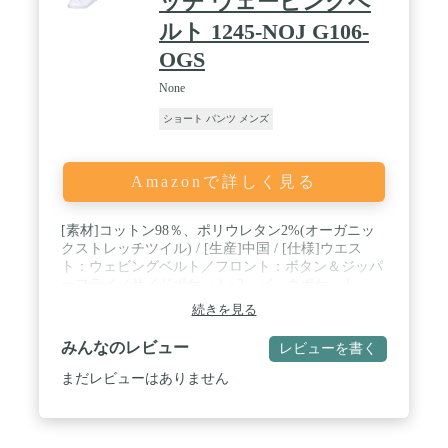
ッチ ウェービングベ
ルト 1245-NOJ G106-
OGS
None
ショート パンツ メンズ
Amazonで詳しく見る
[素材]コットン98％、ポリウレタン2%(オーガニッ
クストレッチツイル) / [生産]中国 / [仕様]ウエス
ト：ウェビングベルト／フロント：ボタン＆ジッパ
ーフライ／サイドポケット×2・バックポケット
×1（ベルクロ仕様）／股下：ガゼット仕様（180度
続きを見る
開くクライミングタイプ）
みんなのレビュー
レビューを書く
まだレビューはありません