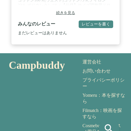
コットン100％[ウエスト]コットン73％,ナイロン
23％,ポリウレタン4％ / 【仕様】サイズ調整用ドロ
ーコード付 ・ポケット×4 ・股間部にファスナー ・
続きを見る
左裾にブランドロゴ / 【注意点】生産や入荷時期に
より仕様やデザイン、生産国、付属品等が異なる場
みんなのレビュー
レビューを書く
合がございます。 ・商品の検品時に包装を一時開封
する場合がございます。 ・軽微の汚れやシミ、キ
まだレビューはありません
ズ、縫製の甘い箇所等がある場合がございます。 /
【サイズ】[S]ウエスト:72cm,股上:41cm,股下:16cm,
わたり幅:35.5cm
Campbuddy
運営会社
お問い合わせ
プライバシーポリシ
ー
Yomeru：本を探すな
ら
Filmatch：映画を探
すなら
search
Cosmebuddy：コス