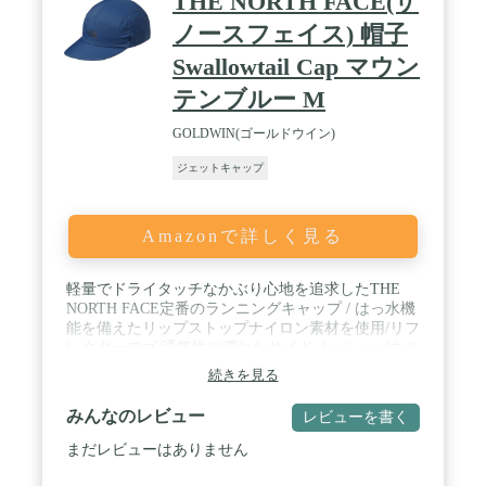
THE NORTH FACE(ザ
ノースフェイス) 帽子
Swallowtail Cap マウン
テンブルー M
GOLDWIN(ゴールドウイン)
ジェットキャップ
Amazonで詳しく見る
軽量でドライタッチなかぶり心地を追求したTHE
NORTH FACE定番のランニングキャップ / はっ水機
能を備えたリップストップナイロン素材を使用/リフ
レクターロゴ/通気性に優れたサイドメッシュパネル
ベンチレーション /サングラスホール付き / 撥水
続きを見る
Water Resistant/ベンチレーション / 適合サイズ(頭周
り):M(56~58cm)、L(58~60cm)つば長さ:6.7cm
みんなのレビュー
レビューを書く
まだレビューはありません