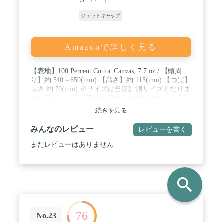
ジェットキャップ
Amazonで詳しく見る
【表地】100 Percent Cotton Canvas, 7.7 oz / 【頭周
り】約 540～650(mm) 【高さ】約 115(mm) 【つば】
長さ 約 70(mm) ※サイズは当店計測サイズとなりま
す。商品により、若干の個体差が生じます。 / 【重
さ】約 100g / 商品画像はサンプルのため、色味やサ
続きを見る
イズ等の仕様に変更がある場合がございますので、
予めご了承ください。
みんなのレビュー
レビューを書く
まだレビューはありません
search
76
No.23