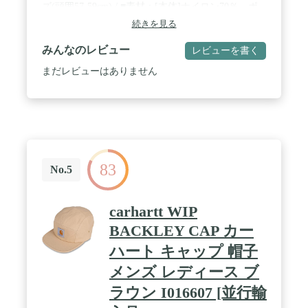
ズ(頭囲57‐59cm) / ■素材：[本体]ナイロン70％、ポ
リエステル24％、ポリウレタン6％ [裏地]ポリエス
続きを見る
テル91％、ポリウレタン9％
みんなのレビュー
レビューを書く
まだレビューはありません
83
No.5
carhartt WIP
BACKLEY CAP カー
ハート キャップ 帽子
メンズ レディース ブ
ラウン I016607 [並行輸