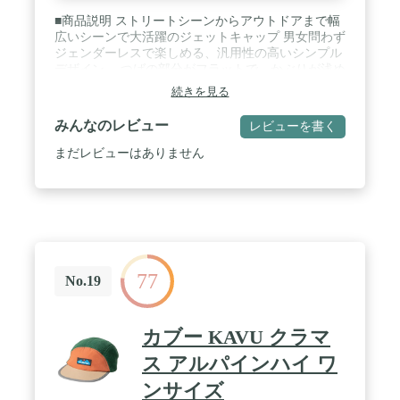
■商品説明 ストリートシーンからアウトドアまで幅
広いシーンで大活躍のジェットキャップ 男女問わず
ジェンダーレスで楽しめる、汎用性の高いシンプル
デザイン。 つばの部分がフラットで、かぶりが浅め
の5パネルデザインが特徴です。 軽量でソフトな風
続きを見る
合いが魅力的。 / ■サイズ フリー（55 cm～60 cm）
樹脂アジャスター調整 / ■素材 ナイロン100％ タス
みんなのレビュー
レビューを書く
ラン加工生地
まだレビューはありません
77
No.19
カブー KAVU クラマ
ス アルパインハイ ワ
ンサイズ