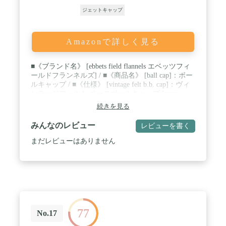
ジェットキャップ
Amazonで詳しく見る
■《ブランド名》 [ebbets field flannels エベッツフィ
ールドフランネルズ] / ■《商品名》 [ball cap]：ボー
ルキャップ / ■《仕様》 [vintage felt b.b. cap]：ヴィ
ンテージフェルト ベースボールキャップ [navy
collections]：ネイビーコレクションズ / ■《チーム
続きを見る
名》 1.[1936 new york black yankees] 2.[1935 brooklyn
eagles] 3.[1931 homestead grays] 4.[1947 newark bears]
みんなのレビュー
レビューを書く
5.[1946 newark eagles] 6.[1946 indianapolis indians] ※
エンブレム：4のみ刺繍、他はフェルト / ■《色》
まだレビューはありません
navy / ■《素材》 wool 100%：ウール / ■《サイズ》
表記：約cm前後 7 1/2：59.6 7 5/8：60.6 7 3/4：61.5
8：63.5 つば/高さ：7/8 ※サイズは表記(アメリカ)：
約cm前後(日本)の代表的なサイズ換算となりますの
であくまで目安となります。 / ■《生産国》 made in
usa：アメリカ製 / ■《注意事項》 □内側縫製部分は
違い有 □お洗濯・雨・汗・湿気等で縮み有 □1～2サ
イズ大きめ推奨 □毎回入荷時サイズ感素材感の違い
77
No.17
有 □メール便発送の場合は平にする為型崩有り