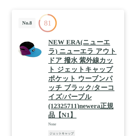
81
No.8
NEW ERA(ニューエ
ラ) ニューエラ アウト
ドア 撥水 紫外線カッ
ト ジェットキャップ
ポケット ウーブンパ
ッチ ブラック/ターコ
イズ/パープル
(12325711)newera正規
品【N1】
None
ジェットキャップ