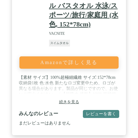
ル バスタオル 水泳/ス
ポーツ/旅行/家庭用 (水
色, 152*78cm)
VACNITE
スイムタオル
Amazonで詳しく見る
【素材 サイズ】100%超極細繊維 サイズ:152*78cm
収納袋1枚 色:水色 新たなロゴ変更中ため、ロゴが
異なる場合があります。製品が同じですので、お使
いご安心ください。 / 【超吸水 速乾】100%超極細
繊維生地ですので、吸水率が強いです。速乾性にも
続きを見る
優れているので、湿気の多い季節でも簡単に乾きま
す。 / 【柔らかい肌触り】肌にやさしくて抗菌防臭
みんなのレビュー
レビューを書く
効果があり、デリケートな赤ちゃんや小さなお子様
のお肌にも安心してお使い頂けます。 / 【高い耐久
まだレビューはありません
性】従来の綿素材より繊維素材は高強度で耐久性が
あるの特長を持っています。特に、寿命が長く、洗