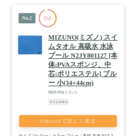
倍・速乾性が約1.4倍(当社比)にアップし、水分を含
んだ後に絞ると吸水性が復活するので、何度でも使
用することができます。 / 【携帯性抜群】持ち運び
94
にも使える便利なクリアボトル付き、キャップはカ
No.2
ラビナ式でカバンなどに掛けられます。またセーム
タオルはコンパクトに折り畳めるので持ち運びやす
く、収納時も場所をとりません。 / 【カットオフ処
MIZUNO(ミズノ) スイ
理】はさみで切りっぱなしでもフチがほつれないか
ら、用途に応じてお好きなサイズにカットして使用
ムタオル 高吸水 水泳
可能です。サイズはM(W430×H320 mm)、
プール N2JY801127 [本
L(W680×H430 mm)の2種類。
体:PVAスポンジ、中
芯:ポリエステル] ブル
ー 小(34×44cm)
MIZUNO(ミズノ)
スイムタオル
Amazonで詳しく見る
サイズ:34×44cm / カラー:ブルー / 素材:本体/PVAス