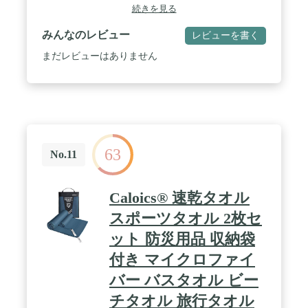
ゴの紐がついていて、乾かしやすい / 【精巧でコン
続きを見る
パクトである】スポーツタオルとしても、ハンカチ
としても持ち歩ける正方形のデザインで、折りたた
みんなのレビュー
レビューを書く
んでカバンやスポーツバッグにぶら下げられるミニ
ハングバックがついています / 【使いやすい】学生
まだレビューはありません
だけでなく、フィットネスが好きな男女にも最適で
す。吸水性が速いので汗汗をすばやく拭き取り、ニ
オイを避け、体をサラサラに保ちます。収納はコン
パクトで可愛らしく、バッグに入れてもスペースを
取らず、旅行や海、森のキャンプなどに使いやすい
です。 / 【我々のサービス】製品を受け取った後、
問題があればメールでご連絡ください。返品サービ
63
スは30日以内で、ご満足いただけない場合はアマゾ
No.11
ンから直接返金いたします。
Caloics® 速乾タオル
スポーツタオル 2枚セ
ット 防災用品 収納袋
付き マイクロファイ
バー バスタオル ビー
チタオル 旅行タオル