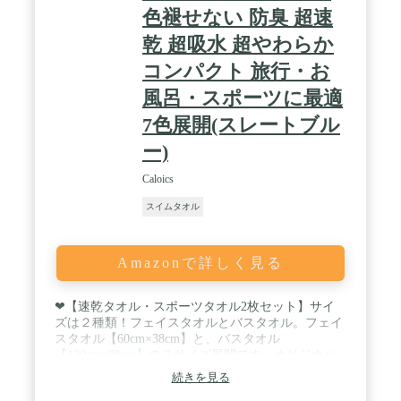
色褪せない 防臭 超速
乾 超吸水 超やわらか
コンパクト 旅行・お
風呂・スポーツに最適
7色展開(スレートブル
ー)
Caloics
スイムタオル
Amazonで詳しく見る
❤【速乾タオル・スポーツタオル2枚セット】サイ
ズは２種類！フェイスタオルとバスタオル。フェイ
スタオル【60cm×38cm】と、バスタオル
【130cm×80cm】の２サイズ展開です。オリジナル
速乾タオル収納袋が付きます。 万全のため、ご購入
続きを見る
される前に、セットのタオル色と枚数をご確認くだ