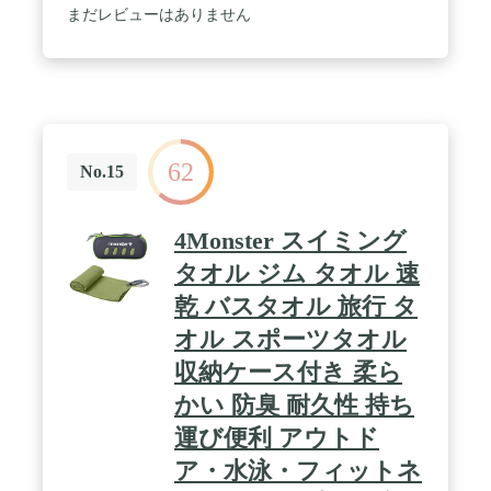
染料で染めて、肌に刺激を与えません。 / ◆ 【コン
まだレビューはありません
パクトで便利】：この速乾タオルには、再利用可能
な収納ボックスが付き、吊ることができます。収納
ボックスの小さな穴は、タオルの通気性を向上させ
ます。タオルを使用しないときは、収納ボックスに
入れるだけで、収納ボックスは非常に小さくて軽い
ので、手に持ったり、ポケットに入れたり、バック
パックに入れたりできます。非常に省スペース。★
62
/ ◆ 【多くの用途】：この速乾タオルはキャンプ、
No.15
スポーツ、ジム、水泳、バス、旅行、フィットネ
ス、スイミング、ボート、ハイキング、ピクニッ
ク、登山、アウトドアなど活動に最適です。すべて
4Monster スイミング
の季節にもふさわしいタオルです。★ / ◆ 【各収納
ボックスに１枚タオル】：このスポーツタオルには
タオル ジム タオル 速
7色あり、各色には3つのサイズがあります。Sサイ
乾 バスタオル 旅行 タ
ズ：80 * 40（cm）、Mサイズ：120 * 60（cm）、L
サイズ：135 * 70（cm）。あなたがこの旅行 速乾タ
オル スポーツタオル
オルを買うとき、好きな色と希望のサイズが選択で
きます。
収納ケース付き 柔ら
かい 防臭 耐久性 持ち
運び便利 アウトド
ア・水泳・フィットネ