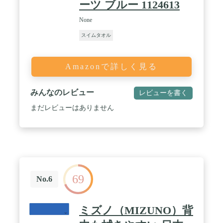
ーツ ブルー 1124613
冷感対策にも S4Rセームタオルは、冷やして使えば
冷感 スポーツ タオルとしても大活躍。運動後のク
None
ールダウンや猛暑時の熱中症対策にも最適です。ス
イムタオルとしての機能はもちろん、吸水タオル・
スイムタオル
速乾タオルとしても優秀で、プール用のタオルの定
番になること間違いなし。
Amazonで詳しく見る
みんなのレビュー
レビューを書く
まだレビューはありません
69
No.6
ミズノ（MIZUNO）背