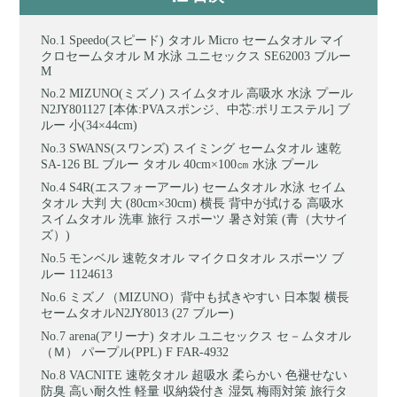
Speedo(スピード) タオル Micro セームタオル マイ
クロセームタオル M 水泳 ユニセックス SE62003 ブルー
M
MIZUNO(ミズノ) スイムタオル 高吸水 水泳 プール
N2JY801127 [本体:PVAスポンジ、中芯:ポリエステル] ブ
ルー 小(34×44cm)
SWANS(スワンズ) スイミング セームタオル 速乾
SA-126 BL ブルー タオル 40cm×100㎝ 水泳 プール
S4R(エスフォーアール) セームタオル 水泳 セイム
タオル 大判 大 (80cm×30cm) 横長 背中が拭ける 高吸水
スイムタオル 洗車 旅行 スポーツ 暑さ対策 (青（大サイ
ズ）)
モンベル 速乾タオル マイクロタオル スポーツ ブ
ルー 1124613
ミズノ（MIZUNO）背中も拭きやすい 日本製 横長
セームタオルN2JY8013 (27 ブルー)
arena(アリーナ) タオル ユニセックス セ－ムタオル
（Ｍ） パープル(PPL) F FAR-4932
VACNITE 速乾タオル 超吸水 柔らかい 色褪せない
防臭 高い耐久性 軽量 収納袋付き 湿気 梅雨対策 旅行タ