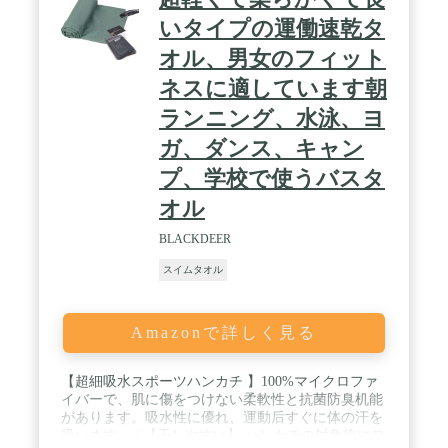
アなど活動に最適です。すべての季節にもふさわし
いタオルです.★ / ◆ 【各収納ボックスに１枚タオ
いタイプの運働速乾タ
ル】：この速乾タオルには10 色あり、各色には6サ
オル、男女のフィット
イズがあります。XSサイズ: 30*50(cm)、Sサイズ:
40*80(cm)、Mサイズ: 50*100(cm)、Lサイズ:
ネスに適しています朝
60*120(cm)、XLサイズ: 75*150(cm)、XXLサイズ:
90*180(cm)、各タオルには収納ボックスが付いてい
ランニング、水泳、ヨ
ます。あなたがこれを買うとき、好きな色と望むサ
ガ、ダンス、キャン
イズが選ぶことができます.
プ、学校で使うバスタ
オル
BLACKDEER
スイムタオル
Amazonで詳しく見る
【超細吸水スポーツハンカチ 】100%マイクロファ
イバーで、肌に傷をつけない柔軟性と抗菌防臭机能
があります。吸水性に優れ、運動后すぐに体の汗を
吸います。 / 【干しやすい】 ハンカチの対角線にロ