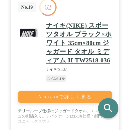
出張、温泉巡り、ジム用、宿泊、普段使いに作られ
62
ており、花火大会や花見のシート、ピクニック、飛
No.19
行機で保温毛布など色々方面で大活躍です。これか
らの季節のプールや海水浴、アウトドア、スポーツ
にもぴったり★ / ❤【肌に優しい】肌に優しく超低
ナイキ(NIKE) スポー
摩擦なので、肌触りがふわふわです。肌を刺激しな
い、ほんとに気持ち良いタオルなので、敏感な赤ち
ツタオル ブラック×ホ
ゃんまでも適用します。 / ❤【長持ちでき】速乾タ
ワイト 35cm×80cm ジ
オルの高強度の性質で、綿素材のタオルより四倍の
長い寿命を持っている、何度も洗えて、強靭性を保
ャガード タオル ミデ
てる。
ィアム II TW2518-036
ナイキ(NIKE)
スイムタオル
Amazonで詳しく見る
search
テリーループ仕様のジャガードタオル。 / スウッシ
ュの刺繍入り。 / パッケージはBOX仕様 / 部門名:
ユニセックス大人