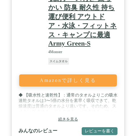
かい 防臭 耐久性 持ち
運び便利 アウトド
ア・水泳・フィットネ
ス・キャンプに最適
Army Green-S
4Monster
スイムタオル
Amazonで詳しく見る
◆ 【吸水性と速乾性】：通常のタオルよりこの吸水
速乾タオルは3〜5倍の水分を素早く吸収できて、乾
燥速度は普通のタオルより速いです。そのため、ス
イミング タオル、ジムタオル、バスタオル、フィッ
トネス タオルとしても使用できます。★ / ◆ 【肌
続きを見る
に優しい材料】：この速乾タオルは超低摩擦のマイ
クロファイバー製で、タオルが柔らかくて、敏感肌
みんなのレビュー
レビューを書く
の赤ちゃんでも使えます。タオルは肌に優しく植物