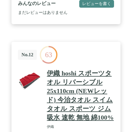
さい。 / ❤【速乾性抜群・超吸水】高吸水、速乾タ
みんなのレビュー
レビューを書く
オルで有名なマイクロファイバータオルです。超吸
水力なのに、極細マイクロファイバー素材で速乾性
まだレビューはありません
にも優れているので、どこでもすぐに乾きます！ま
た、洗濯物が乾きにくい季節、入梅の時期や夜のお
洗濯など、お部屋干しでも嫌な臭いが発生しにくい
速乾タオルです。 / ❤【収納袋付き・収納便利】薄
い生地なので、折り畳み時は、薄さがただ普通の純
綿タオルの1/4コンパクトなタオル。海外旅行、短期
出張、温泉巡り、ジム用、宿泊、普段使いに作られ
63
ており、花火大会や花見のシート、ピクニック、飛
No.12
行機で保温毛布など色々方面で大活躍です。これか
らの季節のプールや海水浴、アウトドア、スポーツ
にもぴったり★ / ❤【肌に優しい】肌に優しく超低
伊織 hoshi スポーツタ
摩擦なので、肌触りがふわふわです。肌を刺激しな
い、ほんとに気持ち良いタオルなので、敏感な赤ち
オル リバーシブル
ゃんまでも適用します。 / ❤【長持ちでき】速乾タ
25x110cm (NEWレッ
オルの高強度の性質で、綿素材のタオルより四倍の
長い寿命を持っている、何度も洗えて、強靭性を保
ド) 今治タオル スイム
てる。
タオル スポーツ ジム
吸水 速乾 無地 綿100%
伊織