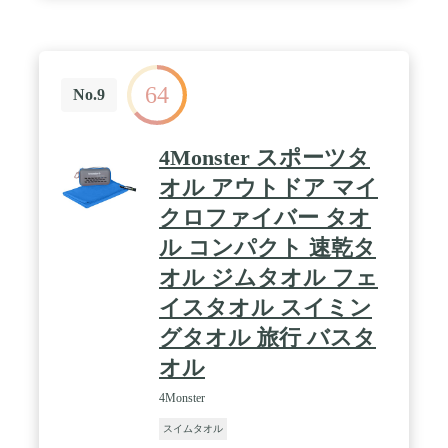
浄もしやすいです。ゴムなどの臭いがなくて、色落
ちすることもないです。 / 【軽量 便利】軽くて収納
袋付きなので持ち運びに便利です。色んな場合に適
用：自宅、旅行、スイム、砂浜、ジム、登山、出
張、公園、ピクニック、ジョギング、洗車、サッカ
64
ー試合、運動会など。
No.9
4Monster スポーツタ
オル アウトドア マイ
クロファイバー タオ
ル コンパクト 速乾タ
オル ジムタオル フェ
イスタオル スイミン
グタオル 旅行 バスタ
オル
4Monster
スイムタオル