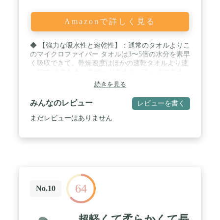
Amazonで詳しく見る
◆ 【強力な吸水性と速乾性】：通常のタオルよりこ
のマイクロファイバー タオルは3〜5倍の水分を素早
く吸収できて、乾燥速度はほかの速乾タオルより速
いです.そのため、スポーツタオル、フェイスタオ
ル、プール タオル、ジムタオル、スイミングタオル
続きを見る
やバスタオルとしても使用できます.★ / ◆ 【肌に
優しい】：このスポーツタオルは超低摩擦のマイク
みんなのレビュー
レビューを書く
ロファイバー(85％ポリエステル+15％ポリアミド)製
で、柔らかくて、敏感肌でも使えます。タオルは肌
まだレビューはありません
に優しく植物染料で染めて、フェードしにくくて、
肌に刺激を与えません. / ◆ 【持ち運びやすい】：
この旅行 速乾タオルには、再利用可能な収納ボック
スが付き、吊ることができます。タオルを使用しな
いときは、収納ボックスに入れるだけで、収納ボッ
クスは小さくて軽いので、手に持ったり、ポケット
に入れたり、スーツケースに入れたりできます。非
64
常に省スペース.★ / ◆ 【多くの用途】：このコン
No.10
パクトタオルはスポーツ、ビーチ、入浴、スイミン
グ、ジム、ボート、水泳、フィットネス、ヨガ、旅
行、キャンプ、ハイキング、ピクニック、アウトド
超軽くて柔らかくて長