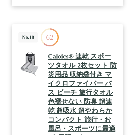
62
No.18
Caloics® 速乾 スポー
ツタオル 2枚セット 防
災用品 収納袋付き マ
イクロファイバー バ
ス ビーチ 旅行タオル
色褪せない 防臭 超速
乾 超吸水 超やわらか
コンパクト 旅行・お
風呂・スポーツに最適