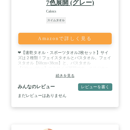
7色展開 (グレー)
Caloics
スイムタオル
Amazonで詳しく見る
❤【速乾タオル・スポーツタオル2枚セット】サイ
ズは２種類！フェイスタオルとバスタオル。フェイ
スタオル【60cm×38cm】と、バスタオル
【130cm×80cm】の２サイズ展開です。オリジナル
速乾タオル収納袋が付きます。 万全のため、ご購入
続きを見る
される前に、セットのタオル色と枚数をご確認くだ
さい。 / ❤【速乾性抜群・超吸水】高吸水、速乾タ
みんなのレビュー
レビューを書く
オルで有名なマイクロファイバータオルです。超吸
水力なのに、極細マイクロファイバー素材で速乾性
まだレビューはありません
にも優れているので、どこでもすぐに乾きます！ま
た、洗濯物が乾きにくい季節、入梅の時期や夜のお
洗濯など、お部屋干しでも嫌な臭いが発生しにくい
速乾タオルです。 / ❤【収納袋付き・収納便利】薄
い生地なので、折り畳み時は、薄さがただ普通の純
綿タオルの1/4コンパクトなタオル。海外旅行、短期