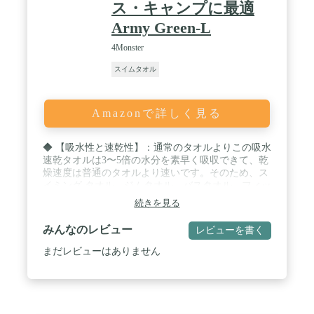
ス・キャンプに最適
Army Green-L
4Monster
スイムタオル
Amazonで詳しく見る
◆ 【吸水性と速乾性】：通常のタオルよりこの吸水
速乾タオルは3〜5倍の水分を素早く吸収できて、乾
燥速度は普通のタオルより速いです。そのため、ス
イミング タオル、ジムタオル、バスタオル、フィッ
トネス タオルとしても使用できます。★ / ◆ 【肌
続きを見る
に優しい材料】：この速乾タオルは超低摩擦のマイ
クロファイバー製で、タオルが柔らかくて、敏感肌
みんなのレビュー
レビューを書く
の赤ちゃんでも使えます。タオルは肌に優しく植物
染料で染めて、肌に刺激を与えません。 / ◆ 【コン
まだレビューはありません
パクトで便利】：この速乾タオルには、再利用可能
な収納ボックスが付き、吊ることができます。収納
ボックスの小さな穴は、タオルの通気性を向上させ
ます。タオルを使用しないときは、収納ボックスに
入れるだけで、収納ボックスは非常に小さくて軽い