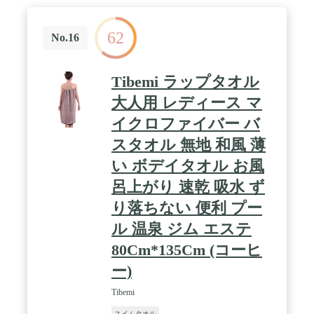
ので、手に持ったり、ポケットに入れたり、バック
パックに入れたりできます。非常に省スペース。★
62
/ ◆ 【多くの用途】：この速乾タオルはキャンプ、
No.16
スポーツ、ジム、水泳、バス、旅行、フィットネ
ス、スイミング、ボート、ハイキング、ピクニッ
ク、登山、アウトドアなど活動に最適です。すべて
Tibemi ラップタオル
の季節にもふさわしいタオルです。★ / ◆ 【各収納
ボックスに１枚タオル】：このスポーツタオルには
大人用 レディース マ
7色あり、各色には3つのサイズがあります。Sサイ
イクロファイバー バ
ズ：80 * 40（cm）、Mサイズ：120 * 60（cm）、L
サイズ：135 * 70（cm）。あなたがこの旅行 速乾タ
スタオル 無地 和風 薄
オルを買うとき、好きな色と希望のサイズが選択で
きます。
い ボデイタオル お風
呂上がり 速乾 吸水 ず
り落ちない 便利 プー
ル 温泉 ジム エステ
80Cm*135Cm (コーヒ
ー)
Tibemi
スイムタオル