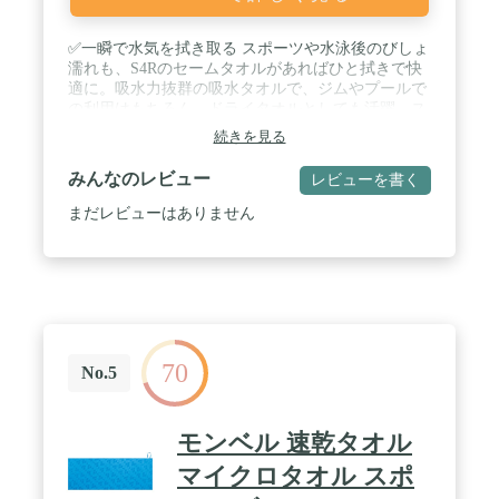
✅一瞬で水気を拭き取る スポーツや水泳後のびしょ
濡れも、S4Rのセームタオルがあればひと拭きで快
適に。吸水力抜群の吸水タオルで、ジムやプールで
の利用はもちろん、ドライタオルとしても活躍。ス
イムタオルならではの速乾性で、持ち歩きもラクラ
続きを見る
ク。プール時のタオルを探している方に最適な1
枚。 / ✅驚異の速乾性を体感 一般的なバスタオルに
みんなのレビュー
レビューを書く
比べて乾きが速く、何度でも使えるのがセームタオ
ルの魅力。S4Rのスイムタオルは速乾タオルとし
まだレビューはありません
て、洗濯してもすぐに乾くから、旅行やアウトド
ア、スポーツ全般にぴったり。速乾のバスタオルを
お探しの方も納得のクオリティ。 / ✅多用途でコス
パ最強 S4Rのセームタオルは、スイムタオルとして
だけでなく、吸水タオルとして洗車やペット用にも
人気。冷感スポーツタオルとしても活用でき、1枚
で何役もこなせる万能さ。高性能でありながら手頃
70
な価格のため、コストパフォーマンスを重視する方
No.5
にもおすすめです。 / ✅薄くて軽いのに頼れる バッ
グの中でもかさばらず、持ち運びに便利なこのセー
ムタオル。軽量なのにしっかり吸水し、速乾タオル
モンベル 速乾タオル
としても実力を発揮。旅行先やジム、プール タオル
として最適で、急な水濡れも安心。水泳用のタオル
マイクロタオル スポ
に迷ったら、迷わずS4Rの吸水タオルを。 / ✅夏の