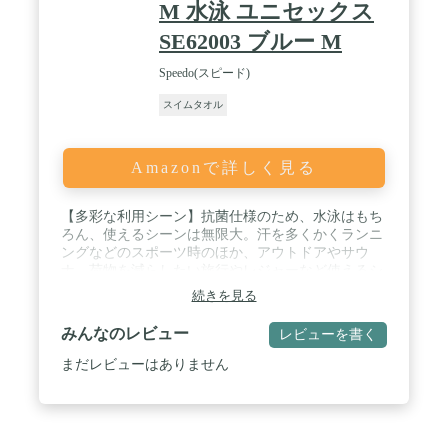
M 水泳 ユニセックス
SE62003 ブルー M
Speedo(スピード)
スイムタオル
Amazonで詳しく見る
【多彩な利用シーン】抗菌仕様のため、水泳はもち
ろん、使えるシーンは無限大。汗を多くかくランニ
ングなどのスポーツ時のほか、アウトドアやサウ
ナ、荷物を減らしたい旅行やレジャーなど使えるシ
ーンは様々です。 / ※本商品は2024年2月1日より製
続きを見る
品価格が改定となります。商品タグの表記が新旧価
格混在している場合がございますが、製品上の違い
みんなのレビュー
レビューを書く
はございません。※【乾いても硬くならない】ソフ
トでしなやかな肌触り、従来のセームタオルとはま
まだレビューはありません
ったく異なる、超極細繊維の不織布を使用したやわ
らかな質感。乾いた状態でも硬くならず、しなやか
で柔らかな肌触りが持続します。 / 【吸水・速乾
性】従来のセームタオルに比べて、吸水速度が約3