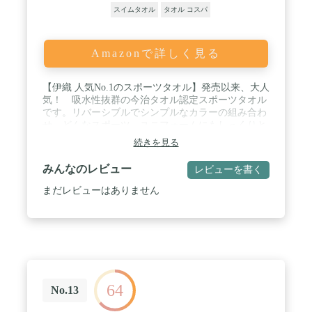
スイムタオル
タオル コスパ
Amazonで詳しく見る
【伊織 人気No.1のスポーツタオル】発売以来、大人
気！ 吸水性抜群の今治タオル認定スポーツタオル
です。リバーシブルでシンプルなカラーの組み合わ
せ。どんなスポーツ、ユニフォームにもしっくりと
合います。パイルも短めにすることで、スポーツ器
続きを見る
具やバッグにひっかからないよう織り上げられまし
た。 / 【今治タオル認定】日本最大のタオル産地で
みんなのレビュー
レビューを書く
ある愛媛県今治市では、数多くのタオルが生み出さ
れています。その中でも高品質なタオルは、一定の
まだレビューはありません
基準をクリアすれば「今治タオル」として認定され
ます。さらに、今治タオルにも色々と趣向を凝らし
たタオル、最高級品質を目指したタオルなど、様々
な種類の今治タオルが誕生しています。スポーツタ
オルシリーズ「hoshi（星）」は、スポーツ愛好者に
とって使いやすい便利なサイズと吸水性を追求して
完成しました。自信をもっておすすめする一枚で
64
す。 / 【サイズ】約25cm×110cm（フェイスタオルよ
No.13
り丈は長く、幅は短めです） 【重さ】1枚あたり