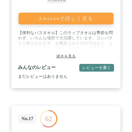
Amazonで詳しく見る
【便利なバスタオル】このラップタオルは季節を問
わず、いろんな場所で大活躍しています。コンパク
トに折りたたんで、お風呂上がりだけではなく、ジ
ムやプール、温泉、旅行、エステにも便利な巻きタ
オルです。このプールタオルは真空パックされ、洗
続きを見る
濯したら、いい風合いになりますよ。 / 【ずり落ち
ない】この大判バスタオルは簡単に固定できます。
みんなのレビュー
レビューを書く
急いで着替えしなくても、ゆっくり化粧したりでき
ます。 / 【フリーサイズ】この巻きタオルは胸元に
まだレビューはありません
スナップボタンが付き、後ろはゴムギャザー設計で
サイズを調整できます、そして、しっかり体にフィ
ットしてくれます。フリーサイズであまり着る人を
選びません。 / 【可愛いラップタオル】マイクロフ
ァイバー バスタオルはスナップボタンがついている
ので、ズレ落ちる心配はありません。ジムやプー
ル、温泉などでシャワーの後にサッと巻けると可愛
62
いです。 / 【優れた素材】水泳 タオルはマイクロフ
No.17
ァイバーの素材で、着心地が良く、通気性、吸水
性、速乾性に優れています。