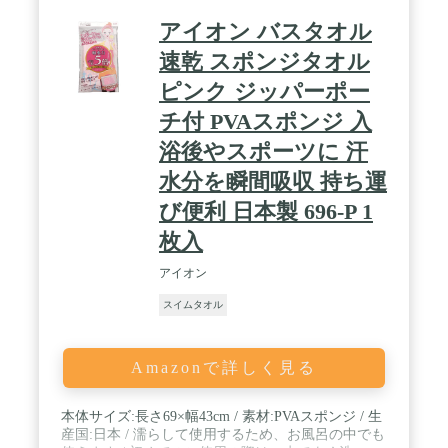
約115g(360匁) 【素材】インド産最高級綿100%
【生産地】愛媛県今治市 / 綿:インド最高級綿シャン
アイオン バスタオル
カー6(シャンカール6)使用。今治産(日本製) / このス
ポーツタオルは、今治タオル(imabari towel)に認定さ
速乾 スポンジタオル
れたスポーツタオルです。今治タオルのブランドマ
ピンク ジッパーポー
ーク&ロゴは「今治タオル工業組合」が付与しま
す。独自の認定基準に合格した、最高品質のスポー
チ付 PVAスポンジ 入
ツタオルであることを保証するものです。今治タオ
ル認定番号：第2014-327号
浴後やスポーツに 汗
水分を瞬間吸収 持ち運
び便利 日本製 696-P 1
枚入
アイオン
スイムタオル
Amazonで詳しく見る
本体サイズ:長さ69×幅43cm / 素材:PVAスポンジ / 生
産国:日本 / 濡らして使用するため、お風呂の中でも