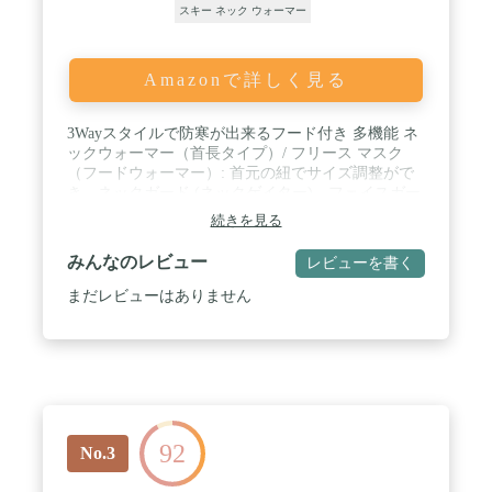
スキー ネック ウォーマー
Amazonで詳しく見る
3Wayスタイルで防寒が出来るフード付き 多機能 ネ
ックウォーマー（首長タイプ）/ フリース マスク
（フードウォーマー）: 首元の紐でサイズ調整がで
き、ネックガード (ネックゲイター)、フェイスガー
ド (フェイスカバー)、バラクラバ（目出し帽）、イ
続きを見る
ヤーマフ (イヤーウォーマー/耳マフラー）、ビーニ
ー帽子 等の機能を果たします。シンプルなスタイリ
みんなのレビュー
レビューを書く
ッシュ ユニセックス デザイン、軽量で速乾性に優
れた触り心地のよいソフトタッチ フリース素材で
まだレビューはありません
す。天候、風、温度の変化など状況に応じて最適な
防寒が可能、自在にアレンジできます。 / 【特徴】
従来品より大きめのフードを採用、ネック部分は丈
を長くして自然に肩にかかる形状にすることで従来
品で問題となっていた首元の空いた隙間から風が侵
入する不具合を改善したものになります。 首元から
鼻までしっかりとカバー、外気を通さないことで高
92
い防寒性で暖かさをキープします。肌触りの良い柔
No.3
らかい生地のフリース素材で保温効果が高く装着初
期にも冷たさを感じません。程よいフィット感で圧