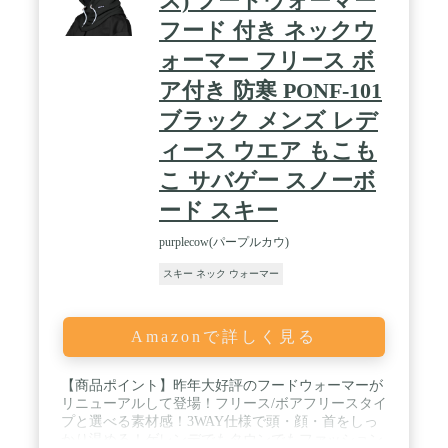
ス) フードウォーマー
フード 付き ネックウ
ォーマー フリース ボ
ア付き 防寒 PONF-101
ブラック メンズ レデ
ィース ウエア もこも
こ サバゲー スノーボ
ード スキー
purplecow(パープルカウ)
スキー ネック ウォーマー
Amazonで詳しく見る
【商品ポイント】昨年大好評のフードウォーマーが
リニューアルして登場！フリース/ボアフリースタイ
プと選べる素材感！3WAY仕様で頭・顔・首をしっ
かり温める！ゲレンデでもタウンでもファッション