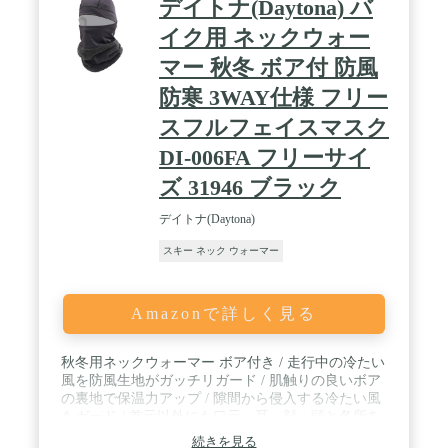
デイトナ(Daytona) バ
イク用 ネックウォー
マー 秋冬 ボア付 防風
防寒 3WAY仕様 フリー
スフルフェイスマスク
DI-006FA フリーサイ
ズ 31946 ブラック
デイトナ(Daytona)
スキー ネック ウォーマー
Amazonで詳しく見る
秋冬用ネックウォーマー ボア付き / 走行中の冷たい
風を防風生地がガッチリガード / 肌触りの良いボア
の裏地で保温力アップ / 隙間から侵入する冷たい風
をガード / 首元以外にも口元、耳、顔、頭と各所を
保温
続きを見る