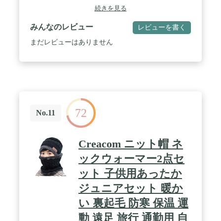
のアクセントに。 / 【3WAY仕様】使い方次第で雰
続きを見る
囲気が変わってアレンジ自在！ネックフードウォー
マー、ネックウォーマー、フードウォーマーと嬉し
みんなのレビュー
レビューを書く
い3WAY仕様！首元から顔、耳、頭まであったかの
ネックフードウォーマー、首回りを保温すると手軽
まだレビューはありません
に全身がポカポカになるネックウォーマー、ゲレン
デだけでなく普段の防寒対策やファッションのポイ
ントとしても使えるフードウォーマー。 / 【しっか
り暖める！高さ18cmのネックガード】目の下まで覆
える、18cmのネックガードつき。フードと併用して
冷えがちな耳までしっかりカバー！ / 【抜群の伸縮
性！軽くて暖かいフリース素材】フリースの利点は
72
なんと言っても軽さと暖かさ。肌触りも優しく伸縮
No.11
性もあるのでデイリーに使いたい1枚。 / 【細部に
までこだわったデザイン】ヒモを引くことでフード
のフィット感を調整するドローストロング。インナ
Creacom ニット帽 ネ
ー部分はドローコード付き。ワンポイントのブラン
ドロゴ。マイクロフリース素材でゴワつかず暖か
ックウォーマー2点セ
い。
ット 子供用あったか
ジュニアセット 暖か
い 裏起毛 防寒 保温 運
動 遠足 旅行 通勤用 自