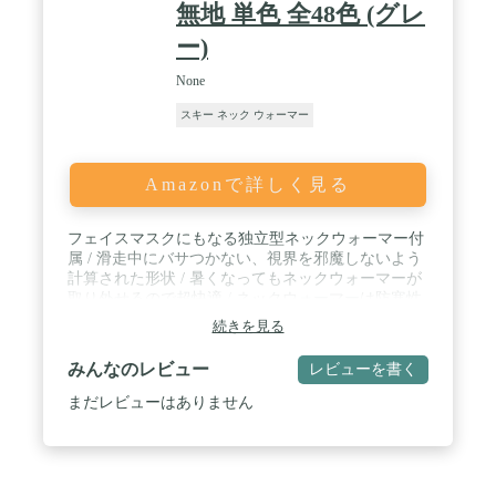
無地 単色 全48色 (グレ
ー)
None
スキー ネック ウォーマー
Amazonで詳しく見る
フェイスマスクにもなる独立型ネックウォーマー付
属 / 滑走中にバサつかない、視界を邪魔しないよう
計算された形状 / 暑くなってもネックウォーマーが
取り外せるので超快適 / ネックウォーマーは防寒性
に優れ、肌触りが良く伸縮性抜群の高性能！ / フー
続きを見る
ド本体はあえて若干薄めに設計、密着度が高い為十
分あたたかい / ストリートファッションに融合する
みんなのレビュー
レビューを書く
スタイリッシュなデザイン
まだレビューはありません