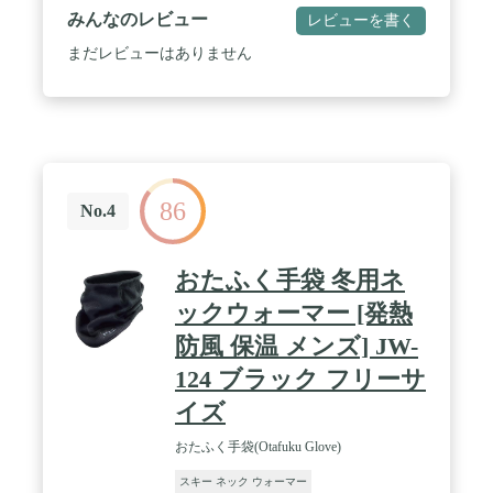
みんなのレビュー
ブル タイプ（裏表両方使用が可能） ではありませ
レビューを書く
ん。 ※フードは大きいですので視野が遮られ視界
まだレビューはありません
が狭いと感じる際はドローコードでフードを絞って
視野確保の調整が出来ます。 フード不使用時は大き
目のパーカーのようなシルエットとなります。 /
※Dhana Style は登録商標です ※こちらのフ
ードウォーマー素材には耐熱性はありませんのでキ
ャンプ、BBQ、クッキング・調理、火起こし、スキ
レット・オーブン、薪を束ねたりする際の暖炉、陶
芸などで火にかざさない様にして下さい。※反射素
86
No.4
材ではありませんので夜間の散歩・ジョギング・ラ
ンニング、自転車、バイク ライド等での夜間の事故
防止目的でのご使用は別売の反射バンドやベストを
おたふく手袋 冬用ネ
お求め下さい。 ※ご使用のスマートホン (スマホ)、
タブレットPC、パソコンなど端末のモニター環境や
ックウォーマー [発熱
光の加減、LEDライト、色温度の違いによっては商
品紹介画像の写真と実物の色が若干異なって見える
防風 保温 メンズ] JW-
場合が御座います。予めご了承下さい。 ※※不使用
124 ブラック フリーサ
時は幼児や小さな子供の手の届かない場所で保管し
てください。
イズ
おたふく手袋(Otafuku Glove)
スキー ネック ウォーマー