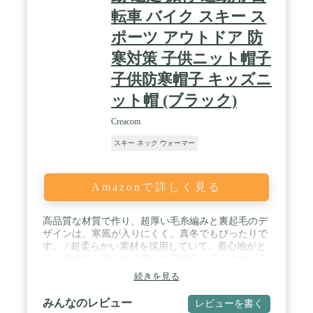
転車 バイク スキー ス
ポーツ アウトドア 防
寒対策 子供ニット帽子
子供防寒帽子 キッズニ
ット帽 (ブラック)
Creacom
スキー ネック ウォーマー
Amazonで詳しく見る
高品質な材質で作り、超厚い毛糸編みと裏起毛のデ
ザインは、寒風が入りにくく、真冬でもぴったりで
す。 / 超柔らかい素材を採用していて、着心地がと
ても快適で、寒い冬に暖かな雰囲気を与えます。心
地よい気持ちに！型崩れしなく、使用しないときは
続きを見る
折り畳み収納できます。 / 2点セット：マフラーと
帽子、頭、耳、首を完全に包んで、冬の通勤や通学
みんなのレビュー
レビューを書く
の途中で、防寒性抜群、風邪を防ぐことができま