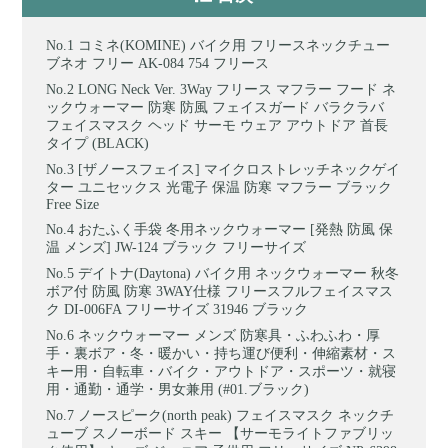
コミネ(KOMINE) バイク用 フリースネックチュー
ブネオ フリー AK-084 754 フリース
LONG Neck Ver. 3Way フリース マフラー フード ネ
ックウォーマー 防寒 防風 フェイスガード バラクラバ
フェイスマスク ヘッド サーモ ウェア アウトドア 首長
タイプ (BLACK)
[ザノースフェイス] マイクロストレッチネックゲイ
ター ユニセックス 光電子 保温 防寒 マフラー ブラック
Free Size
おたふく手袋 冬用ネックウォーマー [発熱 防風 保
温 メンズ] JW-124 ブラック フリーサイズ
デイトナ(Daytona) バイク用 ネックウォーマー 秋冬
ボア付 防風 防寒 3WAY仕様 フリースフルフェイスマス
ク DI-006FA フリーサイズ 31946 ブラック
ネックウォーマー メンズ 防寒具・ふわふわ・厚
手・裏ボア・冬・暖かい・持ち運び便利・伸縮素材・ス
キー用・自転車・バイク・アウトドア・スポーツ・就寝
用・通勤・通学・男女兼用 (#01.ブラック)
ノースピーク(north peak) フェイスマスク ネックチ
ューブ スノーボード スキー 【サーモライトファブリッ