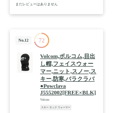
す。ファッションと保温性を兼ね備えています。 /
まだレビューはありません
男女問わず、2-8歳の子供も適用です。生地が柔ら
かくて伸縮性抜群,かぶりやすくて暖かい、春秋冬の
お出かけに必須のアイテム。 / 多機能：寒い冬は、
日常使用できるだけでなく、アウトドアでも利用で
きます。通勤・通学 バイク・自転車などの運転時は
もちろんスキーやスノボ 冬山登山などウィンタース
ポーツのアイテムとしても良い選択です！
72
No.12
Volcom,ボルコム,目出
し帽,フェイスウォー
マー,ニット,スノー,ス
キー,防寒,バラクラバ
●Powclava
J5552002[FREE×BLK]
Volcom
スキー ネック ウォーマー