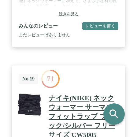
能】ネックウォーマーに加えて、さまざまな有用性
があり、海賊帽、ネックゲイター、ネックカバーと
しても使用できます。 / 【高度な縫製】4本の針、6
続きを見る
つの糸、耐久性が良い、バラバラにならない。長期
間使用できます。絶妙な縫製で、肌に不快感を与え
みんなのレビュー
レビューを書く
ません。 / 【品質ネックウォーマー】私たちは自社
の工場ですべての製品を高度な機械で生産していま
まだレビューはありません
す。すべての製品は販売前に数回テストされ、手間
はなく、損失の心配はありません
71
No.19
ナイキ(NIKE) ネック
ウォーマー サーマル
search
フィットラップ ブラ
ック/シルバー フリー
サイズ CW5005