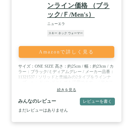
ンライン価格 （ブラ
ック/Ｆ/Men's）
ニューエラ
スキー ネック ウォーマー
Amazonで詳しく見る
サイズ：ONE SIZE 高さ：約25cm / 幅：約23cm / カ
ラー：ブラック/ミディアムグレー / メーカー品番：
11321537 / ソリッドと杢編みの2タイプをラインナ
ップ。ヘッドバンドとしても活用でます。 / アクリ
ル、ナイロン、ウールの混紡で編み上げたネックウ
続きを見る
ォーマーです。
みんなのレビュー
レビューを書く
まだレビューはありません