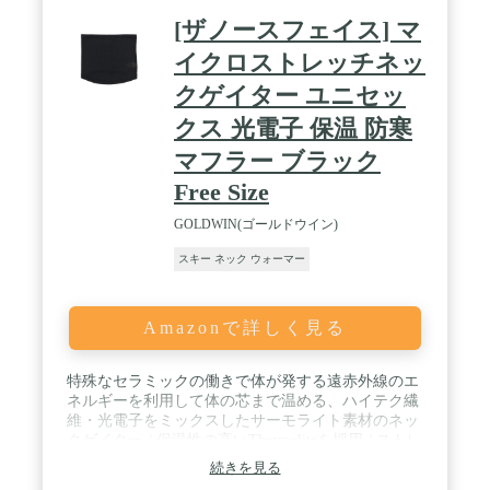
迫感が少ないので肩がこらず快適な付け心地です。
[ザノースフェイス] マ
ゆったりとした大判フードはインナーのキャップ、
ワッチ、ニット帽をかぶっていたりスキーやスノボ
イクロストレッチネッ
でゴーグルを着用した状態でも窮屈に感じません。
クゲイター ユニセッ
/ アウトドア・レジャー、キャンプ、自転車・サイ
クリング・クロスバイク・BMX、登山・トレッキン
クス 光電子 保温 防寒
グ、ハイキング、アルパイン クライミング、キャン
プ・バーベキュー、スキー・スノーボード (スノ
マフラー ブラック
ボ)・ウィンタースポーツ、雪かき・除雪作業、釣
Free Size
り・フィッシング、狩猟、ジョギング・屋外スポー
ツ・トレーニング、屋外作業、映像・動画・写真撮
GOLDWIN(ゴールドウイン)
影、イベント、寒冷地 旅行・トラベル、野外スポー
ツ観戦、防災 装備、日よけ・UV カット・紫外線 ケ
スキー ネック ウォーマー
ア 対策、通勤・通学、ご家庭や屋内での節電・暖房
代節約対策 など様々なシーンでご使用頂けます。
頭からすっぽりと被って着用するタイプですので、
Amazonで詳しく見る
運動、エクササイズ・ワークアウト、屋外DIY、現
場作業 など体を動かすようなシーンでもマフラーや
ストール・スカーフ・シュマグの様に緩くなった
特殊なセラミックの働きで体が発する遠赤外線のエ
り、解けたりする心配はありません。簡単、気楽に
ネルギーを利用して体の芯まで温める、ハイテク繊
着用頂けます。 / ※サイズ；フリーサイズ 平
維・光電子をミックスしたサーモライト素材のネッ
置き寸法 (約)：58㎝(全長) × 34㎝ (ヨコ) ※素
クゲイター / 保温性の高いThermoliteを採用 / ストレ
材；フリース（インナーマスク部分は横方向に伸縮
ッチ性の高い素材ながら、立体的な形を保つように
続きを見る
しますが縦方向には伸縮しません） ※対象：
デザイン
レディース＆メンズ （男女兼用） ※リバーシ