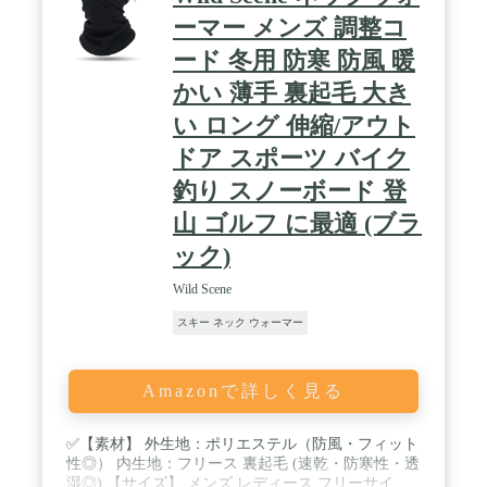
ーマー メンズ 調整コ
ード 冬用 防寒 防風 暖
かい 薄手 裏起毛 大き
い ロング 伸縮/アウト
ドア スポーツ バイク
釣り スノーボード 登
山 ゴルフ に最適 (ブラ
ック)
Wild Scene
スキー ネック ウォーマー
Amazonで詳しく見る
✅【素材】 外生地：ポリエステル（防風・フィット
性◎） 内生地：フリース 裏起毛 (速乾・防寒性・透
湿◎) 【サイズ】 メンズ レディース フリーサイ