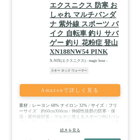
エクスニクス 防寒 お
の仕事や通勤、通学に時の防寒アイテムで作業用や
アウトドアシーンでも自然にお使いになれます。 フ
しゃれ マルチバンダ
リーサイズでメンズ レディース男女兼用 問わずに
装着できます。 / ✅【多機能ネックウォーマー】 フ
ナ 紫外線 スポーツ バ
ェイスマスク / フェイスカバー / ネックガード / ネ
イク 自転車 釣り サバ
ックゲイター / ネックカバー / フェイスガード / フ
ェイスウォーマー 【使用環境】 スポーツ : 運動 / ス
ゲー 釣り 花粉症 登山
ノボ / スキー / ゴルフ / サッカー / 陸上 / ウォーキン
XN188NW54 PINK
グ / サッカー / 野球 / ランニング / ジョギング アウ
トドア : フィッシング / 釣り / キャンプ / 登山 / ハイ
X-NIX(エクスニクス) - magic hour -
キング / トレッキング / アクティビティ : バイク /
サバゲー / 自転車 / ロードバイク / 作業 / 通勤 / 通学
スキー ネック ウォーマー
Amazonで詳しく見る
素材：レーヨン 68% ナイロン 32% / サイズ：フリ
ーサイズ 約60cmX60cm / 伸縮性抜群の防寒・保
温・紫外線対策・マルチに使えるスポーツ向けバン
ダナ / 嬉しい肌ざわりの良いふわふわストレッチ素
材。リバーシブルデザインがお洒落♪ / 【こちらの
続きを見る
商品はamazonの規約に則りマジック・アワーが責任
を持って販売します。】