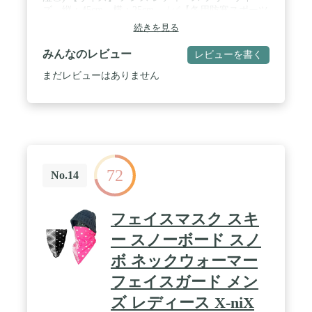
ズ 縦：45cm 横：25cm / ✅【冬用防寒スポーツ
ネックウォーマー】 薄手なのに極暖…？！矛盾を覆
続きを見る
す人気のネックウォーマーがWild Sceneから登
場！！ 寒い冬の季節の防寒対策には首元の保温が大
みんなのレビュー
レビューを書く
切。 Wild Sceneネックウォーマーの外生地は防風性
が高いポリエステルを採用し高フィット感を実現。
まだレビューはありません
内生地は暖かい上質な速乾性フリース（裏起毛）で
内側に暖かい空気の保温性を確保。 尚且つ内側から
の通気性（透湿性）があり、蒸れずに動き続けるこ
とができる多機能なネックウォーマー。 / ✅【柔ら
かいふわふわ肌触りで高伸縮＆軽量】 あたたかい内
側フリース生地で肌に優しくゆったりな着心地。 軽
量で柔らかく伸縮性が高い長いネックゲイタータイ
72
プ。 運動する時によく伸びるので自由に動いてもス
No.14
トレスフリー。 通気性もよく冬のスポーツ用（スノ
ボ、スキー）アウトドア （釣り バイク用 キャンプ
登山）時の防風・保温や防寒着として活用できま
フェイスマスク スキ
す。 / ✅【ロング丈の長いネックウォーマー＆フェ
イスカバー】 ロングで大きいサイズは首、耳、口、
ー スノーボード スノ
鼻までゆったりと覆うことができ日焼け防止、冬の
ボ ネックウォーマー
冷たい冷気から顔全体を防寒する効果があります。
UVカット、フェイスマスク 、フェイスカバー 、フ
フェイスガード メン
ェイスウォーマーとしても汎用可能です。 / ✅【無
地のシンプルデザイン】 シンプルデザインだからど
ズ レディース X-niX
んなファッションでもおしゃれに着こなせる。 普段