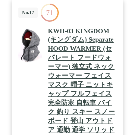
71
No.17
KWH-03 KINGDOM
(キングダム) Separate
HOOD WARMER (セ
パレート フードウォ
ーマー) 独立式 ネック
ウォーマー フェイス
マスク 帽子 ニットキ
ャップ フルフェイス
完全防寒 自転車 バイ
ク 釣り スキー スノー
ボード 登山 アウトド
ア 通勤 通学 ソリッド