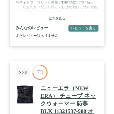
モライトファブリック使用 / THERMOLITEfabric
は、軽量でありながら暖かく快適な着け心地を実現
する高機能繊維です。 / 日焼け防止に最適 / ネック
ウォーマー、マスクの2WAYで使い分けが可能
続きを見る
みんなのレビュー
レビューを書く
まだレビューはありません
73
No.8
ニューエラ（NEW
ERA） チューブ ネッ
クウォーマー 防寒
BLK 11321537-900 オ