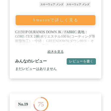
スキーウェア メンズ
スキーウェア メンズ
Amazonで詳しく見る
G11311P OURANOS DOWN JK / FABRIC:表地：
GORE-TEX 2層(ポリエステル100％(コーティング等
樹脂加工) ・中綿： GREENDOWN(ダウン80％・そ
の他羽毛20％) ・裏地： Nylon Taffeta(ナイロン
100％) Brushed Tricot(ポリエステル100％) 20d
続きを見る
Chambray Taffeta(ナイロン100％) High Stretch
Fleece(ナイロン58 ％、ポリエステル38％・ポリウレ
みんなのレビュー
レビューを書く
タン4％) / WEIGHT:1,234g(Lサイズ) /
FUNCTION:GREEN MATERIAL ・REGULAR FIT ・
まだレビューはありません
GORE-TEX / サイズ:XS・S・M・L・XL・XXL
75
No.19