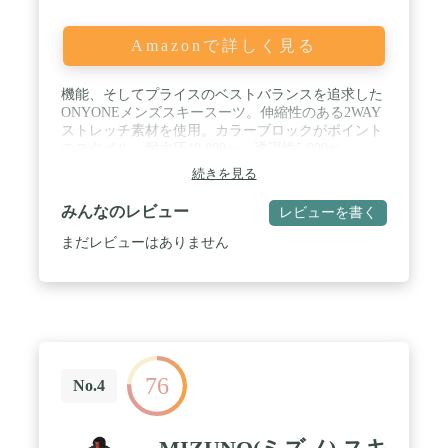
なストレッチ素材でストレスフリーを実現。快適な
穿き心地と共に耐水圧15000ｍｍで雪などの染み込
Amazonで詳しく見る
みにも安心。ツイルの素材感も味わえるハイスペッ
クなウェアの登場。【サスペンダー】ベルトだけで
は防げないズレをしっかり固定。ライディング時の
機能、そしてプライスのベストバランスを追求した
安定感アップで、ストレスフリーに楽しめる。脱着
ONYONEメンズスキースーツ。伸縮性のある2WAY
可能なので気分や着こなしに合わせて自由自在。 /
ストレッチ素材を使用。カラーブロックがポイント
【注意】ジャケット、パンツのセット販売になりま
のスタイル。耐水圧10,000㎜・透湿性5,000g/
す。ゴーグル/グローブ等の小物は付属致しませんの
㎡/24hr・撥水加工 / [ジャケット]フロントファスナ
続きを見る
で、予めご了承ください。
ーにホイッスル引き手付き・サイドポケット・左袖
パスケース・フードドローコード・裾ドローコー
みんなのレビュー
レビューを書く
ド・袖口リストゲーター・袖口アジャスター・左内
側インナージッパーポケット・右内側ゴーグルポケ
まだレビューはありません
ット / [パンツ]裾丈調節機能(最大約5ｃｍ)・サイド
ポケット・ウエスト幅調節ベルト・ウエスト両横の
ジッパーを開くことで最大10ｃｍまでウエスト幅を
広げることができるサイジップ機能(フラシで隠れ
るので目立ちにくい)・インナースパッツ・エッジ
ガード / ジャケットとパンツのセット販売となりま
す。ゴーグルや帽子などの小物は付属しません。
76
No.4