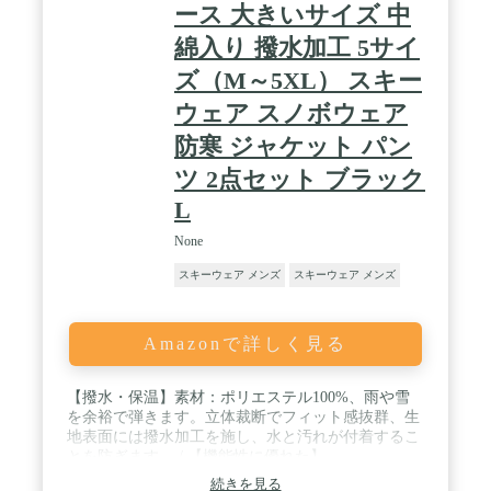
ース 大きいサイズ 中
綿入り 撥水加工 5サイ
ズ（M～5XL） スキー
ウェア スノボウェア
防寒 ジャケット パン
ツ 2点セット ブラック
L
None
スキーウェア メンズ
スキーウェア メンズ
Amazonで詳しく見る
【撥水・保温】素材：ポリエステル100%、雨や雪
を余裕で弾きます。立体裁断でフィット感抜群、生
地表面には撥水加工を施し、水と汚れが付着するこ
とを防ぎます。 / 【機能性に優れた】
M/L/XL/2XL/3XL/4XL/5XLからお選びいただけま
続きを見る