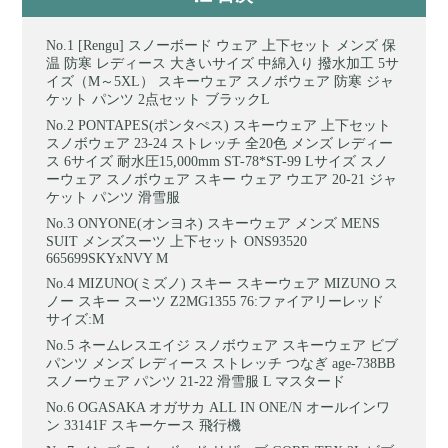
[Rengu] スノーボード ウェア 上下セット メンズ 保
温 防寒 レディース 大きいサイズ 中綿入り 撥水加工 5サ
イズ（M～5XL） スキーウェア スノボウェア 防寒 ジャ
ケット パンツ 2点セット ブラックL
PONTAPES(ポンタぺス) スキーウェア 上下セット
スノボウェア 23-24 ストレッチ 全20色 メンズ レディー
ス 6サイズ 耐水圧15,000mm ST-78*ST-99 Lサイズ スノ
ーウェア スノボウェア スキー ウェア ウエア 20-21 ジャ
ケット パンツ 滑雪服
ONYONE(オンヨネ) スキーウェア メンズ MENS
SUIT メンズスーツ 上下セット ONS93520
665699SKYxNVY M
MIZUNO(ミズノ) スキー スキーウェア MIZUNO ス
ノー スキー スーツ Z2MG1355 76:ファイアリーレッド
サイズ:M
ネームレスエイジ スノボウェア スキーウェア ビブ
パンツ メンズ レディース ストレッチ つなぎ age-738BB
スノーウェア パンツ 21-22 滑雪服 L マスタード
OGASAKA オガサカ ALL IN ONE/N オールインワ
ン 33141F スキーケース 飛行機