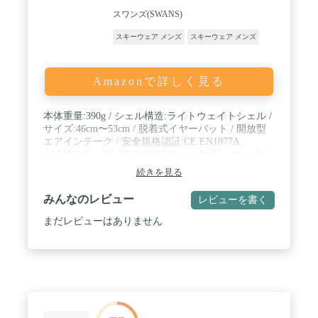
スワンズ(SWANS)
スキーウェア メンズ
スキーウェア メンズ
Amazonで詳しく見る
本体重量:390g / シェル構造:ライトウェイトシェル /
サイズ:46cm〜53cm / 脱着式イヤーパット / 開放型
エアインテーク / 安全規格認証:CE EN1077A、
ASTM2040、FIS RH2013(FISルール対応) / ゴーグル
ストッパー装備 / サイズ調整方式:ダイヤル式、サイ
続きを見る
ズ調整パッド / 付属品:サイズ調整用内装パット、取
扱説明書
みんなのレビュー
レビューを書く
まだレビューはありません