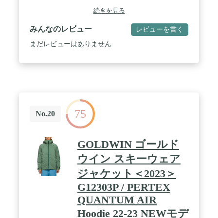
く運動性も高いパターン設計/保温性の高い裏地/中
続きを見る
綿仕様 / 【動きやすいパンツ】後ろ裾に裾丈調節機
能/取り外し可能な肩ベルト/ウエストアジャストタ
みんなのレビュー
レビューを書く
ブ/ウエスト脇にサイズアップファスナー/運動性も
高いパターン設計/保温性の高い裏地/中綿仕様/裾に
まだレビューはありません
スノーゲーター。 / 【素材】：4wayストレッ
チ/30,000mmの耐水圧/耐久撥水/ポリエステル100% /
メンズ スキーウェア 上下 セット ネームタグ付き
袖丈のサイズ調整可能 股下のサイズ調整 防寒 防風
ウィンドブレーカー 高校生 大学生 登山 アウトドア
スポーツ 釣り スキー スノーボード キャンプ トレ
ッキング サバイバルゲーム クロスカントリー アウ
75
トドア撮影 狩猟 探索
No.20
GOLDWIN ゴールド
ウイン スキーウェア
ジャケット＜2023＞
G12303P / PERTEX
QUANTUM AIR
Hoodie 22-23 NEWモデ