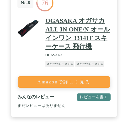
76
来るため、もたつかず素早い着替えが可能。2WAY
No.6
での着用も可能なので、気分や着こなしに合わせて
自由自在。【ストレッチ素材】ライディング時や屈
伸時がとにかく楽なストレッチ素材でストレスフリ
OGASAKA オガサカ
ーを実現。快適な穿き心地と共に耐水圧15000ｍｍ
で雪などの染み込みにも安心。ツイルの素材感も味
ALL IN ONE/N オール
わえるハイスペックなウェアの登場。 / 【注意】ビ
インワン 33141F スキ
ブパンツ単品の販売になります。ジャケット/ゴーグ
ル/グローブ等は付属致しませんので、予めご了承く
ーケース 飛行機
ださい。
OGASAKA
スキーウェア メンズ
スキーウェア メンズ
Amazonで詳しく見る
みんなのレビュー
レビューを書く
まだレビューはありません