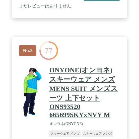
水性・透湿性・撥水性に優れた透湿防水素材！ /
まだレビューはありません
【使いやすさを追求した機能性】(ジャケット)…フ
ァスナーガード、フード、サイドポケット、パウダ
ーガード、パスケース、ダブルジップ、インナーポ
ケット、止水ジップ、ゴーグルポケット、ブランド
ロゴ (パンツ)…サスペンダー、ウエストベルト、サ
イドポケット、ヒップシーム、ブーツゲーター、エ
ッジガード、アジャスターベルト、ブランド刻印 /
77
【高保温性の中綿仕様】全面に中綿を入れること
No.3
で、防寒性をさらにアップ！重ね着の苦手な人や、
ゲレンデで動きの少ない環境でもしっかり保温。寒
さを気にせず遊べる頼もしいウェア。【ストレッチ
ONYONE(オンヨネ)
素材】ライディング時や屈伸時がとにかく楽なスト
レッチ素材でストレスフリーを実現。快適な穿き心
スキーウェア メンズ
地と共に耐水圧15000ｍｍで雪などの染み込みにも
MENS SUIT メンズス
安心。ツイルの素材感も味わえるハイスペックなウ
ェアの登場。 / 【エッジガード】スキー板のエッジ
ーツ 上下セット
部分で破れないようにするため、裾内側に強度の優
ONS93520
れたガードを貼り付け。見た目だけではなく、長く
お使いいただけるように細かなパーツにもこだわり
665699SKYxNVY M
を。【高保温性の中綿仕様】全面に中綿を入れるこ
とで、防寒性をさらにアップ！重ね着の苦手な人
オンヨネ(ONYONE)
や、ゲレンデで動きの少ない環境でもしっかり保
温。寒さを気にせず遊べる頼もしいウェア。【スト
スキーウェア メンズ
スキーウェア メンズ
レッチ素材】ライディング時や屈伸時がとにかく楽