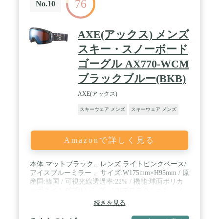
76
No.10
AXE(アックス) メンズ
スキー・スノーボード
ゴーグル AX770-WCM
ブラックブルー(BKB)
AXE(アックス)
スキーウェア メンズ
スキーウェア メンズ
Amazonで詳しく見る
本体:マットブラック、レンズ:ライトピンクベース/
アイスブルーミラー 、サイズ:W175mm×H95mm / 原
産国:韓国 / 可視光線透過率:22% / 機能:球面ポリカ
ーボネイトダブルレンズ、UVプロテクション、メ
ガネ対応、ヘルメット対応 / ツインアジャストベル
続きを見る
ト、センターフック、メガネ対応付き