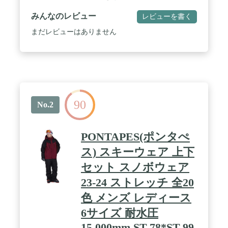
す。このスノーボード ウェア 上下セットは機能と
快適な着心地を実現し、スノーボード、アウトドア
みんなのレビュー
レビューを書く
以外にも幅広いシーンで活用できる。いつもの冬が
ダンゼン楽しくなります！ / 【あったか快適】厳選
まだレビューはありません
された素材搭載し、首元までの高襟設計で、風や寒
気の侵入を有効的に防げ、さらに透湿性を持ちまし
て、内部の汗や湿気を外部に速やかに排出できま
す。いつも爽やかな状態をキープできる、あったか
快適！寒さを気にせずゲレンデを楽しめます。 /
【雪の侵入を防ぐ】冷たい空気から頭部をしっかり
守ってくれるすっぽりフードです。独自の機能性を
90
追加、細部までこだわった、豊富な機能とデザイ
No.2
ン。服の裾にゴムを使用しているので、雪や風の侵
入をしっかりガード、お体を寒さから守ります。 /
【幅広いシーン】ファッション感覚で気軽に着れ
PONTAPES(ポンタぺ
て、コストパフォーマンス・デザイン性に優れたス
ノーボード・スキーウェアです。シンプルでカッコ
ス) スキーウェア 上下
いいけど、機能と快適な着心地を実現し、スノーボ
セット スノボウェア
ード、アウトドア以外にも幅広いシーンで活用でき
ます。
23-24 ストレッチ 全20
色 メンズ レディース
6サイズ 耐水圧
15,000mm ST-78*ST-99