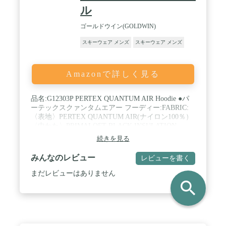
ル
ゴールドウイン(GOLDWIN)
スキーウェア メンズ
スキーウェア メンズ
Amazonで詳しく見る
品名:G12303P PERTEX QUANTUM AIR Hoodie ●パ
ーテックスクァンタムエアー フーディー:FABRIC:
〈表地〉PERTEX QUANTUM AIR(ナイロン100％）
〈中わた〉PRIMALOFT BLACK INSULATION
ECO（ポリエステル100％） 〈裏地〉PERTEX
続きを見る
QUANTUM AIR(ナイロン100％）、 Brushed
Tricot（ポリエステル100％） ●FUNCTION:・
みんなのレビュー
レビューを書く
GREEN MATERIAL ・PERTEX ・PRIMALOFT
BLACK INSULATION ECO ●サイズ:S,M,L,XL,XXL
まだレビューはありません
●重量:427g(Lサイズ） / 品名:G12303P PERTEX
search
QUANTUM AIR Hoodie / パーテックスクァンタムエ
アー フーディー:FABRIC:〈表地〉PERTEX
QUANTUM AIR(ナイロン100％） 〈中わた〉
PRIMALOFT BLACK INSULATION ECO（ポリエス
テル100％） 〈裏地〉PERTEX QUANTUM AIR(ナイ