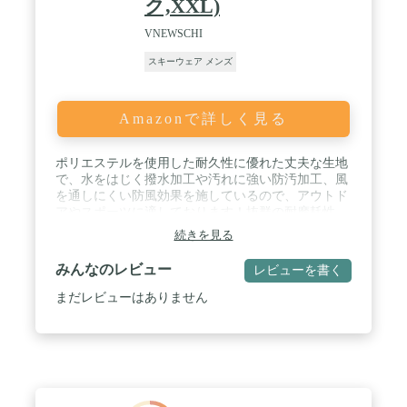
ク,XXL)
VNEWSCHI
スキーウェア メンズ
Amazonで詳しく見る
ポリエステルを使用した耐久性に優れた丈夫な生地
で、水をはじく撥水加工や汚れに強い防汚加工、風
を通しにくい防風効果を施しているので、アウトド
アやスポーツに適しております！抜群の耐摩耗性、
優れた速乾性。 / 3層 複合材質で、防風・防撥水・
続きを見る
通気性を優れた。 アウターはしっかりとした防風・
撥水性に優れ素材を採用しながら、生地表面にも撥
みんなのレビュー
レビューを書く
水加工を施しているので、軽い雨、水等を弾き、急
な悪天候にもスマートに対応できます。 / 帽子フー
まだレビューはありません
ドの口の部分でジックテープが同じものが同じ面に
付いており、襟の部分で、この中では違いマジック
テープを縫い付けあるので接着できます。服の美し
さを考えて、こんなように設計します。 / サイドポ
ケットを外し、チェストポケットを追加。 大容量の
収納バッグ、便利で安全。 あらゆる種類のアウトド