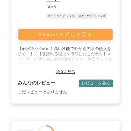
BLAN
スキーウェア メンズ
スキーウェア メンズ
Amazonで詳しく見る
【耐水15,000ｍｍ！高い性能で外からの水の侵入を
防ぐ！】 / 【選ばれる理由を徹底したこだわり】≪
ライダーの声と共に創る物づくり≫…毎日ウェアを
着て過ごすプロライダーだから気づけるポイントを
機能に反映。丁寧なもの作りの姿勢で高品質な一枚
続きを見る
を。≪高品質を支えるパートナーシップ≫…現地工
場の長期的提携によりコストと供給の安定。日本式
みんなのレビュー
レビューを書く
の技術指導の徹底によるスキル向上で高品質を実
現。最高の一着をお客様のもとへ。≪素材へのこだ
まだレビューはありません
わり≫…耐水性・透湿性・撥水性に優れた透湿防水
素材！ / 【使いやすさを追求した機能性】肩ベルト
調整、背面ベルト、ウエストベルト、サイドポケッ
ト、チェストポケット、ブーツゲータ、サイドスリ
ット、アジャスターベルト、ハンマーループ、フロ
ントジップ / 【サスペンダー】ベルクロで完全着脱
が可能な肩ベルト。前後のどちらからもアクセス出