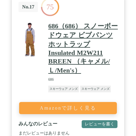
アアクティビティに適しています。 例：釣り、ハイ
75
キング、キャンプ、クロスカントリー、屋外写真、
No.17
狩猟、遠征、特別トレーニング、登山など。 / 保温
性・透湿性・耐久性を兼ね備えたアウトドアジャケ
ット。表面は撥水加工と防汚処理し、多少の小雨や
686（686） スノーボー
汚れを弾きます。裏地が裏起毛生地、暖かくよい肌
触り！長年使える、コスパの良い防寒着。
ドウェア ビブパンツ
ホットラップ
Insulated M2W211
BREEN （キャメル/
Ｌ/Men's）
686
スキーウェア メンズ
スキーウェア メンズ
Amazonで詳しく見る
みんなのレビュー
レビューを書く
まだレビューはありません