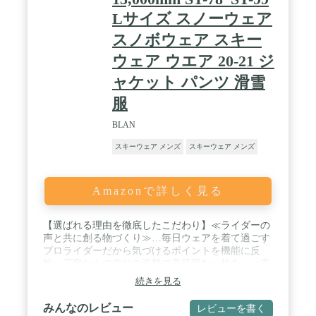
Lサイズ スノーウェア
スノボウェア スキー
ウェア ウエア 20-21 ジ
ャケット パンツ 滑雪
服
BLAN
スキーウェア メンズ
スキーウェア メンズ
Amazonで詳しく見る
【選ばれる理由を徹底したこだわり】≪ライダーの
声と共に創る物づくり≫…毎日ウェアを着て過ごす
プロライダーだから気づけるポイントを機能に反
映。丁寧なもの作りの姿勢で高品質な一枚を。≪高
品質を支えるパートナーシップ≫…現地工場の長期
続きを見る
的提携によりコストと供給の安定。日本式の技術指
導の徹底によるスキル向上で高品質を実現。最高の
みんなのレビュー
レビューを書く
一着をお客様のもとへ。≪素材へのこだわり≫…耐