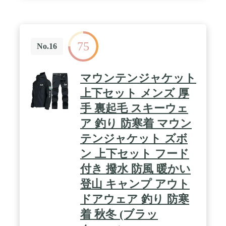
75
No.16
マウンテンジャケット
上下セット メンズ 厚
手 裏起毛 スキーウェ
ア 釣り 防寒着 マウン
テンジャケット ズボ
ン 上下セット フード
付き 撥水 防風 暖かい
登山 キャンプ アウト
ドアウェア 釣り 防寒
着 秋冬 (ブラッ