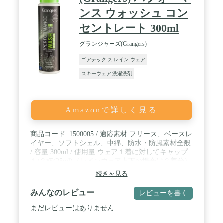
ンス ウォッシュ コン
セントレート 300ml
グランジャーズ(Grangers)
ゴアテック ス レイン ウェア
スキーウェア 洗濯洗剤
Amazonで詳しく見る
商品コード: 1500005 / 適応素材:フリース、ベースレ
イヤー、ソフトシェル、中綿、防水・防風素材全般
/ 容量:300ml / 使用量:ウェア１着に対してキャップ
１/２杯(25ml)（レインウェア上下の場合は２着分）
/ 主成分:非イオン系界面活性剤
続きを見る
みんなのレビュー
レビューを書く
まだレビューはありません