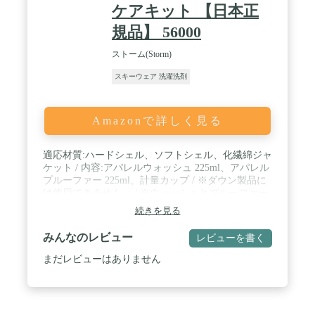
ケアキット 【日本正
規品】 56000
ストーム(Storm)
スキーウェア 洗濯洗剤
Amazonで詳しく見る
適応材質:ハードシェル、ソフトシェル、化繊綿ジャ
ケット / 内容:アパレルウォッシュ 225ml、アパレル
プルーファー 225ml、計量カップ / ※ダウン製品に
は使用できません。 / ※ウォッシュとプルーファー
それぞれ75mlで、大人用の衣類2枚、子供用の衣類3
続きを見る
枚を洗うことができます。インサレーション入り衣
類は1枚のみ。※縦型洗濯機の場合は、約1.5倍の使
みんなのレビュー
レビューを書く
用量が目安になります。 / 部門名: ユニセックス大
人 / 発売年・モデルイヤー: 2020
まだレビューはありません