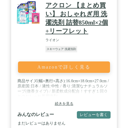
アクロン 【まとめ買
い】 おしゃれぎ用 洗
濯洗剤 詰替850ml×2個
+リーフレット
ライオン
スキーウェア 洗濯洗剤
Amazonで詳しく見る
商品サイズ(幅×奥行×高さ):16.0cm×18.0cm×27.0cm /
原産国:日本 / 液性:中性 / 香り:清潔なナチュラルソ
ープ(微香タイプ) / 新柔軟成分配合！すすぎ１回Ｏ
Ｋのおしゃれ着用洗剤
続きを見る
みんなのレビュー
レビューを書く
まだレビューはありません