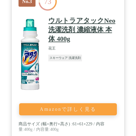
73
No.3
ウルトラアタックNeo
洗濯洗剤 濃縮液体 本
体 400g
花王
スキーウェア 洗濯洗剤
Amazonで詳しく見る
商品サイズ (幅×奥行×高さ) :61×61×229 / 内容
量:400g / 内容量:400g