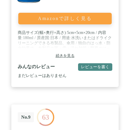
Amazonで詳しく見る
商品サイズ(幅×奥行×高さ):5cm×5cm×20cm / 内容
量:180ml / 原産国:日本 / 用途:水洗いまたはドライク
リーニングできる布製品、傘用 / 独自のはっ水・防
水効果で、布製品の雨・雪・汚れ対策 / 驚異のはっ
水・防水力 / スピード乾燥 / 少量で抜群のはっ水 /
続きを見る
【使えないもの】本革、毛皮、人工皮革、絹、和
服、ビニールやポリウレタン等で加工さｒたもの、
みんなのレビュー
レビューを書く
白色のバッグ・靴など
まだレビューはありません
63
No.9