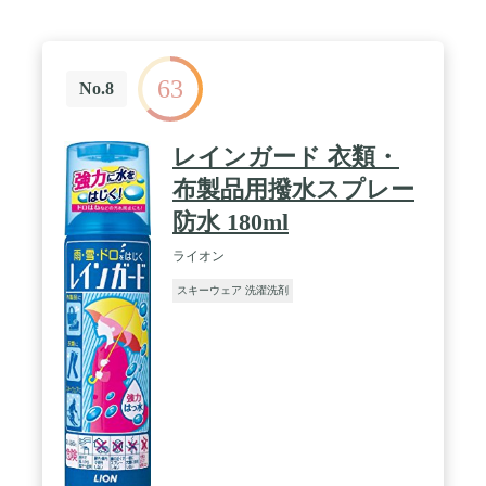
63
No.8
レインガード 衣類・
布製品用撥水スプレー
防水 180ml
ライオン
スキーウェア 洗濯洗剤