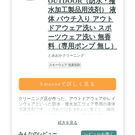
OUTDOOR（防水・撥
水加工製品用洗剤） 液
体 パウチ入り アウト
ドアウェア洗い スポ
ーツウェア洗い 無香
料（専用ポンプ 無し）
とみおかクリーニング
スキーウェア 洗濯洗剤
Amazonで詳しく見る
クリーニング店が作った、アウトドアウェアやレイ
ンウェアといった防水・撥水加工ウェア専用の液体
洗濯洗剤です。 / 汚れだけをきれいに落とし、繊維
には余分なものを残さないので、透湿性や撥水とい
ったウェアの性能を損なわずに洗濯することができ
続きを見る
ます。 / 純石鹸分と植物由来・ミネラル由来の原料
を使用。 香料、漂白剤は無配合。 / 用途：合成繊維
みんなのレビュー
レビューを書く