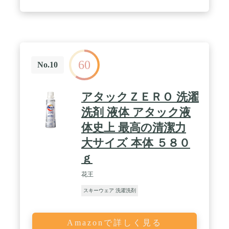
60
No.10
アタックＺＥＲＯ 洗濯
洗剤 液体 アタック液
体史上 最高の清潔力
大サイズ 本体 ５８０
ｇ
花王
スキーウェア 洗濯洗剤
Amazonで詳しく見る