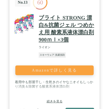
60
アウトドアに適した無香料タイプ。 / 【撥水性を回
No.13
復する】アウトドアウェアウォッシュは、生地表面
に残留しにくい成分のみを厳選して使用した洗剤で
す。高い洗浄力と、洗濯後に残留する成分が限りな
ブライト STRONG 漂
く少ないことで、汚れを落とし生地本来の撥水性、
透湿性を回復させます。撥水性アウトドアウェアを
白&抗菌ジェル つめか
はじめ、透湿撥水機能を持つゴアテックスウェアの
え用 酸素系液体漂白剤
洗濯にも。
900ｍｌ×3個
ライオン
スキーウェア 洗濯洗剤
Amazonで詳しく見る
着用中も部屋干し・生乾きのイヤなニオイもしっか
り消臭＆除菌する酸素系液体漂白剤
続きを見る