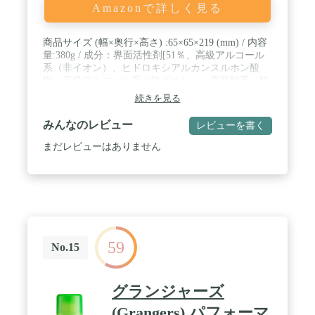
Amazonで詳しく見る
商品サイズ (幅×奥行×高さ) :65×65×219 (mm) / 内容
量:380g / 成分：界面活性剤[51％、高級アルコール
系（非イオン）、ヒドロキシアルカンスルホン酸
塩、高級アルコール系（陰イオン）、脂肪酸系（陰
イオン）]、安定化剤、酵素
続きを見る
みんなのレビュー
レビューを書く
まだレビューはありません
59
No.15
グランジャーズ
(Grangers) パフォーマ