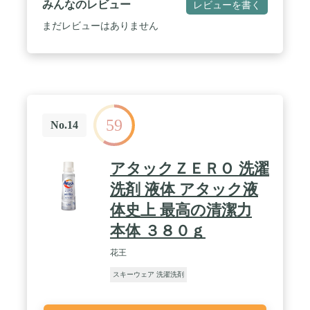
みんなのレビュー
レビューを書く
まだレビューはありません
59
No.14
アタックＺＥＲＯ 洗濯
洗剤 液体 アタック液
体史上 最高の清潔力
本体 ３８０ｇ
花王
スキーウェア 洗濯洗剤