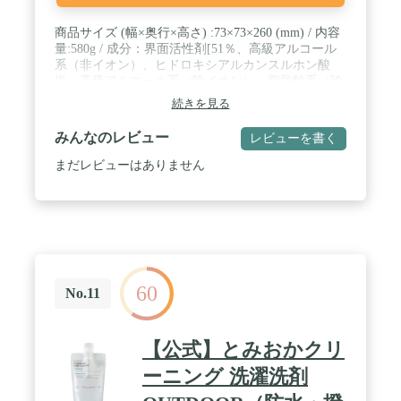
商品サイズ (幅×奥行×高さ) :73×73×260 (mm) / 内容
量:580g / 成分：界面活性剤[51％、高級アルコール
系（非イオン）、ヒドロキシアルカンスルホン酸
塩、高級アルコール系（陰イオン）、脂肪酸系（陰
イオン）]、安定化剤、酵素
続きを見る
みんなのレビュー
レビューを書く
まだレビューはありません
60
No.11
【公式】とみおかクリ
ーニング 洗濯洗剤