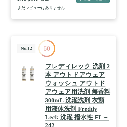
製品、天然繊維製品、防水・撥水加工製品用 / 液
性：弱アルカリ性 / 内容量：350ml / サイズ：たて
まだレビューはありません
約13cm × 横 約6cm × 高さ 約20cm / 「パウチ入り液
体洗濯洗剤 専用ポンプ」は別売りとなります。
60
No.12
フレディレック 洗剤 2
本 アウトドアウェア
ウォッシュ アウトド
アウェア用洗剤 無香料
300mL 洗濯洗剤 衣類
用液体洗剤 Freddy
Leck 洗濯 撥水性 FL－
242