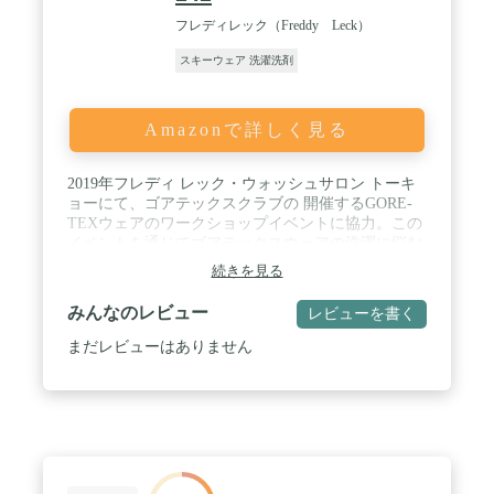
フレディレック（Freddy Leck）
スキーウェア 洗濯洗剤
Amazonで詳しく見る
2019年フレディ レック・ウォッシュサロン トーキ
ョーにて、ゴアテックスクラブの 開催するGORE-
TEXウェアのワークショップイベントに協力。この
イベントを通じてゴアテックスウェアの洗濯に悩む
お客さまのお声を感じて、専用洗剤の開発に着手し
続きを見る
ました。開発した洗剤は、ゴアテックス・アークテ
リクスのキャンペーンでも使用。今回の撥水性アウ
みんなのレビュー
レビューを書く
トドアウェア用洗剤の発売に繋がりました。 / 使用
方法】ウェアの洗濯絵表示をご確認の上、一般的な
まだレビューはありません
洗剤と同様にお使いください。洗濯機－通常通り洗
濯機に入れて使用、手洗い－洗濯桶に入れて使用、
部分洗い－汚れている部分に本品を直接つけブラッ
シングなど。※しっかりと2回以上すすぐことがポ
イントです。 / 【使いやすさにもこだわりました】
手洗い、シミ抜き、全自動洗濯機、ドラム式洗濯機
など、あらゆる環境で気軽にお使いいただけます。