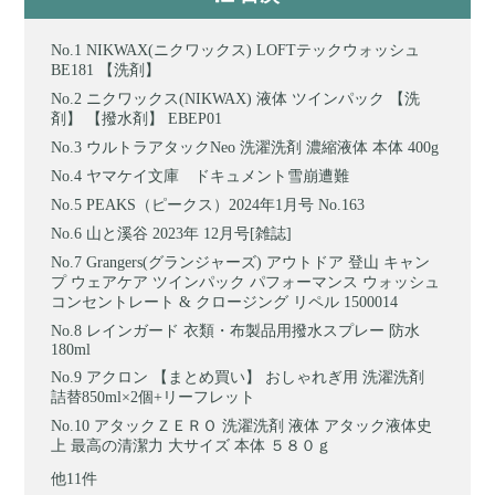
NIKWAX(ニクワックス) LOFTテックウォッシュ
BE181 【洗剤】
ニクワックス(NIKWAX) 液体 ツインパック 【洗
剤】 【撥水剤】 EBEP01
ウルトラアタックNeo 洗濯洗剤 濃縮液体 本体 400g
ヤマケイ文庫 ドキュメント雪崩遭難
PEAKS（ピークス）2024年1月号 No.163
山と溪谷 2023年 12月号[雑誌]
Grangers(グランジャーズ) アウトドア 登山 キャン
プ ウェアケア ツインパック パフォーマンス ウォッシュ
コンセントレート & クロージング リペル 1500014
レインガード 衣類・布製品用撥水スプレー 防水
180ml
アクロン 【まとめ買い】 おしゃれぎ用 洗濯洗剤
詰替850ml×2個+リーフレット
アタックＺＥＲＯ 洗濯洗剤 液体 アタック液体史
上 最高の清潔力 大サイズ 本体 ５８０ｇ
他11件