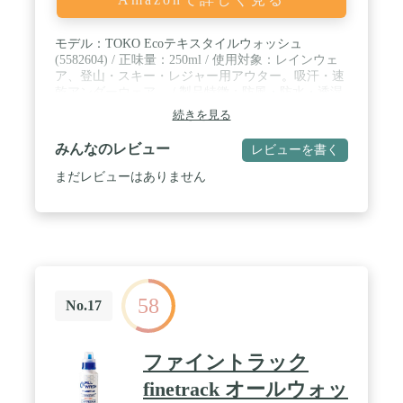
モデル：TOKO Ecoテキスタイルウォッシュ
(5582604) / 正味量：250ml / 使用対象：レインウェ
ア、登山・スキー・レジャー用アウター。吸汗・速
乾アンダーウェア。 / 製品特徴：防風・防水・透湿
性アウターや吸汗・速乾性アンダーウェアの機能を
続きを見る
引き立てる液体洗剤。機能性を阻害する柔軟剤、蛍
光増白剤、リン酸塩は使用していません。 / 使用量
みんなのレビュー
レビューを書く
目安：水10リットルに対して約25ml(容器蓋の半分
強で約25ml)
まだレビューはありません
58
No.17
ファイントラック
finetrack オールウォッ