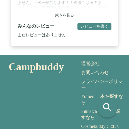
ません。 / 水玉が踊ります！！透湿性はそのま
ま！！お家の洗濯機と乾燥機でお手軽加工。撥水・
防水・撥油・防油・防汚効果あり / 防水が効かなく
続きを見る
なったウェアーに！スキーウェアー・グランドコー
ト・ウィンドブレーカーに！泥水がかかっても、泥
みんなのレビュー
レビューを書く
水ごと撥水します。お父さんのゴルフ雨具にも / 薄
物は、５Lの水に20mlの使用量で２～３着加工でき
まだレビューはありません
ます。厚物（スキーウエェアー等）は、５Lに３０
ｍｌの使用量で1着加工できます。 / クリーニング
で撥水加工すると、別料金で５００～１２００円ぐ
らいかかります。超撥水クリヤなら、薄物は約８４
円～２５９円、厚物は約３８９円！
Campbuddy
運営会社
お問い合わせ
プライバシーポリシ
ー
Yomeru：本を探すな
ら
search
Filmatch：映画を探
すなら
Cosmebuddy：コス