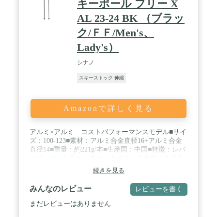
キーポール フリー X
AL 23-24 BK （ブラッ
ク/ＦＦ/Men's、
Lady's）
シナノ
スキーストック 伸縮
Amazonで詳しく見る
アルミ×アルミ コストパフォーマンスモデル■サイ
ズ：100-123■素材：アルミ合金直径16+アルミ合金
直径14■重量：約221g/本■生産国：中国■特徴：レバ
ーロック / カラー：ＢＫ / サイズ：１００－１２３
続きを見る
みんなのレビュー
レビューを書く
まだレビューはありません