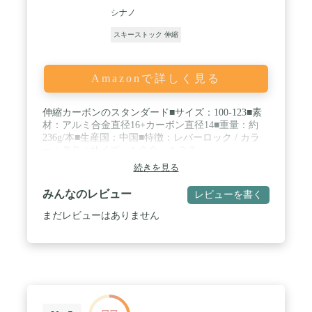
シナノ
スキーストック 伸縮
Amazonで詳しく見る
伸縮カーボンのスタンダード■サイズ：100-123■素
材：アルミ合金直径16+カーボン直径14■重量：約
236g/本■生産国：中国■特徴：レバーロック / カラ
ー：ＲＤ / サイズ：１００－１２３
続きを見る
みんなのレビュー
レビューを書く
まだレビューはありません