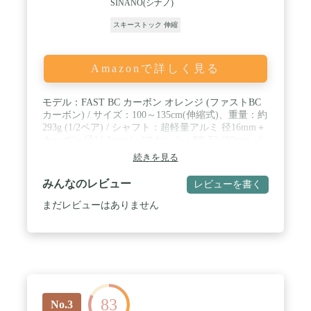
SINANO(シナノ)
スキーストック 伸縮
Amazonで詳しく見る
モデル：FAST BC カーボン オレンジ (ファストBC
カーボン) / サイズ：100～135cm(伸縮式)、重量：約
293g (1/2ペア) / シャフト：超軽量アルミ 径16mm＋
カーボン 径14.3mm / バスケット：PB-F2 (90mm パ
ウダー) / BC専用設計のスキーポール。バックカン
続きを見る
トリー、ツアーで便利な機能が搭載されたモデル。
みんなのレビュー
レビューを書く
まだレビューはありません
83
No.3