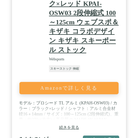
ク×レッド KPAI-
OSW03 2段伸縮式 100
～125cm ウェブスポ＆
キザキ コラボデザイ
ン キザキ スキーポー
ル ストック
Websports
スキーストック 伸縮
Amazonで詳しく見る
モデル：プロシード TL アルミ (KPAH-OSW03) / カ
ラー：ブラック×レッド / シャフト：アルミ合金材
径16＋14mm / サイズ：100～125cm (2段伸縮式)、重
量：約270g(片方) / 高品質の MADE IN JAPAN
続きを見る