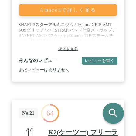
Amazonで詳しく見る
SHAFT:3スターアルミニウム / 16mm / GRIP:AMT
SQSグリップ / 小 / STRAP:パッド仕様ストラップ /
BASKET:AMTバスケット(58mm) / TIP:スチールチ
ップ / FEATURES:セーフティ・クイック・リリー
ス・システム(SQS)
続きを見る
みんなのレビュー
レビューを書く
まだレビューはありません
search
64
No.21
K2(ケーツー) フリーラ