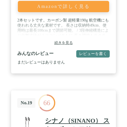
Amazonで詳しく見る
2本セットです。カーボン製 超軽量190g 航空機にも
使われる丈夫な素材です。 長さは収納時49cm、使
用時は最長100cmまで調節可能。 / 3段伸縮構造によ
り仕舞寸法がよりコンパクトに 長さ調節もラクラ
ク！ストラップは通気性があり柔らかい素材を使
続きを見る
用、手に簡単にフィットします。 / グリップは高密
度EVA素材を使用し、汗をかいても滑りにくく、フ
みんなのレビュー
レビューを書く
ィト感も最高です。軽量設計によりメンズレディー
ス問わずオススメ！ / 【仕様】2本セット 3段伸縮
まだレビューはありません
式 長さ：49～100cm 重量：190g 素材：カーボ
ンシャフト、高密度EVAグリップ、タングステン合
金石突 / 【付属品】ラバーキャップ 2個、バスケッ
ト 1個 【保証期間】商品お届けから6か月（不具合
が発生した場合には、修理、交換または返金にて対
応させていただきます。）
66
No.19
シナノ（SINANO） ス