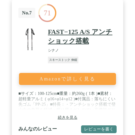
71
No.7
FAST−125 A/S アンチ
ショック搭載
シナノ
スキーストック 伸縮
Amazonで詳しく見る
■サイズ：100-125cm■重量：約260g ( 1本 )■素材：
超軽量アルミ ( φ16+φ14+φ12 )■付属品：落ちにくい
先ゴム「PP-25」■特長：・アンチショック搭載で登
山中の負荷を軽減・握り替えがしやすい高機能グリ
ップを採用・レバーロック採用で簡単なサイズ調節
続きを見る
■原産国：台湾 / カラー：ＢＫ / サイズ：１００－１
２５
みんなのレビュー
レビューを書く