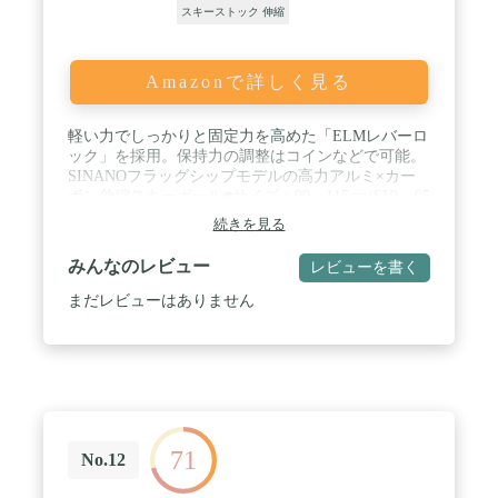
スキーストック 伸縮
Amazonで詳しく見る
軽い力でしっかりと固定力を高めた「ELMレバーロ
ック」を採用。保持力の調整はコインなどで可能。
SINANOフラッグシップモデルの高力アルミ×カー
ボン伸縮スキーポール■サイズ：90－115cm(SV)、95
－120cm(BK、BLE、RD、YW)■素材：高力アルミ直
続きを見る
径14.3+カーボン直径12.1■重量：約227g/ 本(SV)、約
237g/ 本(BK、BLE、RD、YW)■原産国：日本■特
みんなのレビュー
レビューを書く
徴：カーボンモデルイージーロックメタルグッドバ
ランス / カラー：ＲＤ / サイズ：９５－１２０
まだレビューはありません
71
No.12