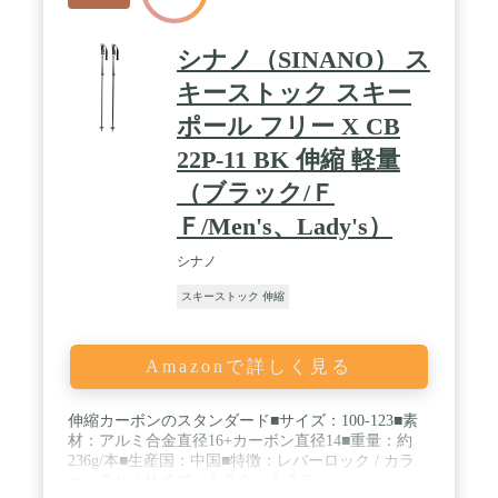
シナノ（SINANO） ス
キーストック スキー
ポール フリー X CB
22P-11 BK 伸縮 軽量
（ブラック/Ｆ
Ｆ/Men's、Lady's）
シナノ
スキーストック 伸縮
Amazonで詳しく見る
伸縮カーボンのスタンダード■サイズ：100-123■素
材：アルミ合金直径16+カーボン直径14■重量：約
236g/本■生産国：中国■特徴：レバーロック / カラ
ー：ＢＫ / サイズ：１００－１２３