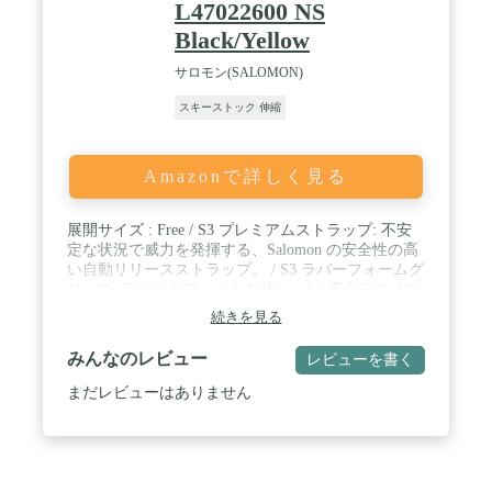
L47022600 NS
Black/Yellow
サロモン(SALOMON)
スキーストック 伸縮
Amazonで詳しく見る
展開サイズ : Free / S3 プレミアムストラップ: 不安
定な状況で威力を発揮する、Salomon の安全性の高
い自動リリースストラップ。 / S3 ラバーフォームグ
リップ: ラバーとフォームを使い、S3 安全テクノロ
ジーを融合させた二層構造グリップ。 / カーボン
続きを見る
****: 最も剛性が高い、最軽量な 100% カーボン製
ポール。 / 主な用途 : オールマウンテン / コンスト
みんなのレビュー
レビューを書く
ラクション : 調整可能
まだレビューはありません