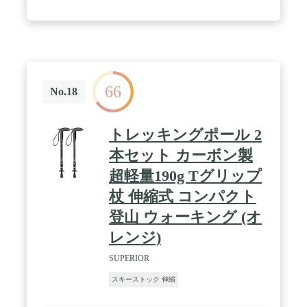
66
No.18
トレッキングポール 2
本セット カーボン製
超軽量190g Tグリップ
杖 伸縮式 コンパクト
登山 ウォーキング (オ
レンジ)
SUPERIOR
スキーストック 伸縮