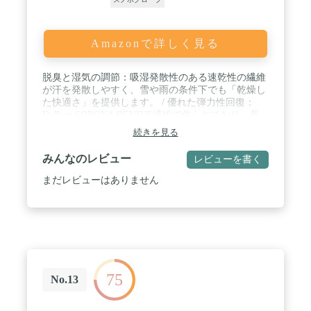
Amazonで詳しく見る
脱臭と湿気の調節：吸湿発散性のある速乾性の繊維
が汗を発散しやすく、雪や雨の条件下でも「乾燥し
た快適さ」を提供します。 / 優れた弾力性回復：
DuPont SORONA REVIVE繊維で作られており、長
期的な形状保持と弾力性回復性能を提供します。こ
続きを見る
れにより、不要なたるみやたるみを防ぎます。 手袋
は柔らかく、寸法が安定しているため、常にフィッ
みんなのレビュー
レビューを書く
ト感を保つことができます。 余分な体重が増えて
も、きつすぎることはありません。 / 軽量で用途が
まだレビューはありません
広い：薄くてフィットしたライナーグローブは、単
独で着用することも、過酷な条件で重いグローブの
下に最初のレイヤーとして着用することもできま
す。 彼らは追加の暖かさのためにあなたの冬の手袋
にぴったりとフィットします。 春、秋、初冬のラン
ニング、サイクリング、ドライブ、サイクリング、
ハイキング、登山に最適です。 / 100％ポリエステ
75
ル。 インナーフリースの裏地で作られた手袋。 柔
No.13
らかく、快適で、毒性がなく、フルフィンガーデザ
インが付属しています。 耐久性のある素材は、日常