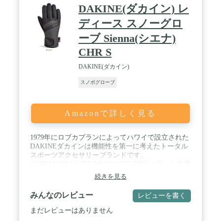
の使用に耐えることができます。 / タッチスクリー
DAKINE(ダカイン) レ
ン互換：親指と人差し指のタッチスクリーン機能設
計により、スマートデバイスを使用するためにグロ
ディース スノーグロ
ーブを取り外す必要がなくなります。
ーブ Sienna(シエナ)
CHR S
DAKINE(ダカイン)
スノボグローブ
Amazonで詳しく見る
1979年にロブカプランによってハワイで設立された
DAKINEダカインは機能性を第一に考えたトータル
スポーツアクセサリーブランドです。
SURF,SNOW,SKATE,WIND,KITE,BIKEと言った各界
カテゴリーのライダーからのフィードバックを重視
続きを見る
して企画されています。それから現在までそのポリ
シーは受け継がれ守られています。 / インサート：
みんなのレビュー
レビューを書く
DKドライウォータープルーフ。 保温材： ハイロフ
ト合成中綿[ 80g ]。 パーム： 耐久性に優れた撥水
まだレビューはありません
加工レザー。 裏地： フリース 230g。 ジップカフ。