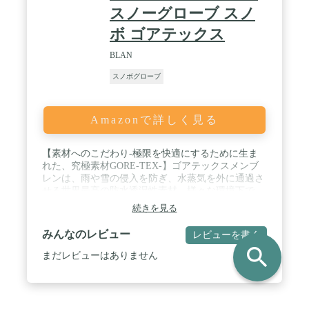
スノーグローブ スノ
ボ ゴアテックス
BLAN
スノボグローブ
Amazonで詳しく見る
【素材へのこだわり-極限を快適にするために生ま
れた、究極素材GORE-TEX-】ゴアテックスメンブ
レンは、雨や雪の侵入を防ぎ、水蒸気を外に通過さ
せる世界最高の防水透湿性素材。様々な環境下で
も、GORE-TEXプロダクトは身体をドライに保ちま
続きを見る
す。 / 【ミトングローブ】ファッション性と保温性
を兼ね備えたミトングローブ / 【使いやすさを追求
みんなのレビュー
レビューを書く
した機能性】フィットタイプ/中綿多め、アジャスト
search
パーツ、ジョイントパーツ、PVCレザー滑り止め、
まだレビューはありません
GORE-TEX仕様、ネオプレン素材、リーシュコー
ド、マイクロフリースライナー、インナー構造 /
【脱着可能なインナーグローブ】5指インナーで汗
をかいても快適DRY！インナーのみでの使用も可