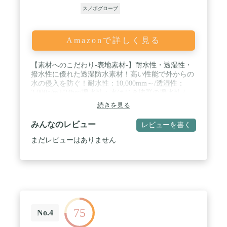
スノボグローブ
Amazonで詳しく見る
【素材へのこだわり-表地素材-】耐水性・透湿性・
撥水性に優れた透湿防水素材！高い性能で外からの
水の侵入を防ぐ！耐水性：10,000mm～/透湿性：
3,000g/m2/24hrs/撥水性：水はじき抜群の撥水性 /
【素材へのこだわり-中綿素材-】3M Thinsulate（シ
続きを見る
ンサレート）高機能中綿素材使用！3M Thinsulate高
機能中綿素材は、羽毛の先とほぼ同じ太さのマイク
みんなのレビュー
レビューを書く
ロファイバーとポリエステル繊維で構成された高性
能素材。超極細繊維が複雑に絡み合い、その中にた
まだレビューはありません
っぷりと空気を溜め込むので、軽いのに驚くほど暖
かい。なんと保温力は羽毛の最大約2倍！ / 【使い
やすさを追求した機能性】指先滑り止め、アジャス
トパーツ、フラットベルクロ、ラバー素材、立体裁
断シルエット、中綿シンサレート仕様、ドローコー
ド、ジョイントパーツ、フィックスタイプ / 【脱着
可能なインナーグローブ】5指インナーで汗をかい
75
ても快適DRY！インナーのみでの使用も可能！薄手
No.4
ながらも保温性が高く、取り外して干したり洗濯も