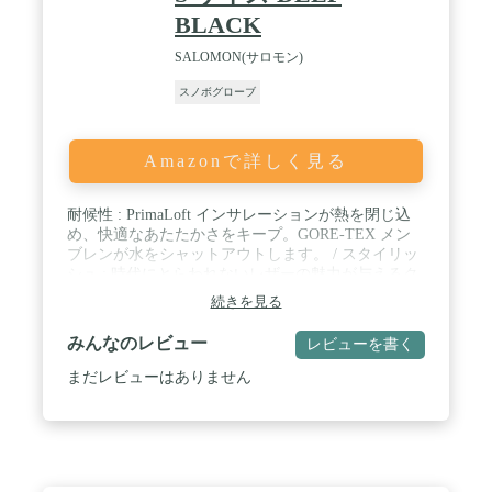
BLACK
SALOMON(サロモン)
スノボグローブ
Amazonで詳しく見る
耐候性 : PrimaLoft インサレーションが熱を閉じ込
め、快適なあたたかさをキープ。GORE-TEX メン
ブレンが水をシャットアウトします。 / スタイリッ
シュ : 時代にとらわれないレザーの魅力が与えるク
ラシックなタッチ。 / 抜群の使いやすさ : シンプル
続きを見る
なデザインに徹した快適なミトン。手をあたたかく
包み、保護性能にも優れています。 / PrimaLoft :
みんなのレビュー
レビューを書く
PrimaLoft は軽くて通気性に優れ、過酷な環境でも
手をドライな状態に保ち、温かさと快適さをキープ
まだレビューはありません
します。 / ※商品の一部の仕様、デザイン、原産国
は予告なく変更する場合があります。