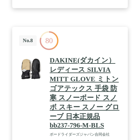
非常に柔らかく、保温性、通気性のある性質を持ち
だけでなく、耐湿性のある特徴もあって、優しく肌
触りになる良い生地です。ウールよりも軽くかつ暖
かいので、極端に寒い気象条件での使用やスポーツ
ウェアとして適しており、 1990年代から人気のある
素材です。 / 【外層撥水加工＆内蔵防水TPU】外層
ポリエステルでを撥水加工して、雨や雪などの浸入
80
を防ぐ、速乾性も備えます。内蔵防水TPUは抗水圧
No.8
10000mmほど、通気性もMVP3000があります。二重
防水構造で、通気性がよく、湿気を防ぎ、どんな気
候条件でも、手を暖かく快適に保ちます。 / 【滑り
DAKINE(ダカイン）
止めPU＆人体工学設計】人間工学に基づき、研究・
設計された立体カーブ。最も力を抜いた自然な状態
レディース SILVIA
の指に合わせ、湾曲した形状に設計。グリップする
MITT GLOVE ミトン
際の握力の消耗を軽減しています。掌のところで滑
り止めPUで採用して、しっかり握れて滑りにくく、
ゴアテックス 手袋 防
作業やバイク場合でもおススメです。 / 【意匠デザ
イン＆180日保証】手首で調整ナイロンテープを固
寒 スノーボード スノ
定する事で、運動時の激しい動きにも対応できま
ボ スキー スノー グロ
す。裾部分のドローコレットでサイズを調整可能な
ので、しっかりとウエアにフィットさせて雪の侵入
ーブ 日本正規品
も防ぐ！グローブをひとまとめにして纷失を防止す
bb237-796-M-BLS
る連接バックルが付きます。
ボードライダーズジャパン合同会社