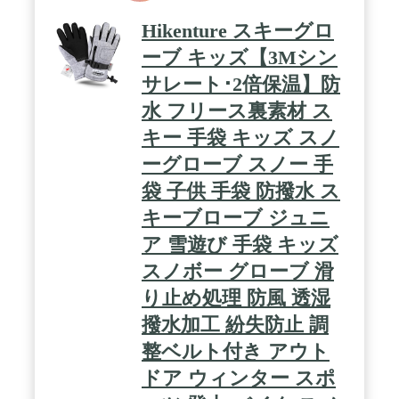
可能。保温性と清潔さをキープ！ / 【注意】グロー
ブの販売になります。ウェア等は付属致しませんの
Hikenture スキーグロ
で、予めご了承ください。又、生地の裁断位置によ
り、柄の見え方やイメージが写真見本と異なりま
ーブ キッズ【3Mシン
す。
サレート･2倍保温】防
水 フリース裏素材 ス
キー 手袋 キッズ スノ
ーグローブ スノー 手
袋 子供 手袋 防撥水 ス
キーブローブ ジュニ
ア 雪遊び 手袋 キッズ
スノボー グローブ 滑
り止め処理 防風 透湿
撥水加工 紛失防止 調
整ベルト付き アウト
ドア ウィンター スポ