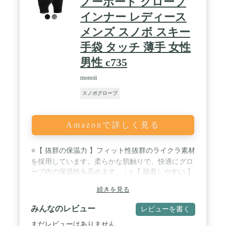
ノーボード グローブ
インナー レディース
メンズ スノボ スキー
手袋 タッチ 薄手 女性
男性 c735
monoii
スノボグローブ
Amazonで詳しく見る
⭐【 抜群の保温力 】フィット性抜群のライクラ素材
を採用しています。柔らかな肌触りで、快適にグロ
ーブ内の保温性を高めます。 / ⭐【 脱着しやすい 】
すぐれた伸縮性で滑り止めがついていないので、着
続きを見る
脱もスムーズです。 / ⭐【 高い操作性】立体裁断で
指先も動かしやすく、指先のタッチパネル可能な設
みんなのレビュー
レビューを書く
計で、スマートフォンも簡単に操作する事が出来ま
す。 / ⭐【 お手入れ簡単 】薄手で洗濯も可能なの
まだレビューはありません