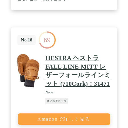
で、グローブ内を清潔に保つことができます。洗濯
機で洗えてお手入れも楽々です。 / ⭐【 様々なシー
ンで使える 】スノーボードのインナーだけでなく、
通勤、通学など普段の生活でも使えて便利なアイテ
ムです。
69
No.18
HESTRA ヘストラ
FALL LINE MITT レ
ザーフォールラインミ
ット (710Cork)：31471
None
スノボグローブ
Amazonで詳しく見る