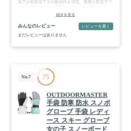
加工が低気温下での耐候性を実現。適度な気温下で
は収納可能です。 / 汎用性: 人差し指と親指にタッ
チスクリーン対応ファブリックを採用。パームには
続きを見る
寒い日のアクティビティに対応する耐久素材を使用
しています。 / AdvancedSkin Warm: AdvancedSkin
みんなのレビュー
レビューを書く
Warm テクノロジーは、肌表面の温度・湿度を最適
な状態にコントロール。体温を逃さず、快適な温も
まだレビューはありません
りと肌触りをキープします。 / 収納可能なフィンガ
ーカバー: 手の甲部分に収納できる軽量のカバー
で、風や寒気から指を守ります。
75
No.7
OUTDOORMASTER
手袋 防寒 防水 スノボ
グローブ 手袋 レディ
ース スキー グローブ
女の子 スノーボード