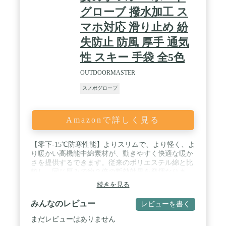
グローブ 撥水加工 ス
マホ対応 滑り止め 紛
失防止 防風 厚手 通気
性 スキー 手袋 全5色
OUTDOORMASTER
スノボグローブ
Amazonで詳しく見る
【零下-15℃防寒性能】よりスリムで、より軽く、よ
り暖かい高機能中綿素材が、動きやすく快適な暖か
さを提供するできます。従来のポリエステル綿と比
較し、同じ厚みで約２倍の断熱効果を発揮なりま
す。同じ断熱効果で比較すると、ポリエステル綿よ
続きを見る
り25％軽くなります。吸水性が１％以下なので、水
気や湿気の多い所でも、断熱性がそこなわれること
みんなのレビュー
レビューを書く
がなく濡れてもすぐ乾きます。 / 【高性能保温ポリ
エステルフリース】内側のポリエステルフリースは
まだレビューはありません