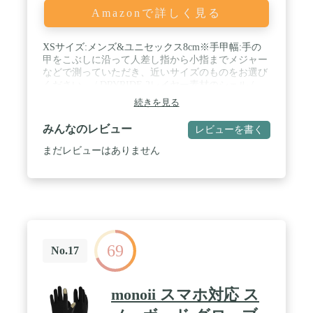
Amazonで詳しく見る
XSサイズ:メンズ&ユニセックス8cm※手甲幅:手の
甲をこぶしに沿って人差し指から小指までメジャー
などで測っていただき、近いサイズのものをお選び
ください。 / DRYRIDE 2レイヤー素材のシェル /
Thermacoreインサレーション / 防水/透湿DRYRIDE
続きを見る
グローブメンブレーン / 起毛マイクロファイバーラ
イナーの手のひらとシェルパフリースライナーの手
みんなのレビュー
レビューを書く
の甲 / 人間工学的に左右それぞれデザインされたフ
ィット
まだレビューはありません
69
No.17
monoii スマホ対応 ス