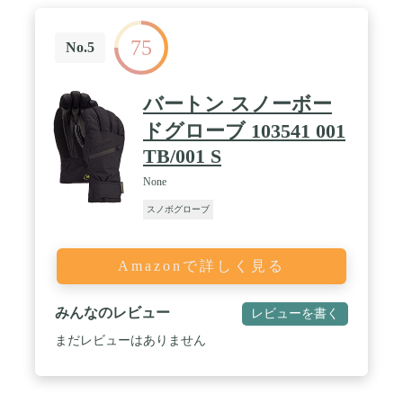
⛄【手首から雪が入りにくい】手首のところが調節
できるアジャスターが付いている雪や風が入ってき
にくくなるので、 キッズスノー手袋中の温度が維持
75
No.5
できます。スキー場或いは雪遊びのハーフタイムに
紛失しないように、両手につながる紐もありますの
で、ご安心ください。 / 🤲【着脱が簡単＆滑り止め
バートン スノーボー
処理】Hikentureキッズスキー手袋は人間工学に基づ
いた、3D立体断裁・縫製技術で筒状の曲がった指先
ドグローブ 103541 001
によってシワやヨレが生じにくく、子供もラクに手
TB/001 S
袋を着脱できます。手のひらは全部に柔軟な滑り止
め処理なので、使用しているとき、確かなグリップ
None
力をもたらして、もっと便利と安全です。 / 🎿【手
の甲にポケット設計】小さいポケットにミニカイ
スノボグローブ
ロ、チッケト、などの小物が入られます、すごく便
利な子供スキーグローブです。キッズ、ジュニアと
も適用、雪遊び､ハイキング､スノボ、スキー、バイ
Amazonで詳しく見る
クなどのウィンタースポーツはもちろん、冬日常の
お出かけ､通学なども防寒手袋としてもオススメで
す。
みんなのレビュー
レビューを書く
まだレビューはありません