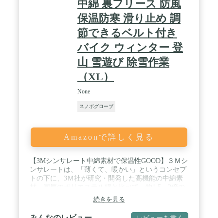
中綿 裏フリース 防風
保温防寒 滑り止め 調
節できるベルト付き
バイク ウィンター 登
山 雪遊び 除雪作業
（XL）
None
スノボグローブ
Amazonで詳しく見る
【3Mシンサレート中綿素材で保温性GOOD】３Ｍシ
ンサレートは、「薄くて、暖かい」というコンセプ
トの下に、3Ｍ社が研究・開発した高機能の中綿素
材。同厚のポリエステル綿と比べて、約1.5～2倍の
保温力を持つ、保温、断熱効果は極めて高い。高材
続きを見る
質の防寒・防風スノボーグローブですので、スノー
ボード・スキー・ウィンタースポーツだけでなく、
みんなのレビュー
レビューを書く