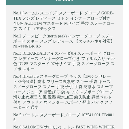
[ネームレスエイジ] スノーボード グローブ GORE-
TEX メンズ レディース ミトン インナーグローブ付き
全8色 AGE-31M マスタード Mサイズ 手袋 スノーグロー
ブ スノボ ゴアテックス
ノースピーク(north peak) インナーグローブ スノー
ボード スキー メンズ レディース 【タッチパネル対応】
NP-4446 BK XS
ICEPARDAL(アイスパーダル) スノーボード グロー
ブ レディース インナーグローブ付き フィルム入り 全20
色 IG-85 マスタード 07号サイズ 手袋 スノーグローブ ス
ノボ スキー
Hikenture スキーグローブ キッズ【3Mシンサレー
ト･2倍保温】防水 フリース裏素材 スキー 手袋 キッズ
スノーグローブ スノー 手袋 子供 手袋 防撥水 スキーブ
ローブ ジュニア 雪遊び 手袋 キッズ スノボー グローブ
滑り止め処理 防風 透湿 撥水加工 紛失防止 調整ベルト
付き アウトドア ウィンター スポーツ 登山 バイク スノ
ーボード 通学
バートン スノーボードグローブ 103541 001 TB/001
S
SALOMON(サロモン) ミトン FAST WING WINTER