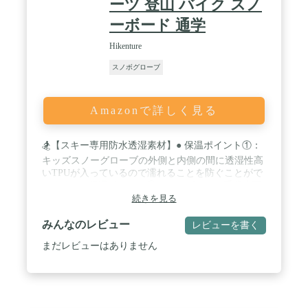
ーツ 登山 バイク スノ
ーボード 通学
Hikenture
スノボグローブ
Amazonで詳しく見る
🏂【スキー専用防水透湿素材】● 保温ポイント①：
キッズスノーグローブの外側と内側の間に透湿性高
いTPUが入っているので濡れることを防ぐことがで
きます。● 保温ポイント②：キッズスキー手袋表面
に防水素材、しっかりした撥水加工がされで遊んで
続きを見る
いる間に湿ってきて子供の手がしもやけになったこ
とは絶対ない！ / 🌞【3M綿＆フリース素材で保温性
みんなのレビュー
レビューを書く
一層高め】● 保温ポイント③：断熱性に優れた3M
まだレビューはありません
Thinsulate（シンサレート）高機能中綿素材を採用
し、普通のポリエステル綿より、1.5～2倍の保温性
を持ちます。● 保温ポイント④：キッズスキーグロ
ーブの裏地には暖かいフリース素材を採用し、肌触
りいいのほか防風性と保温性をもっと高めます。 /