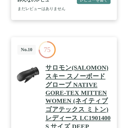
登山・お釣り・雪かき・軽作業など様々なシーンで
ご利用いただけます。 / 【2層防水構造・10000mm
まだレビューはありません
強い耐水圧仕様】当スキーグローブは高撥水表布＆
TPU防水フィルム2重防水加工が施されています、
水が浸透できません。風や雪の侵入をしっかり防ぎ
ます。 / 【人間工学に基づいた指を動かしやすいシ
ェイプ】自由自在に手が動かせるので、ボードなど
も持ちやすいフィットタイプ。また、手のひらには
高級なPU素材滑り止めを加工された、ウィンタース
75
ポーツを楽しめながら、安全性はより一層アップ。
No.10
調節可能なリストストラップが付いているので、
雪・風の侵入を防いで手首までカバーしてくれま
す。 / 【高感度タッチパネル対応】指·人差し指は特
サロモン(SALOMON)
殊導電素材を採用で手袋を着けたままスムーズな画
面操作が可能。 / 【 安心な90日品質保証 】弊社か
スキー スノーボード
らご購入された防寒手袋には、90日間の保証期間が
グローブ NATIVE
付いております。もし商品に何か問題があった場合
はお手数おかけ致しますが、当店にご連絡くださ
GORE-TEX MITTEN
い。できるだけ早く対応させていただきます。
WOMEN (ネイティブ
ゴアテックス ミトン)
レディース LC1901400
S サイズ DEEP