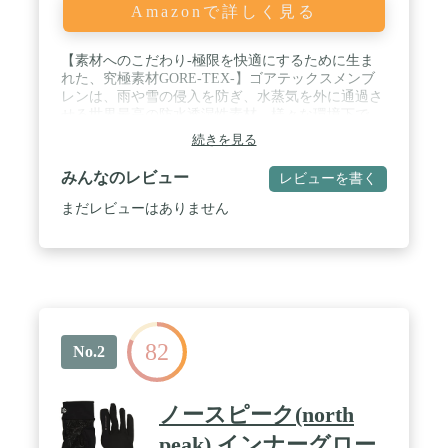
Amazonで詳しく見る
【素材へのこだわり-極限を快適にするために生ま
れた、究極素材GORE-TEX-】ゴアテックスメンブ
レンは、雨や雪の侵入を防ぎ、水蒸気を外に通過さ
せる世界最高の防水透湿性素材。様々な環境下で
も、GORE-TEXプロダクトは身体をドライに保ちま
続きを見る
す。 / 【ミトングローブ】ファッション性と保温性
を兼ね備えたミトングローブ / 【使いやすさを追求
みんなのレビュー
レビューを書く
した機能性】フィットタイプ/中綿多め、アジャスト
パーツ、ジョイントパーツ、PVCレザー滑り止め、
まだレビューはありません
GORE-TEX仕様、ネオプレン素材、リーシュコー
ド、マイクロフリースライナー、インナー構造 /
【脱着可能なインナーグローブ】5指インナーで汗
をかいても快適DRY！インナーのみでの使用も可
能！薄手ながらも保温性が高く、取り外して干した
り洗濯も可能。保温性と清潔さをキープ！ / 【注
意】グローブの販売になります。ウェア等は付属致
82
しませんので、予めご了承ください。又、生地の裁
No.2
断位置により、柄の見え方やイメージが写真見本と
異なります。
ノースピーク(north
peak) インナーグロー