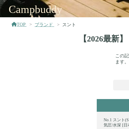
Campbuddy
TOP
ブランド
スント
【2026最
この記
ます。
スント(S
気圧/水深 [日