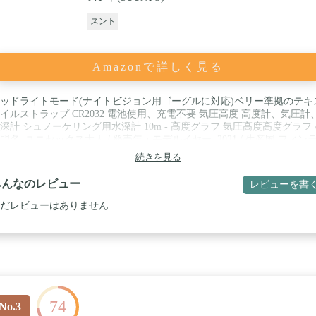
スント
Amazonで詳しく見る
ッドライトモード(ナイトビジョン用ゴーグルに対応)ベリー準拠のテキ
イルストラップ CR2032 電池使用、充電不要 気圧高度 高度計、気圧計
深計 シュノーケリング用水深計 10m - 高度グラフ 気圧高度高度グラフ 
門名: ユニセックス大人 / 発売年・モデルイヤー: 2021 / 生産国:フィン
ド
続きを見る
みんなのレビュー
レビューを書
だレビューはありません
74
No.3