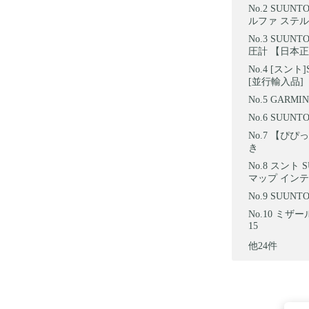
SUUNTO
ルファ ステルス(SU
SUUNT
圧計 【日本正規
[スント]
[並行輸入品]
GARMIN
SUUNTO
【ぴぴっ
き
スント S
マップ インテ
SUUNTO
ミザール
15
他24件