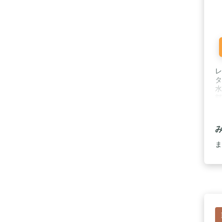
レ
タ
水
部
ン
ま