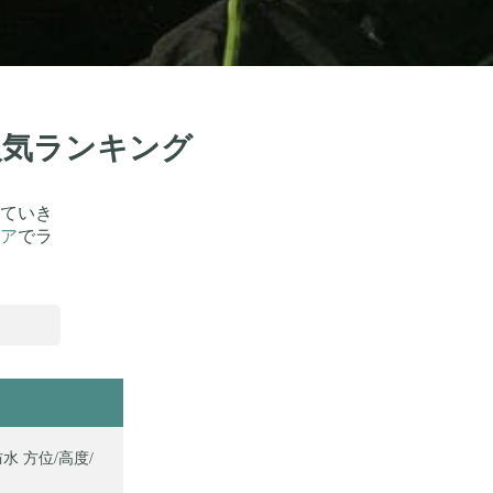
人気ランキング
ていき
ア
でラ
防水 方位/高度/