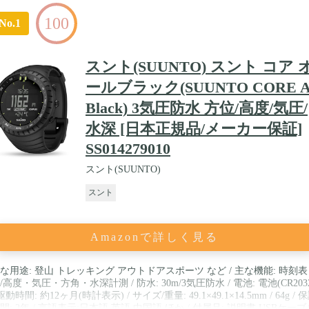
100
No.1
スント(SUUNTO) スント コア 
ールブラック(SUUNTO CORE Al
Black) 3気圧防水 方位/高度/気圧/
水深 [日本正規品/メーカー保証]
SS014279010
スント(SUUNTO)
スント
Amazonで詳しく見る
な用途: 登山 トレッキング アウトドアスポーツ など / 主な機能: 時刻表
/高度・気圧・方角・水深計測 / 防水: 30m/3気圧防水 / 電池: 電池(CR203
 駆動時間: 約12ヶ月(時計表示) / サイズ/重量: 49.1×49.1×14.5mm / 64g / 
間: 2年 / 言語表示:日本語 英語 中国語 ほか / 付属品: 説明書 USBケーブ