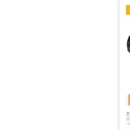
主
示
/
期