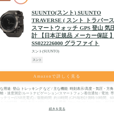
SUUNTO(スント) SUUNTO
TRAVERSE ( スント トラバース 
スマートウォッチ GPS 登山 気
計 【日本正規品 メーカー保証 
SS022226000 グラファイト
スント(SUUNTO)
スント
Amazonで詳しく見る
な用途: 登山 トレッキング など / 主な機能: 時刻表示/高度・気圧・方
離・速度測定/ルートナビゲーション/スマートフォン着信通知 / 電池: 
ッテリー(USB充電式) / 駆動時間: 約10時間 (GPS毎秒計測時/10時間、6
き/100時間、時計表示/14日) / サイズ/重量: 50m×50×16.5mm /80g / 保証
: 2年 / 言語表示:日本語 英語 中国語 ほか / 付属品: 保証書 説明書 USB
続きを見る
ル