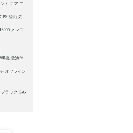
) スント コア ア
GPS 登山 気
13000 メンズ
]
説明書/電池付
ォッチ オフライン
ブラック GA-