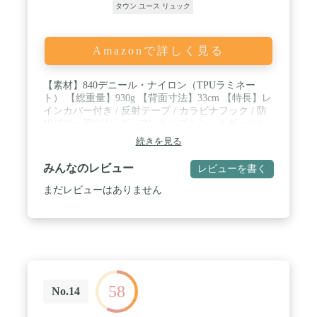
タウン ユース リュック
Amazonで詳しく見る
【素材】840デニール・ナイロン（TPUラミネー
ト） 【総重量】930g 【背面寸法】33cm 【特長】レ
インカバー付き / 反射テープ / カラビナフック / 防
犯ブザー用Dリング / フレキシブルショルダーベル
ト / 背面ポケット（14インチまでのノートパソコ
続きを見る
ン・タブレットに対応、厚みにより適合内でも入ら
ない場合があります）
みんなのレビュー
レビューを書く
まだレビューはありません
58
No.14