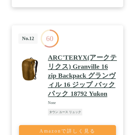
す。 / 軽量で折りたたみ可能：携帯に便利。 40リッ
トルのハイキングバックパックは、重量わずか0.7ポ
ンドで、リラックスして旅行ができます。 ファスナ
ー付きのポケットに簡単に詰めることができるた
め、収納に場所を取らず、コンパクトに携帯できま
す。 広げた状態でのサイズ： 19.3×12.5×6.3イン
60
チ。 折り畳んだ状態でのサイズ： 6.6×8.2×1.9イン
No.12
チ。 ほとんどの航空会社のサイズ要件に合致し、3
～4日間の旅行に十分な容量があります。 / 耐水
性・耐久性：ハイキングバックパックは高品質のリ
ARC'TERYX(アークテ
ップストップナイロン生地製で、水や摩耗に強く、
破れにくく、通気性があり快適です。バックパック
リクス) Granville 16
に水や埃が入るのを防ぐことができます。大雨から
zip Backpack グランヴ
貴重品を守り、すべてをドライに保ちます。 耐久性
に優れた2方向の耐摩耗性SBS金属製ファスナーでし
ィル 16 ジップ バック
っかりと閉じることができます。 / 濡れたアイテム
を入れるためのウェットポケット：メインのコンパ
パック 18792 Yukon
ートメントに濡れたアイテムを入れられる防水ウェ
ットポケットが1つあります。バックパックの背面
None
に付いたファスナーで内側のウェットポケットにつ
タウン ユース リュック
ながっており、濡れた水着や運動後の汗だくの服、
タオル、その他の身の回りのアイテムを分けて入れ
ることができます。 / 大容量&複数のコンパートメ
ント：大容量のファスナー付きメインコンパートメ
Amazonで詳しく見る