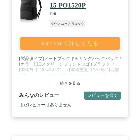
15 PO1520P
Dell
タウン ユース リュック
Amazonで詳しく見る
[製品タイプ]ノートブックキャリングバックパック /
[カラー]HDスクリーンプリントロゴ (ブラック) /
[本体外寸]16×43.4×31 cm [本体重量]0.780 kg / [収容
可能ノートパソコン寸法]380×260×25mm以下 ※収
容されるパソコンの外寸を予めご確認下さい。 / [特
続きを見る
徴]ジッパー付き, 防水, 耐衝撃, フォームパッド入
り, メッシュポケット, EVAパディング
みんなのレビュー
レビューを書く
まだレビューはありません