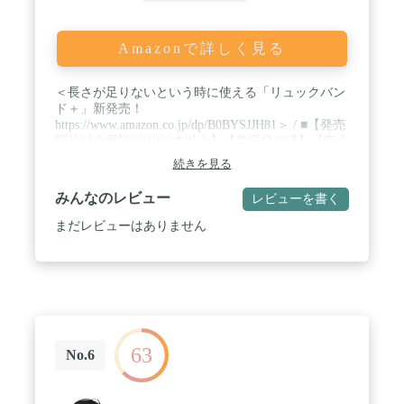
Amazonで詳しく見る
＜長さが足りないという時に使える「リュックバン
ド＋」新発売！
https://www.amazon.co.jp/dp/B0BYSJJH81＞ / ■【発売
開始以来累計600,000本以上】【意匠登録済】【安心
の日本製】リュックの肩ベルトがずり落ちるのを防
続きを見る
ぐバンドです。反射付きや国旗柄もあります！ / ■
既にお持ちの色んなリュックの肩ベルトに取り付け
みんなのレビュー
レビューを書く
るだけの簡単装着！ / ■リュックや体の動きに合わ
せて、ゴムが伸縮する為、いつでも体にフィット！
まだレビューはありません
/ ■ワンタッチで取り外し可能なバックル付きで、着
脱も楽ちん♪★余ったテープをまとめるバンド「G-
LOCKS（ジーロックス）」と合わせてお買い求めく
ださい！
63
No.6