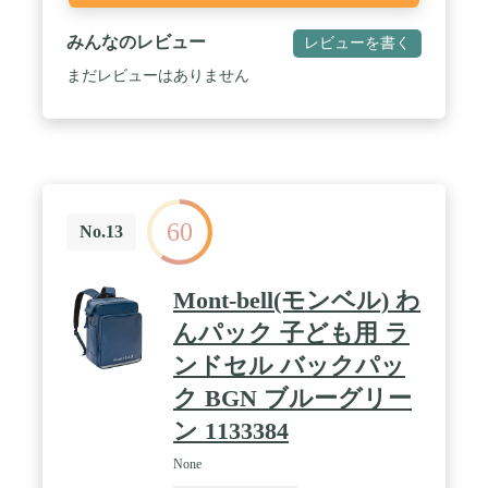
ント、2つ目のファスナー付きコンパートメント(1
つ)、前部のファスナー付きポケット(2つ)、ウェッ
トポケット(1つ)、内部ポケット(3つ)、メッシュサ
みんなのレビュー
レビューを書く
イドポケット(2つ)。 40リットルの超軽量な折りた
まだレビューはありません
たみ式バックパックは、アウトドア、キャンプ、ハ
イキング、釣りに使える十分な容量があります。 ほ
とんどの航空会社のサイズ要件に合致し、3～4日間
の旅行に十分な容量があります。 / 様々な場面に：
このバックパックは、ハイキングバックパック、デ
イパック、スリングバッグ、旅行用バッグ、仕事用
バッグとして使用でき、女性、男性、若者、女の
子、お子様のアウトドアハイキング、オフィス、学
60
No.13
校、ビジネス、デイパックに適しています。
TOMULEのバックパックでキャンプに出かけてきれ
いな空気を吸い、気分をリフレッシュしましょう。
Mont-bell(モンベル) わ
んパック 子ども用 ラ
ンドセル バックパッ
ク BGN ブルーグリー
ン 1133384
None