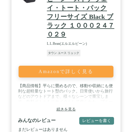
イ・トート・パック
フリーサイズ Black ブ
ラック １０００２４７
０２９
L.L.Bean(エルエルビーン)
タウン ユース リュック
Amazonで詳しく見る
【商品情報】平らに畳めるので、移動や収納にも便
利な超軽量なトート型のパック。日常使いから旅行
などのアウトドアまで、様々なシーンで重宝しま
す。飲料ボトルをリサイクルして作られた、ブルー
サイン®認証の環境にも優しいポリエステル素材を
続きを見る
使用しています。 / 【サイズ＆フィット】容量：約
24リットルサイズ：約高さ37 x 幅27 x 奥行き
みんなのレビュー
レビューを書く
15cm、重さ：約454g / 【素材＆ケア方法】手洗い
後、平干し又は自然乾燥。 / 【仕様】表地はブルー
まだレビューはありません