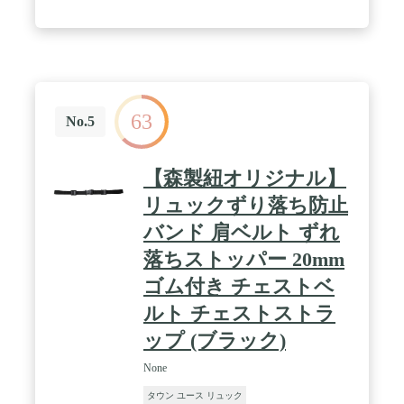
サイン®認証の75デニールの再生ポリエステル100%
製。リップストップ裏地は丈夫な210デニールのナ
イロン製。 / 【追加情報】日常使いに便利なトート
型のデザインショルダー・ストラップは、不使用時
はボトム部分を取り外してバックパネルの内側に収
納が可。能パッド入りスリーブが中身を保護し、快
適な背負い心地も実現正面にジッパー・ポケット付
63
き。両サイドにメッシュ素材のウォーターボトル用
No.5
ポケット付き。内側のジッパー・ポケットの中にキ
ー・クリップ付きハンドルはウェビング素材のタブ
とスナップ・ボタンで留められるデザイン。
【森製紐オリジナル】
リュックずり落ち防止
バンド 肩ベルト ずれ
落ちストッパー 20mm
ゴム付き チェストベ
ルト チェストストラ
ップ (ブラック)
None
タウン ユース リュック