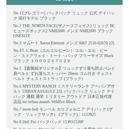
[グレゴリー] バックパック リュック 公式 デイパッ
ク 現行モデル ブラック
THE NORTH FACE(ザノースフェイス) リュック BC
ヒューズボックス2 NM82000 メンズ NM82000 ブラック
ONESIZE
マムート Xeron Element メンズ 0067 2510-02670 22L
L.L.Bean（エルエルビーン） エル・エル・ビー
ン・ストアウェイ・トート・パック フリーサイズ Black
ブラック １０００２４７０２９
【森製紐オリジナル】リュックずり落ち防止バンド
肩ベルト ずれ落ちストッパー 20mm ゴム付き チェスト
ベルト チェストストラップ (ブラック)
MYSTERY RANCH ミステリーランチ アーバンアサ
ルト URBAN ASSAULT 21L バックパック リュック デイ
パック 通勤 通学 ミリタリー アウトドア 日本正規代理
店品 mr-urban-assault-Wildfire-Black
mont-bell モンベル カリフォルニア デイパック (ザ
ック・リュックサック） (ブラック)：1123925
Dell Pro バックパック 15 PO1520P