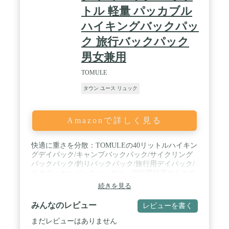
トル 軽量 パッカブル
ハイキングバックパッ
ク 旅行バックパック
男女兼用
TOMULE
タウン ユース リュック
Amazonで詳しく見る
快適に重さを分散：TOMULEの40リットルハイキン
グデイパック/キャンプバックパック/サイクリング
バックパック/釣りバックパック/旅行用デイパック/
タクティカルバックパックは、旅行愛好家のための
特別な設計になっています。 通気性のある調節可能
続きを見る
なメッシュショルダーストラップとたっぷりとした
スポンジのパッドが肩への負担を和らげ、ぴったり
みんなのレビュー
レビューを書く
のフィット感で一日中快適です。 ホイッスルになる
バックルが付いたチェストクリップは、パックの重
まだレビューはありません
さを分散し、バックを中心に維持して安定させま