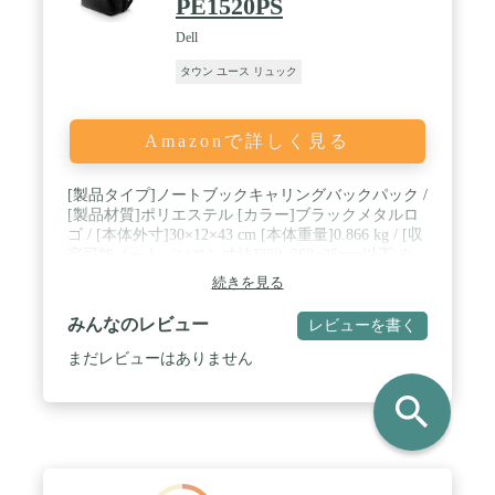
PE1520PS
Dell
タウン ユース リュック
Amazonで詳しく見る
[製品タイプ]ノートブックキャリングバックパック /
[製品材質]ポリエステル [カラー]ブラックメタルロ
ゴ / [本体外寸]30×12×43 cm [本体重量]0.866 kg / [収
容可能ノートパソコン寸法]380×260×25mm以下 ※
収容されるパソコンの外寸を予めご確認下さい。 /
続きを見る
[特徴]耐候性, 耐衝撃, パッドハンドル, 荷物用パス
スルー, フォームパッド入り
みんなのレビュー
レビューを書く
まだレビューはありません
search