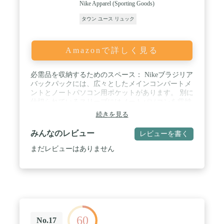
Nike Apparel (Sporting Goods)
タウン ユース リュック
Amazonで詳しく見る
必需品を収納するためのスペース： Nikeブラジリア
バックパックには、広々としたメインコンパートメ
ントとノートパソコン用ポケットがあります。 別に
仕切られているスリーブにはノートパソコンを収納
できます。 / 収納に便利： 本バックパックの外側に
続きを見る
は小物用ポケットがあり、楽に物を出し入れ/収納で
きます。 サイドポケットがあり、水筒やエネルギー
みんなのレビュー
レビューを書く
バーを簡単に掴み取ることができます。 / フィット
感のカスタマイズ可能： パッド入りの背面部でショ
まだレビューはありません
ルダーストラップを調節できるため、ぴったりとし
た快適なフィット感にすることができます。 / NIKE
バックパック： スポットクリーン。生地： ポリエ
ステル100%。寸法： 縦20インチ ｘ 横13インチ ｘ
マチ7インチ。
60
No.17