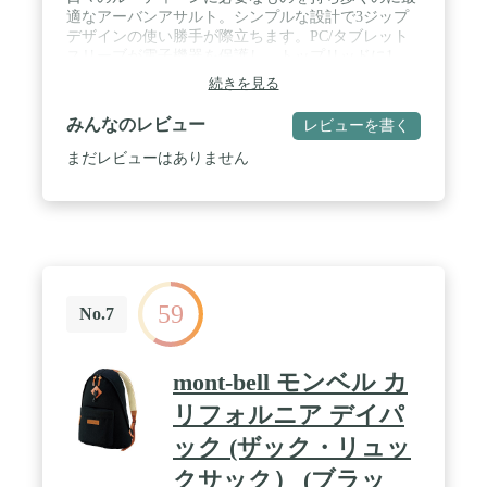
適なアーバンアサルト。シンプルな設計で3ジップ
デザインの使い勝手が際立ちます。PC/タブレット
スリーブが電子機器を保護し、トップリッドに1
つ、パック内部に2つのジッパー付きポケットが小
続きを見る
物の整理に役立ちます。 / 容量 21L / 重量 約1.3kg /
素材 500DCORDURAfabricandYKKzippers
みんなのレビュー
レビューを書く
まだレビューはありません
59
No.7
mont-bell モンベル カ
リフォルニア デイパ
ック (ザック・リュッ
クサック） (ブラッ