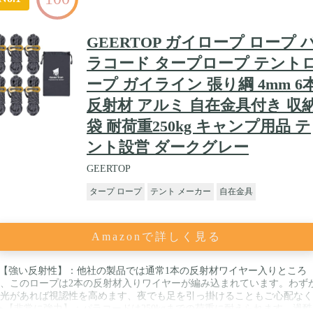
GEERTOP ガイロープ ロープ 
ラコード タープロープ テント
ープ ガイライン 張り綱 4mm 6
反射材 アルミ 自在金具付き 収
袋 耐荷重250kg キャンプ用品 テ
ント設営 ダークグレー
GEERTOP
タープ ロープ
テント メーカー
自在金具
Amazonで詳しく見る
【強い反射性】：他社の製品では通常1本の反射材ワイヤー入りところ
、このロープは2本の反射材入りワイヤーが編み込まれています。わず
光があれば視認性を高めます、夜でも足を引っ掛けることもご心配なく
 ➤【非常に強力】：パラコードは250kgまでの荷重に耐えられます。過