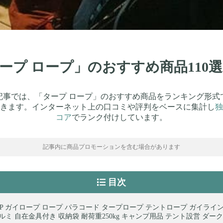
タープ ロープ」のおすすめ商品11
記事では、「タープ ロープ」のおすすめ商品をランキング形式
きます。インターネット上の口コミや評判をベースに集計し
独
コア
でランク付けしています。
記事内に商品プロモーションを含む場合があります
目次
TOP ガイロープ ロープ パラコード タープロープ テントロープ ガイライン
アルミ 自在金具付き 収納袋 耐荷重250kg キャンプ用品 テント設営 ダー