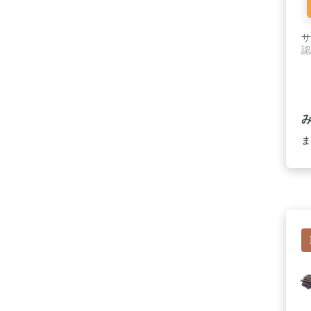
サ
認
ま