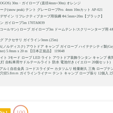
OGOS) 30m・ガイロープ (直径4mm×30m) オレンジ
(snow peak) テント グレーロープPro. 4mm 10mカット AP-021
デザイン リフレクティブタープ用張綱 Φ4.5mm×20m【ブラック】
 ガイロープ5m 170TA0039
an(コールマン) ロープ ガイロープ3m ドームテント/スクリーンタープ用 4
 アクセサリ ガイライン3mm (25m)
SK(ノルディスク) アウトドア キャンプ ガイロープ ハイテナシティ製(Guy-Ro
yester) 5.0mm x 20 m 【日本正規品】 119048
イト 3モード ロープ LED ライト アウトドア装飾ランタン キャンプ 夜
点灯 自転車用サドルテールライト 防水 電池付き (イエロー 20個セット)
xis アルミ自在金具 コードスライダー カタツムリ 軽量耐久 三角 ロープテ
穴径5.8ｍｍ ガイラインライナー テント キャンプ ロープ張り 12個入 2穴
100
No.1