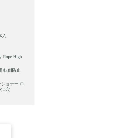
本入
pe High
間 転倒防止
ンショナー ロ
 3穴