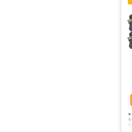
➤
を
な
/