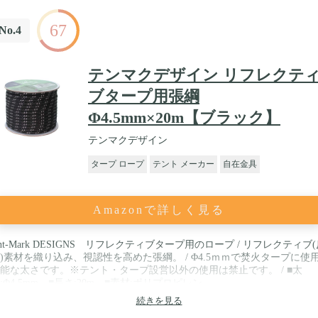
67
No.4
テンマクデザイン リフレクテ
ブタープ用張綱
Φ4.5mm×20m【ブラック】
テンマクデザイン
タープ ロープ
テント メーカー
自在金具
Amazonで詳しく見る
ent-Mark DESIGNS リフレクティブタープ用のロープ / リフレクティブ
)素材を織り込み、視認性を高めた張綱。 / Φ4.5ｍｍで焚火タープに使
能な太さです。※テント・タープ設営以外の使用は禁止です。 / ■太
:Φ4.5mm ■長さ:20m ■素材:ポリプロピレン
続きを見る