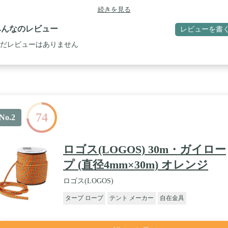
象条件でも容易く型くずれすることはありません。 / ➤【長さを自由に
続きを見る
可能】：アルミニウム製テンショナーは、各ガイラインの簡単で強固な
を可能にします。 / ➤【頑丈で軽量】：各ガイラインは4mの長さで、
みんなのレビュー
レビューを書
0.4cm、重さはわずか37gです。 / ➤【持ちやすい】：6本のガイドワイ
は、付属のキャリーポーチにぴったり収まります。
だレビューはありません
74
No.2
ロゴス(LOGOS) 30m・ガイロー
プ (直径4mm×30m) オレンジ
ロゴス(LOGOS)
タープ ロープ
テント メーカー
自在金具