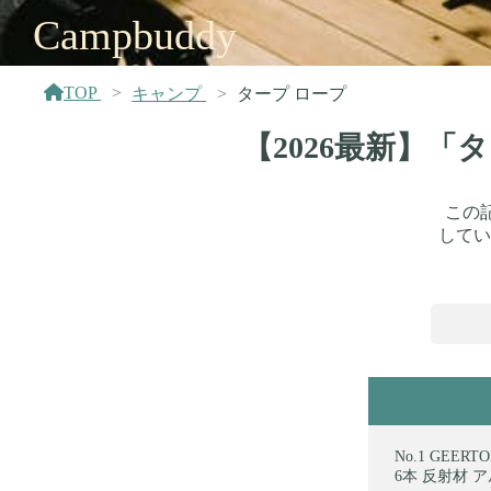
Campbuddy
TOP
キャンプ
タープ ロープ
【2026最新】「
この
してい
GEER
6本 反射材 