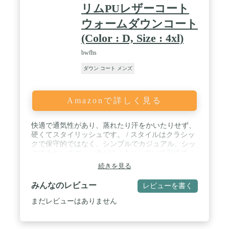
リムPUレザーコート
ウォームダウンコート
(Color : D, Size : 4xl)
bwfhs
ダウン コート メンズ
Amazonで詳しく見る
快適で通気性があり、蒸れたり汗をかいたりせず、
硬くてスタイリッシュです。 / スタイルはクラシッ
クで保守的ではなく、シンプルでカジュアル、シッ
クできれいです。 / 線がはっきりしていて正確で、
上半身の効果が良いです。 / カジュアルでカジュア
続きを見る
ル、気質も抜群。 / 変形しにくく、生地の技術が大
幅に向上し、ピリングもしにくいです。
みんなのレビュー
レビューを書く
まだレビューはありません