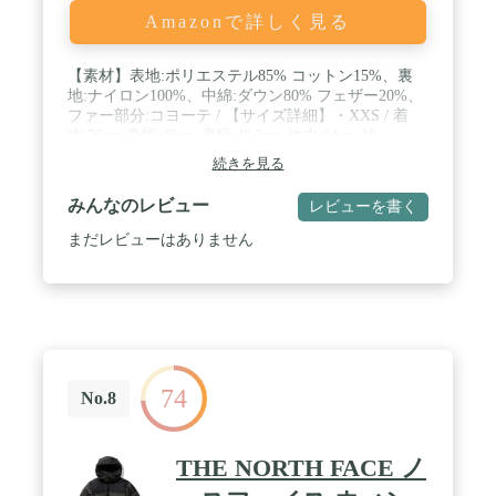
Amazonで詳しく見る
【素材】表地:ポリエステル85% コットン15%、裏
地:ナイロン100%、中綿:ダウン80% フェザー20%、
ファー部分:コヨーテ / 【サイズ詳細】・XXS / 着
丈:76cm 身幅:48cm 肩幅:40.5cm 袖丈:64cm 袖
口:15cm ・XS / 着丈:77cm 身幅:52cm 肩幅:44cm 袖
続きを見る
丈:64cm 袖口:15cm ・S / 着丈:81cm 身幅:53cm 肩
幅:45cm 袖丈:66cm 袖口:15cm ・M / 着丈:84cm 身
みんなのレビュー
レビューを書く
幅:56cm 肩幅:46cm 袖丈:68cm 袖口:15cm ・L / 着
丈:86cm 身幅:58cm 肩幅:47cm 袖丈:70cm 袖口:15cm
まだレビューはありません
・XL / 着丈:88cm 身幅:59cm 肩幅:48cm 袖丈:71cm 袖
口:15cm 【モデル情報】 身長174cm 体重55kg 着用
サイズS ・Ｂ86cm Ｗ75cm Ｈ87cm / ●革製品や天然
素材を使用しているものは、若干の色ムラ、シワ、
生産工程で生じるキズなどがある場合がございま
す。 / ●麻・リネンなどは、素材の特性上商品にネ
ップやフシがありますが、天然繊維ならではの特徴
74
になります。
No.8
THE NORTH FACE ノ