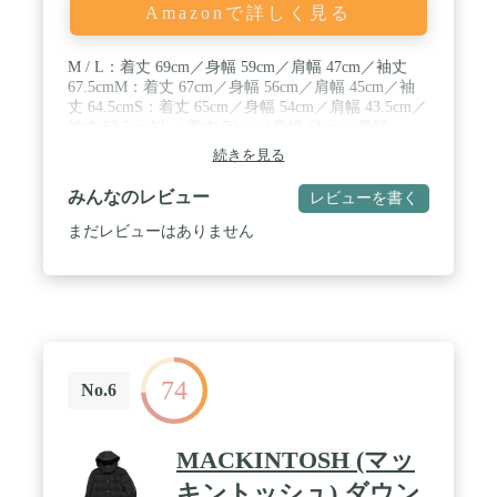
Amazonで詳しく見る
M / L：着丈 69cm／身幅 59cm／肩幅 47cm／袖丈
67.5cmM：着丈 67cm／身幅 56cm／肩幅 45cm／袖
丈 64.5cmS：着丈 65cm／身幅 54cm／肩幅 43.5cm／
袖丈 62.5cmXL：着丈 70cm／身幅 61cm／肩幅
48.5cm／袖丈 68.5cm / 『西川ダウンの定番モデルか
続きを見る
ら上品なレザーダウンが登場』西川ダウン(R)の代
表モデルG2をレザーダウンにアレンジした特別な1
みんなのレビュー
レビューを書く
着。 最大限まで軽量化に配慮し、 しっとりと柔ら
かさが特徴のラムレザーを採用。 裾、袖口のゴムシ
まだレビューはありません
ャーリングで風の侵入を防ぎダウンとして防寒性の
機能を確保。 上品なルックスながらも、本格的な機
能性を兼ね備えた今シーズン注目のアイテム。 /
―DETAIL― ・西川ダウン(R)の代表モデルG2のレ
ザーアレンジが登場 ・風の侵入を防ぐ裾と袖のゴム
シャーリング ・フロントを開けると裾が後ろに流れ
る設計で、羽織としても様になる1枚 ・上下オープ
74
ンのファスナーやドット釦の留める位置などでフロ
No.6
ントの表情をアレンジ ・首元が窮屈にならないよう
ほどよいゆとりを確保 ―FABRIC― ・軽量化に配慮
し、しっとりと柔らかさが特徴のラムレザーを採用
MACKINTOSH (マッ
・革の風合いをキープしつつ、軽さを追求 ・ クロ
ムなめしを施し、薄いワックスで仕上げたレザー ・
キントッシュ) ダウン