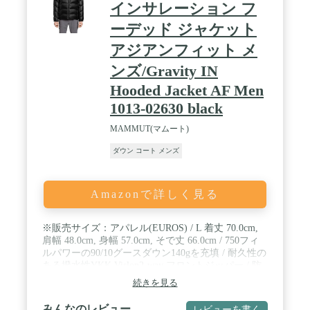
インサレーション フ
ーデッド ジャケット
アジアンフィット メ
ンズ/Gravity IN
Hooded Jacket AF Men
1013-02630 black
MAMMUT(マムート)
ダウン コート メンズ
Amazonで詳しく見る
※販売サイズ：アパレル(EUROS) / L 着丈 70.0cm,
肩幅 48.0cm, 身幅 57.0cm, そで丈 66.0cm / 750フィ
ルパワーの90/10グースダウン140gを充填 / 耐久性の
ある撥水性YKK Vislon2-way フロントジッパー / 防
滴ジッパー付き胸ポケット１つ
続きを見る
みんなのレビュー
レビューを書く