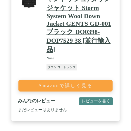
上品な艶を楽しめる1着 / ―FABRIC (羽毛)― ・一般
ジャケット Storm
的なダックと比べ長時間の飼育期間を有するフレン
チダックを使用 ・かさ高に富んだ良質な羽毛 ・国
System Wool Down
内で丁寧に洗浄/乾燥/選別した独自のフレッシュア
Jacket GENTS GD-001
ップ加工(R) ・軽量性・保温性が高く、綺麗が長持
ちする上質なダウン ・長く衛生的に使用する・今季
ブラック DO0398-
から採用したファインバブル活性水で更にきれいな
DOP7529 38 [並行輸入
羽毛 NANO universe（ナノ・ユニバース） nishikawa
DOWN(R) 創業450周年を超える歴史ある寝具メーカ
品]
ー西川株式会社とnano・universeの毎シーズン大好評
のコラボダウンウェア。
None
ダウン コート メンズ
Amazonで詳しく見る
みんなのレビュー
レビューを書く
まだレビューはありません