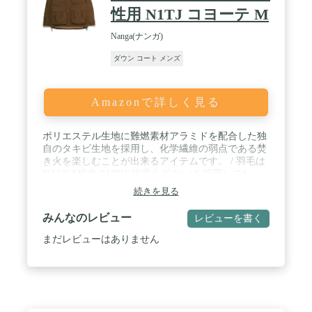
性用 N1TJ コヨーテ M
Nanga(ナンガ)
ダウン コート メンズ
Amazonで詳しく見る
ポリエステル生地に難燃素材アラミドを配合した独
自のタキビ生地を採用し、化学繊維の弱点である焚
き火を楽しむことが出来るアイテムです。 / 羽毛は
NANGA独自のUDD(超撥水ダウン)を採用してお
り、雨天時の水気や、汗や内側からの湿気による保
続きを見る
温力の低下を最小限に抑えます。 / 前見頃には6つ
のポケットとハンドウォーマーを装備。 / キャンプ
みんなのレビュー
レビューを書く
などのアウトドアシーンはもちろん、高いデザイン
性と機能性はタウンユースでも活躍します。 / 自社
まだレビューはありません
品番：nng-tkbdj