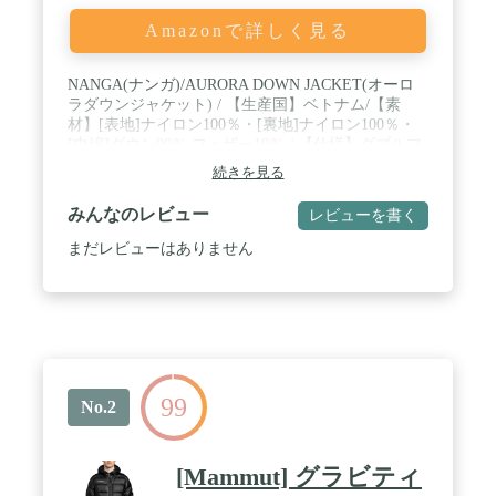
Amazonで詳しく見る
NANGA(ナンガ)/AURORA DOWN JACKET(オーロ
ラダウンジャケット) / 【生産国】ベトナム/【素
材】[表地]ナイロン100％・[裏地]ナイロン100％・
[中綿]ダウン90％,フェザー10％ / 【仕様】ダブルフ
ァスナー開閉 ・ドローコード付きフード(取外不可)
続きを見る
・胸ジップポケット×1 ・ジップハンドポケット×2
・袖口マジックテープ調整 ・裾絞りドローコード付
みんなのレビュー
レビューを書く
き ・ダウン量150g(充填760FP) ・耐水圧20,000mm
・透湿性6,000g/m2/24hrs ・左胸にブランドロゴ刺繡
まだレビューはありません
※止水ファスナー仕様 / 【注意点】生産や入荷時期
により色やデザインが微妙に異なる場合あり。 ・縫
製の甘さ、傷、汚れ等が見られる場合あり。 ・一部
のボタンやファスナーが閉まりにくい場合あり。 ・
縫製や生地の性質上シワができやすい製品です。 ・
羽毛の性質上、開封後ハンガーにかけておくとふん
わり感が戻ります。 ・撥水加工済ですが完全防水モ
99
デルではありません。 ・難燃、耐熱モデルではあり
No.2
ません。 ・商品の検品時に包装を一時開封する場合
あり。 ・永久保証は有償によるメーカー修理保証で
す。
[Mammut] グラビティ