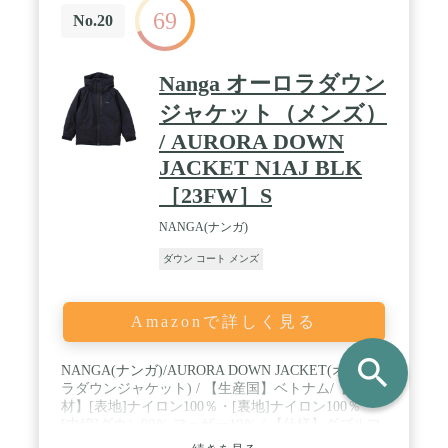
69
No.20
Nanga オーロラダウン
ジャケット（メンズ）
/ AURORA DOWN
JACKET N1AJ BLK
［23FW］S
NANGA(ナンガ)
ダウン コート メンズ
Amazonで詳しく見る
search
NANGA(ナンガ)/AURORA DOWN JACKET(オーロ
ラダウンジャケット) / 【生産国】ベトナム/【素
材】[表地]ナイロン100％・[裏地]ナイロン100％・
[中綿]ダウン90％,フェザー10％ / 【仕様】ダブルフ
ァスナー開閉 ・ドローコード付きフード(取外不可)