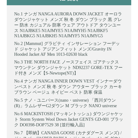
ナンガ NANGA AURORA DOWN JACKET オーロラ
ダウンジャケット メンズ 秋 冬 ダウン ブラック 黒 グレ
ー 防水 カジュアル 防寒 ウェア アウトドア タウンユー
ス N1AJBKE5 N1AJMYE5 N1AJMYH5 N1AJBKF5
N1AJBKG5 N1AJBKH5 N1AJMYF5 N1AJMYG5
[Mammut] グラビティ インサレーション フーデッ
ド ジャケット アジアンフィット メンズ/Gravity IN
Hooded Jacket AF Men 1013-02630 black
THE NORTH FACE ノースフェイス ゴアテックス
マウンテン ダウンジャケット ND92237 GORE-TEX フー
ド付き メンズ【S-Newtope(NT)】
ナンガ NANGA INNER DOWN VEST インナーダウ
ンベスト メンズ 秋 冬 ダウン アウター ブラック カーキ
ブラウン ベージュ ネイビー ベスト 防寒 保温
ナノ・ユニバース(nano・universe) 「西川ダウン
(R)」ラムレザーG2ダウン M ブラック NANO universe
MACKINTOSH (マッキントッシュ) ダウンジャケッ
ト Storm System Wool Down Jacket GENTS GD-001 ブラッ
ク DO0398-DOP7529 38 [並行輸入品]
【即納】CANADA GOOSE (カナダグース メンズ) /