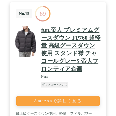
69
No.15
fun.帝人 プレミアムグ
ースダウン FP760 超軽
量 高級グースダウン
使用 スタンド襟 チャ
コールグレーS 帝人フ
ロンティア企画
None
ダウン コート メンズ
Amazonで詳しく見る
最上級グースダウン使用、軽量、フィルパワー