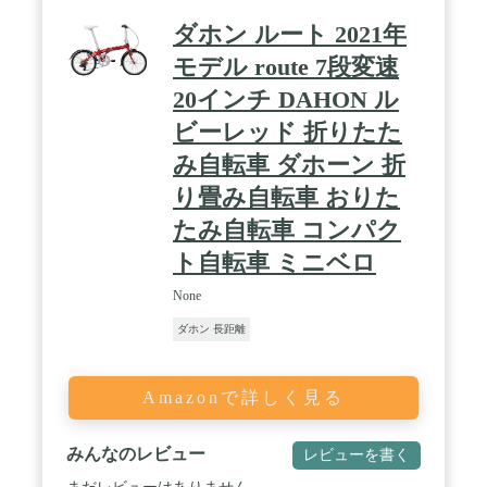
ダホン ルート 2021年
モデル route 7段変速
20インチ DAHON ル
ビーレッド 折りたた
み自転車 ダホーン 折
り畳み自転車 おりた
たみ自転車 コンパク
ト自転車 ミニベロ
None
ダホン 長距離
Amazonで詳しく見る
みんなのレビュー
レビューを書く