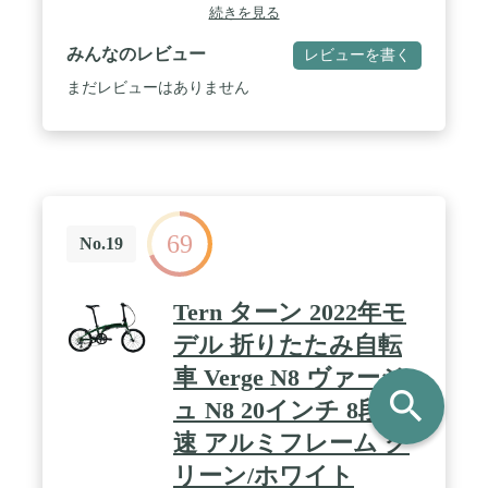
体フレームは折りたたみレバーで折り畳んでコンパ
続きを見る
クトにできるので、室内に収納したり持ち運びもで
きます。 / 【シマノ6段変速ギア】右ハンドルには
みんなのレビュー
レビューを書く
回すだけで簡単に変速可能シマノ製のグリップシフ
ターを搭載。6段変速で快適な走り心地を実現しま
まだレビューはありません
す。 / 【プレゼント】カゴ一式(カゴ固定ブラケッ
ト・カゴ足含む)・ワイヤー錠・LEDライトを特別
にプレゼント！ ※初期不良・返品対象外 / 【一部組
み立て品】90％完成状態でお届けいたします。(サ
ドル・カゴ・右ペダル)組み立て方法はYouTubeや商
品ページ内に動画、または商品に同梱されている取
扱説明書からご確認頂けます。
69
No.19
Tern ターン 2022年モ
デル 折りたたみ自転
車 Verge N8 ヴァージ
search
ュ N8 20インチ 8段変
速 アルミフレーム グ
リーン/ホワイト