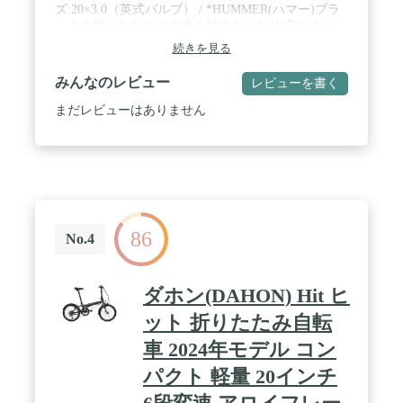
ズ:20×3.0（英式バルブ） / *HUMMER(ハマー)ブラ
ンドの折りたたみが出来る極太タイヤ仕様の20イン
チFAT-BIKEが登場。 / *20インチで太さ3.0インチの
続きを見る
迫力。 / *折りたたみは工具要らずでレバーの開閉
だけで簡単に折りたたみが可能。 / *シマノ製6段変
みんなのレビュー
レビューを書く
速ギア搭載で走行性も抜群。 / *折りたためばコン
パクトに収納できるので置き場所に困らず・移動に
まだレビューはありません
も大変便利。
86
No.4
ダホン(DAHON) Hit ヒ
ット 折りたたみ自転
車 2024年モデル コン
パクト 軽量 20インチ