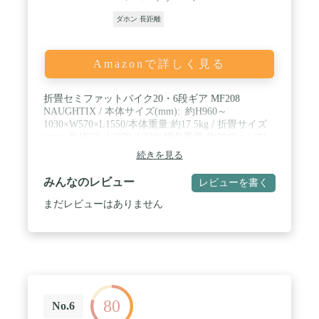
ダホン 長距離
Amazonで詳しく見る
折畳セミファットバイク20・6段ギア MF208
NAUGHTIX / 本体サイズ(mm): 約H960～
1030×W570×L1550/本体重量:約17.5kg / 折畳サイズ
(mm):約H650×W370×L920/ 梱包重量:約20.0kg / フレ
ームサイズ:310mm / サドル高さ:780～900mm / フレ
続きを見る
ーム:スチール / リム:アルミ / 前輪ブレーキ:キャリ
パーブレーキ / 後輪ブレーキ:バンドブレーキ / 備考:
みんなのレビュー
レビューを書く
変速シフター・ディレイラー:シマノ/ハンドル・バ
ー:BMXタイプハンドル/20×2.35タイヤ/折畳部二重
まだレビューはありません
ロック・Wギアカバー・ディレイラーガード ・フロ
ントキャリア・前後リアサスペンション 他 / JIS耐
振動試験合格品 / PL法保険加入済 / 適応身長:145cm
～ / 適応体重:75kg以下 / 自転車は100%完成車では
ございません。(完成率90%～95%)
80
No.6