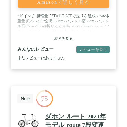
Amazonで詳しく見る
*16インチ 超軽量 52T×11T-28Tで走りを追求 / *本体
重量 約8.8kg / *全長130cm×ハンドル幅53cm×ハンド
ル高83cm~95cm(折りたたみ時:70cm×38cm×56cm) / *
チェーンホイール:52T×フリーホイール:11T-
28T(7speed) / *タイヤ:16×1.5インチ / *フレーム材質:
続きを見る
アルミ / *シートポスト径:Φ33.9mm / *サドル
高:69cm~95cm(適応身長:140cm以上) / *フレームサ
みんなのレビュー
レビューを書く
イズ:240mm
まだレビューはありません
75
No.9
ダホン ルート 2021年
モデル route 7段変速