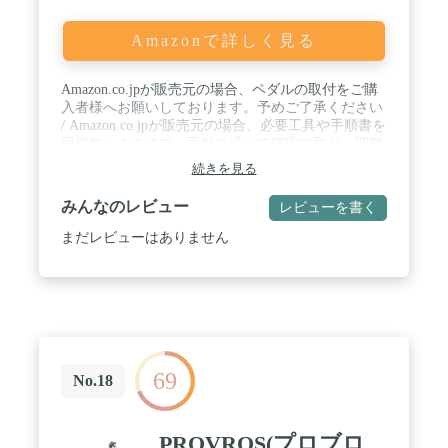
Amazonで詳しく見る
Amazon.co.jpが販売元の場合、ペダルの取付をご購
入者様へお願いしております。予めご了承ください
/ Amazon.co.jpが販売元の場合、必要工具や手順書を
同梱致しますので、手順に沿って確実に取付・調整
をお願いします / フォールディングサイズ:高さ
続きを見る
66cm x 幅 81cm x 奥行 57cm / 重量:9.9kg(ペダルを除
く) / 推奨身長:145cm - 195cm
みんなのレビュー
レビューを書く
まだレビューはありません
69
No.18
PROVROS(プロブロ