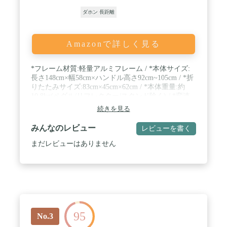
ダホン 長距離
Amazonで詳しく見る
*フレーム材質:軽量アルミフレーム / *本体サイズ:
長さ148cm×幅58cm×ハンドル高さ92cm~105cm / *折
りたたみサイズ:83cm×45cm×62cm / *本体重量:約
10.8kg(ペダル/リフレクター/スタンド除く) / *変速
機:7段変速 / *タイヤサイズ:20×1.75インチ / *サドル
続きを見る
高さ:80cm~96cm / *ギア数:前52T/後14T-28T / *高さ
調整機能付きアルミハンドルステム採用
みんなのレビュー
レビューを書く
まだレビューはありません
95
No.3