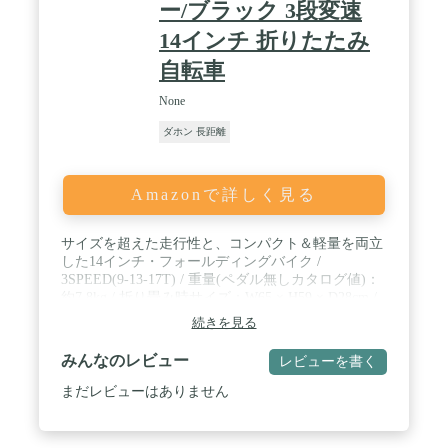
ー/ブラック 3段変速
14インチ 折りたたみ
自転車
None
ダホン 長距離
Amazonで詳しく見る
サイズを超えた走行性と、コンパクト＆軽量を両立
した14インチ・フォールディングバイク /
3SPEED(9-13-17T) / 重量(ペダル無しカタログ値)：
約7.8kg / 折り畳み時サイズ：W65 × H59 × D28cm /
適正身長目安：142-180cm
続きを見る
みんなのレビュー
レビューを書く
まだレビューはありません