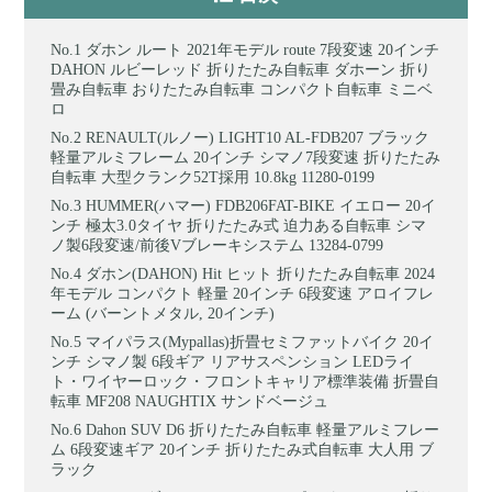
ダホン ルート 2021年モデル route 7段変速 20インチ
DAHON ルビーレッド 折りたたみ自転車 ダホーン 折り
畳み自転車 おりたたみ自転車 コンパクト自転車 ミニベ
ロ
RENAULT(ルノー) LIGHT10 AL-FDB207 ブラック
軽量アルミフレーム 20インチ シマノ7段変速 折りたたみ
自転車 大型クランク52T採用 10.8kg 11280-0199
HUMMER(ハマー) FDB206FAT-BIKE イエロー 20イ
ンチ 極太3.0タイヤ 折りたたみ式 迫力ある自転車 シマ
ノ製6段変速/前後Vブレーキシステム 13284-0799
ダホン(DAHON) Hit ヒット 折りたたみ自転車 2024
年モデル コンパクト 軽量 20インチ 6段変速 アロイフレ
ーム (バーントメタル, 20インチ)
マイパラス(Mypallas)折畳セミファットバイク 20イ
ンチ シマノ製 6段ギア リアサスペンション LEDライ
ト・ワイヤーロック・フロントキャリア標準装備 折畳自
転車 MF208 NAUGHTIX サンドベージュ
Dahon SUV D6 折りたたみ自転車 軽量アルミフレー
ム 6段変速ギア 20インチ 折りたたみ式自転車 大人用 ブ
ラック