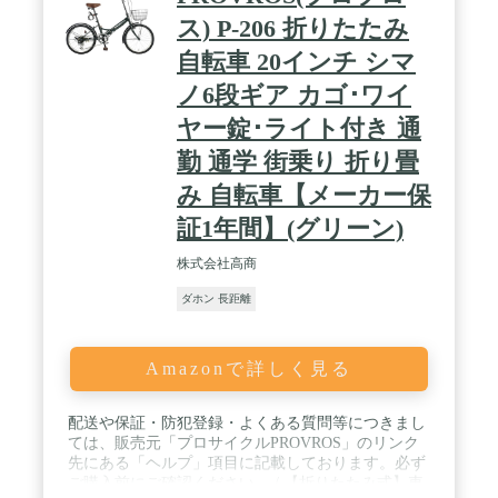
ス) P-206 折りたたみ
自転車 20インチ シマ
ノ6段ギア カゴ･ワイ
ヤー錠･ライト付き 通
勤 通学 街乗り 折り畳
み 自転車【メーカー保
証1年間】(グリーン)
株式会社高商
ダホン 長距離
Amazonで詳しく見る
配送や保証・防犯登録・よくある質問等につきまし
ては、販売元「プロサイクルPROVROS」のリンク
先にある「ヘルプ」項目に記載しております。必ず
ご購入前にご確認ください。 / 【折りたたみ式】車