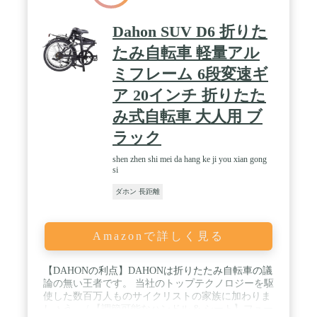
Dahon SUV D6 折りた
たみ自転車 軽量アル
ミフレーム 6段変速ギ
ア 20インチ 折りたた
み式自転車 大人用 ブ
ラック
shen zhen shi mei da hang ke ji you xian gong
si
ダホン 長距離
Amazonで詳しく見る
【DAHONの利点】DAHONは折りたたみ自転車の議
論の無い王者です。 当社のトップテクノロジーを駆
使した数百万人ものサイクリストの家族に加わりま
しょう。 / 【調節可能なハンドル & シート】フュー