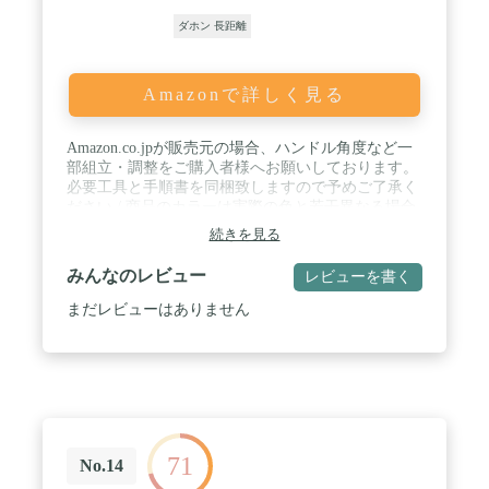
ダホン 長距離
Amazonで詳しく見る
Amazon.co.jpが販売元の場合、ハンドル角度など一
部組立・調整をご購入者様へお願いしております。
必要工具と手順書を同梱致しますので予めご了承く
ださい / 商品のカラーは実際の色と若干異なる場合
があります。記載されている仕様はメーカーの都合
続きを見る
により予告なく変更されることがあります。 / 部門
名:ユニセックス大人 / 発売年・モデルイヤー:2021 /
みんなのレビュー
レビューを書く
車体重量:11.0kg / 適応身長:142cm~190cm / フォール
ディングサイズ:W79×H72×D38cm
まだレビューはありません
71
No.14