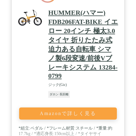
HUMMER(ハマー)
FDB206FAT-BIKE イエ
ロー 20インチ 極太3.0
タイヤ 折りたたみ式
迫力ある自転車 シマ
ノ製6段変速/前後Vブ
レーキシステム 13284-
0799
ジック(Gic)
ダホン 長距離
Amazonで詳しく見る
*組立:ペダル / *フレーム材質:スチール / *重量:約
17.7kg / *適応身長:150cm以上 / *タイヤサイ