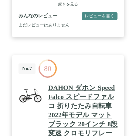
ジョンテクノロジーの鍛造合金で作られた半径望遠
続きを見る
鏡を装備し、ハンドルバーとシートを調節してより
快適に。 / 【丈夫なアルミフレーム】SUV D6折り
みんなのレビュー
レビューを書く
たたみ自転車のフレームは、軽量のDalloy Sonusチ
ューブセットとViseGripテクノロジーを採用した格
まだレビューはありません
子鍛造ヒンジで作られています。 / 【6速変速機&ケ
ンダタイヤ】純正Dahon ディレイラーは、ハイギア
でクルーズやシフトをする機会を提供します。 ホイ
ールは20インチの軽量アルミシングルウォールリム
と滑り止めタイヤが特徴です。 / 【当社のサービ
ス】品質に問題がある場合は、写真や動画をすぐに
ご連絡ください。 24時間以内にご返信させていただ
80
き、問題を解決いたします。
No.7
DAHON ダホン Speed
Falco スピードファル
コ 折りたたみ自転車
2022年モデル マット
ブラック 20インチ 8段
変速 クロモリフレー