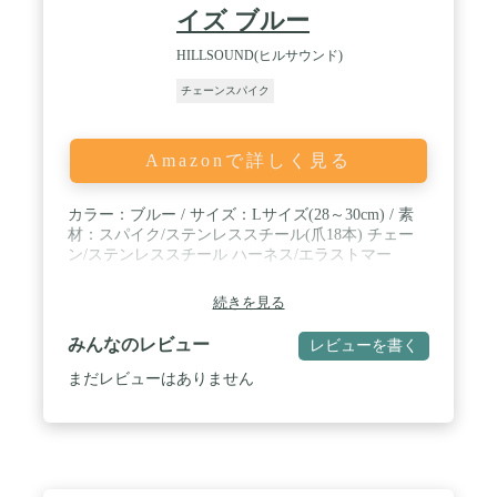
にも便利です。【適用の靴】本アイゼンは天然高弾
イズ ブルー
力ありTPEを使うので、さまざまな種類の靴に適し
ています。詳細の情報はサイズチャートを参考して
HILLSOUND(ヒルサウンド)
ください。 / 🥾【安心な12ヶ月品質アフターサービ
ス】ご購入日より、12ヶ月以内に万が一商品は不良
チェーンスパイク
の場合があってまたは商品についてご不明な点がご
ざいましたら、お気軽にお問い合わせください。弊
店がご問題をできるだけ早く解決いたします、ご安
Amazonで詳しく見る
心ください。ご注意：本アイゼンは左右足どちらで
も履けます、TPE後ろのマークは、左右のマークで
はなくサイズのマークです、ご了承ください。
カラー：ブルー / サイズ：Lサイズ(28～30cm) / 素
材：スパイク/ステンレススチール(爪18本) チェー
ン/ステンレススチール ハーネス/エラストマー
続きを見る
みんなのレビュー
レビューを書く
まだレビューはありません