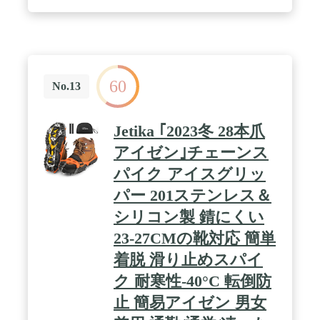
ー、ブーツ、ビジネスシューズにも使うことができ
ます。また、コンパクトに収納できる収納ケースも
付属しているので、収納性、携帯性が抜群です。雪
山 から 通勤 の 坂道 、 ワカサギ 釣り まで広範囲に
ご利用いただけま
す。
60
/ 【 耐久性 と使いやすさを考えた素材】爪 チェー
No.13
ン：SUS304 ステンレス ボディ：シリコーン
※ SUS304ステンレスは 軽量 で さびにくい 性質を
持っており、ステンレス鋼・耐熱鋼の代表として家
Jetika ｢2023冬 28本爪
庭用品や工業用品に幅広く使用されています。一
方、他社製品で使われているSUS201は、ニッケル
アイゼン｣チェーンス
の割合を減らしたもので、SUS304の方が錆びにく
パイク アイスグリッ
い性質を持っています。シリコーンは 伸縮性 があ
る一方で、耐熱性、耐寒性、 撥水性 などの性質が
パー 201ステンレス＆
あり、ウレタンに比べると 耐久性 に富んだ素材で
す。使いやすい、そして永く使えることを考えた製
シリコン製 錆にくい
品で
23-27CMの靴対応 簡単
す。
/ 【サイズ】 M サイズ ： 23.0 ～ 25.0 cm L サイズ
着脱 滑り止めスパイ
： 25.5 ～ 28.0 cm ※お手元の 靴 の サイズ をご確
認ください。 男女 兼
ク 耐寒性-40°C 転倒防
用 /
止 簡易アイゼン 男女
【ZAFIELDは、Amazon認定ブランド】Amazon.co.jp
に所定の手続き申請を行い、認められた信頼のブラ