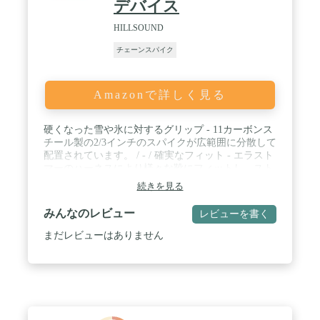
デバイス
HILLSOUND
チェーンスパイク
Amazonで詳しく見る
硬くなった雪や氷に対するグリップ - 11カーボンス
チール製の2/3インチのスパイクが広範囲に分散して
配置されています。 / - / 確実なフィット - エラスト
マーのハーネスにより様々な靴にフィットし、スト
ラップがしっかりと固定します。 / 機能的なデザイ
続きを見る
ン - 滑り止め、重量分散、疲労の軽減を実現するた
めの曲線のプレートシステム。 / キャリーバッグ付
みんなのレビュー
レビューを書く
き - 冒険の前後の収納に便利な穴の開かないキャリ
ーバッグ。
まだレビューはありません