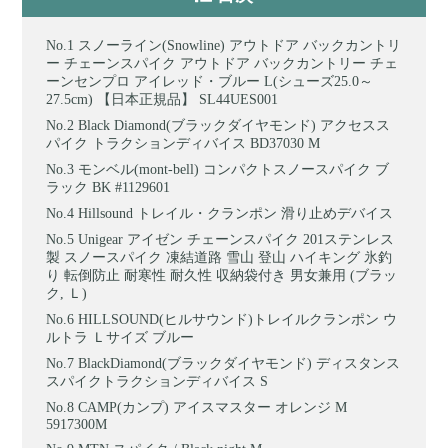
スノーライン(Snowline) アウトドア バックカントリ
ー チェーンスパイク アウトドア バックカントリー チェ
ーンセンプロ アイレッド・ブルー L(シューズ25.0～
27.5cm) 【日本正規品】 SL44UES001
Black Diamond(ブラックダイヤモンド) アクセスス
パイク トラクションディバイス BD37030 M
モンベル(mont‐bell) コンパクトスノースパイク ブ
ラック BK #1129601
Hillsound トレイル・クランポン 滑り止めデバイス
Unigear アイゼン チェーンスパイク 201ステンレス
製 スノースパイク 凍結道路 雪山 登山 ハイキング 氷釣
り 転倒防止 耐寒性 耐久性 収納袋付き 男女兼用 (ブラッ
ク, Ｌ)
HILLSOUND(ヒルサウンド)トレイルクランポン ウ
ルトラ Ｌサイズ ブルー
BlackDiamond(ブラックダイヤモンド) ディスタンス
スパイクトラクションディバイス S
CAMP(カンプ) アイスマスター オレンジ M
5917300M