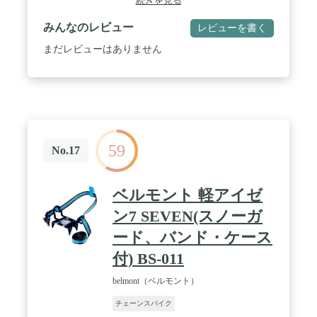
続きを見る
ン】新型アイゼンとして、全部で19本爪があり、凍
結しているところで360度のトラクションを提供す
みんなのレビュー
レビューを書く
る。その点爪の小さいチェーンスパイクなら、地面
から足裏が離れる感覚が少ないので、ほとんどのと
まだレビューはありません
ころを履いたままで大丈夫。 / 【 耐久性と使いやす
さを考えた素材 】爪 チェーンはSUS420ステンレス
の軽量 で さびにくい 性質を持っていて。201スチ
ール素材で作られるので、低温でも伸縮に強いシリ
コーンがついて、従来型のアイゼンより丈夫なさび
にくい、耐寒性-40°CまでOK。 / 【 初心者向き・簡
単装着 】初心者でも簡単に装着できる設計でありな
59
がら、冬の低山や夏の雪渓歩行に十分な役割を果た
No.17
す。また、ベルクロバンド付き、誤脱防止する。都
市部における突然の道路凍結や雪道にも便利で保護
対策としても使える軽アイゼン。 / 【 使用用途は広
ベルモント 軽アイゼ
範囲】シリコーン製のボディは伸縮性があるため、
登山靴、トレッキングシューズはもちろん、コンパ
ン7 SEVEN(スノーガ
クトの納ケースも付属しているので、収納性、携帯
ード、バンド・ケース
性が楽。雪山から通勤・通学での坂道、ワカサギ釣
りまで広範囲にご利用いただける。
付) BS-011
belmont（ベルモント）
チェーンスパイク