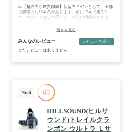
🥾【超強力な硬質鋼歯】新型アイゼンとして、全部
で超強力な18本爪があります。前に12本で後ろ6
本、毎セットは二つ長いと一つ短い鋼歯がありま
す。そんな設計のチェーンスパイクはより快適に歩
くのを助けることができます。簡易型の10本爪アイ
続きを見る
ゼンより安定感の増します。高品質な201ステンレ
ス素材で作られるので、従来型のアイゼンよりも丈
みんなのレビュー
レビューを書く
夫なさびにくいです。耐寒性が-45°CまでOKです！
/ 🥾【アップグレードチェーンデザイン】シームレ
まだレビューはありません
ス溶接されたチェーン技術を採用しておりますの
で、丈夫で圧力分散が均等、壊れにくいことがもち
ろん、繰り返しの使用に耐え、破損を防ぎます。爪
とチェーン全部が高品質な201ステンレス鋼で作ら
れるので、耐寒性、耐磨耗、撥水性、錆びにくいで
す、耐久性が抜群！ / 🥾【耐寒性＆耐久性と天然高
弾力TPE】伸縮性が高いて柔いのTPEを採用して、
69
そのアイゼンは靴の大きさに合わせて3cm前後のサ
No.6
イズ調整が可能です。外側TPEアイレットは厚くさ
れて、割れるを防めします。軽量て耐久性もあるの
チェーンスパイクです。 / 🥾【着脱簡単・収納袋付
HILLSOUND(ヒルサ
き】脱落防止ベルトが付きので、アイゼンを着脱が
簡単です。転倒防止の効果も良くて、初心者にとて
ウンド)トレイルクラ
も適してのアイゼンです。コンパクトなチェーンス
ンポン ウルトラ Ｌサ
パイクとして、収納ボックスも付きので、持ち運び