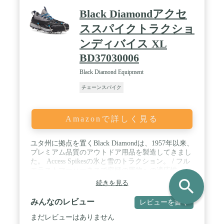
参考してください。
Black Diamondアクセ
ススパイクトラクショ
ンディバイス XL
BD37030006
Black Diamond Equipment
チェーンスパイク
Amazonで詳しく見る
ユタ州に拠点を置くBlack Diamondは、1957年以来、
プレミアム品質のアウトドア用品を製造してきまし
た。 Access Spikesの氷と雪のトラクション。 / フル
エラストマーハーネスで究極の履物への適応性。 /
最適化された長さ8mmのステンレススチールスパイ
search
続きを見る
ク14本は、雪や氷などの様々な地形において優れた
トラクションを発揮し、岩や硬い表面でも足元の安
みんなのレビュー
レビューを書く
定性を維持します。 / 強化された二重密度のエラス
トマーアイレットを備えた超耐久性のある構造。 /
まだレビューはありません