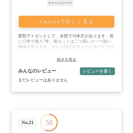
チェーンスパイク
Amazonで詳しく見る
新型アイゼンとして、全部で19本爪があります。前
に12本で後ろ7本、毎セットは二つ長いと一つ短い
鋼歯があります。そんな設計のチェーンスパイクは
より快適に歩くのを助けることができます。簡易型
の6本爪アイゼンより安定感の増します。高品質な
続きを見る
201スチール素材で作られるので、従来型のアイゼ
ンよりも丈夫なさびにくいです。耐寒性-40°Cまで
みんなのレビュー
レビューを書く
OKです。 / 伸縮性が高いて柔いのTPEを採用して、
そのアイゼンは靴の大きさに合わせて3cm前後のサ
まだレビューはありません
イズ調整が可能です。外側TPEゴムは厚くされて、
割れるを防めします。軽量て耐久性もあるのチェー
ンスパイクです。 / 脱落防止ベルトが付きので、ア
イゼンを着脱は簡単です。転倒防止の効果も良く
て、初心者にとても適してのアイゼンです。コンパ
クトなチェーンスパイクとして、収納バッゲも付き
ので、運びにも便利です。 / M、L、XLサイズがあ
58
るので、男女兼用のアイゼンです。 そのアイゼンは
No.21
天然高弾力ありTPEを使うので、さまざまな種類の
靴に適しています。詳細の情報はサイズチャートを