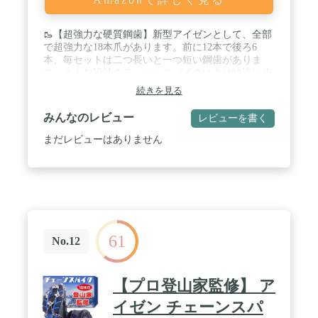
🥾【超強力な硬質鋼歯】新型アイゼンとして、全部
で超強力な18本爪があります。前に12本で後ろ6
本、毎セットは二つ長いと一つ短い鋼歯がありま
す。そんな設計のチェーンスパイクはより快適に歩
くのを助けることができます。簡易型の10本爪アイ
続きを見る
ゼンより安定感の増します。高品質な201ステンレ
ス素材で作られるので、従来型のアイゼンよりも丈
みんなのレビュー
レビューを書く
夫なさびにくいです。耐寒性が-45°CまでOKです！
/ 🥾【アップグレードチェーンデザイン】シームレ
まだレビューはありません
ス溶接されたチェーン技術を採用しておりますの
で、丈夫で圧力分散が均等、壊れにくいことがもち
ろん、繰り返しの使用に耐え、破損を防ぎます。爪
とチェーン全部が高品質な201ステンレス鋼で作ら
れるので、耐寒性、耐磨耗、撥水性、錆びにくいで
す、耐久性が抜群！ / 🥾【耐寒性＆耐久性と天然高
弾力TPE】伸縮性が高いて柔いのTPEを採用して、
61
そのアイゼンは靴の大きさに合わせて3cm前後のサ
No.12
イズ調整が可能です。外側TPEアイレットは厚くさ
れて、割れるを防めします。軽量て耐久性もあるの
チェーンスパイクです。 / 🥾【着脱簡単・収納袋付
【プロ登山家監修】 ア
き】脱落防止ベルトが付きので、アイゼンを着脱が
簡単です。転倒防止の効果も良くて、初心者にとて
イゼン チェーンスパ
も適してのアイゼンです。コンパクトなチェーンス