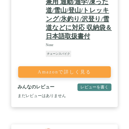
兼用 通勤/通学/凍った
ンドです。登録商標：第5804336
号
道/雪山/登山/トレッキ
ング/氷釣り/沢登り/雪
道などに対応 収納袋＆
日本語取扱書付
None
チェーンスパイク
Amazonで詳しく見る
みんなのレビュー
レビューを書く
まだレビューはありません