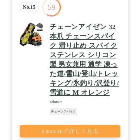
59
No.15
チェーンアイゼン 32
本爪 チェーンスパイ
ク 滑り止め スパイク
ステンレス シリコン
製 男女兼用 通学 凍っ
た道/雪山/登山/トレッ
キング/氷釣り/沢登り/
雪道に M オレンジ
solotour
チェーンスパイク
Amazonで詳しく見る