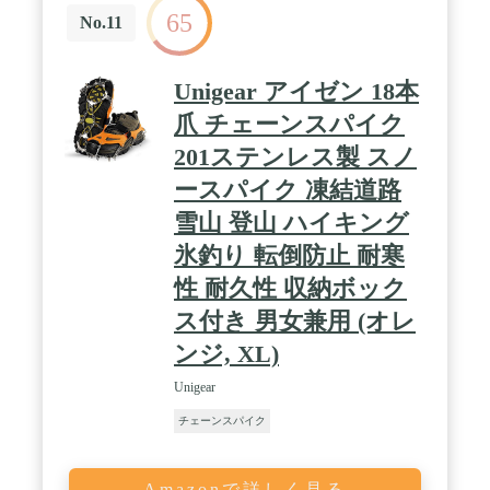
65
No.11
Unigear アイゼン 18本
爪 チェーンスパイク
201ステンレス製 スノ
ースパイク 凍結道路
雪山 登山 ハイキング
氷釣り 転倒防止 耐寒
性 耐久性 収納ボック
ス付き 男女兼用 (オレ
ンジ, XL)
Unigear
チェーンスパイク
Amazonで詳しく見る