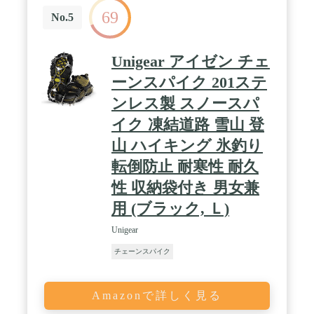
69
No.5
Unigear アイゼン チェ
ーンスパイク 201ステ
ンレス製 スノースパ
イク 凍結道路 雪山 登
山 ハイキング 氷釣り
転倒防止 耐寒性 耐久
性 収納袋付き 男女兼
用 (ブラック, Ｌ)
Unigear
チェーンスパイク
Amazonで詳しく見る