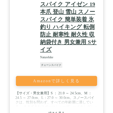
スパイク アイゼン 19
本爪 登山 雪山 スノー
スパイク 簡単装着 氷
釣り ハイキング 転倒
防止 耐寒性 耐久性 収
納袋付き 男女兼用 Sサ
イズ
Naturehike
チェーンスパイク
Amazonで詳しく見る
【サイズ・男女兼用】S ： 21.0 ～ 24.5cm、M ：
24.5 ～ 27.0cm、L：27.0 ～ 30.0cm。スノースパイ
クは、性別を問わず、すべての年齢層に適してい
る。 さまざまなスポーツシューズ、ハイキングシュ
ーズ、ブーツなどに使用できる。 / 【19本爪 アイゼ