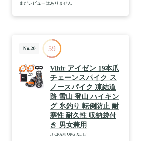
まだレビューはありません
59
No.20
Vihir アイゼン 19本爪
チェーンスパイク ス
ノースパイク 凍結道
路 雪山 登山 ハイキン
グ 氷釣り 転倒防止 耐
寒性 耐久性 収納袋付
き 男女兼用
JJ-CRAM-ORG-XL-JP