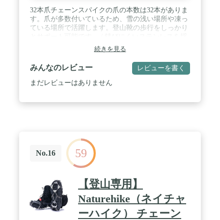
32本爪チェーンスパイクの爪の本数は32本がありま
す。爪が多数付いているため、雪の浅い場所や凍っ
ている場所で活躍します。登山靴の歩行をしっかり
とサポート可能です。 / 錆びにくいステンレスを採
用します。爪の厚さは2ｍｍで耐久性に優れます。
続きを見る
爪の長さが11ｍｍで氷や雪にしっかりと引っかかる
ため、安定感が高まります。 / 脱落防止ベルトが付
みんなのレビュー
レビューを書く
きので、チェーンスパイクを着脱は簡単です。使わ
ないときはコンパクトに収納ケースにまとめられて
まだレビューはありません
便利です。 / 伸縮性のあるTPE樹脂製のボディで
す。両足がただ385g～450gで靴に装着してもあまり
負担になりません。より軽い方が歩く際に疲れにく
いため、歩きやすいです。厚さが2mmで耐久性が高
いため、長時間の登山でも壊れたり外れたりしませ
ん。 / サイズはM、L、XLまで用意されており、男
女兼用なので足のサイズに合わせて選べます。雪山
59
での登山に使えるのはもちろん、急な雪で凍ってし
No.16
まった道を歩く際も使用可能です。
【登山専用】
Naturehike（ネイチャ
ーハイク） チェーン