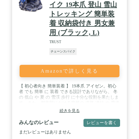
イク 19本爪 登山 雪山
パイクとして、収納ボックスも付きので、持ち運び
にも便利です。【適用の靴】本アイゼンは天然高弾
トレッキング 簡単装
力ありTPEを使うので、さまざまな種類の靴に適し
ています。詳細の情報はサイズチャートを参考して
着 収納袋付き 男女兼
ください。 / 🥾【安心な12ヶ月品質アフターサービ
用 (ブラック, L)
ス】ご購入日より、12ヶ月以内に万が一商品は不良
の場合があってまたは商品についてご不明な点がご
TRUST
ざいましたら、お気軽にお問い合わせください。弊
店がご問題をできるだけ早く解決いたします、ご安
チェーンスパイク
心ください。ご注意：本アイゼンは左右足どちらで
も履けます、TPE後ろのマークは、左右のマークで
はなくサイズのマークです、ご了承ください。
Amazonで詳しく見る
【 初心者向き 簡単装着 】 19本爪 アイゼン。初心
者 でも 簡単 に 装着 できる設計でありながら、 冬
の 低山 や 夏 の 雪渓 歩行 に十分な役割を果たしま
す。また、都市部における突然の 道路 凍結 や 雪道
にも 便利 で 安全 対策 としても使える 簡易 型 軽
続きを見る
アイゼン で
す。
みんなのレビュー
レビューを書く
/ 【 使用用途 は広範囲、かつ 携帯性 ・ 収納性 が抜
群】 シリコーン製のボディは伸縮性があるため、登
まだレビューはありません
山靴、トレッキングシューズはもちろん、スニーカ