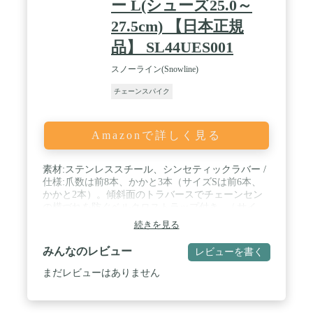
ー L(シューズ25.0～
27.5cm) 【日本正規
品】 SL44UES001
スノーライン(Snowline)
チェーンスパイク
Amazonで詳しく見る
素材:ステンレススチール、シンセティックラバー /
仕様:爪数は前8本、かかと3本（サイズSは前6本、
かかと2本）。傾斜面のトラバースでチェーンセン
の横づれを防ぐベルクロストラップ付き。 / サイ
ズ/S:アイレット色、オレンジ（シューズ20.5～23.0
続きを見る
㎝）、M:アイレット色、レッド（シューズ22.5～
25.0㎝）、L:アイレット色、ブルー（シューズ25.0
みんなのレビュー
レビューを書く
～27.5㎝）、XL:アイレット色、グレー（シューズ
27.0～30.0㎝） / 重量:S（280g）、M（330g）、
まだレビューはありません
L（360g）、XL（410g）※各ペアー1組 / 11本爪