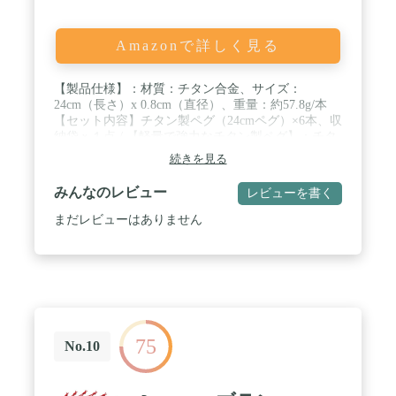
Amazonで詳しく見る
【製品仕様】：材質：チタン合金、サイズ：
24cm（長さ）x 0.8cm（直径）、重量：約57.8g/本
【セット内容】チタン製ペグ（24cmペグ）×6本、収
納袋ｘ１点 / ​【軽量で強力なチタン製ペグ】：チタ
ン合金製で軽量かつ高強度で、曲げたり折れたりし
続きを見る
にくく、繰り返し使用可能。鍛造ペグと同等の強度
を保ちつつ、重さはその半分から3分の1にもなりま
みんなのレビュー
レビューを書く
す。 / 【サビに強い】 ： チタン製ペグなので海水
でも錆びにくく、雨の日も安心して使える！ 地面か
まだレビューはありません
ら抜いてさっと土を落とすだけでそのまま収納して
も錆びてくることはありません。 / 【打ち込みやす
い】： 先端は鋭角なので地面に差し込みやすい! ま
た、円柱形のヘッド形状だからこそ。ハンマーで叩
く際に滑りにくいので、打撃力を確実にポディに伝
えます。土・砂浜・芝生など、地面に左右されず打
ち込むことが可能に。 / 【デザインと機能性】：頭
75
部にはロープを通す穴があり、持ち運びが便利で、
No.10
紛失を防きます。ペグヘッド部分はU字型デザイン
で引き出す作業がより簡単になります。 / 【反射材
ロープ付き】：オレンジ色の反射材ロープ付きで夜