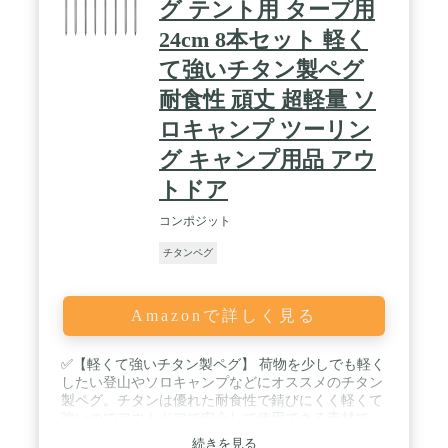
グ テント用 タープ用
24cm 8本セット 軽く
て強いチタン製ペグ
耐食性 頑丈 超軽量 ソ
ロキャンプ ツーリン
グ キャンプ用品 アウ
トドア
コンポジット
チタンペグ
Amazonで詳しく見る
✅【軽くて強いチタン製ペグ】 荷物を少しでも軽く
したい登山やソロキャンプなどにオススメのチタン
製ペグ。チタンは優れた耐食性で錆びにくく軽くて
強いのでアウトドアで安心して使用できる素材で
す。 / ✅【打ちやすい大きなヘッド】 フックがヘッ
続きを見る