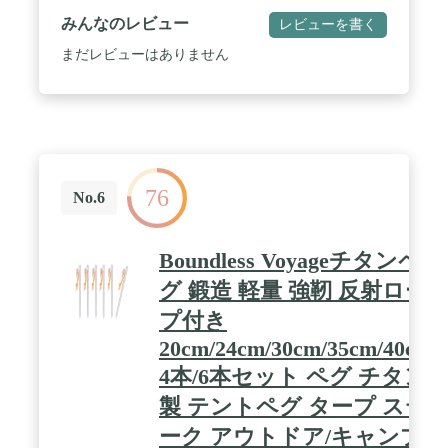
に高く、雨時や海辺キャンプでも腐食や錆びが発生
みんなのレビュー
レビューを書く
しにくいです。 耐久性に優れています。 さらに、
純チタンは高温下でさまざまな色を示すことがで
まだレビューはありません
き、マイ・チタンキャンプペグを簡単に手に入れる
ことができます。 / 【摩擦力UP、独特なチタンペグ
デザイン製品】平らな形状のため、地面との摩擦が
大きくなり、テントなどのキャンプ用品のサポート
が強化されます。 滑り落ちにくく、壊れにくい。山
地、砂利、草地、硬い地面なども対応します。 /
【軽くて強い、一体成形チタンペグの魅力】持ち運
76
びがとても簡単で負担がなく、楽しいアウトドア体
No.6
験をもたらします。 / 【海馬型】シンプルでエレガ
ントな曲線デザイン、引き出しやすく、栓抜きとし
ても使用できます。
Boundless Voyageチタンペ
グ 鍛造 軽量 強靭 反射ロー
プ付き
20cm/24cm/30cm/35cm/40cm
4本/6本セット ペグ チタン
製 テントペグ タープ ステ
ーク アウトドア/キャンプ