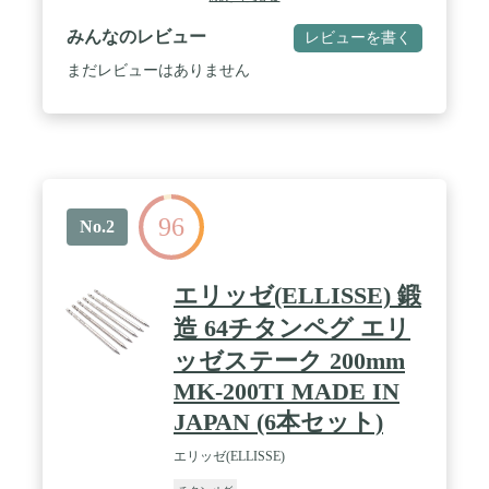
ドの先端の位置にきており、ヘッド部分の面積が大
きいのでハンマーがしっかり当たり、力が伝わりや
みんなのレビュー
レビューを書く
すい構造になっています。 ✅【ペグを通して簡単に
引き抜ける】 ヘッドの穴にペグを通すことができる
まだレビューはありません
ので、しっかり地面に刺したペグも簡単に引き抜く
ことができます。 / ✅【1本あたりわずか55g】 こち
らのペグは1本あたりわずか55g。単に軽いだけなら
アルミペグでもいいのですが、チタンペグは軽さだ
けでなく固い地面でも使える強度も併せ持っていま
す。 ✅【テントの設営に向いた24cm】 ペグの全長
は24cmとテントの設営に向いた長さです。 / ✅【商
96
品詳細】 ■サイズ：(約)2.4cm×24cm ※直径0.8cm■重
No.2
量：(約)55g ※1本あたり■材質：チタン■セット本
数：8本■※商品は、モニターによって色合いが異な
って見える場合があります。 また、仕様・デザイン
エリッゼ(ELLISSE) 鍛
は改良のため予告なく変更することがあります。 /
[こんな商品をお探しの方に] ペグ ステーク 杭 アン
造 64チタンペグ エリ
カー フック テントペグ タープペグ ペグ固定 ペグ
ッゼステーク 200mm
セット テント設営 キャンプ設営 タープ設営 チタン
製 チタン チタン合金 ソリッド 錆びにくい 錆びに
MK-200TI MADE IN
強い サビ 軽量
JAPAN (6本セット)
エリッゼ(ELLISSE)