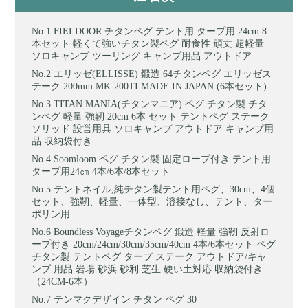
FIELDOOR チタンペグ テント用 タープ用 24cm 8
本セット 軽くて強いチタン製ペグ 耐食性 頑丈 超軽量
ソロキャンプ ツーリング キャンプ用品 アウトドア
エリッゼ(ELLISSE) 鍛造 64チタンペグ エリッゼス
テーク 200mm MK-200TI MADE IN JAPAN (6本セット)
TITAN MANIA(チタンマニア) ペグ チタン製 チタ
ンペグ 軽量 強靭 20cm 6本 セット テントペグ ステーク
ソリッド 設営用具 ソロキャンプ アウトドア キャンプ用
品 収納袋付き
Soomloom ペグ チタン製 固定ロープ付き テント用
タープ用24㎝ 4本/6本/8本セット
テントネイル,純チタン製テント用ペグ、30cm、4個
セット、強靭、軽量、一体型、溶接なし、テント、ター
ポリン用
Boundless Voyageチタンペグ 鍛造 軽量 強靭 反射ロ
ープ付き 20cm/24cm/30cm/35cm/40cm 4本/6本セット ペグ
チタン製 テントペグ タープ ステーク アウトドア/キャ
ンプ 用品 岩場 砂浜 砂利 芝生 硬い土対応 収納袋付き
（24CM-6本）
テンマクデザイン チタン ペグ 30