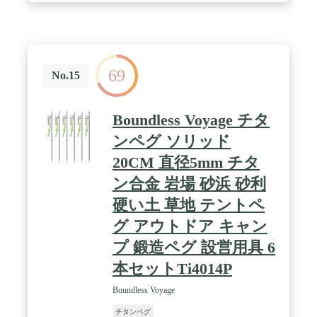
らのペグは1本あたりわずか68g。単に軽いだけなら
アルミペグでもいいのですが、チタンペグは軽さだ
けでなく固い地面でも使える強度も併せ持っていま
す。 ✅【テントの設営に向いた30cm】 ペグの全長
は30cmとタープの設営に向いた長さです。 / ✅【商
69
品詳細】 ■サイズ：(約)2.4cm×30cm ※直径0.8cm■重
No.15
量：(約)68g ※1本あたり■材質：チタン■セット本
数：16本■※商品は、モニターによって色合いが異
なって見える場合があります。 また、仕様・デザイ
Boundless Voyage チタ
ンは改良のため予告なく変更することがあります。
/ [こんな商品をお探しの方に] ペグ ステーク 杭 ア
ンペグ ソリッド
ンカー フック テントペグ タープペグ ペグ固定 ペ
20CM 直径5mm チタ
グセット テント設営 キャンプ設営 タープ設営 チタ
ン製 チタン チタン合金 ソリッド 錆びにくい 錆び
ン合金 岩場 砂浜 砂利
に強い サビ 軽量
硬い土 草地 テントペ
グ アウトドア キャン
プ 鍛造ペグ 設営用具 6
本セットTi4014P
Boundless Voyage
チタンペグ