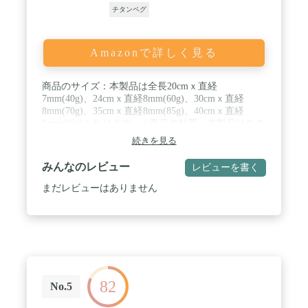
チタンペグ
Amazonで詳しく見る
商品のサイズ：本製品は全長20cmｘ直経
7mm(40g)、24cmｘ直経8mm(60g)、30cmｘ直経
8mm(70g)、35cmｘ直経8mm(85g)、40cmｘ直経
8mm(95g)となります。 / 商品の材質：本製品はチタ
ン合金という材質で作られています。 / 商品の特
続きを見る
徴：本製品はチタン合金で作られていますので、錆
防止、硬くて軽いという特徴がございます。硬度も
みんなのレビュー
レビューを書く
一般のスチール製より高いです。 / 優しいところ：
本製品には反射材入りの固定ロープがついておりま
まだレビューはありません
す。夜中で撤収する時、ちょっとした光があれば、
すぐペグの位置を確認とり、回収簡単となります。
/ 打ちやすいデザイン：強く堅実に地面へ打ち込め
るのは、円柱形のヘッド形状だからこそ。ハンマー
で叩く際に滑りにくいので、打撃力を確実にボディ
に伝えます。
82
No.5