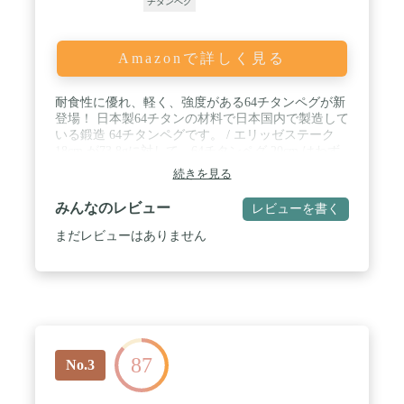
チタンペグ
Amazonで詳しく見る
耐食性に優れ、軽く、強度がある64チタンペグが新
登場！ 日本製64チタンの材料で日本国内で製造して
いる鍛造 64チタンペグです。 / エリッゼステーク
18cm が73.8gに対して、64チタンペグ 20cm はわず
か40g！ / 冷間鍛造で丸棒を潰し、地中に入る断
続きを見る
面は楕円形状なので、地中でクルクルと回りませ
ん。完全耐食性なので、長い年月が経過しても錆び
みんなのレビュー
レビューを書く
が発生する事がありません。 / 注意！ 弊社で販売
しているペグハンマーではチタンペグの 引き抜きを
まだレビューはありません
うまく行うことができません。 通常のエリッゼステ
ークとは異なり、ペグに設けられた 穴の径が小さい
ためハンマーのツメが入りません。Φ3.5mmのガイ
ロープを使用し、 画像のように付けておくと注意!
引き抜く際に便利です。 ロープは付属しません。お
客様ご自身でお付けください。 / 【サイズ】
φ7.8mm×200mm（鍛造部：6.6mm） 【材質】64チ
87
タン合金 【重量】40g / 本
No.3