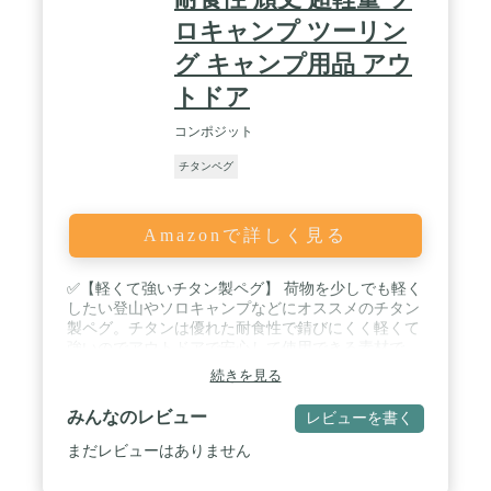
ロキャンプ ツーリン
グ キャンプ用品 アウ
トドア
コンポジット
チタンペグ
Amazonで詳しく見る
✅【軽くて強いチタン製ペグ】 荷物を少しでも軽く
したい登山やソロキャンプなどにオススメのチタン
製ペグ。チタンは優れた耐食性で錆びにくく軽くて
強いのでアウトドアで安心して使用できる素材で
す。 / ✅【打ちやすい大きなヘッド】 フックがヘッ
続きを見る
ドの先端の位置にきており、ヘッド部分の面積が大
きいのでハンマーがしっかり当たり、力が伝わりや
みんなのレビュー
レビューを書く
すい構造になっています。 ✅【ペグを通して簡単に
引き抜ける】 ヘッドの穴にペグを通すことができる
まだレビューはありません
ので、しっかり地面に刺したペグも簡単に引き抜く
ことができます。 / ✅【1本あたりわずか68g】 こち