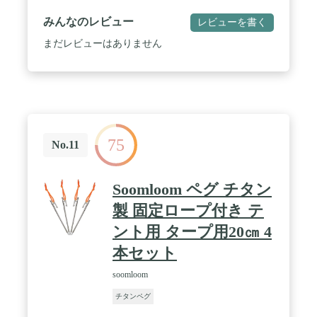
す。夜中で撤収する場合、わずかな光があれば、す
ぐペグの位置を確認でき、視認性高くて回収するこ
みんなのレビュー
レビューを書く
とが易くなります。 / セット内容：ワンセットに８
本入り、専用収納バッグが付いております。キャン
まだレビューはありません
プに行く時、複数の予備に用意しておくことがおす
すめです。
75
No.11
Soomloom ペグ チタン
製 固定ロープ付き テ
ント用 タープ用20㎝ 4
本セット
soomloom
チタンペグ