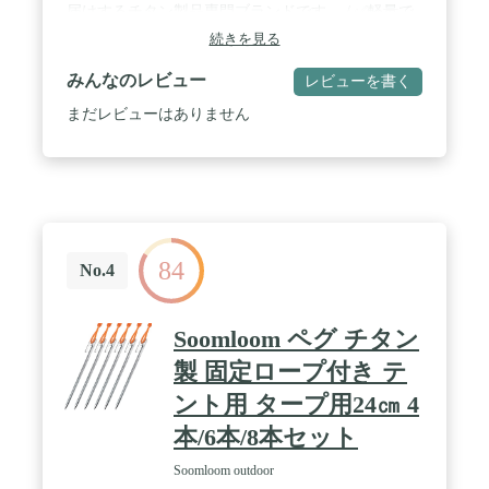
届けするチタン製品専門ブランドです。 / ✅軽量で
頑丈！固い地面でもガンガン打ち込むことができる
続きを見る
チタンペグ。サビに強いチタン製なので耐久性◎オ
ーソドックスで使いやすく、打ち込みやすい！ チタ
みんなのレビュー
レビューを書く
ンは鉄やアルミなど他の金属より強度が高く頑丈で
す。優れた耐食性があるので湿気の多い地面や天候
まだレビューはありません
の悪い雨の日でも安心。 / ✅高い強度と耐食性で
様々なシーンで大活躍！20cmペグは軽量で持ち運び
に便利でサブとしても。24cmはソロキャンプなら十
分なサイズで使いやすい。30/35cmは一番使い勝手
が良いサイズ。強風時やファミリーキャンプ用に。
40cmはしっかり地面に刺さり込み、砂地や強風時
に。大型タープやテントでも安心！ 硬い地面でもし
84
っかり深く打ち込むことが可能。高い強度があるの
No.4
で曲がったり折れてしまう心配もありません。 / ✅
ペグ先端の汚れや溝に砂や土が残ってしまっても、
水洗いできるのでお手入れ簡単！チタンは耐食性が
Soomloom ペグ チタン
高いので錆びてしまう心配なし。収納袋があるので
ペグが汚れたままでも片付けることができます。 視
製 固定ロープ付き テ
認性の高いオレンジ色のロープはつまづき対策に
ント用 タープ用24㎝ 4
も。様々なアウトドアシーンに合わせて長さを使い
分けて快適なキャンプを！ / ✅【商品詳細】 サイズ
本/6本/8本セット
(約)：7×200mm、重量(約)：38g、材質：チタン
【セット内容】 本体(20cmペグ)×6、収納袋
Soomloom outdoor