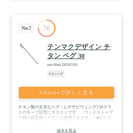
い】： 先端は鋭角なので地面に差し込みやすい! ま
た、円柱形のヘッド形状だからこそ。ハンマーで叩
く際に滑りにくいので、打撃力を確実にポディに伝
えます。土・砂浜・芝生など、地面に左右されず打
ち込むことが可能に。 / 【デザインと機能性】：頭
76
部にはロープを通す穴があり、持ち運びが便利で、
No.7
紛失を防きます。ペグヘッド部分はU字型デザイン
で引き出す作業がより簡単になります。 / 【反射材
ロープ付き】：オレンジ色の反射材ロープ付きで夜
テンマクデザイン チ
間でもペグ位置が一目瞭然。暗闇での転倒事故防止
に加え、撤収作業もスムーズに。 / 【どんなシーン
タン ペグ 30
にも対応可能】：柔らかい地面、硬い地面、砂利の
地面など、あらゆるサイトで幅広く使えます。設営
tent-Mark DESIGNS
後も強めの風が吹いていましたがビクともせず、安
チタンペグ
定した抵抗力でテント・タープをしっかりと保持し
てくれます。 / 【軽量で持ち運びが簡単】： 軽量で
複数持ちをしても、負担にならない重さなので登山
や旅行先でのキャンプのお供におすすめです！専用
Amazonで詳しく見る
の収納ケースでよりコンパクトに持ち運びが可能で
す！
チタン製の丈夫なペグ / ムササビウィング13ftクラ
スのタープ設営にオススメです。 / ウッドストーブ
の脚の固定用ペグ穴にも使用できます。 / ■サイズ
（約）：長さ/300ｍｍ、幅/20ｍｍ、ボディー/Φ8ｍ
ｍ / ■重量：約68g ■素材：チタン合金 ■Made in
続きを見る