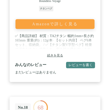
Boundless Voyage
チタンペグ
Amazonで詳しく見る
✅【商品詳細】 材質：TA2チタン·幅約1mm×長さ約
165mm·重量(約)：12g/本· 【セット内容】 ペグ6本
セット、収納袋。 / ✅【チタン製V字型ペグ】軽量
で頑丈なチタンで作られ、耐久性に優れています。
土・砂利・芝生など、地面に左右されず打ち込むこ
続きを見る
とが可能に。さらには、雨の日でも錆びを気にせず
使用していただけます！使用後は溝に土が残りやす
みんなのレビュー
レビューを書く
いですが、錆に強いので水洗いをして拭くだけでも
OK。お手入れが簡単です。 / ✅【機能性を追求した
まだレビューはありません
ペグ】先端は鋭角なので地面食い込みやすい!ま
た、ペグには複数の孔があり，表面積を大きくし、
摩擦を大きくする作用があり、しっかり固定するこ
とが可能！雪や砂や柔らかい地面でも、風が強い場
合でも、テントを固定することができます。 /
✅【反射材ロープつき】地面に食い込みやすいV字
型ペグ、ヘッド部分に反射材入りのガイロープが付
68
いていて夜中で撤収する時、ちょっとした光があれ
No.18