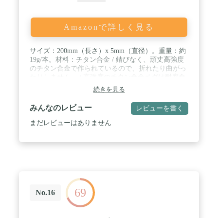
Amazonで詳しく見る
サイズ：200mm（長さ）x 5mm（直径）。重量：約
19g/本。材料：チタン合金 / 錆びなく、頑丈高強度
のチタン合金で作られているので、折れたり曲がっ
たりしません。 / 高強度のチタン合金ペグは耐腐食
性、耐久性に優れています。 / テント固定がしっか
続きを見る
りして、軽くて持ち運びが便利なテント専用のペグ
キャンプ設営用具。 / 山地キャンプ場は草地・硬い
みんなのレビュー
レビューを書く
地面ですからキャンプファンにとって金属ペグは必
需品です。
まだレビューはありません
69
No.16