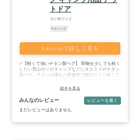
トドア
コンポジット
チタンペグ
Amazonで詳しく見る
✅【軽くて強いチタン製ペグ】 荷物を少しでも軽く
したい登山やソロキャンプなどにオススメのチタン
製ペグ。チタンは優れた耐食性で錆びにくく軽くて
強いのでアウトドアで安心して使用できる素材で
す。 / ✅【打ちやすい大きなヘッド】 フックがヘッ
続きを見る
ドの先端の位置にきており、ヘッド部分の面積が大
きいのでハンマーがしっかり当たり、力が伝わりや
みんなのレビュー
レビューを書く
すい構造になっています。 ✅【ペグを通して簡単に
引き抜ける】 ヘッドの穴にペグを通すことができる
まだレビューはありません
ので、しっかり地面に刺したペグも簡単に引き抜く
ことができます。 / ✅【1本あたりわずか68g】 こち
らのペグは1本あたりわずか68g。単に軽いだけなら
アルミペグでもいいのですが、チタンペグは軽さだ
けでなく固い地面でも使える強度も併せ持っていま