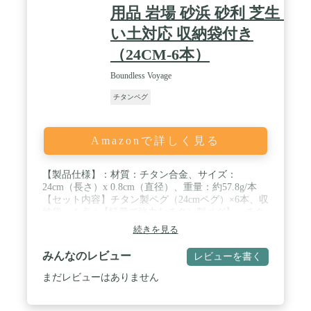
用品 岩場 砂浜 砂利 芝生 硬
い土対応 収納袋付き
（24CM-6本）
Boundless Voyage
チタンペグ
Amazonで詳しく見る
【製品仕様】：材質：チタン合金、サイズ：
24cm（長さ）x 0.8cm（直径）、重量：約57.8g/本
【セット内容】チタン製ペグ（24cmペグ）×6本、収
納袋ｘ１点 / ​【軽量で強力なチタン製ペグ】：チタ
ン合金製で軽量かつ高強度で、曲げたり折れたりし
続きを見る
にくく、繰り返し使用可能。鍛造ペグと同等の強度
を保ちつつ、重さはその半分から3分の1にもなりま
みんなのレビュー
レビューを書く
す。 / 【サビに強い】 ： チタン製ペグなので海水
でも錆びにくく、雨の日も安心して使える！ 地面か
まだレビューはありません
ら抜いてさっと土を落とすだけでそのまま収納して
も錆びてくることはありません。 / 【打ち込みやす