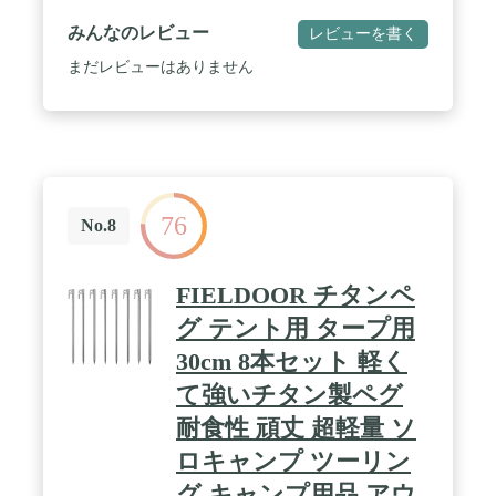
China
みんなのレビュー
レビューを書く
まだレビューはありません
76
No.8
FIELDOOR チタンペ
グ テント用 タープ用
30cm 8本セット 軽く
て強いチタン製ペグ
耐食性 頑丈 超軽量 ソ
ロキャンプ ツーリン
グ キャンプ用品 アウ