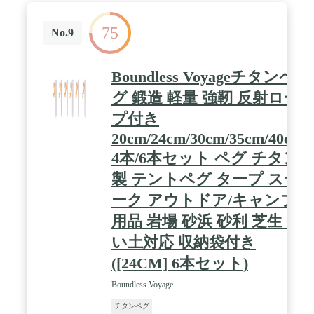
す。 ✅【テントの設営に向いた30cm】 ペグの全長
は30cmとタープの設営に向いた長さです。 / ✅【商
75
品詳細】 ■サイズ：(約)2.4cm×30cm ※直径0.8cm■重
No.9
量：(約)68g ※1本あたり■材質：チタン■セット本
数：8本■※商品は、モニターによって色合いが異な
って見える場合があります。 また、仕様・デザイン
Boundless Voyageチタンペ
は改良のため予告なく変更することがあります。 /
[こんな商品をお探しの方に] ペグ ステーク 杭 アン
グ 鍛造 軽量 強靭 反射ロー
カー フック テントペグ タープペグ ペグ固定 ペグ
プ付き
セット テント設営 キャンプ設営 タープ設営 チタン
製 チタン チタン合金 ソリッド 錆びにくい 錆びに
20cm/24cm/30cm/35cm/40cm
強い サビ 軽量
4本/6本セット ペグ チタン
製 テントペグ タープ ステ
ーク アウトドア/キャンプ
用品 岩場 砂浜 砂利 芝生 硬
い土対応 収納袋付き
([24CM] 6本セット)
Boundless Voyage
チタンペグ