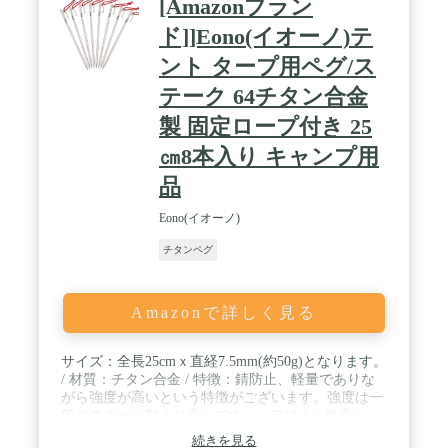
[Amazonブラン
間でもペグ位置が一目瞭然。暗闇での転倒事故防止
に加え、撤収作業もスムーズに。 / 【どんなシーン
ド]]Eono(イオーノ)テ
にも対応可能】：柔らかい地面、硬い地面、砂利の
ント タープ用ペグ/ス
地面など、あらゆるサイトで幅広く使えます。設営
後も強めの風が吹いていましたがビクともせず、安
テーク 64チタン合金
定した抵抗力でテント・タープをしっかりと保持し
てくれます。 / 【軽量で持ち運びが簡単】： 軽量で
製 固定ロープ付き 25
複数持ちをしても、負担にならない重さなので登山
㎝8本入り キャンプ用
や旅行先でのキャンプのお供におすすめです！専用
の収納ケースでよりコンパクトに持ち運びが可能で
品
す！
Eono(イオーノ)
チタンペグ
Amazonで詳しく見る
サイズ：全長25cmｘ直経7.5mm(約50g)となります。
/ 材質：チタン合金 / 特徴：錆防止、軽量でありな
がら強度が高いという特徴がございます。強度は一
般のスチール製より高いです。 / デザイン性高い：
本製品の固定ロープに反射材が編み込まれておりま
続きを見る