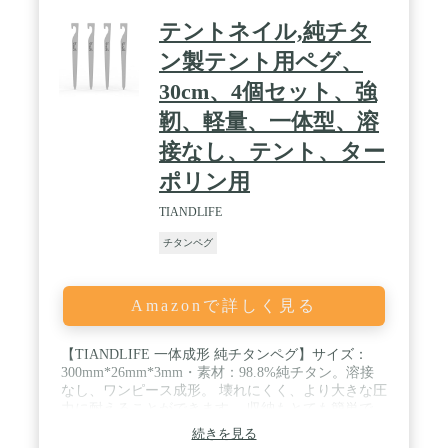
テントネイル,純チタ
ン製テント用ペグ、
30cm、4個セット、強
靭、軽量、一体型、溶
接なし、テント、ター
ポリン用
TIANDLIFE
チタンペグ
Amazonで詳しく見る
【TIANDLIFE 一体成形 純チタンペグ】サイズ：
300mm*26mm*3mm・素材：98.8%純チタン。溶接
なし、ワンピース成形。 壊れにくく、より大きな圧
力に耐えることができます。 収納もとても簡単で、
水で洗うだけできれいになります。 / 【錆びない、
続きを見る
純チタンペグだからこそ】純チタンは耐食性が非常