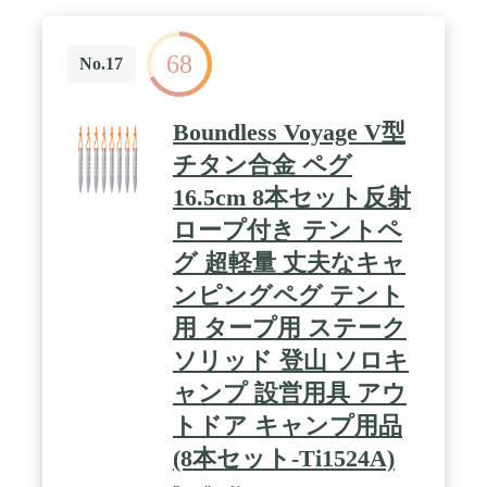
68
No.17
Boundless Voyage V型
チタン合金 ペグ
16.5cm 8本セット反射
ロープ付き テントペ
グ 超軽量 丈夫なキャ
ンピングペグ テント
用 タープ用 ステーク
ソリッド 登山 ソロキ
ャンプ 設営用具 アウ
トドア キャンプ用品
(8本セット-Ti1524A)