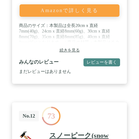
Amazonで詳しく見る
商品のサイズ：本製品は全長20cmｘ直経
7mm(40g)、24cmｘ直経8mm(60g)、30cmｘ直経
8mm(70g)、35cmｘ直経8mm(85g)、40cmｘ直経
8mm(95g)となります。 / 商品の材質：本製品はチタ
ンという材質で作られています。 / 商品の特徴：本
続きを見る
製品はチタン合金で作られていますので、錆防止、
硬くて軽いという特徴がございます。硬度も一般の
みんなのレビュー
レビューを書く
スチール製より高いです。 / 優しいところ：本製品
には反射材入りの固定ロープがついております。夜
まだレビューはありません
中で撤収する時、ちょっとした光があれば、すぐペ
グの位置を確認とり、回収簡単となります。 / 打ち
やすいデザイン：強く堅実に地面へ打ち込めるの
は、円柱形のヘッド形状だからこそ。ハンマーで叩
く際に滑りにくいので、打撃力を確実にボディに伝
えます。
73
No.12
スノーピーク(snow