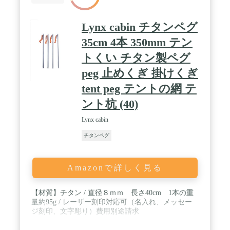
ば、すぐペグの位置を確認取り、回収簡単となりま
す。 / ✅【携帯便利】1本あたり12gと超軽量！複数
持ちをしても、負担にならない重さなので登山や旅
Lynx cabin チタンペグ
行先でのキャンプのお供におすすめです！専用の収
納ケースでよりコンパクトに持ち運びが可能です！
35cm 4本 350mm テン
/ ✅【どんなシーンにも対応可能】キャンプでよく
トくい チタン製ペグ
ある、土や砂利、芝生などあらゆるタイプに対応し
てます。どこでも刺さる強靭なボディで柔らかい地
peg 止めくぎ 掛けくぎ
面もしっかり固定され、硬い地面や岩が混じった地
面も砕きながらがっしりと食い込んでくれます。
tent peg テントの網 テ
ント杭 (40)
Lynx cabin
チタンペグ
Amazonで詳しく見る
【材質】チタン / 直径８ｍｍ 長さ40cm 1本の重
量約95g / レーザー刻印対応可（名入れ、メッセー
ジ刻印、文字彫り）費用別途請求