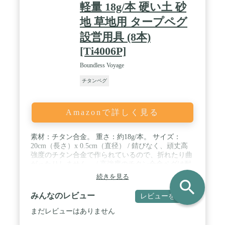
軽量 18g/本 硬い土 砂
地 草地用 タープペグ
設営用具 (8本)
[Ti4006P]
Boundless Voyage
チタンペグ
Amazonで詳しく見る
素材：チタン合金。 重さ：約18g/本。 サイズ：
20cm（長さ）x 0.5cm（直径） / 錆びなく、頑丈高
強度のチタン合金で作られているので、折れたり曲
がったりしません。 / 高強度のチタン合金ペグは耐
腐食性、耐久性に優れています。柔らかい土、硬い
続きを見る
search
土に関わらず、スムーズに釘を挿し込むことが可能
です。 / テント固定がしっかりして、軽くて持ち運
みんなのレビュー
レビューを書く
びが便利なテント専用のペグ キャンプ設営用具。 /
山地キャンプ場は草地・硬い地面ですからキャンプ
まだレビューはありません
ファンにとって金属ペグは必需品です。