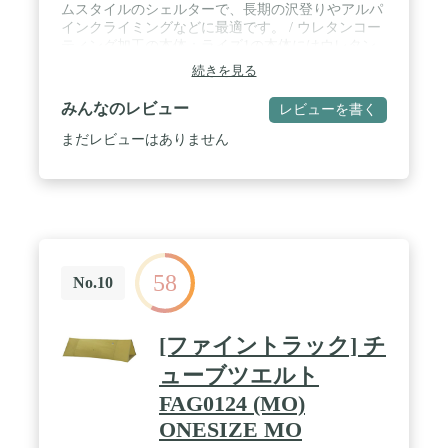
ムスタイルのシェルターで、長期の沢登りやアルパ
インクライミングなどに最適です。 / ウレタンコー
ティング加工の本体：ライズ1の本体にはウレタン
コーティング加工が施されており、耐久性と防水性
続きを見る
を高めています。 / 2mのファスナー付きエントラン
ス：ライズ1の下部には2mのファスナー付きエント
みんなのレビュー
レビューを書く
ランスが付いており、快適な出入りができます。 /
L字型の開放式床：床はL字型に開放できるため、緊
まだレビューはありません
急時には靴を履いたままでも出入りができ、ビレイ
ホールとしても使用できます。また、万一フレーム
をセットできないような状況のときにはこの部分か
ら被って使用することもできます。 / オレンジ色の
デザイン：ライズ1はオレンジ色のデザインで、目
立つ色合いにより野外で見失う心配がありません。
/ 4シーズン対応：ライズ1は4シーズン対応で、春夏
58
秋冬のあらゆる季節に使用することができます。 /
No.10
軽量でコンパクトなパッケージ：ライズ1は重量が
980gで、収納時のサイズも本体23×14cm、フレーム
38cmとコンパクトに収納できます。
[ファイントラック] チ
ューブツエルト
FAG0124 (MO)
ONESIZE MO