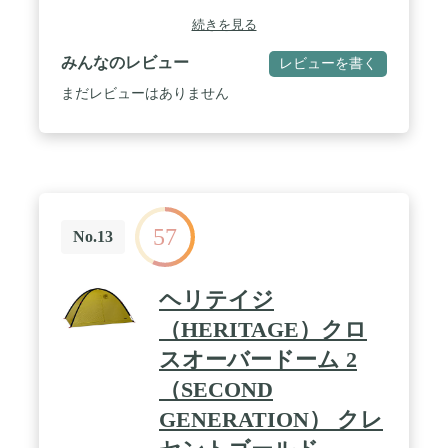
たり着替えたりと、ちょっとした作業が可能な空間
続きを見る
があります。換気口から頭を出して、風雨にさらさ
れながら外で作業をする必要はありません。 / 床面
みんなのレビュー
レビューを書く
にはシート部分があり重しを置けることで、風でま
くれ上がる心配をせずに用を足すことができます。
まだレビューはありません
/ 「 防水透湿生地 」 に換気口を２か所、対角線に
配置して 「 結露対策 」 が強化されています。ドロ
ーコード（絞り紐）で調節可能です。 / 非常時はも
ちろん、寒い時や悪天時の休憩や食事、ご来光待
ち、シャッターチャンス待ち、アマチュア無線
(SOTA)、キジ打ち／お花摘みなどに積極利用できま
す。 / スタッフバッグは余裕を持って作られていま
57
す。使用後は適当に丸めて押し込むだけでＯＫ。冬
No.13
山用の手袋をしていても大丈夫です。 / 耐水性はツ
ェルトとしては高い1,700mmあります。 / ※非自立
式 内部にポールを立てても自立しません。
ヘリテイジ
（HERITAGE）クロ
スオーバードーム 2
（SECOND
GENERATION） クレ