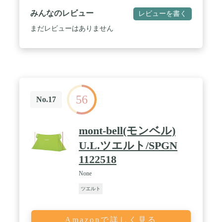
ポリエチレン素材ですので、熱、高い反射、防水、
みんなのレビュー
レビューを書く
耐摩耗性に優れており、破れたり穴が開きにくいコ
ーティングが特徴です。 / 簡易的なテントを素早く
まだレビューはありません
展開でき、雨風を凌げるだけでなく、オレンジ色
は、災害の現場で視認性が高く、 国際救難色として
広く認知されている色ですので、救助隊からの発見
率が上がります。 また、災害時の避難所生活でプラ
イバシーを保つことも可能です。 / 簡易テントの表
面が光りやすい素材のため、山岳などでの遭難時に
は目印にもなる、救助者に信号を送る反射フィルム
56
として位置を知らせます。 震災、地震、津波、アウ
No.17
トドア緊急用アウトドアテントです。 手のひらサイ
ズに収納でき、持ち運びも簡単です。 / 内容内容:テ
ント×1、ロープ×1、収納袋×1 カラー:オレンジ サイ
mont-bell(モンベル)
ズ: 展開したサイズ:246cm×158cm 畳んだサイ
ズ:22cm×16cm×4cm 重量:約 265g。
U.L.ツエルト/SPGN
1122518
None
ツエルト
Amazonで詳しく見る