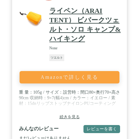
ライペン（ARAI
TENT） ビバークツェ
ルト・ソロ キャンプ&
ハイキング
None
ツエルト
Amazonで詳しく見る
重 量：105g / サイズ：設営時：間口80×奥行70×高さ
90cm 収納時：9×7(幅4)cm / カラー：イエロー / 素
材：15dnリップストップナイロンPUコーティング
続きを見る
みんなのレビュー
レビューを書く
まだレビューはありません