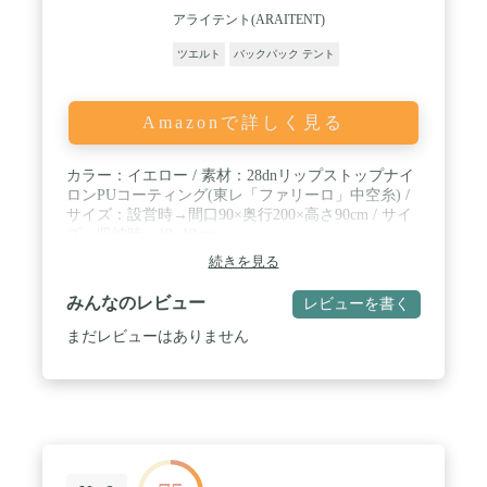
アライテント(ARAITENT)
ツエルト
バックパック テント
Amazonで詳しく見る
カラー：イエロー / 素材：28dnリップストップナイ
ロンPUコーティング(東レ「ファリーロ」中空糸) /
サイズ：設営時→間口90×奥行200×高さ90cm / サイ
ズ：収納時→10×10cm
続きを見る
みんなのレビュー
レビューを書く
まだレビューはありません