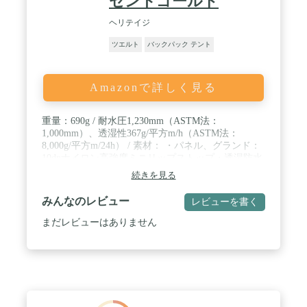
セントゴールド
ヘリテイジ
ツエルト
バックパック テント
Amazonで詳しく見る
重量：690g / 耐水圧1,230mm（ASTM法：
1,000mm）、透湿性367g/平方m/h（ASTM法：
8,000g/平方m/24h） / 素材： ・パネル、グランド：
10dnナイロン高強度ミニリップストップ・透湿防水
PUコーティング（日本製） ・ポールスリーブ：
続きを見る
10dnナイロン高強度ミニリップストップ・ACコー
ティング（日本製） ・ポール：アルミ合金中空ポー
みんなのレビュー
レビューを書く
ル（7001-T6）7.5mm径ショックコード内蔵 / ※ご注
意ください!! クロスオーバードームは一般のテント
まだレビューはありません
とは使用目的が異なる装備です。軽量、コンパクト
化を最優先させたドーム型ツェルトなので、最低限
の強度、プロテクションしか有していません。極端
な軽量化のリスクを十分にご理解ください。