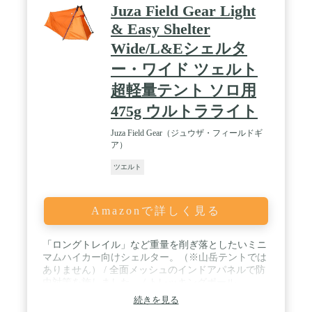
Juza Field Gear Light
& Easy Shelter
Wide/L&Eシェルタ
ー・ワイド ツェルト
超軽量テント ソロ用
475g ウルトラライト
Juza Field Gear（ジュウザ・フィールドギ
ア）
ツエルト
Amazonで詳しく見る
「ロングトレイル」など重量を削ぎ落としたいミニ
マムハイカー向けシェルター。（※山岳テントでは
ありません） / 全面メッシュのインドアパネルで防
虫対策を施しました。 / トレッキングポール
(47inch/ 約118cm) と付属のサブポールを利用して設
続きを見る
営。 / 床面長210cm。長身の方にも対応。靴などを