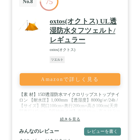
75
No.8
oxtos(オクトス) UL透
湿防水タフツェルト/
レギュラー
oxtos(オクトス)
ツエルト
Amazonで詳しく見る
【素 材】15D透湿防水マイクロリップストップナイ
ロン 【耐水圧】1,000mm 【透湿度】8000g/㎡/24h /
【サイズ】間口100cm×奥行200cm×高さ100cm(天井
部奥行145cm) 【収納サイズ】直径10cm×高さ18.5cm
/ 【重 量】355g 【使用人数】1～2人用 【出入口
続きを見る
数】前後2ヵ所 / 【底部仕様】底割れ式(紐3ヵ所)
【ベンチレーター数】前後2ヵ所(φ14cm、外周43cm)
みんなのレビュー
レビューを書く
/ 【カラー】マスタード 【生産国】日本 ※ポール、
ストック、ロープは付属しておりません。