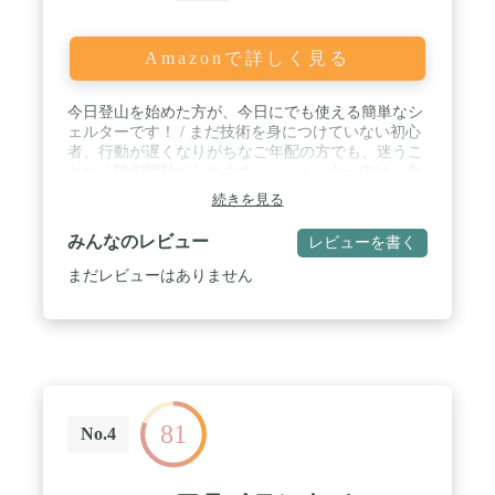
Amazonで詳しく見る
今日登山を始めた方が、今日にでも使える簡単なシ
ェルターです！ / まだ技術を身につけていない初心
者、行動が遅くなりがちなご年配の方でも、迷うこ
となく防御態勢がとれます。 / シェルター内は、食
事をしたり着替えたりと、ちょっとした作業が可能
続きを見る
な空間があります。換気口から頭を出して、風雨に
さらされながら外で作業をする必要はありません。
みんなのレビュー
レビューを書く
/ 床面にはシート部分があり重しを置けることで、
風でまくれ上がる心配をせずに用を足すことができ
まだレビューはありません
ます。 / 「 防水透湿生地 」 に換気口を２か所、対
角線に配置して 「 結露対策 」 が強化されていま
す。ドローコード（絞り紐）で調節可能です。 / 非
常時はもちろん、寒い時や悪天時の休憩や食事、ご
来光待ち、シャッターチャンス待ち、アマチュア無
線 (SOTA)、キジ打ち／お花摘みなどに積極利用で
きます。 / スタッフバッグは余裕を持って作られて
81
います。使用後は適当に丸めて押し込むだけでＯ
No.4
Ｋ。冬山用の手袋をしていても大丈夫です。 / 耐水
性はツェルトとしては高い1,700mmあります。 / ※
非自立式 内部にポールを立てても自立しません。