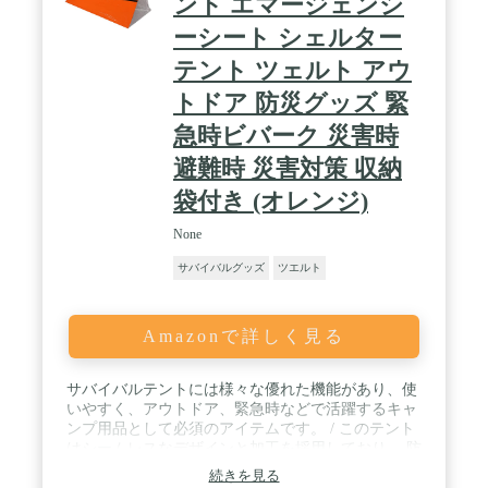
ント エマージェンシ
12ヶ月のメーカー保証が付いておりますので、使用
ーシート シェルター
中に何かお気付き点やお問い合わせがございました
ら、お気軽に弊社までご連絡ください。
テント ツェルト アウ
トドア 防災グッズ 緊
急時ビバーク 災害時
避難時 災害対策 収納
袋付き (オレンジ)
None
サバイバルグッズ
ツエルト
Amazonで詳しく見る
サバイバルテントには様々な優れた機能があり、使
いやすく、アウトドア、緊急時などで活躍するキャ
ンプ用品として必須のアイテムです。 / このテント
はシームレスなデザインと加工を採用しており、 防
寒、防風、保温効果があり、夜間のキャンプ、寒い
続きを見る
アウトドアでも暖かく過ごせます。 また、高品質の