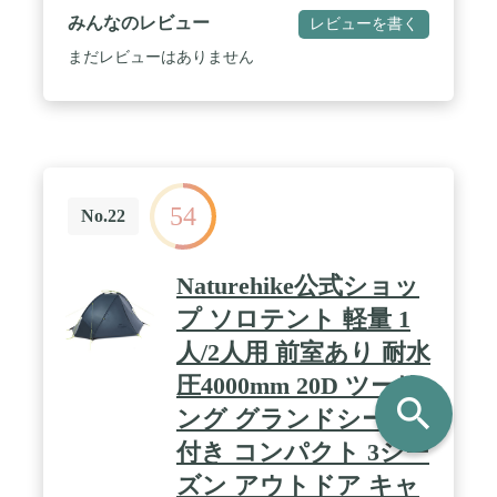
置けるように入口に土間スペースを設けました。 /
みんなのレビュー
レビューを書く
透湿生地と効率的な換気（前後吹き抜け）のダブル
効果で結露対策を強化しました。
まだレビューはありません
54
No.22
Naturehike公式ショッ
プ ソロテント 軽量 1
人/2人用 前室あり 耐水
圧4000mm 20D ツーリ
search
ング グランドシード
付き コンパクト 3シー
ズン アウトドア キャ