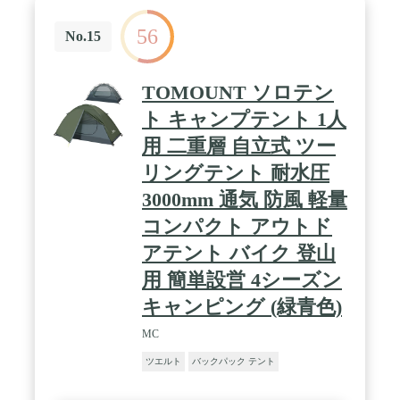
56
No.15
TOMOUNT ソロテン
ト キャンプテント 1人
用 二重層 自立式 ツー
リングテント 耐水圧
3000mm 通気 防風 軽量
コンパクト アウトド
アテント バイク 登山
用 簡単設営 4シーズン
キャンピング (緑青色)
MC
ツエルト
バックパック テント