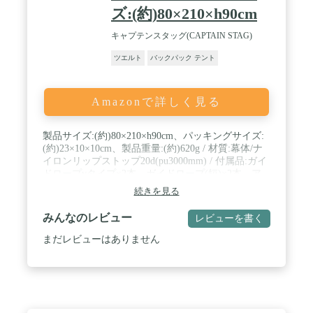
ズ:(約)80×210×h90cm
キャプテンスタッグ(CAPTAIN STAG)
ツエルト
バックパック テント
Amazonで詳しく見る
製品サイズ:(約)80×210×h90cm、パッキングサイズ:
(約)23×10×10cm、製品重量:(約)620g / 材質:幕体/ナ
イロンリップストップ20d(pu3000mm) / 付属品:ガイ
ドロープvタイプ×2本、ガイドロープ(短)×2本、ア
ルミペグ×8本、ペグ用収納袋×1枚、バッグ×1枚 / 原
続きを見る
産国:中国 / 備考:90cmの長さに調整できる別売のス
テッキ・ポールが別途必要です。
みんなのレビュー
レビューを書く
まだレビューはありません