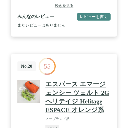
す。屋外での安心感も向上します / 丸いドアと天
続きを見る
窓：釣り用テントは丸いドアと天窓のデザインを採
用しており、この1人用テントは便利で実用的です /
みんなのレビュー
レビューを書く
独立したスペース：一人用テントは大人に非常に適
していますが、スペースは荷物や余分なスペースに
まだレビューはありません
も十分な広さです / 組み立てと自立が簡単：自立型
のデザインのシングルテント、1人用の超軽量バッ
クパッキングテントは、組み立てと分解が簡単で
す。バックパックテントにクリップアタッチメント
を備えた1つの一体型アルミニウムポールにより、
手間のかからないセットアップが保証されます / 並
外れたデザイン：優れた通気性を提供するように設
55
計された内部全体のメッシュ壁、この超軽量ハイキ
No.20
ングテントは、D字型のドアと側面に大きな前庭が
あり、バックパックや靴の便利な出入りと追加の収
納を提供します
エスパース エマージ
ェンシー ツェルト 2G
ヘリテイジ Helitage
ESPACE オレンジ系
ノーブランド品
ツエルト