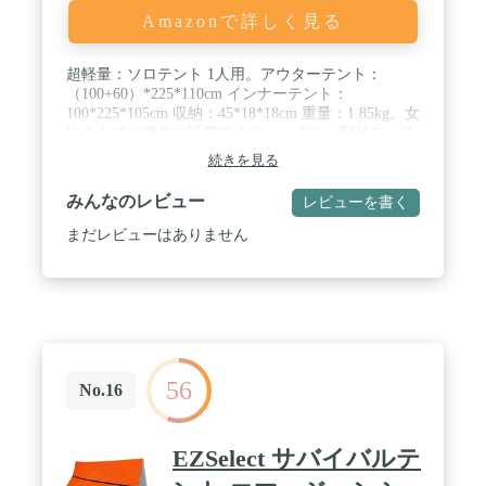
Amazonで詳しく見る
超軽量：ソロテント 1人用。アウターテント：
（100+60）*225*110cm インナーテント：
100*225*105cm 収納：45*18*18cm 重量：1.85kg。女
性１人でも簡単に設営できちゃいます。野外フェス
や女子キャンプの時にも便利なテントです。 / 良い
続きを見る
素材：アウターテント：UVカット210T ポリエステ
ル布3000mm耐水圧の生地、豪雨までも心配しな
みんなのレビュー
レビューを書く
い！クッカーなどの荷物を置いてできる前室スペー
スがある。インナーテント：190Tポリエステル布、
まだレビューはありません
耐水圧3000mm、B3高精度ナイロン通気性ネット。
内側収納ポケット、通風窓とランタンフック付き。
/ 設営簡単：アルミテントポールは高強度7001アル
ミ合金ポールを採用し、軽量で、安定耐圧も素敵で
す。慣れていない方でも10~15分程度で組み立てで
きる。収納簡単1人でも収納しやすい！収納バッグ
付き、持ち運びとても便利。 / さまざまな用途：1
56
人テントアウトドア、ソロキャンプ、野外フェス、
No.16
ピクニック、ビーチ、花見、釣り、登山、運動会な
どに適用されています。設営簡単、持ち運びも簡単
なのでいろんなシーンで大活躍。災害時の防災用品
EZSelect サバイバルテ
としても使えます。 / 安心のサービス：高品質の商
品だから、ご安心して購入してください。 ご購入後