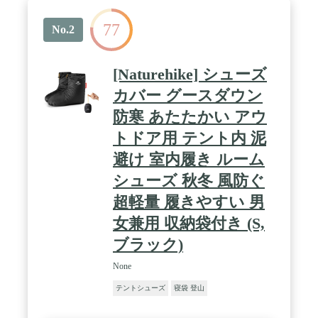
77
No.2
[Naturehike] シューズ
カバー グースダウン
防寒 あたたかい アウ
トドア用 テント内 泥
避け 室内履き ルーム
シューズ 秋冬 風防ぐ
超軽量 履きやすい 男
女兼用 収納袋付き (S,
ブラック)
None
テントシューズ
寝袋 登山