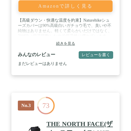
Amazonで詳しく見る
【高級ダウン・快適な温度を約束】Naturehikeシュ
ーズカバーは90%高級白いガチョウ毛で、臭いや不
純物はありません。軽くて柔らかいだけではなく、
700FP（保温指数）なので保温性に優れています。
表地は厳密な20D 400Tナイロンを採用、防水機能を
続きを見る
持ち、良い耐久性があり、羽毛の漏れを防止するこ
ともできます。それに、上等な材質なので肌触りも
みんなのレビュー
レビューを書く
優しいです。 / 【超軽量・コンパクト】Naturehike超
軽量ダウンシューズは軽く、小さく畳めて、また防
まだレビューはありません
水収納袋が付属されております、自宅でも旅行でも
持ち運びにとても便利です。取扱い方には手洗いお
ススメです。丸洗い可能なので衛生的にご利用にな
れます。 / 【商品仕様】Sサイズ:展開サイズ：
26×12×23㎝、収納サイズ：13×9㎝、重量：約80ｇ
（収納袋含み）。Mサイズ:展開サイズ：29×15×23
㎝、収納サイズ：14×9㎝、重量：約90ｇ（収納袋含
73
み）。適用温度：0℃～-15℃。 / 【様々の場所に適
No.3
用】テレワーク、室内履き、お昼寝、登山、テント
泊、車中泊、旅行、出張、家庭来客などのシーンに
大活躍。足元が冷えやすい方に最適、冬の足元対策
THE NORTH FACE(ザ
として最高。 / 【心強い商品保証】Naturehike製品に
は買上げ日から30日の保証を設けております。も