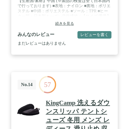
【生産国/素材】中国 (※製品の検査は全て日本国内
で行っております) ■表地：ナイロン ■裏地：ポリエ
ステル ■中綿：ポリエステル ■ソール：TPR ■ヒー
ター部：日本製カーボン発熱繊維 / 【サイズ/重量】
■レディースFREE：23-25cm相当 ■メンズFREE：
続きを見る
26-28cm相当 ※上記2サイズ設定となります。基本
的に長距離を歩くことを想定した商品ではない為、
みんなのレビュー
レビューを書く
靴下のようなおおよそのサイズ設定となります。
尚、開口部はスピンドル付きのドローコードでサイ
まだレビューはありません
ズ調整が可能です。■シューズ本体 (左右)：約400g
■充電池：1個/約75g / 【発熱継続時間】■赤色（高温
約55度前後/約2.2時間継続可能） ■緑色（中温約50
度前後/約2.6時間継続可能） ■青色（低温約42度前
後/約4時間継続可能） ※室内（26℃）の条件下での
測定値となります。 ※上記温度は、ヒーター部の直
温度となり体感温度とは異なります。 / 【セット内
57
容】 ■シューズ × 1セット ■HK-L20A 充電式 Li-on
No.14
リチウムイオンバッテリー [7.4V/2000mAh/14Wh] ×
2 ■MHG01CH ACアダプター充電器ツインプラグタ
イプ [AC100-240V/50-60H/23-33VAz] × 1 ■収納袋 ■
KingCamp 洗えるダウ
日本語取扱説明書 (6ヵ月製品保証書付き)
ンスリッパ テントシ
ューズ 冬用 メンズ レ
ディース 滑り止め 収