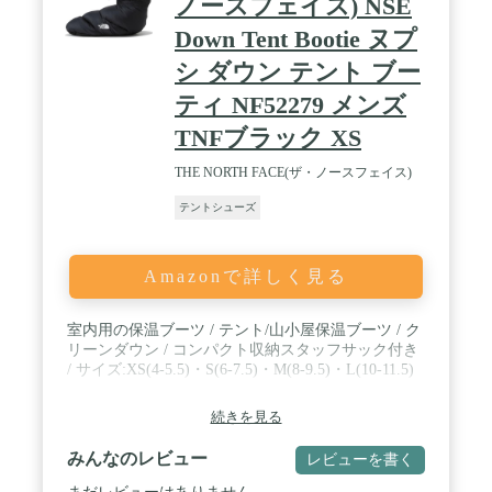
ノースフェイス) NSE
し、問題があった場合はお手数おかけしますが、注
Down Tent Bootie ヌプ
文番号を添えてアマゾンの購入履歴より弊社までご
連絡ください。
シ ダウン テント ブー
ティ NF52279 メンズ
TNFブラック XS
THE NORTH FACE(ザ・ノースフェイス)
テントシューズ
Amazonで詳しく見る
室内用の保温ブーツ / テント/山小屋保温ブーツ / ク
リーンダウン / コンパクト収納スタッフサック付き
/ サイズ:XS(4-5.5)・S(6-7.5)・M(8-9.5)・L(10-11.5)
続きを見る
みんなのレビュー
レビューを書く