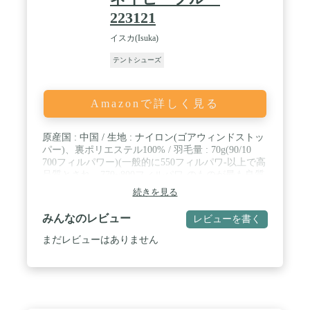
223121
イスカ(Isuka)
テントシューズ
Amazonで詳しく見る
原産国 : 中国 / 生地 : ナイロン(ゴアウィンドストッ
パー)、裏ポリエステル100% / 羽毛量 : 70g(90/10
700フィルパワー)(一般的に550フィルパワ-以上で高
品質とされ、770~800フィルパワ-のものが最も良質
とされています。) / 収納サイズ : 直径10×18cm(収納
続きを見る
スタッフバッグ付) / 重量 : 200g / カラー : ネイビー
ブルー / 構造 : ボックス構造 、収納袋つき
みんなのレビュー
レビューを書く
まだレビューはありません