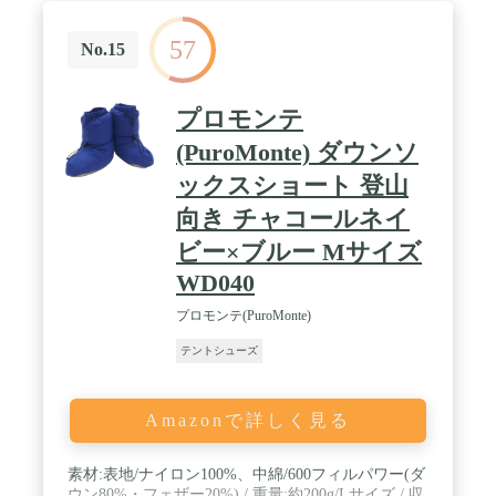
です。 / 【便利なデザイン】靴のかかとにハンドル
があると、履きやすいです。そして、縫製仕上げで
57
丈夫で長持ちです。収納袋付きので、持ち運びが便
No.15
利です。 / 【安心保証】ご自宅用はもちろん、足元
の冷えがちなオフィスや事務所など職場でのご利用
にも大変お薦めです。会社、車中泊、キャンプ、テ
プロモンテ
ント、航空機、病院、ホテルなどおすすめです。も
し商品が不具合発生してご希望に外れてしまうこと
(PuroMonte) ダウンソ
があったら、いつもで連絡ください、誠心誠意を持
ックスショート 登山
って対応致します。
向き チャコールネイ
ビー×ブルー Mサイズ
WD040
プロモンテ(PuroMonte)
テントシューズ
Amazonで詳しく見る
素材:表地/ナイロン100%、中綿/600フィルパワー(ダ
ウン80%・フェザー20%) / 重量:約200g/Lサイズ / 収