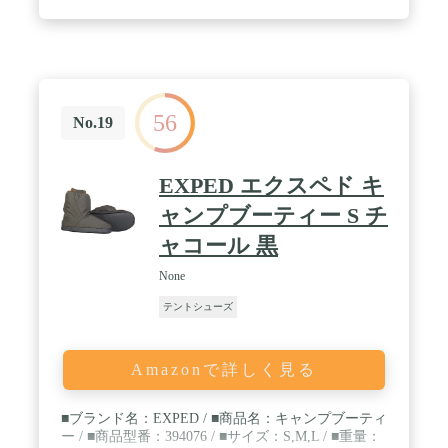
ふわで柔らかい20Ⅾ400Tナイロンで採用しており、
保温性にも通気性にも優れてます。長時間履いても
蒸れる心配はなく、快適に使えます。 / 【応用】ア
ウトドアキャンプ、キャンプシーンで使えるスリッ
パ、ご自宅用はもちろん、足元の冷えがちなオフィ
スや事務所など職場でのご利用にも大変お薦めで
56
す。会社、 車中泊、キャンプ、テント、航空機、病
No.19
院、ホテルなど もお薦めです。 / 【こんなシーンで
活躍 】防寒・防風・保温対応などの機能を兼ね備え
た多用途の防寒脚袋です。冬にサイクリング、登
EXPED エクスペド キ
山、デリバリー、バイクグローブのインナーなどに
大活躍しています。おしゃれでメンズにもレディー
ャンプブーティー S チ
スにも適応し、通勤、通学、出張、お出かけなどに
ャコール 黒
もお薦めします。 / Unit count : 1.0
None
テントシューズ
Amazonで詳しく見る
■ブランド名：EXPED / ■商品名：キャンプブーティ
ー / ■商品型番：394076 / ■サイズ：S,M,L / ■重量：