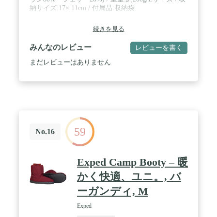
納サイズ:17× 11cm / 付属品:収納袋
続きを見る
みんなのレビュー
レビューを書く
まだレビューはありません
59
No.16
Exped Camp Booty – 暖
かく快適、ユニ。, バ
ーガンディ, M
Exped