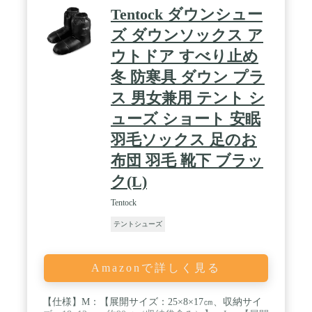
Tentock ダウンシュー
ズ ダウンソックス ア
ウトドア すべり止め
冬 防寒具 ダウン プラ
ス 男女兼用 テント シ
ューズ ショート 安眠
羽毛ソックス 足のお
布団 羽毛 靴下 ブラッ
ク(L)
Tentock
テントシューズ
Amazonで詳しく見る
【仕様】M：【展開サイズ：25×8×17㎝、収納サイ