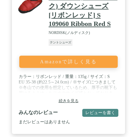
ク) ダウンシューズ
[リボンレッド] S
109060 Ribbon Red S
NORDISK(ノルディスク)
テントシューズ
Amazonで詳しく見る
カラー：リボンレッド / 重量：135g / サイズ：S
EU 35-38 (約22.5～24.0cm) / ※サイズにつきまして
※冬山での使用を想定しているため、厚手の靴下も
履けるようゆったりめのサイズ感となっておりま
す。ぴったりで履きたい方は、アウトソールの商品
続きを見る
長を参考にご検討ください。 / 商品長（アウトソー
ル）S：約26cm / 素材(アッパー)：リップストップ
みんなのレビュー
レビューを書く
ポリエステル / 素材(フィリング)：ダックダウン
600フィルパワー / 素材(ライニング)：人口ファー
まだレビューはありません
※ドローコードは付属しておりません。