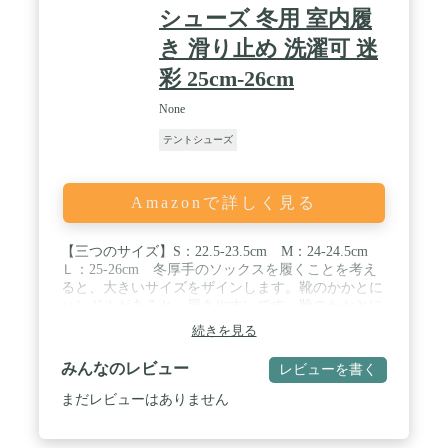
シューズ 冬用 室内履
き 滑り止め 洗濯可 迷
彩 25cm-26cm
None
テントシューズ
Amazonで詳しく見る
【三つのサイズ】S：22.5-23.5cm M：24-24.5cm
Ｌ：25-26cm 冬厚手のソックスを履くことを考え
ると、大きいサイズをザインします。靴のかかとに
ハンドルがあると、履きやすいです。靴のかかとに
スプライシングのデザインで耐久性が高い。 / 【防
続きを見る
滑・柔らかい】靴底には滑り止め加工がされたの
で、滑りにくくなって。ソフトのタイプなので、バ
みんなのレビュー
レビューを書く
タバタと足音が響きにくい。弾力性がありやわらか
く履きやすいです。 / 【高品質のパディングコット
まだレビューはありません
ン充填】充填のはパディングコットンで、ふわふわ
して、保温力が抜群です。表生地は100％ナイロン