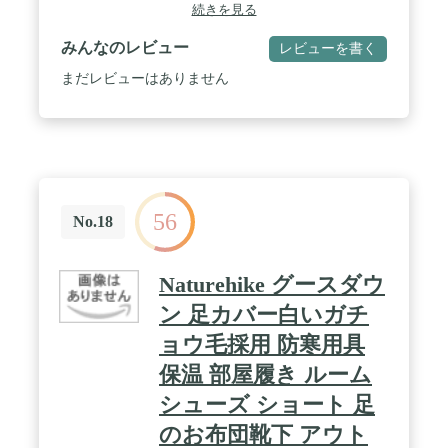
ぎ、靴の保温性を高めるために、靴の口に弾性バン
続きを見る
ドを設計する。 秋冬の季節には 室内やキャンプ用
テントに適しており、いつも足元を温めます / 【防
みんなのレビュー
レビューを書く
水・暖かい】防水ナイロンを採用するので、防水性
も抜群。水洗いも可能です / 【サイズ】2つサイ
まだレビューはありません
ズ M：25cm*17cm L：28cm*20cm 冬厚手のソ
ックスを履くことを考えると、大きいサイズをザイ
ンします / 【用途】ご自宅用はもちろん、足元の冷
えがちなオフィスや事務所など職場でのご利用にも
大変お薦めです。会社、 車中泊、キャンプ、テン
ト、航空機、病院、ホテルなど 【品質に問題がある
製品がある場合は、すぐにご連絡ください。 すぐに
56
再送または返金します】
No.18
Naturehike グースダウ
ン 足カバー白いガチ
ョウ毛採用 防寒用具
保温 部屋履き ルーム
シューズ ショート 足
のお布団靴下 アウト