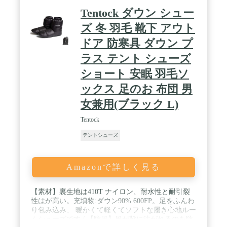
Tentock ダウン シュー
ズ 冬 羽毛 靴下 アウト
ドア 防寒具 ダウン プ
ラス テント シューズ
ショート 安眠 羽毛ソ
ックス 足のお 布団 男
女兼用(ブラック L)
Tentock
テントシューズ
Amazonで詳しく見る
【素材】裏生地は410T ナイロン、耐水性と耐引裂
性はが高い。充填物:ダウン90% 600FP。足をふんわ
り包み込み、 暖かくて軽くてソフトな履き心地ルー
ムシューズです / 【防風】風が靴に注がれるのを防