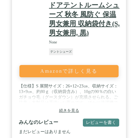
ドアテントルームシュ
ーズ 秋冬 風防ぐ 保温
男女兼用 収納袋付き(S,
男女兼用, 黒)
None
テントシューズ
Amazonで詳しく見る
【仕様】S 展開サイズ：26×12×23㎝、収納サイズ：
13×9㎝、約80ｇ（収納袋含み）、10gの90％の白い
ガチョウ毛（グースダウン）が充填させられる。ご
注意：本製品は手洗いお薦めです。ほかに洗濯機で
禁止、洗濯機で脱水はいけないことです。 / 【品
続きを見る
質】優れたフワフワ感じがあり、防寒足カバーで、
臭いもなく、優れた通気性、保温性を高く、カジュ
みんなのレビュー
レビューを書く
アルにもビジネスにも最適です。表面生地と内生地
の両方に使用され、効果的な撥水性、肌にやさし
まだレビューはありません
い、快適で高密度です。 / 【保温性＆通気性】ふわ