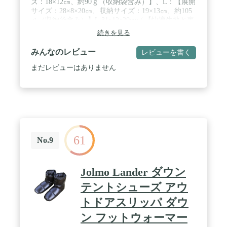
ズ：18×12㎝、約90ｇ（収納袋含み）】、L：【展開
サイズ：28×8×20㎝、収納サイズ：19×13㎝、約105
ｇ（収納袋含み）】L:31x12x20cm / 【快適生地と裏
地】生地と裏材には400 D 20 Tナイロン布を採用
続きを見る
し、手触りが滑らかで、着心地がよく、耐摩耗性が
よく、壊れにくい。400 Dナイロン生地は密度が高
みんなのレビュー
レビューを書く
く、ダウンソックスから羽毛が出ないようにしてい
ます。 / 【暖かいダウン】Tentockダウンソックスは
まだレビューはありません
良質なアヒルの毛を採用し、異臭がない。ふんわり
度が高く、熱の流出を防ぎ、温度をロックしやす
い。アヒルの綿毛の保温性は絹糸や綿よりも優れて
いる。 / 【足の裏の滑り止め】足の裏はオックスフ
ォード布を採用しており、ナイロン布ほど滑らかで
はなく、地面との摩擦を効果的に増大させるので、
それを着て地面を直接歩くことができ、滑ることも
61
恐れない。 / 【応用】冬のキャンプ、車中泊、自
No.9
宅、通勤、就寝。寒さに弱い人にとって、Tentockダ
ウンソックスはとても良い選択です。
Jolmo Lander ダウン
テントシューズ アウ
トドアスリッパ ダウ
ン フットウォーマー