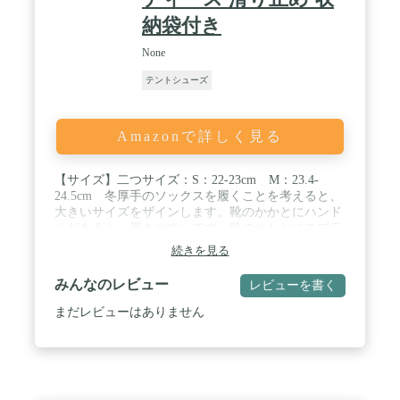
納袋付き
None
テントシューズ
Amazonで詳しく見る
【サイズ】二つサイズ：S：22-23cm M：23.4-
24.5cm 冬厚手のソックスを履くことを考えると、
大きいサイズをザインします。靴のかかとにハンド
ルがあると、履きやすいです。靴のかかとにスプラ
イシングのデザインで耐久性が高い。 / 【保温力抜
続きを見る
群のホワイトダックダウン充填】充填のはホワイト
ダックダウンで、ふわふわして、保温力が抜群で
みんなのレビュー
レビューを書く
す。表生地は100％ナイロン生地で、防水性と耐引
裂性はが高いです。水洗いも可能です。裏生地は
まだレビューはありません
100％ポリエステル繊維のポーラーフリースを採用
します。肌にやさしく快適です。 / 【防滑・柔らか
い】靴底には滑り止め加工がされたので、滑りにく
くなって。ソフトのタイプなので、バタバタと足音
が響きにくい。弾力性がありやわらかく履きやすい