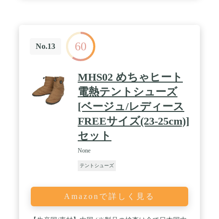
生地で、防水性と耐引裂性はが高いです。水洗いも
可能です。裏生地は100％ポリエステル繊維のポー
ラーフリースを採用します。肌にやさしく快適で
す。 / 【便利なデザイン】靴のかかとにハンドルが
あると、履きやすいです。そして、縫製仕上げで丈
60
夫で長持ちです。収納袋付きので、持ち運びが便利
No.13
です。 / 【安心保証】ご自宅用はもちろん、足元の
冷えがちなオフィスや事務所など職場でのご利用に
も大変お薦めです。会社、車中泊、キャンプ、テン
MHS02 めちゃヒート
ト、航空機、病院、ホテルなど。
電熱テントシューズ
[ベージュ/レディース
FREEサイズ(23-25cm)]
セット
None
テントシューズ
Amazonで詳しく見る