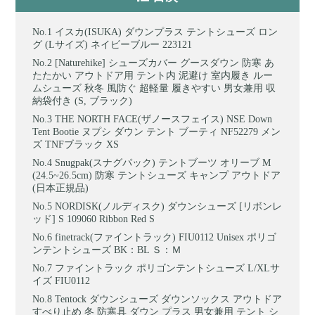
イスカ(ISUKA) ダウンプラス テントシューズ ロン
グ (Lサイズ) ネイビーブルー 223121
[Naturehike] シューズカバー グースダウン 防寒 あ
たたかい アウトドア用 テント内 泥避け 室内履き ルー
ムシューズ 秋冬 風防ぐ 超軽量 履きやすい 男女兼用 収
納袋付き (S, ブラック)
THE NORTH FACE(ザノースフェイス) NSE Down
Tent Bootie ヌプシ ダウン テント ブーティ NF52279 メン
ズ TNFブラック XS
Snugpak(スナグパック) テントブーツ オリーブ M
(24.5~26.5cm) 防寒 テントシューズ キャンプ アウトドア
(日本正規品)
NORDISK(ノルディスク) ダウンシューズ [リボンレ
ッド] S 109060 Ribbon Red S
finetrack(ファイントラック) FIU0112 Unisex ポリゴ
ンテントシューズ BK：BL Ｓ：Ｍ
ファイントラック ポリゴンテントシューズ L/XLサ
イズ FIU0112
Tentock ダウンシューズ ダウンソックス アウトドア
すべり止め 冬 防寒具 ダウン プラス 男女兼用 テント シ