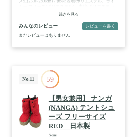
ズ:L(25.0~28.0cm) / 素材:表地/ポリエステル、ライ
ナー/フリース(ポリエステル)、中綿/ポリエステル、
靴底/ポリエステル / 付属品:キャリーバック
続きを見る
みんなのレビュー
レビューを書く
まだレビューはありません
59
No.11
【男女兼用】 ナンガ
(NANGA) テントシュ
ーズ フリーサイズ
RED 日本製
None