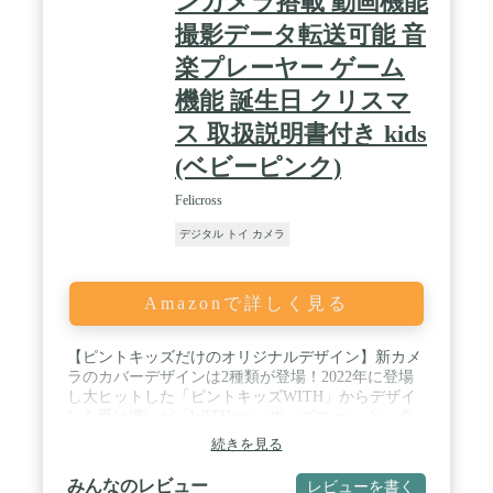
ンカメラ搭載 動画機能
撮影データ転送可能 音
楽プレーヤー ゲーム
機能 誕生日 クリスマ
ス 取扱説明書付き kids
(ベビーピンク)
Felicross
デジタル トイ カメラ
Amazonで詳しく見る
【ピントキッズだけのオリジナルデザイン】新カメ
ラのカバーデザインは2種類が登場！2022年に登場
し大ヒットした「ピントキッズWITH」からデザイ
ンを受け継いだ「WITHyou（ウィズユー)」と、今
回初登場となる幸せの四つ葉をワンポイントにした
続きを見る
「クローバー」。女の子も男の子も大好きな、ユニ
セックスで可愛いデザインです。大人から見てもお
みんなのレビュー
レビューを書く