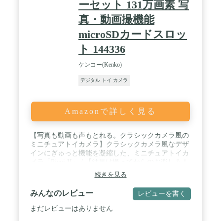
ーセット 131万画素 写
真・動画撮機能
microSDカードスロッ
ト 144336
ケンコー(Kenko)
デジタル トイ カメラ
Amazonで詳しく見る
【写真も動画も声もとれる。クラシックカメラ風の
ミニチュアトイカメラ】クラシックカメラ風なデザ
インにぎゅっと機能を凝縮した、ミニチュアトイカ
メラ「Pieni II」 / 【結果は撮ってからのお楽しみ！
写真も動画もトイカメラならではの味わいのある写
続きを見る
りで撮ろう。】「Pieni II」には液晶モニターが搭載
されていません。ファインダーもあてになりませ
みんなのレビュー
レビューを書く
ん。どんな写真が撮れたのかは、パソコンでデータ
を開いてからのお楽しみ。フィルムカメラのような
まだレビューはありません
ドキドキ感と、トイカメラならではの味わいのある