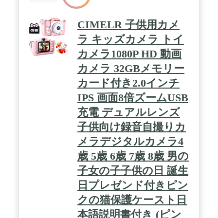
CIMELR 子供用カメ
ラ キッズカメラ トイ
カメラ1080P HD 動画
カメラ 32GBメモリー
カード付き2.0インチ
IPS 画面8倍ズームUSB
充電 デュアルレンズ
子供向け録音自撮りカ
メラデジタルカメラ4
歳 5歳 6歳 7歳 8歳 男の
子女の子子供の日 誕生
日プレゼンド付きピン
クの猫保護ケースト日
本語説明書付き (ピン