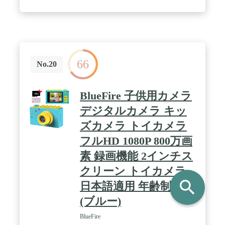
手にも快適です。【180°フリップレンズ&もっと面
白く】180°フリップレンズは、より柔軟で面白く、
より多くのアングルでの撮影を可能にします。レン
ズを回すだけで、お子様でも簡単に自撮りモードが
使えます。 / 【14スピーカー&多彩なオプション】
32GB TFカードは、写真や動画のアップロード、音
66
楽やおとぎ話のダウンロードに対応しています。14
No.20
のスピーカーホール（他社製品は5つのみ）を持つ
デザインは、様々な音量を必要とする子供のニーズ
により適しています。ファイルのアップロードやダ
BlueFire 子供用カメラ
ウンロードの方法がわからない場合は、お気軽にお
問い合わせください。 / 【31ファニーフレーム＆5
デジタルカメラ キッ
パズルゲーム】1000mA大容量バッテリーが2～4時
ズカメラ トイカメラ
間のバッテリー寿命をサポートします（市販の子供
用カメラはすべて600mA）。5種類のパズルゲーム
フルHD 1080P 800万画
が子供の思考を刺激し、思考力を鍛えます。画素数
はデジタルカメラほどクリアではないものの、
素 録画機能 2インチス
1080Pは子供のニーズに応えるのには十分です。31
クリーン トイカメラ
種類の面白いフォトフレームやフィルターが、子供
の写真をより面白くします。 / 【100%満足のいくサ
search
日本語適用 年齢制限6+
ービス】もし商品に何かご要望やご不満がございま
したら、こちらのメール までお問い合わせくださ
(ブルー)
い。100%満足のいくアフターサービスを提供させ
ていただきます。 【パッキングリスト】 1Pcs = 1*
BlueFire