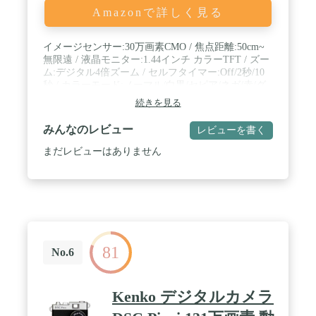
ご相談ください。適切なソリューションを提供しま
Amazonで詳しく見る
す。
イメージセンサー:30万画素CMO / 焦点距離:50cm~
無限遠 / 液晶モニター:1.44インチ カラーTFT / ズー
ム:デジタル4倍ズーム / セルフタイマー:Off/2秒/10
秒 / カラーモード:ノーマル/白黒/セピア/ネガ/赤/グ
リーン/青/ヴィヴィッド / 記録メディア:microSDカ
続きを見る
ード最大16GB / その他の機能:マイクロフォン有り/
三脚穴有り/連続撮影機能有り / ホワイトバランス:
みんなのレビュー
レビューを書く
オート/晴天/曇天/蛍光灯/白熱灯 / EV値:±2.0 (0.3EV
step / 言語設定:日本語/英語 / 静止画解像
まだレビューはありません
度:3M(2048×1536)/1M(1280×1024)/VGA(640×480) /
動画解像度:640×480/320×240 / 記録静止画枚数:16G
で約53000枚(1枚あたり約300KB換算 ※バッテリー
量考慮せず) / 記録動画時間:16Gで約260分(10秒あた
り10MB換算 ※バッテリー量考慮せず) / 保証期間:購
入後3カ月
81
No.6
Kenko デジタルカメラ