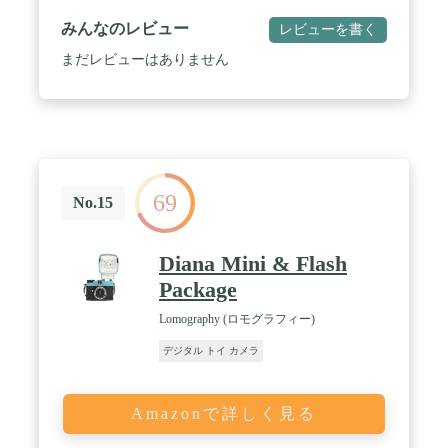
ードやフラッシュ光量に自動的に設定される機能を
搭載。 / ✅セルフィーモード搭載/レンズリングを2
みんなのレビュー
レビューを書く
度回すだけのカンタン操作で、セルフィーモードに
切替可能。セルフショットミラー付で写る範囲も確
まだレビューはありません
認できます。
69
No.15
Diana Mini & Flash
Package
Lomography (ロモグラフィー)
デジタル トイ カメラ
Amazonで詳しく見る