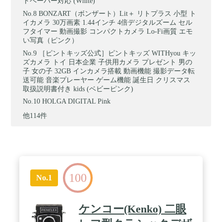
トペーパー対応 (White)
BONZART（ボンザート）Lit＋ リトプラス 小型 ト
イカメラ 30万画素 1.44インチ 4倍デジタルズーム セル
フタイマー 動画撮影 コンパクトカメラ Lo-Fi画質 エモ
い写真（ピンク）
［ピントキッズ公式］ピントキッズ WITHyou キッ
ズカメラ トイ 日本企業 子供用カメラ プレゼント 男の
子 女の子 32GB インカメラ搭載 動画機能 撮影データ転
送可能 音楽プレーヤー ゲーム機能 誕生日 クリスマス
取扱説明書付き kids (ベビーピンク)
HOLGA DIGITAL Pink
他114件
100
No.1
ケンコー(Kenko) 二眼