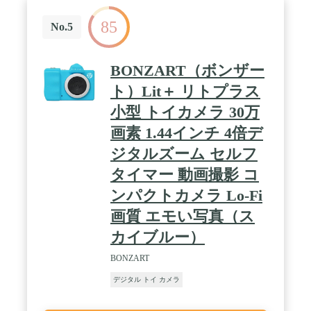
があり、お子様の視力を損なうことを防ぎます。お
85
子様は子供時代の軌跡を記録し、思い出に残る瞬間
No.5
を捉えることができます。 / 【USB充電式キッズカ
メラ、32GB TFカード付き】大容量リチウム電池を
内蔵し、写真や動画を3時間撮影できます。どこに
BONZART（ボンザー
でも持って行き、素晴らしい瞬間を捉えましょう。
USB ケーブルでコンピュータに接続して、写真やビ
ト）Lit＋ リトプラス
デオを転送したり、幼児用カメラを充電したりしま
小型 トイカメラ 30万
す。また、32GBメモリーカードが付属しており、
数千枚の写真を保存できます。もうストレージ不足
画素 1.44インチ 4倍デ
を心配する必要はありません! / 【子供への理想的な
ギフト】この子供用デジタルカメラは、6歳から12
ジタルズーム セルフ
歳までのお子様へのクリスマスプレゼント、誕生日
タイマー 動画撮影 コ
プレゼント、ホリデーギフトとして理想的なカメラ
です。トイカメラの目新しさは、子供たちが目を通
ンパクトカメラ Lo-Fi
して世界を探検したいという欲求を引き起こし、
「写真家」になって走り回るきっかけになる可能性
画質 エモい写真（ス
があります。趣味を育てて、楽しい時間を過ごしま
カイブルー）
しょう。 / 【100%満足サービス】内容: 1* キッズカ
メラ（言語設定を調整できます。）、1* USB充電ケ
BONZART
ーブル、1* 漫画保護ケース、1* 32GBメモリーカー
ド、1* ストラップ、1* ユーザーマニュアル（ダウ
デジタル トイ カメラ
ンロード可能な英語と日本語のマニュアル）。当社
の製品についてサポートが必要な場合は、時間内に