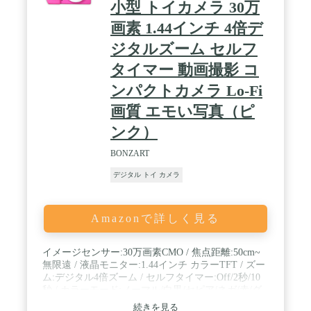
小型 トイカメラ 30万
画素 1.44インチ 4倍デ
ジタルズーム セルフ
タイマー 動画撮影 コ
ンパクトカメラ Lo-Fi
画質 エモい写真（ピ
ンク）
BONZART
デジタル トイ カメラ
Amazonで詳しく見る
イメージセンサー:30万画素CMO / 焦点距離:50cm~
無限遠 / 液晶モニター:1.44インチ カラーTFT / ズー
ム:デジタル4倍ズーム / セルフタイマー:Off/2秒/10
秒 / カラーモード:ノーマル/白黒/セピア/ネガ/赤/グ
リーン/青/ヴィヴィッド / 記録メディア:microSDカ
続きを見る