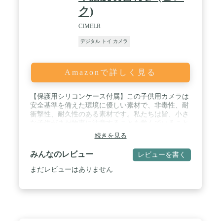
ク)
CIMELR
デジタル トイ カメラ
Amazonで詳しく見る
【保護用シリコンケース付属】この子供用カメラは
安全基準を備えた環境に優しい素材で、非毒性、耐
衝撃性、耐久性のある素材です。私たちは皆、小さ
な子供がまだ物事に注意することを学んでいること
を知っています.落下防止シリコンケースは、衝撃や
続きを見る
落下に対する耐衝撃保護を幼児用カメラに提供しま
す。子供用カメラには、子供がミニカメラを首に掛
みんなのレビュー
レビューを書く
けられるように特別に設計された、持ち運びに便利
な耐久性のあるストラップが付いています。 / 【複
まだレビューはありません
数の機能、小さな手のひらを使って大きな楽しみで
遊ぶ】子供用カメラには、28の漫画のステッカーフ
ォトフレームと6つのフィルターがあります。同時
に自撮り、動画、再生、録画、パズルゲームなどの
機能も搭載。キッズカメラには、前面と背面の両方
に HD レンズがあり、HD IPS 目の保護スクリーン