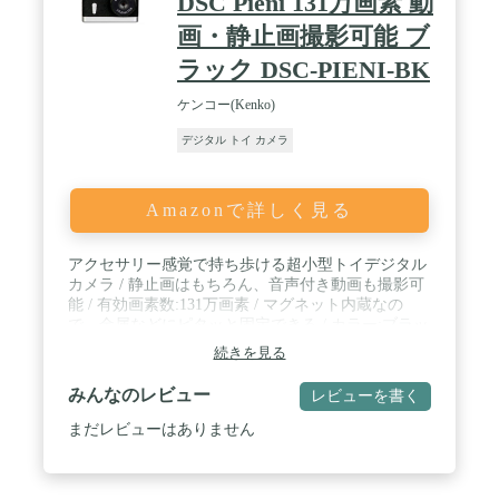
DSC Pieni 131万画素 動
画・静止画撮影可能 ブ
ラック DSC-PIENI-BK
ケンコー(Kenko)
デジタル トイ カメラ
Amazonで詳しく見る
アクセサリー感覚で持ち歩ける超小型トイデジタル
カメラ / 静止画はもちろん、音声付き動画も撮影可
能 / 有効画素数:131万画素 / マグネット内蔵なの
で、金属などにピタッと固定できる / カラー:ブラッ
ク
続きを見る
みんなのレビュー
レビューを書く
まだレビューはありません