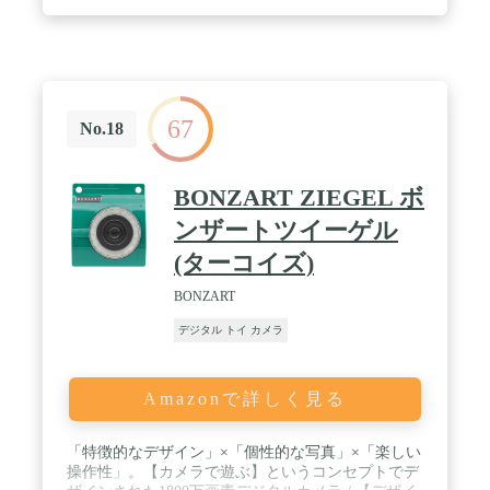
写真を撮ってみましょう。 / 【重さたったの18g！
パステルカラーの4色で、自分に合った色が選べ
る！】「Pieni II」は重さたったの18g！(本体のみ)持
っていること自体を忘れてしまう小ささです。でも
マカロンを思わせる可愛らしいミント、ピーチ、オ
レンジと、クールなグレーの4カラーで存在感はた
67
っぷり。普段のコーディネートなどに合わせて選ん
No.18
でみて下さい。 / 【Amazonだけ！キーホルダーも付
属】首にかけられるネックストラップだけでなく、
バッグやスマホなどに取り付けられるキーホルダー
BONZART ZIEGEL ボ
も付属しました。Amazonだけの限定特典です。 /
【製品仕様】撮像素子：1/10型 131万画素CMOSセ
ンザートツイーゲル
ンサー/ レンズ：f=3.2mm F2.8 / 撮影距離：約0.3m
(ターコイズ)
～ /内蔵メモリ：なし / 外部メモリ： microSD/SDHC
カード(～16GB) / 保存ファイル形式：静止画：
BONZART
JPEG、動画：MJPEG（AVI）、音声：MP3 / 撮影サ
イズ：1280×1024(静止画)、480p30fps(動画)/ シャッ
デジタル トイ カメラ
タースピード：1/100秒(固定) / ISO感度：100(固定) /
電源：リチウムイオンバッテリー(内蔵) / 入出力ポ
ート： USB mini Bポート (充電、データ転送用) /サ
Amazonで詳しく見る
イズ：51×36×18mm / 重さ：約18g(本体のみ) / 付属
品：ネックストラップ、キーホルダー、USBケーブ
ル（A to mini B）、取扱説明書
「特徴的なデザイン」×「個性的な写真」×「楽しい
操作性」。【カメラで遊ぶ】というコンセプトでデ