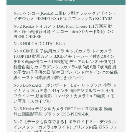
ケンコー(Kenko) 二眼レフ型クラシックデザイント
イデジカメ PIENIFLEX (ピエニフレックス) KC-TY02
Kenko トイカメラ DSC Pieni Cheese 131万画素 動
画・静止画撮影可能 イエロー microSDカード対応 DSC-
PIENI CHEESE
HOLGA DIGITAL Black
CIMELR 子供用カメラ キッズカメラ トイカメラ
1080P HD 動画カメラ 32GBメモリーカード付き2.0イン
チIPS 画面8倍ズームUSB充電 デュアルレンズ 子供向け
録音自撮りカメラデジタルカメラ4歳 5歳 6歳 7歳 8歳 男
の子女の子子供の日 誕生日プレゼンド付きピンクの猫保
護ケースト日本語説明書付き (ピンク)
BONZART（ボンザート）Lit＋ リトプラス 小型 ト
イカメラ 30万画素 1.44インチ 4倍デジタルズーム セル
フタイマー 動画撮影 コンパクトカメラ Lo-Fi画質 エモ
い写真（スカイブルー）
Kenko デジタルカメラ DSC Pieni 131万画素 動画・
静止画撮影可能 ブラック DSC-PIENI-BK
【データも保存できる】ポラロイド Snap デジタル
インスタントカメラ (ホワイト) プリンタ内蔵 ZINK フォ