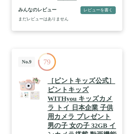
ード最大16GB / その他の機能:マイクロフォン有り/
三脚穴有り/連続撮影機能有り / ホワイトバランス:
みんなのレビュー
レビューを書く
オート/晴天/曇天/蛍光灯/白熱灯 / EV値:±2.0 (0.3EV
step / 言語設定:日本語/英語 / 静止画解像
まだレビューはありません
度:3M(2048×1536)/1M(1280×1024)/VGA(640×480) /
動画解像度:640×480/320×240 / 記録静止画枚数:16G
で約53000枚(1枚あたり約300KB換算 ※バッテリー
量考慮せず) / 記録動画時間:16Gで約260分(10秒あた
り10MB換算 ※バッテリー量考慮せず) / 保証期間:購
入後3カ月
79
No.9
［ピントキッズ公式］
ピントキッズ
WITHyou キッズカメ
ラ トイ 日本企業 子供
用カメラ プレゼント
男の子 女の子 32GB イ