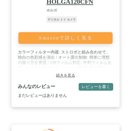
HOLGA120CFN
ね。パッケージも可愛いのでギフトにぴったり。お
誕生日、クリスマス、お正月、卒園や入学のプレゼ
ホルガ
ントとして大人気です。 / 【おもちゃのお悩みを解
決したい！いちから開発した新カメラ】「小さな画
デジタル トイ カメラ
面は目に負担かも」「説明書が分かりづらい」「欲
しい機能が入っていない」「楽しく長く使いたい」
…累計13万台を販売したトイカメラだから、ユーザ
Amazonで詳しく見る
ーの皆様からのたくさんのお声をいただいてきまし
た。新しいピントキッズカメラはココタススタッフ
が製造工場といちから開発をスタート。安心して使
カラーフィルター内蔵: ストロボと組み合わせて、
っていただける玩具を目指して、外観だけではな
独自の色彩感を演出 / オート露出制御: 簡単に理想
く、操作画面のデザインや動作プログラムも考えま
の撮り方を実現 / 120フィルム対応: 中判フィルムを
した。また、カメラに使う部品や製造の品質までし
楽しむことができます / ストロボ内蔵: 低光量でも
っかりチェックして完成したのが今回の新カメラで
明るい撮影が可能 / ホルガカメラとの互換性: ホル
続きを見る
す。また、楽しいおもちゃを安心して使っていただ
ガ中判カメラでお得に楽しめる
きたいから、ピントキッズだけの独自の販売店保証
をご用意しています。お買い上げから「90日間のあ
みんなのレビュー
レビューを書く
んしん保証」で、通常使用の範囲内で発生した不具
まだレビューはありません
合、お届け時の破損や初期不良等に迅速に対応いた
します。※シリーズ累計13万台販売数：自社調べ。
(2023年7月)