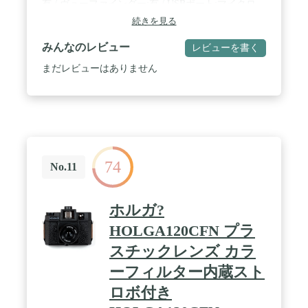
もできます◎ / 【撮影したデータはUSBとカードで
有 / ヴューファインダー:有 / USBポート:マイクロ
転送】撮影データは付属のUSBコードやメモリーカ
USB / USBポート:マイクロUSB
続きを見る
ード（※一部ロットではメモリーカードにキャラク
ター印刷なしとなります。機能は同じです。）を使
みんなのレビュー
レビューを書く
ってパソコンなどのデバイスに転送可能。バックア
ップしたデータは大きな画面で楽しんだり、プリン
まだレビューはありません
トアウトしたり自由に楽しめます。（本体に無線通
信機能はありません。また全ての外部デバイスとの
互換性、接続動作を保証するものではございませ
ん）レトロな色やちょっとずれたピントなど、アナ
ログなフィルムカメラのような映りはトイカメラな
らでは。傾いたアングル、意外な被写体など、お子
様の視点で撮影された写真は大人が見返しても楽し
74
めます。さらに!内蔵バッテリー（700ｍAh）のUSB
No.11
充電式なので乾電池は必要ありません。お出かけ先
でもモバイルバッリーなどから充電できて便利！３
時間前後の連続使用が可能で、電源を切り忘れても
ホルガ?
設定した時間に自動でOFFになる安心設計です。 /
【付属品もセット、これさえ贈ればすぐに遊べ
HOLGA120CFN プラ
る！】カメラ本体にメモリーカード（※一部ロット
スチックレンズ カラ
ではメモリーカードにキャラクター印刷なしとなり
ます。機能は同じです。）、充電/転送コード、専用
ーフィルター内蔵スト
シリコンカバー＆長さ調節可能なストラップと必要
な付属品がすべてセットになっています。買い足す
ロボ付き
ものもなくすぐに使い始められるのが嬉しいです