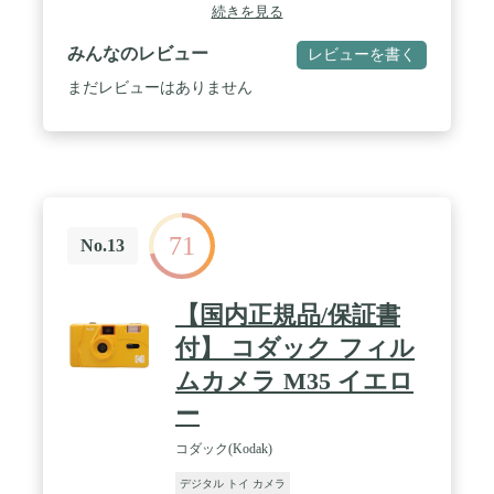
緒に撮れる！自撮りに強い広角仕様】広い範囲を写
続きを見る
せる広角仕様だから、自撮りもカンタン。 / 【カラ
ーフィルター(別売)で雰囲気チェンジ】pixtoss専用
みんなのレビュー
レビューを書く
のカラーフィルターを使えば、いつもの写真がガラ
ッとチェンジ。 / 【製品仕様】使用フィルム：イン
まだレビューはありません
スタックスミニ(チェキ)フィルム/焦点距離：
f=45.5mm(35mm換算25.5mm相当)/適正撮影距離：
0.5m~1.0m(フラッシュ有効範囲：0.5m~0.8m)/絞り
値：F11/シャッタースピード：1/80(固定)/内蔵フラ
ッシュ：搭載/電源：単4形アルカリ電池2本
71
No.13
【国内正規品/保証書
付】 コダック フィル
ムカメラ M35 イエロ
ー
コダック(Kodak)
デジタル トイ カメラ