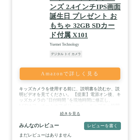
ンズ 2.4インチIPS画面
誕生日 プレゼント お
もちゃ 32GB SDカー
ド付属 X101
Yuemei Technology
デジタル トイ カメラ
Amazonで詳しく見る
キッズカメラを使用する前に、説明書を読むか、説
明ビデオを見てください。 【提案】電源オン後、キ
ッズカメラの "日付時間 "を現地時間に修正し、
LCDオフ、オートオフボリューム、キャプチャ時間
など、お子様のニーズに応じてデフォルトパラメー
続きを見る
タを調整してください。 / 【6.1センチ（2.4イン
チ）IPSスクリーン＆より快適】ミニボディに6.1セ
みんなのレビュー
レビューを書く
ンチ（2.4インチ）IPS HDスクリーンを搭載し（他
社製品は5.1センチ（2インチ）のみ）、1080pの高精
まだレビューはありません
細な画質を提供します。大きめのボタンはお子様の