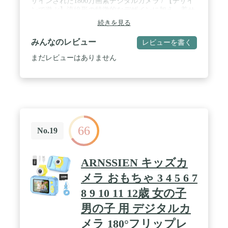
ザインされた1800万画素デジタルカメラ / 【デザイ
ンで遊ぶ】流線形の特徴的なデザインに加え、着せ
替え可能なフロントパーツによりオリジナルデザイ
続きを見る
ンへのカスタマイズが気軽に行えます / 【写真で遊
ぶ】8つのカラーモード、3種の撮影フォーマット、
みんなのレビュー
レビューを書く
二重露光撮影機能、フィルム写真のような雰囲気が
味わえるフレーム機能を搭載。加工アプリや専門的
まだレビューはありません
な知識がなくても簡単に個性的な写真が撮影できま
す。コンバージョンレンズ（別売り）対応で広角撮
影やマクロ撮影も可能です / 【操作で遊ぶ】多くの
エフェクトや機能がボタンやダイヤル操作によって
ダイレクトに変更可能。スマートフォンでは味わえ
ない「カメラを操作して写真を撮る」楽しさが味わ
えます。 / 【主な仕様】最大有効画素数：1800万画
66
素 / 動画：720P 30FPS / ファーカス : 固定 / 記録メ
No.19
ディア：SDHCカード（別売り）/ 電源：単3乾電池3
本（別売り） / 保証：ご購入から1年
ARNSSIEN キッズカ
メラ おもちゃ 3 4 5 6 7
8 9 10 11 12歳 女の子
男の子 用 デジタルカ
メラ 180°フリップレ