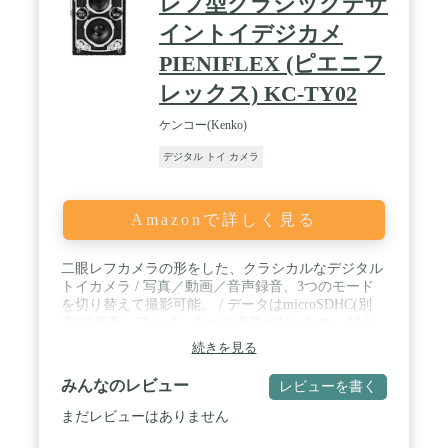
レフ型クラシックデザ
イントイデジカメ
PIENIFLEX (ピエニフ
レックス) KC-TY02
ケンコー(Kenko)
デジタル トイ カメラ
Amazonで詳しく見る
二眼レフカメラの形をした、クラシカルなデジタル
トイカメラ / 写真／動画／音声録音、3つのモード
を切り替えて撮影可能。 / データはmicroSDHC(別
売)に保存。ファインダーや液晶がないため、どう
撮れたかは後でのお楽しみ。 / 付属のUSBケーブル
続きを見る
でパソコンにつなぎ、充電やデータの取り込みを行
います。 / 持ち歩きに便利なネックストラップ付
みんなのレビュー
レビューを書く
き。
まだレビューはありません