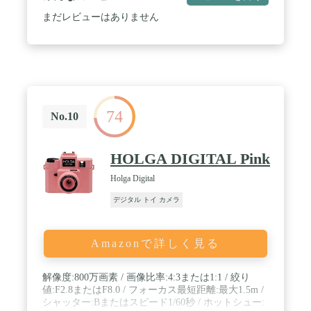
洒落なカラバリから選べるから、きっとお気に入り
が見つかります。撮影はカメラを向けてシャッター
まだレビューはありません
ボタンを押すだけ♪明るさやピントは周囲の環境に
合わせて自動で調整。ボタンでズームもでき、気分
はカメラマン！フラッシュ機能はありませんのでお
子様に安心です。※WITHyou・クローバーのカバー
は新カメラ専用です。これまでのピントキッズカメ
ラに合わせて使うことは出来ません。 / 【自撮りや
動画撮影、フレームなどの機能も満載】トイカメラ
74
ですが出来ることはたくさん！インカメラも付いて
No.10
いるからスマホのようなセルフィー撮影もOK♪写真
と同じようにボタン一つで音声入りの動画も撮れち
ゃいます。集合写真が撮れるタイマー機能や可愛く
HOLGA DIGITAL Pink
デコれるフレーム撮影など、撮影を楽しめる機能が
たっぷり入っているから飽きずに遊べます。ピント
Holga Digital
キッズだけのオリジナルデザインに一新したかわい
デジタル トイ カメラ
いフレームにも注目！さらに、"ゲーム"や"音楽再
生"もOK!ゲームモードにはあらかじめ複数のミニゲ
ームを内蔵。また、メモリーカードにお手元のMP3
データを入れれば音楽モードで再生できます。好き
Amazonで詳しく見る
な曲を流したりゲームを楽しんだり、写真撮影以外
にも遊び方があるから、ちょっとした待ち時間や暇
つぶしにもぴったりです◎ゲームに熱中してしまう
解像度:800万画素 / 画像比率:4:3または1:1 / 絞り
のは心配…というユーザー様の声を受けて、新カメ
値:F2.8またはF8.0 / フォーカス最短距離:最大1.5m /
ラではパスワードロック機能も追加!ゲームなしに
シャッター:Bまたはスピード1/60秒 / ホットシュー: