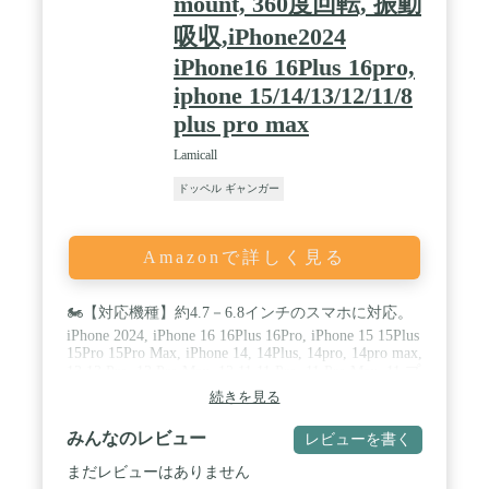
mount, 360度回転, 振動
吸収,iPhone2024
iPhone16 16Plus 16pro,
iphone 15/14/13/12/11/8
plus pro max
Lamicall
ドッペル ギャンガー
Amazonで詳しく見る
🏍【対応機種】約4.7－6.8インチのスマホに対応。
iPhone 2024, iPhone 16 16Plus 16Pro, iPhone 15 15Plus
15Pro 15Pro Max, iPhone 14, 14Plus, 14pro, 14pro max,
13 13 Pro, 13 Pro Max, 12 11 11 Pro, 11 Pro Max, 11 プ
ロ マックス, XS XS Max XR X 8 7 7plus 6 6s 6plus,
続きを見る
S3 S4 S5 S6 S7, pixel, Galaxy S7 S6, Note 6 5, LG,
P20 P10 lite, Galaxy, Xiaomi Redmi Note 8 9 10 pro
みんなのレビュー
レビューを書く
miniなど。スマホの厚さ15mmまで対応可能で、横
幅は約78mm以内、縦幅は約125mm-174mm対応可能
まだレビューはありません
ですので、購入する前にご端末に合うかどうか是非