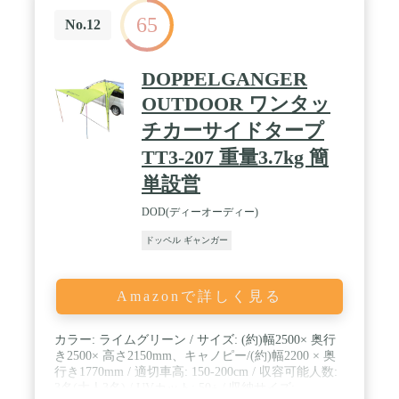
65
No.12
DOPPELGANGER
OUTDOOR ワンタッ
チカーサイドタープ
TT3-207 重量3.7kg 簡
単設営
DOD(ディーオーディー)
ドッペル ギャンガー
Amazonで詳しく見る
カラー: ライムグリーン / サイズ: (約)幅2500× 奥行
き2500× 高さ2150mm、キャノピー/(約)幅2200 × 奥
行き1770mm / 適切車高: 150-200cm / 収容可能人数:
3名(大人3名) / UVカット: 50+ / 収納サイズ: