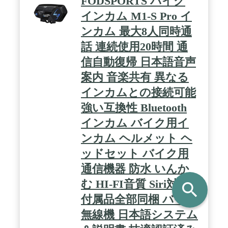
FODSPORTS バイク
オフィスドアなど広い範囲に適用！ / 【安心できる
品質保証】製品は8ケ月間品質保証、使用中に何か
インカム M1-S Pro イ
問題があれば、商品を開封しても、こちらは商品交
ンカム 最大8人同時通
換、返品、返金など対応が可能です、24時間のカス
タマーサービスを提供します、お気軽にお問合わせ
話 連続使用20時間 通
てください。
信自動復帰 日本語音声
案内 音楽共有 異なる
インカムとの接続可能
強い互換性 Bluetooth
インカム バイク用イ
ンカム ヘルメット ヘ
ッドセット バイク用
通信機器 防水 いんか
む HI-FI音質 Siri対応
search
付属品全部同梱 バイク
無線機 日本語システム