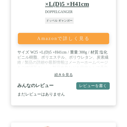
×L(D)5 ×H41cm
DOPPELGANGER
ドッペル ギャンガー
Amazonで詳しく見る
サイズ W25 ×L(D)5 ×H41cm / 重量:300g / 材質:塩化
ビニル樹脂、ポリエステル、ポリウレタン、炭素繊
維 / 製品の詳細や最新情報はメーカーホームページ
をご確認下さい。 / 製品改良などを目的として予告
なしに仕様を変更する場合があります。 / 製品につ
続きを見る
きましては細心の品質管理を行っておりますが、万
一製品に不具合・不足部品等がございましたら、取
みんなのレビュー
レビューを書く
扱説明書に記載のメーカーサポート窓口までお問い
合わせ下さい。 / 部門名: ユニセックス大人
まだレビューはありません