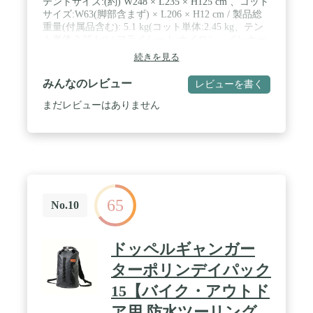
テントサイズ:(約) W248 × L235 × H125 cm 、コット
サイズ:W63(脚部含まず) × L206 × H12 cm / 製品総
重量(付属品含む): 5.1 kg(コット単体:2.45 kg、テン
ト単体:2.35 kg) / フライシート:ナイロン、インナー
テント:ポリエステル、コット生地:ポリエチレン、
続きを見る
キャリーバッグ:ポリエステル、ポール・ペグ:アル
ミ、脚部パーツ:ナイロン樹脂、フライシート耐水
みんなのレビュー
レビューを書く
圧:PU 2,000mm、 インナーテントフロア耐水圧:PU
5,000mm / 製品の詳細や最新情報はメーカーホーム
まだレビューはありません
ページをご確認下さい。製品改良などを目的として
予告なしに仕様を変更する場合があります。 / 製品
につきましては細心の品質管理を行っております
が、万一製品に不具合・不足部品等がございました
ら、取扱説明書に記載のメーカーサポート窓口まで
お問い合わせ下さい。 / 対象シーズン: 夏
65
No.10
ドッペルギャンガー
ターポリンデイパック
15【バイク・アウトド
ア用 防水ツーリング