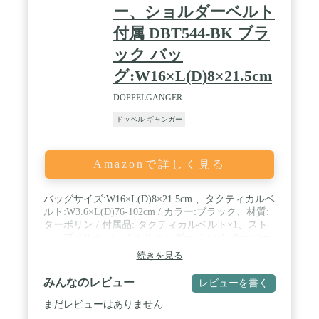
ー、ショルダーベルト
付属 DBT544-BK ブラ
ック バッ
グ:W16×L(D)8×21.5cm
DOPPELGANGER
ドッペル ギャンガー
Amazonで詳しく見る
バッグサイズ:W16×L(D)8×21.5cm 、タクティカルベ
ルト:W3.6×L(D)76-102cm / カラー:ブラック、材質:
ターポリン / 付属品: タクティカルベルト×1、スト
ラップベルト×2、ボトルホルダー×1 (センターパー
ツ×1、ボトルバンドベルト×2)、ショルダーベルト
続きを見る
×1 / 製品の詳細や最新情報はメーカーホームページ
をご確認下さい。 / 製品改良などを目的として予告
みんなのレビュー
レビューを書く
なしに仕様を変更する場合があります。 / 製品につ
きましては細心の品質管理を行っておりますが、万
まだレビューはありません
一製品に不具合・不足部品等がございましたら、取