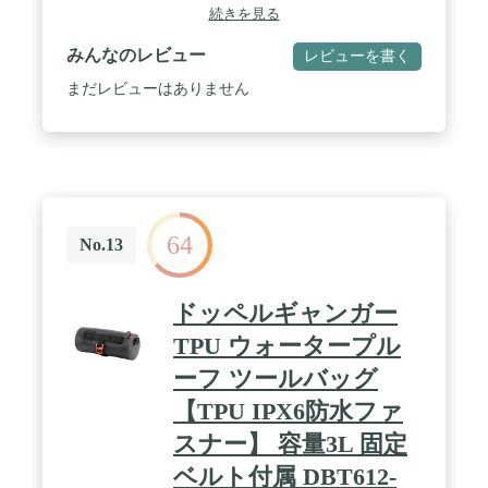
(約)1130×直径150mm / 重量: (約)3.7kg ※付属品含ま
続きを見る
ず / 材質: テント生地/190Tポリエステル、ポール/グ
ラスファイバー/スチール / 付属品: ペグ、ストーム
みんなのレビュー
レビューを書く
ロープ、キャリーバッグ、取扱説明書 / 耐水圧:
1000mm
まだレビューはありません
64
No.13
ドッペルギャンガー
TPU ウォータープル
ーフ ツールバッグ
【TPU IPX6防水ファ
スナー】 容量3L 固定
ベルト付属 DBT612-