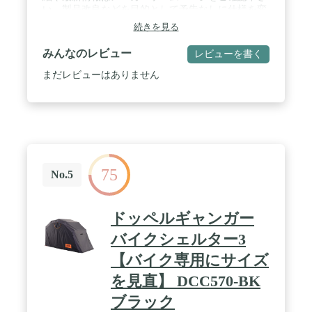
い。製品改良などを目的として予告なしに仕様を変
更する場合があります。 / 製品につきましては細心
続きを見る
の品質管理を行っておりますが、万一製品に不具
合・不足部品等がございましたら、取扱説明書に記
みんなのレビュー
レビューを書く
載のメーカーサポート窓口までお問い合わせ下さ
い。 / 部門名: ユニセックス大人
まだレビューはありません
75
No.5
ドッペルギャンガー
バイクシェルター3
【バイク専用にサイズ
を見直】 DCC570-BK
ブラック