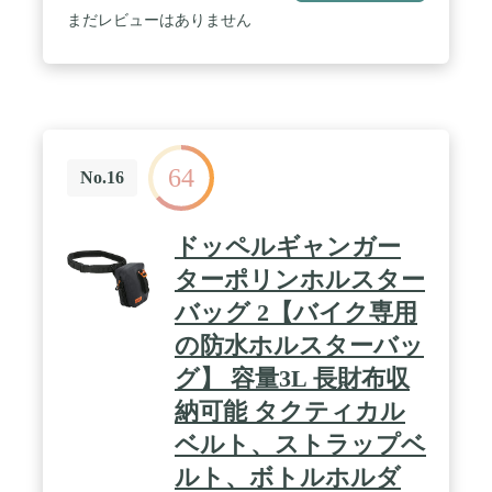
指した脱炭素化への取り組みとして、紙媒体での同
防水処理が施しておる、内側表面にはポリウレタン
まだレビューはありません
封を控えさせていただいております。Kaedear公式サ
塗料と紫外線防止保護塗料を塗る工芸で、ポリウレ
イトの各商品ページから閲覧またはダウンロードが
タン塗料なら撥水性、防水性が優れる、内側の生地
可能です。 ■ブランド：Kaedear（カエディア）■万
も柔らかくになる、着脱時の傷が最小限に抑えられ
一に備え、セーフティーバンドKDR-SFB-Cをご活用
る、紫外線防止保護塗料なら、バイクを紫外線から
頂く、もしくはストラップKDR-SFB-S、カラビナな
守ってくれる効果がある。 / 【優しいデザイン】製
どを活用し、ホルダーセット後にハンドルと繋げる
品正面の警告反射テープが二枚付くだけではなく、
事で不測の事態に備える事をおすすめしています。
安全性を考えると、背面に警告反射テープを二枚追
64
/ "【メーカー保証】 ■メーカー保証期間：１年（ご
加される、またはチェーンロックの穴が前後両方も
No.16
購入日と同日が期限） カエディアではお客様にご満
付く、錆びやすい金属製の穴に比べて、こちらが採
足頂ける様、販売後もサポートさせて頂きます。 商
用された布の縫製の穴の方がいい。裾を絞るゴムと
品のご不明な点はもちろん、バイクへのお取り付け
ワンタッチバックル付きの設計で、カバー飛びをよ
ドッペルギャンガー
に関するご相談は、国家整備資格を保有したスタッ
くに防止。 / 【製品仕様】サイズ：
フがおりますので、専門知識に対しても的確に対応
245*125*105cm、ほぼ様々すべてのバイクをカバー
ターポリンホルスター
させて頂きます。 万一、製品不良に起因する不具合
可能、専用の収納バッグがついているため、持ち運
バッグ 2【バイク専用
と診断される場合は、弊社のメーカー保証規定に基
びやすい。製品は一年間品質保証、使用中に何か問
づき審議させて頂き、メーカー保証による無償での
題があれば、商品を開封しても、こちらは商品交
の防水ホルスターバッ
修理、交換を行わせて頂きます。業務用に使用され
換、返品、返金など対応が可能です、24時間のカス
る際は、メーカー保証期間を半分の期間とさせて頂
タマーサービスを提供します、お気軽にお問合わせ
グ】 容量3L 長財布収
きます（例：メーカー保証期間が1年の場合、6ヶ月
てください。知っておいていただきたいこと：製品
納可能 タクティカル
となり、ご購入日の月に6ヶ月を加算した同日が期
の累計使用時間や使用環境によっては、何らかの不
限）詳細は公式サイト内メーカー保証規定をご覧下
具合が生じる可能性があります。
ベルト、ストラップベ
さい。 お取り付け後、ご使用後でも、対応させて頂
きます。日本メーカーとして、おもてなしの心で対
ルト、ボトルホルダ
応致します。先ずはお気軽にご相談下さい。"