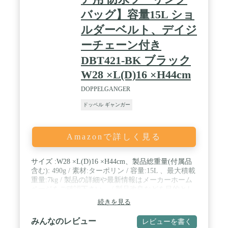
バッグ】容量15L ショ
ルダーベルト、デイジ
ーチェーン付き
DBT421-BK ブラック
W28 ×L(D)16 ×H44cm
DOPPELGANGER
ドッペル ギャンガー
Amazonで詳しく見る
サイズ :W28 ×L(D)16 ×H44cm、製品総重量(付属品
含む): 490g / 素材:ターポリン / 容量:15L 、最大積載
重量:7kg / 製品の詳細や最新情報はメーカーホーム
ページをご確認下さい。 / 製品改良などを目的とし
て予告なしに仕様を変更する場合があります。 / 製
続きを見る
品につきましては細心の品質管理を行っております
が、万一製品に不具合・不足部品等がございました
みんなのレビュー
レビューを書く
ら、取扱説明書に記載のメーカーサポート窓口まで