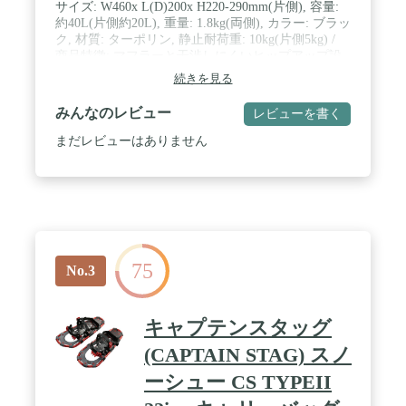
サイズ: W460x L(D)200x H220-290mm(片側), 容量:
約40L(片側約20L), 重量: 1.8kg(両側), カラー: ブラッ
ク, 材質: ターポリン, 静止耐荷重: 10kg(片側5kg) /
商品特徴: マフラーと干渉しにくいヒップアップ設
計, 約40Lの大容量設計, ターポリン素材による防水
続きを見る
仕様, 形状維持PEボード内蔵で型崩れ防止, 開口部
の広いロールトップ仕様, デイジーチェーンを合計4
みんなのレビュー
レビューを書く
ヶ所装備, 面ファスナーとバックルを併用した簡単
着脱システム / 付属品: 後方固定ベルトx 1, 前方固定
まだレビューはありません
ベルトx 2 / コンセプトサマリー: バイクで楽しむキ
ャンプ・ツーリングのために開発された、全天候型
の大容量防水バッグ。快適なバイク旅をサポートす
る多彩な機能を備えた、ドッペルギャンガーのモー
タサイクルバッグです。 / 製品の詳細や最新情報は
メーカーホームページをご確認下さい。 / 製品改良
などを目的として予告なしに仕様を変更する場合が
75
あります。 / 製品につきましては細心の品質管理を
No.3
行っておりますが、万一製品に不具合・不足部品等
がございましたら、取扱説明書に記載のメーカーサ
ポート窓口までお問い合わせ下さい。
キャプテンスタッグ
(CAPTAIN STAG) スノ
ーシュー CS TYPEII