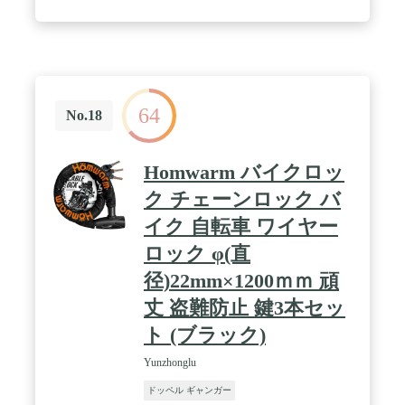
ご確認ください。（手帳型のケースが対応できませ
んから、ご注意ください。） / 🏍【片手着脱可能】
丈夫で連動型のアームにより、片手でスマホを取付
け・取外します。スマホでホルダーの上部をプッシ
ュしてスマホを入れ、手を離せると、アームは自動
的に収縮し、ガッチリとご端末をクランプします。
64
No.18
すぐに取り外しができるのでサイクリング中の撮影
に便利。 / 🏍【振動吸収シリコン】ハンドルマウン
トに四つのブレ防止シリコンが付き、シリコンパッ
Homwarm バイクロッ
ドの枚数を変更して、ハンドル径に合わせます。ハ
ンドル径は15-30mmに対応可能。スマホホルダーに
ク チェーンロック バ
あたる真正面にEVA樹脂マットがつき、ホルダーの
四隅にもシリコンパッドが付き、防音防水で、耐衝
イク 自転車 ワイヤー
撃性を向上させます。 / 🏍【落下防止ロック】使い
ロック φ(直
勝手がよいロックが設置され、強い振動でもスマホ
をしっかりホールドできます。また、スマホの四隅
径)22mm×1200ｍｍ 頑
のかわりに、スマホをオールカバーするデザイン
丈 盗難防止 鍵3本セッ
は、スマートフォンをガッチリと固定できます。 /
【ご注意】本品はバイクの一定の振動を防止する可
ト (ブラック)
能ですが、すべでの振動を吸収することではありま
せん。強い衝撃にあったら、製品の角度に影響を与
Yunzhonglu
える可能性があります。ぜひご注意ください。
ドッペル ギャンガー