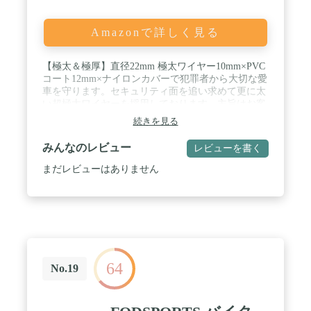
Amazonで詳しく見る
【極太＆極厚】直径22mm 極太ワイヤー10mm×PVC
コート12mm×ナイロンカバーで犯罪者から大切な愛
車を守ります。セキュリティ面を追い求めて更に太
い超極太ワイヤーを採用しております。主旨はお客
様はもっと安心に商品を使うことです。 / 【銅製シ
続きを見る
リンダー＆鍵】銅製キーシリンダーが搭載されてお
り、自動的に弾き戻すことができます。防ダニ/錆/
みんなのレビュー
レビューを書く
防水性にも優れています。また、鍵も銅製で、複製
にくく、摩耗防止、耐用で、永久にスムーズに開錠
まだレビューはありません
することはできます。高強度、良い精度、無錆、贅
沢で耐久性のある商品なので、安全かつ便利に使え
ます。 / 【防塵シャッター設計】シャッター部分に
埃や砂などが詰まって開けにくい現象は普通なの
で、使い安くて詰まりにくい防塵シャッターが設計
されています！！ / 【開閉簡単】鍵は正反面を問わ
ず、両面で使えます。ロック時は先端部分を鍵穴に
64
差し込むだけ！！解除するときは鍵を差し込みグル
No.19
っと回して、先端部分を抜くだけ！！操作がシンプ
ルなので、煩わしくありません。長さは1200mmで
バイク、オートバイ、原付、スクーター、自転車、