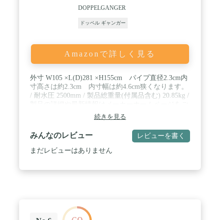
DOPPELGANGER
ドッペル ギャンガー
Amazonで詳しく見る
外寸 W105 ×L(D)281 ×H155cm パイプ直径2.3cm内
寸高さは約2.3cm 内寸幅は約4.6cm狭くなります。
/ 耐水圧 2500mm / 製品総重量(付属品含む) 20.85kg /
製品の詳細や最新情報はメーカーホームページをご
確認下さい。製品改良などを目的として予告なしに
続きを見る
仕様を変更する場合があります。 製品の詳細や最新
情報はメーカーホームページをご確認下さい。製品
みんなのレビュー
レビューを書く
改良などを目的として予告なしに仕様を変更する場
合があります。 / 製品につきましては細心の品質管
まだレビューはありません
理を行っておりますが、万一製品に不具合・不足部
品等がございましたら、取扱説明書に記載のメーカ
ーサポート窓口までお問い合わせ下さい。 製品につ
きましては細心の品質管理を行っておりますが、万
一製品に不具合・不足部品等がございましたら、取
扱説明書に記載のメーカーサポート窓口までお問い
合わせ下さい。 / 2025年1月以降、取扱説明書を改
定しました。