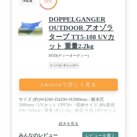
69
No.6
DOPPELGANGER
OUTDOOR アオゾラ
タープ TT5-108 UVカ
ット 重量2.2kg
DOD(ディーオーディー)
ドッペル ギャンガー
Amazonで詳しく見る
サイズ (約)W4200×D4200×H2000mm / 耐水圧
2000mm / UVカット UPF50+ / 収納サイズ (約)直径
100×560mm / 重量 (約)2.2kg / 材質 生地:190Tポリエ
ステル ポール:スチール(直径16mm) / 付属品 張り縄
(長×4・短×4)、ペグ×8、ランタンフック×2、キャリ
続きを見る
ーバッグ×1、取扱説明書
みんなのレビュー
レビューを書く