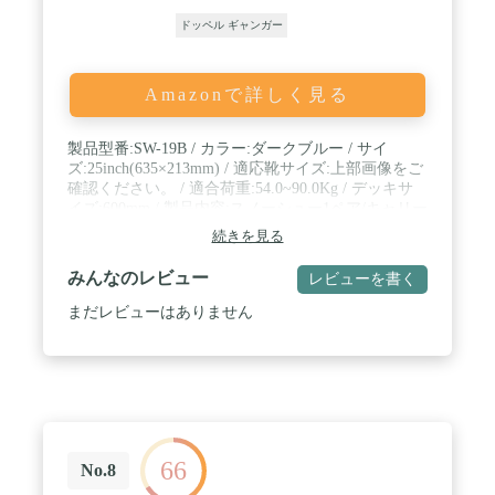
ドッペル ギャンガー
Amazonで詳しく見る
製品型番:SW-19B / カラー:ダークブルー / サイ
ズ:25inch(635×213mm) / 適応靴サイズ:上部画像をご
確認ください。 / 適合荷重:54.0~90.0Kg / デッキサ
イズ:600mm / 製品内容:スノーシュー1ペア/キャリー
バッグ1個 / 重量:1.89Kg【ペア】 / 材質:フレーム、
続きを見る
クランポン:アルミニウム デッキ:高密度ポリエチレ
ン
みんなのレビュー
レビューを書く
まだレビューはありません
66
No.8