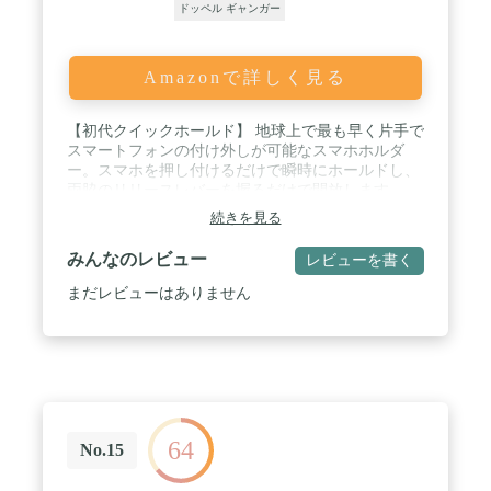
ドッペル ギャンガー
Amazonで詳しく見る
【初代クイックホールド】 地球上で最も早く片手で
スマートフォンの付け外しが可能なスマホホルダ
ー。スマホを押し付けるだけで瞬時にホールドし、
両脇のリリースレバーを握るだけで開放します。
「ホルダーにスマホを取り付けるのが面倒」、「サ
続きを見る
イドボタンがホルダーのアームに干渉する」 、「ホ
ルダーはカエディアのエントリーモデルで十分」そ
みんなのレビュー
レビューを書く
んな方にオススメなモデルKDR-M11Cです。 / 【対
応参考機種】iPhone13/12/12Pro/12Pro
まだレビューはありません
Max/12mini/11/11Pro/11Pro Max/X/XS/XR/XS Max/8/8
Plus/7/6/SE3/SE2/Samsung Galaxy Sシリーズ/Aシリー
ズ/Sony Xperia Ace/OPPO/Sharp Aquos/Google
Pixel5/4/3、その他※ケースなどのスマートフォンア
クセサリーの条件を含め実際のサイズをご確認下さ
い。ホールドに対する適合であり、カメラの露出は
条件に含まれません。■縦幅132～175mm、横幅68～
85mm(スマホ機種のサイズが範囲内かご確認くださ
64
No.15
い。) ■厚さ12mm以下（厚みがあるスマホ機種やケ
ースにご注意ください。）■ご注意：スマホ背面が