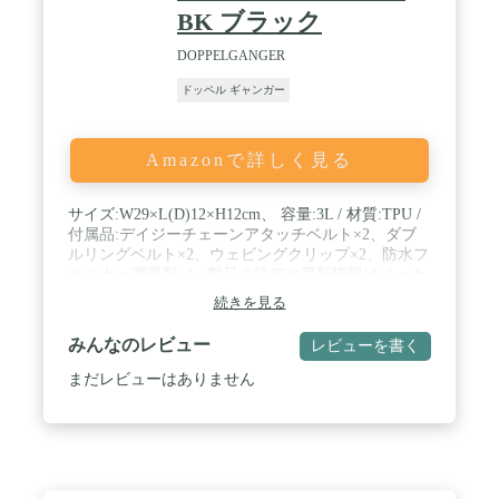
BK ブラック
DOPPELGANGER
ドッペル ギャンガー
Amazonで詳しく見る
サイズ:W29×L(D)12×H12cm、 容量:3L / 材質:TPU /
付属品:デイジーチェーンアタッチベルト×2、ダブ
ルリングベルト×2、ウェビングクリップ×2、防水フ
ァスナー潤滑剤×1 / 製品の詳細や最新情報はメーカ
ーホームページをご確認下さい。製品改良などを目
続きを見る
的として予告なしに仕様を変更する場合がありま
す。 / 製品につきましては細心の品質管理を行って
みんなのレビュー
レビューを書く
おりますが、万一製品に不具合・不足部品等がござ
いましたら、取扱説明書に記載のメーカーサポート
まだレビューはありません
窓口までお問い合わせ下さい。 / 部門名: ユニセッ
クス大人