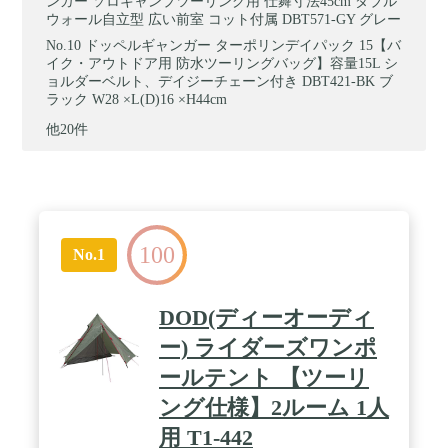
ンガー ソロキャンプツーリング用 仕舞寸法45cm ダブル
ウォール自立型 広い前室 コット付属 DBT571-GY グレー
ドッペルギャンガー ターポリンデイパック 15【バ
イク・アウトドア用 防水ツーリングバッグ】容量15L シ
ョルダーベルト、デイジーチェーン付き DBT421-BK ブ
ラック W28 ×L(D)16 ×H44cm
他20件
100
No.1
DOD(ディーオーディ
ー) ライダーズワンポ
ールテント 【ツーリ
ング仕様】2ルーム 1人
用 T1-442