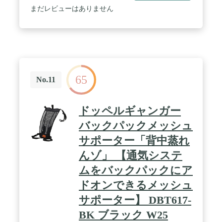
お問い合わせ下さい。 / 部門名: ユニセックス大人
まだレビューはありません
65
No.11
ドッペルギャンガー
バックパックメッシュ
サポーター「背中蒸れ
んゾ」 【通気システ
ムをバックパックにア
ドオンできるメッシュ
サポーター】 DBT617-
BK ブラック W25