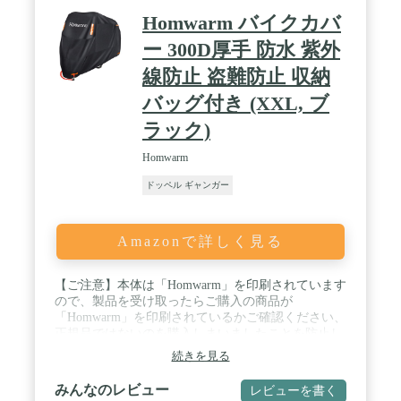
平らでないと中央のボタンが押せない事がありま
Homwarm バイクカバ
す。iPhone15/14/13シリーズ等のカメラが出っ張っ
ている機種はスマホケースで平らにしていただく事
ー 300D厚手 防水 紫外
でご使用頂けます。■非対応機種：京セラ Torque(厚
線防止 盗難防止 収納
い)、Sony Xperia(縦長)、iPhone15/14、Pixel7/6（カ
メラの突き出し） / 【17mmボールマウント】 強
バッグ付き (XXL, ブ
度、対劣化性に優れたアルミニウム合金製マウン
ト。バイクや自転車の振動にもしっかりと姿勢を保
ラック)
つ安定感。いつでも自由自在に縦横、角度の調整が
可能。ハンドルバーが無い車種に対応できる強化樹
Homwarm
脂製ミラーマウントが付属（オートバイによってミ
ドッペル ギャンガー
ラーアダプターが必要になる場合があります）。振
動吸収防振ダンパーバイブアブソーバーKDR-M0対
応。※17mmボールマウントは完全固定ができない
構造です。完全固定が条件の方は1インチボールタ
Amazonで詳しく見る
イプを選択してください。 / 【商品仕様】 ■ホルダ
ーサイズ：縦幅132mm～175mm、横幅68mm～
85mm、厚さ12mm、縦横比1：2（縦長のスマートフ
【ご注意】本体は「Homwarm」を印刷されています
ォンは幅が余ります。） ■材質：アルミニウム合金
ので、製品を受け取ったらご購入の商品が
(マウント)+ポリカーボネート+ABS ■重量：150g ■
「Homwarm」を印刷されているかご確認ください、
セット内容：本体(17mmボール)、バーマウント
正規品ではないのを購入しまいましたことを防止し
(17mmボール/32mm/幅15mm)、ミラーマウント(ク
ます。 / 【高品質の素材】300Dオックス生地という
続きを見る
ランプ22mm/M10/厚7mm)、径変換アタッチメント
厚手の素材を使っている、耐水圧2000pa、カバー本
(12/22/25.4mm)、2mmラバーテープ、六角レンチ■取
体のみの重さは866g、とても丈夫です、 耐久性が高
みんなのレビュー
レビューを書く
扱説明書（オンラインのみ）：環境負荷の軽減を目
い。 / 【優れる防水性】製品二枚布の縫製の糸には