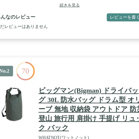
ことなく収納することができます。 / 【大容量を簡単運搬】ショルダー
続きを見る
ト付きで大容量の荷物でも楽に持ち運びができます。(容量：約110L) /
水の侵入を防ぐ】 開口部がロールアップできる形状になっているため
みんなのレビュー
レビューを書
の調節がしやすく水の侵入を防ぐことができます。 / 【サイズ】使用時
ズ：約φ40×95（h）cm 収納時サイズ：約35×20cm 重量：約770g / 【
だレビューはありません
】PVC / 【付属品】ショルダーベルト
70
No.2
ビッグマン(Bigman) ドライバッ
グ 30L 防水バッグ ドラム型 オ
ーブ 無地 収納袋 アウトドア 防
登山 旅行用 肩掛け 手提げ リュ
ク バック
WHATNOT(ワットノット)