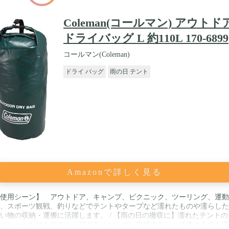
Coleman(コールマン) アウトド
ドライバッグ L 約110L 170-6899
コールマン(Coleman)
ドライ バッグ
雨の日 テント
Amazonで詳しく見る
使用シーン】 アウトドア、キャンプ、ピクニック、ツーリング、運動
、スポーツ観戦、釣りなどでテントやタープなど濡れたものや濡らした
い物の収納・運搬に活躍します。 / 【雨の日の撤収に】濡れたテントの
イシートだけをアウトドアドライバッグに収納することで他のものを濡