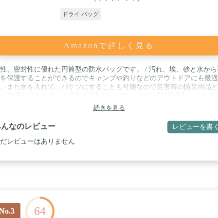
ドライ バッグ
Amazonで詳しく見る
性、密封性に優れた円筒型の防水バッグです。 / 汚れ、埃、砂と水から
を保護することができるのでキャンプや釣りなどのアウトドアにも最適
。また水を入れて、バケツにすることも可能なので災害時の防災用品と
も使用ができます。 / 【サイズ】10L、20L、30L / 【付属品】ショルダ
ルト ※10L・20Lは1本、30Lのみ2本 / ショルダーベルトを装着するこ
続きを見る
ショルダーバッグにすることが可能 ※30Lのみリュックにすることが可
みんなのレビュー
レビューを書
だレビューはありません
64
No.3