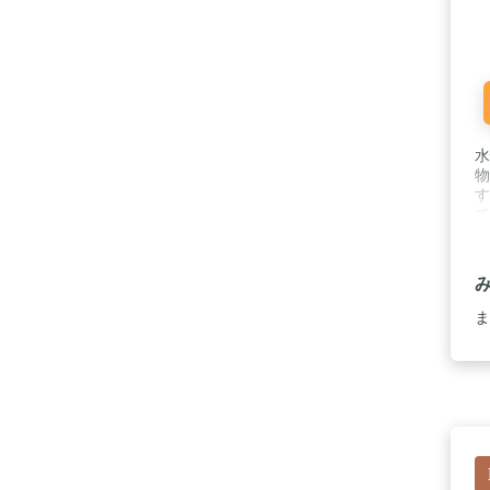
水
物
す
て
ベ
で
ま