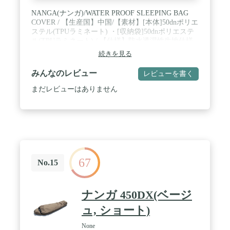
NANGA(ナンガ)/WATER PROOF SLEEPING BAG
COVER / 【生産国】中国/【素材】[本体]50dnポリエ
ステル(TPUラミネート) ・[収納袋]50dnポリエステ
ル(TPUラミネート) / 【仕様】防水透湿性生地仕様
・ドローコード付き ・サイドファスナー付き ・収
続きを見る
納袋付き ・[耐水圧]15,000mm ・[透湿]10,000g/M2
C6 ・撥水仕様 / 【注意点】生産や入荷時期により色
みんなのレビュー
レビューを書く
やデザインが微妙に異なる場合がございます。 ・商
品の検品時に包装を一時開封する場合がございま
まだレビューはありません
す。 ・縫製の甘さ、擦れ、汚れ等が見られる場合が
ございます。 ・本製品は寝袋用防水カバーであり、
寝袋本体ではございません。 / 【サイズ】[OneSize]
全長:220cm,横幅:85cm,収納サイズ:11×13cm
67
No.15
ナンガ 450DX(ベージ
ュ, ショート)
None