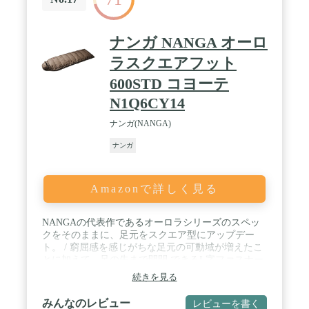
ナンガ NANGA オーロ
ラスクエアフット
600STD コヨーテ
N1Q6CY14
ナンガ(NANGA)
ナンガ
Amazonで詳しく見る
NANGAの代表作であるオーロラシリーズのスペッ
クをそのままに、足元をスクエア型にアップデー
ト。 / 窮屈感を感じがちな足元の可動域が増えたこ
とに加えて、足の先まで開閉 できるL字ファスナー
も装備しています。 / フル開閉して布団のように使
続きを見る
えるように設計されています。 / 5-6月、9-10月のス
リーシーズンに使用するのに適したアイテムです。
みんなのレビュー
レビューを書く