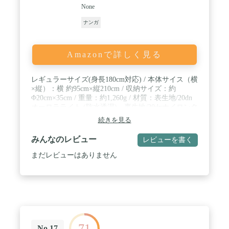
None
ナンガ
Amazonで詳しく見る
レギュラーサイズ(身長180cm対応) / 本体サイス（横
×縦）：横 約95cm×縦210cm / 収納サイズ：約
Φ20cm×35cm / 重量：約1,260g / 材質：表生地/20dn
オーロラライト (防水透湿)、裏生地/20dnナイロンタ
フタ / 羽毛：DX(ダウン90％、フェザー10％) / 快適
続きを見る
温度(コンフォート)：-5度まで / 重量(約)：1260g
みんなのレビュー
レビューを書く
まだレビューはありません
71
No.17