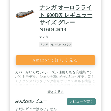
ナンガ オーロラライ
ト 600DX レギュラー
サイズ グレー
N16DGR13
ナンガ
ナンガ
モンベル シュラフ
Amazonで詳しく見る
カバーがいらない4シーズン使用可能な高機能コン
パクトモデル。シェルを20dnから15dnへ変更。新し
くチタンスパッタリング材をボックスキルト構造に
採用することにより、チタンの蓄熱・保温効果で今
までにない暖かさを実現。付属品：ショルダーウォ
続きを見る
ーマー、ドラフトチューブ付き。 / ※ヘッド・ショ
ルダーウォーマーとフットボックスのみに使用。
みんなのレビュー
レビューを書く
600、750、900のみに対応 / DXはスパニッシュダッ
クダウン90-10%(760FP)、SPDXはポーリッシュグー
まだレビューはありません