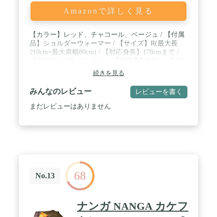
Amazonで詳しく見る
【カラー】レッド、チャコール、ベージュ / 【付属
品】ショルダーウォーマー / 【サイズ】R(最大長
210cm×最大肩幅80cm) / 【対応身長】178cmまで /
【収納サイズ】φ14×30cm / 【総重量】825g／【ダウ
ン量】450g / 【生産国】日本製 / 【内部構造】台形
続きを見る
ボックスキルト構造 / 【快適使用温度】1℃／【下限
温度】-4℃ / 【素材】本体:15dnナイロンシレ撥水加
みんなのレビュー
レビューを書く
工、中綿:スパニッシュダックダウン90-10% (770FP)
超撥水加工
まだレビューはありません
68
No.13
ナンガ NANGA カケフ