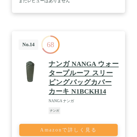
まだレビューはありません
ーテ) / ■サイズ■・FREEサイズ : 横160cm×縦215cm
アウトドアシーンでは大人２名が使用可能です。セ
パレート部分を２枚に分ければ、大人2人、子供２
人とファミリーで使用可能な掛け布団になりま
す。 / ・専用布団収納ケース : 縦約49cm × 横
約60cm × 奥行き約30cm
68
No.14
ナンガ NANGA ウォー
タープルーフ スリー
ピングバッグカバー
カーキ N1BCKH14
NANGA ナンガ
ナンガ
Amazonで詳しく見る