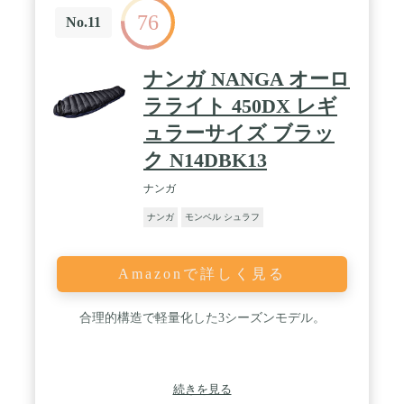
位置が脇に設定されますが、LEVEL 8では胸寄りに
76
新設定。 地面からの冷気侵入を軽減します。・ショ
No.11
ルダーウォーマー、ウエストチューブに加え、ファ
スナー裏にダブルドラフトチューブを設け、保温力
が向上しました。・背面を縦バッフルに設定するこ
ナンガ NANGA オーロ
とで、寝返りによるダウンの偏りを抑えることがで
きます。・通常モデルよりもフットボックスを大き
ラライト 450DX レギ
く設定し、ダウンを多めに封入しました。これによ
ュラーサイズ ブラッ
り足元を冷えから守ります。 / カラー：ブラック /
サイズ：レギュラー
ク N14DBK13
ナンガ
ナンガ
モンベル シュラフ
Amazonで詳しく見る
合理的構造で軽量化した3シーズンモデル。
続きを見る