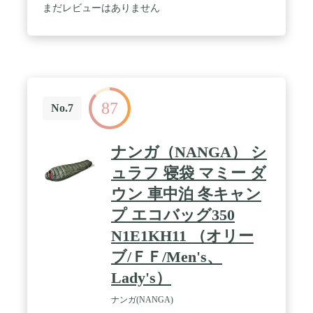
まだレビューはありません
87
No.7
ナンガ（NANGA） シ
ュラフ 寝袋 マミー ダ
ウン 車中泊 冬キャン
プ エコバッグ350
N1E1KH11 （オリー
ブ/ＦＦ/Men's、
Lady's）
ナンガ(NANGA)