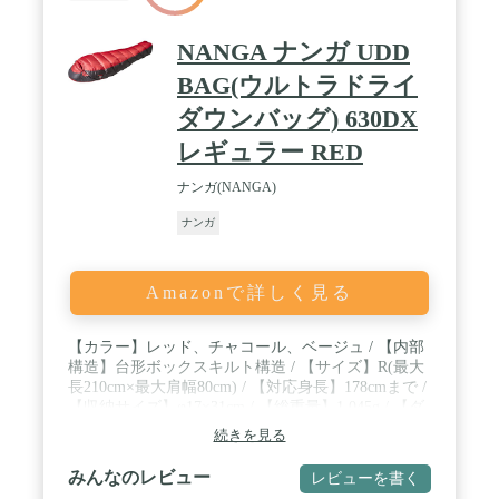
NANGA ナンガ UDD
BAG(ウルトラドライ
ダウンバッグ) 630DX
レギュラー RED
ナンガ(NANGA)
ナンガ
Amazonで詳しく見る
【カラー】レッド、チャコール、ベージュ / 【内部
構造】台形ボックスキルト構造 / 【サイズ】R(最大
長210cm×最大肩幅80cm) / 【対応身長】178cmまで /
【収納サイズ】φ17×31cm / 【総重量】1,045g / 【ダ
ウン量】630g / 【快適使用温度】-5℃ / 【下限温
続きを見る
度】-10℃ / 【生産国】日本製
みんなのレビュー
レビューを書く