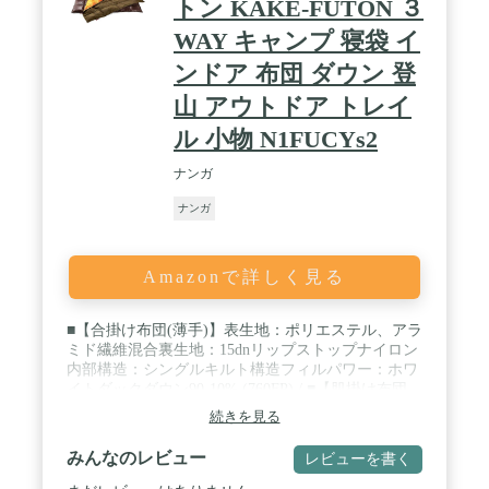
トン KAKE‐FUTON ３
WAY キャンプ 寝袋 イ
ンドア 布団 ダウン 登
山 アウトドア トレイ
ル 小物 N1FUCYs2
ナンガ
ナンガ
Amazonで詳しく見る
■【合掛け布団(薄手)】表生地：ポリエステル、アラ
ミド繊維混合裏生地：15dnリップストップナイロン
内部構造：シングルキルト構造フィルパワー：ホワ
イトダックダウン90-10% (760FP) / ■【肌掛け布団
(厚手)】表生地：15dnリップストップナイロン裏生
続きを見る
地：15dnリップストップナイロン内部構造：ボック
スキルト構造フィルパワー：ホワイトダックダウン
みんなのレビュー
レビューを書く
90-10% (760FP) / ■ダウン量■合掛け（上）：200g、
肌掛け（下）：600g ■ 色 ■COYOTE (コヨ