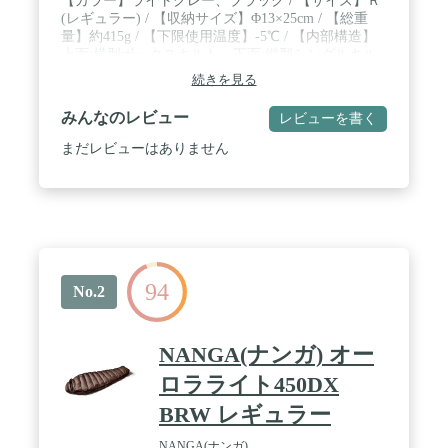
【カラー】ライトグレー、ブラック / 【サイズ】Ｒ
(レギュラー) / 【収納サイズ】Φ13×25cm / 【総重
量】約415g / 【下限使用温度】-5℃ / 【内部構造】
上面:横型ボックスキルト、下面:縦型シングルキル
ト構造
続きを見る
みんなのレビュー
レビューを書く
まだレビューはありません
94
No.2
NANGA(ナンガ) オー
ロラライト450DX
BRW レギュラー
NANGA(ナンガ)