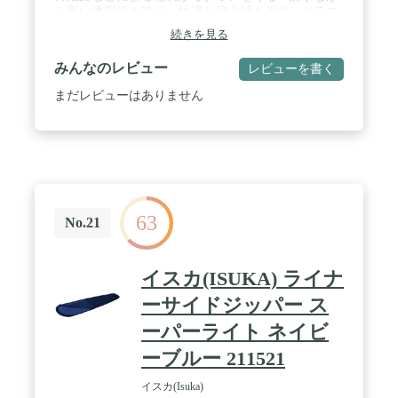
ら高い透湿性を誇り、快適な寝心地を提供 / ドラフ
トチューブを設けることで、ファスナーからの冷気
続きを見る
の侵入を防ぐ / ヘッド、ショルダー、フットボック
スにチタンスパッタリング材を使用し、冷える箇所
みんなのレビュー
レビューを書く
を暖かくカバー (ダウン量600g以上の製品に装備)
まだレビューはありません
63
No.21
イスカ(ISUKA) ライナ
ーサイドジッパー ス
ーパーライト ネイビ
ーブルー 211521
イスカ(Isuka)