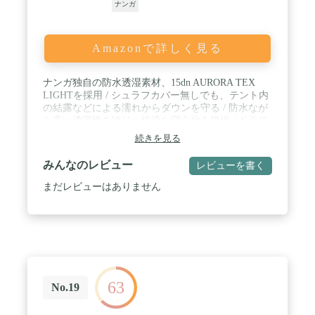
ナンガ
Amazonで詳しく見る
ナンガ独自の防水透湿素材、15dn AURORA TEX
LIGHTを採用 / シュラフカバー無しでも、テント内
の結露などによる濡れからダウンを守る / 防水なが
ら高い透湿性を誇り、快適な寝心地を提供 / ドラフ
トチューブを設けることで、ファスナーからの冷気
続きを見る
の侵入を防ぐ / 立体構造により、効率的な熱運用を
実現
みんなのレビュー
レビューを書く
まだレビューはありません
63
No.19