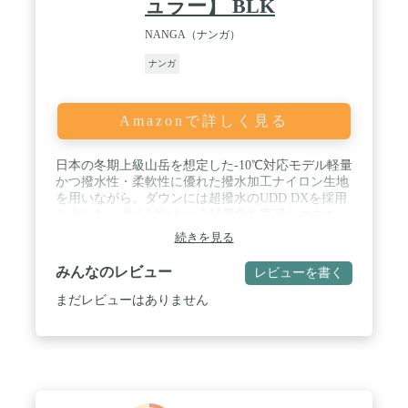
ュラー】 BLK
NANGA（ナンガ）
ナンガ
Amazonで詳しく見る
日本の冬期上級山岳を想定した-10℃対応モデル軽量
かつ撥水性・柔軟性に優れた撥水加工ナイロン生地
を用いながら、ダウンには超撥水のUDD DXを採用
しました。 約1,140gという軽量化を実現しつつも、
寝袋内の熱を効率よく保持する設計によって快適性
続きを見る
も確保されています。 / ■サイズ：レギュラー ( 最
大長220×最大肩幅90cm ( 身長180cmまで ) )■収納サ
みんなのレビュー
レビューを書く
イズ：φ17×31cm■重量：1,140g■素材：生地/10D リ
サイクルナイロンシレ撥水加工内部構造/ディファレ
まだレビューはありません
ンシャルボックスキルトフィルパワー/UDD DX：ス
ペイン産ダックダウン 90-10%(770FP) 超撥水加工ダ
ウン量/550g■付帯機能：ショルダーウォーマー、ダ
ブルドラフトチューブ、ウェストチューブ、チタン
スパッタリング材■快適使用温度/下限温
度：-5℃/-10℃ / ■特長：・通常モデルはファスナー