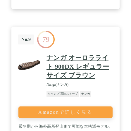
スダウン93-7%(860FP)となります。 / 生地表地:15dn
オーロラテックス 裏地:15dnリップストップナイロ
ン 内部構造：台形ボックスキルト構造 / フィルパワ
ー：スパニッシュダックダウン90-10%(760FP) ダウ
ン量：600g 収納サイズ：φ17×31cm 総重量：1,050g
快適使用温度/下限温度：-4℃/-11℃
79
No.9
ナンガ オーロラライ
ト 900DX レギュラー
サイズ ブラウン
Nanga(ナンガ)
キャンプ 石油ストーブ
ナンガ
Amazonで詳しく見る
厳冬期から海外高所登山まで可能な本格派モデル。