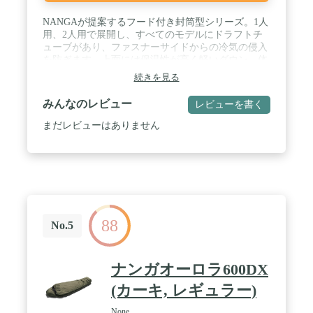
NANGAが提案するフード付き封筒型シリーズ。1人
用、2人用で展開し、すべてのモデルにドラフトチ
ューブがあり、ファスナーサイドからの冷気の侵入
を防ぎます。上面には保温性が高く軽いダウン、体
重によって潰れてしまう下面には化繊綿(シングル
続きを見る
キルト構造)と合理的な構造となっています。キャ
ンプや野外フェスだけでなく、家や車中泊にも活躍
みんなのレビュー
レビューを書く
するシリーズです。 / 生地：15dnナイロンリップ 内
部構造：ボックスキルト構造 / フィルパワー：ホワ
まだレビューはありません
イトダックダウン80-20%(650FP) ※背面は化学繊維
を使用しております。 ダウン量：1,000g / サイズ：
80×215cm 収納サイズ：φ25×40cm / 総重量：1,600g
88
No.5
ナンガオーロラ600DX
(カーキ, レギュラー)
None