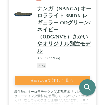
ナンガ（NANGA) オー
ロラライト 350DX レ
ギュラー ODグリーン/
ネイビー
（ODG/NVY）さかい
やオリジナル別注モデ
ル
ナンガ（NANGA)
ナンガ
Amazonで詳しく見る
search
表生地にオーロラテックスR(多孔質ポリウレタン防
水コーティング素材)を使用しているのでシュラフ
カバーなしでそのままご使用いただけます。760フ
ィルパワーの良質ダウン使用により、夏山から3季