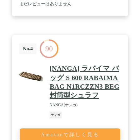
LEVEL8と位置付けました。LEVEL8のファスナー
まだレビューはありません
は胸よりの高い位置に設置。地面からの冷気侵入を
軽減しています。ファスナー裏にダブルドラフトチ
ューブを設けることで冷気を遮断。肩口にはショル
ダーウォーマー、腰のくびれた部位にはウエストチ
ューブを設置。スリーピングバッグ内部で寒流を防
ぐ隔壁となり、保温力が向上しました。 / 生地表
地:15dnオーロラライト、裏地:10dnリサイクルナイ
90
ロンシレ撥水加工 / フィルパワーUDDDX:スペイン
No.4
産ダックダウン90-10%(770FP)超撥水加工 ダウン量
1,000g / 収納サイズφ21×41cm 総重量1,670g / 快適使
用温度/下限温度-13℃/-23℃
[NANGA] ラバイマ バ
ッグ S 600 RABAIMA
BAG N1RCZZN3 BEG
封筒型シュラフ
NANGA(ナンガ)
ナンガ
Amazonで詳しく見る