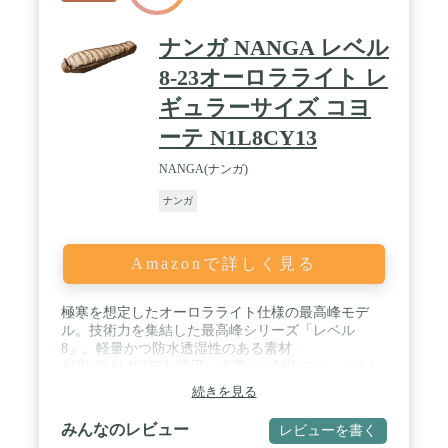
ナンガ NANGA レベル
8-23オーロラライト レ
ギュラーサイズ コヨ
ーテ N1L8CY13
NANGA(ナンガ)
ナンガ
Amazonで詳しく見る
極寒を想定したオーロラライト仕様の最高峰モデ
ル。技術力を集結した最高峰シリーズ「レベル
8」。軽量かつ防水透湿性のある素材
AURORALIGHTを採用。米軍にはMILスペックとい
う規格があり、身体に着けるアイテムにはLEVEL1
続きを見る
からLEVEL7までのレイヤリングシステムが設定さ
れています。NANGAではさらにその外側をカバー
みんなのレビュー
レビューを書く
するアイテムとして、スリーピングバッグを