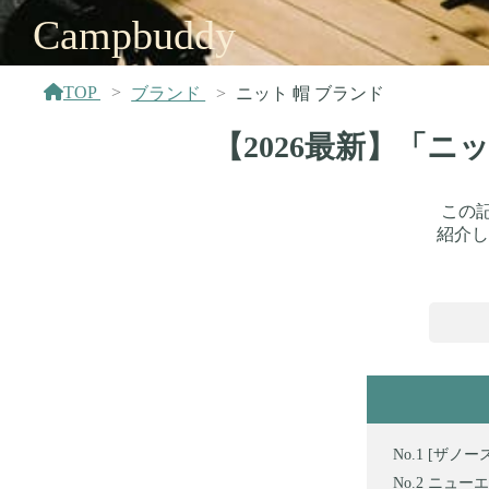
Campbuddy
TOP
ブランド
ニット 帽 ブランド
【2026最新】「ニ
この
紹介し
[ザノース
ニューエラ