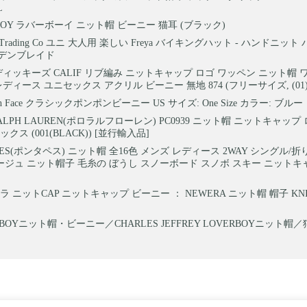
L
BOY ラバーボーイ ニット帽 ビーニー 猫耳 (ブラック)
ian Trading Co ユニ 大人用 楽しい Freya バイキングハット - ハンドニッ
デンブレイド
es ディッキーズ CALIF リブ編み ニットキャップ ロゴ ワッペン ニット帽
ディース ユニセックス アクリル ビーニー 無地 874 (フリーサイズ, (01
rth Face クラシックポンポンビーニー US サイズ: One Size カラー: ブルー
RALPH LAUREN(ポロラルフローレン) PC0939 ニット帽 ニットキャップ
クス (001(BLACK)) [並行輸入品]
PES(ポンタペス) ニット帽 全16色 メンズ レディース 2WAY シングル/
5 ベージュ ニット帽子 毛糸の ぼうし スノーボード スノボ スキー ニット
 ニットCAP ニットキャップ ビーニー ： NEWERA ニット帽 帽子 KNIT
RBOYニット帽・ビーニー／CHARLES JEFFREY LOVERBOYニット