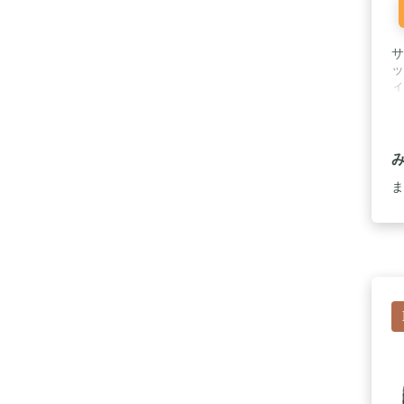
サ
ッ
ィ
ま