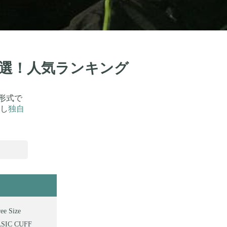
32選！人気ランキング
形式で
し
独自
Size
C CUFF