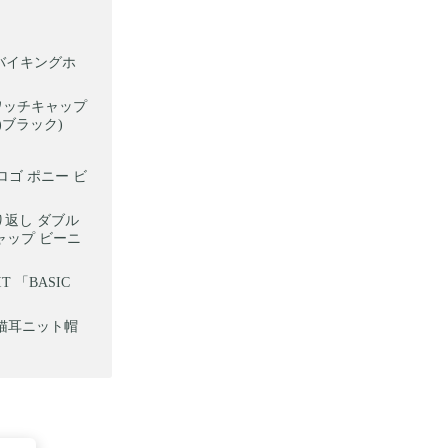
ト バイキングホ
 ワッチキャップ
)ブラック)
 ロゴ ポニー ビ
折り返し ダブル
キャップ ビーニ
 「BASIC
帽／猫耳ニット帽