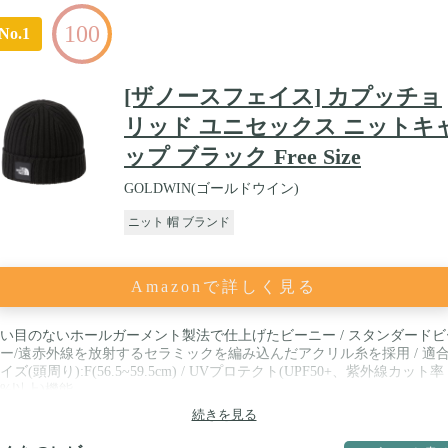
100
No.1
[ザノースフェイス] カプッチョ
リッド ユニセックス ニットキ
ップ ブラック Free Size
GOLDWIN(ゴールドウイン)
ニット 帽 ブランド
Amazonで詳しく見る
い目のないホールガーメント製法で仕上げたビーニー / スタンダードビ
ー/遠赤外線を放射するセラミックを編み込んだアクリル糸を採用 / 適
イズ(頭周り):F(56.5~59.5cm) / UVプロテクト(UPF50+、紫外線カット率
5%以上)機能
続きを見る