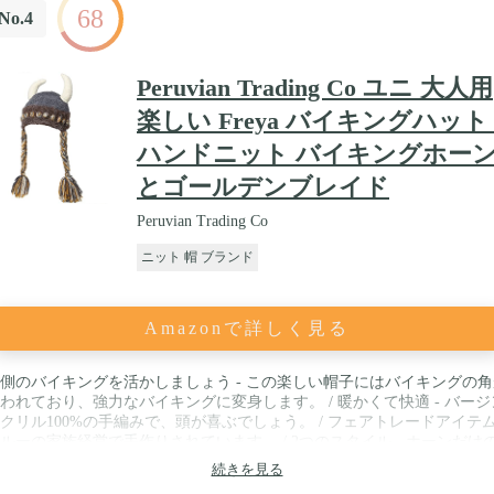
68
No.4
Peruvian Trading Co ユニ 大人用
楽しい Freya バイキングハット 
ハンドニット バイキングホー
とゴールデンブレイド
Peruvian Trading Co
ニット 帽 ブランド
Amazonで詳しく見る
側のバイキングを活かしましょう - この楽しい帽子にはバイキングの角
われており、強力なバイキングに変身します。 / 暖かくて快適 - バージ
クリル100%の手編みで、頭が喜ぶでしょう。 / フェアトレードアイテム 
ルーの家族経営で手作りされています。 / 2つのスタイル - ホーンだけ
ソー」と、角と長い金色の編みが特徴的な「Freya」からお選びくださ
続きを見る
。 / 素晴らしい贈り物になります - バイキングになりたいと思っている