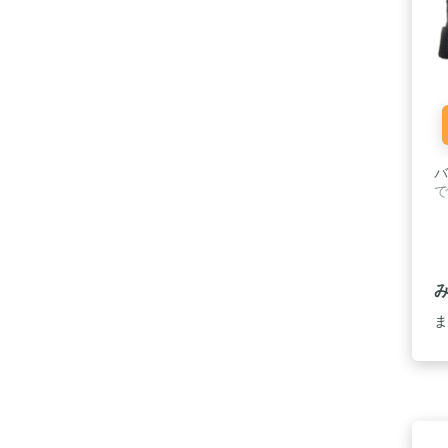
バ
で
ま