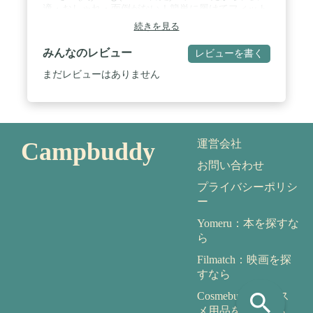
適・おしゃれ・面倒がない！簡単に履けてフィット
するスニーカー 軽量で疲れにくく、脱ぎ履きもかん
続きを見る
たん。旅行にもお勧めです！ / 幅広の木型を使用し
た足指ゆったり、幅広５Eワイズ。親指の付け根部
みんなのレビュー
レビューを書く
分を膨らませた特別設計の靴型を採用。 クッション
性や通気性の良い中敷きを採用。本底と中敷きの下
まだレビューはありません
へクッションを2重に配置し、かかとに掛かる衝撃
を吸収。 疲れにくい構造です
Campbuddy
運営会社
お問い合わせ
プライバシーポリシ
ー
Yomeru：本を探すな
ら
Filmatch：映画を探
すなら
search
Cosmebuddy：コス
メ用品を探すなら