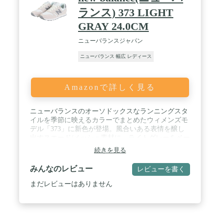
ランス) 373 LIGHT
GRAY 24.0CM
ニューバランスジャパン
ニューバランス 幅広 レディース
Amazonで詳しく見る
ニューバランスのオーソドックスなランニングスタ
イルを季節に映えるカラーでまとめたウィメンズモ
デル「373」に新色が登場。風合いある表情を醸し
出すスエード/メッシュ素材に、ライトグレーをベー
スにした配色とバックタブとNロゴに施したシーズ
続きを見る
ナルカラーの組み合わせが足元を彩る。■サイズ：
22.5-25.0cm■足幅 ( ウィズ )：B■素材：アッパー /
みんなのレビュー
レビューを書く
天然皮革、合成繊維アウトソール / ゴム底ミッドソ
ール / 合成底 / カラー：ＬＩＧＨＴ ＧＲＡＹ / サ
まだレビューはありません
イズ：２４．０