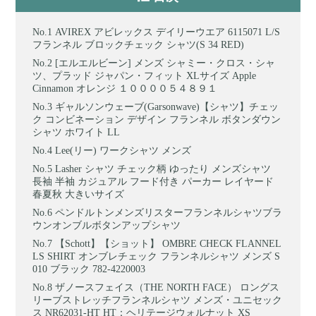
AVIREX アビレックス デイリーウエア 6115071 L/S
フランネル ブロックチェック シャツ(S 34 RED)
[エルエルビーン] メンズ シャミー・クロス・シャ
ツ、プラッド ジャパン・フィット XLサイズ Apple
Cinnamon オレンジ １００００５４８９１
ギャルソンウェーブ(Garsonwave)【シャツ】チェッ
ク コンビネーション デザイン フランネル ボタンダウン
シャツ ホワイト LL
Lee(リー) ワークシャツ メンズ
Lasher シャツ チェック柄 ゆったり メンズシャツ
長袖 半袖 カジュアル フード付き パーカー レイヤード
春夏秋 大きいサイズ
ペンドルトンメンズリスターフランネルシャツブラ
ウンオンブルボタンアップシャツ
【Schott】【ショット】 OMBRE CHECK FLANNEL
LS SHIRT オンブレチェック フランネルシャツ メンズ S
010 ブラック 782-4220003
ザノースフェイス（THE NORTH FACE） ロングス
リーブストレッチフランネルシャツ メンズ・ユニセック
ス NR62031-HT HT：ヘリテージウォルナット XS