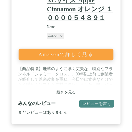
XLサイズ Apple
Cinnamon オレンジ １
００００５４８９１
None
ネルシャツ
Amazonで詳しく見る
【商品特徴】鹿革のように厚く丈夫な、特別なフラ
ンネル「シャミー・クロス」。90年以上前に創業者
が紹介して以来改良を重ね、今日では丈夫なだけで
なく暖かくソフトな素材に進化しました。軽いジャ
ケットやレイヤーとしても活躍するプラッド柄のシ
続きを見る
ャツです。 / 【サイズ＆フィット】 全体にゆったり
めのフィット。 / 【素材＆ケア方法】 綿100%製、
みんなのレビュー
レビューを書く
7.5オンスのフランネル。 最も定評あるポルトガル
のメーカーと開発した、丈夫なだけでなく暖かくソ
まだレビューはありません
フトなフランネルを使用。 熟練した職人たちが丁寧
に起毛加工を施し、とびきりソフトに仕上げまし
た。 洗濯機の使用可。 / 【追加情報】 丈夫なボタ