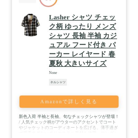
Lasher シャツ チェッ
ク柄 ゆったり メンズ
シャツ 長袖 半袖 カジ
ュアル フード付き パ
ーカー レイヤード 春
夏秋 大きいサイズ
None
ネルシャツ
Amazonで詳しく見る
新色入荷 半袖と長袖、旬なチェックシャツが登場！
/ 人気チェック柄がアウターのアクセントでコート
やジャケットのコーディネートを広げる。薄手過ぎ
ず厚手すぎないポリエステル素材を使用、ロングシ