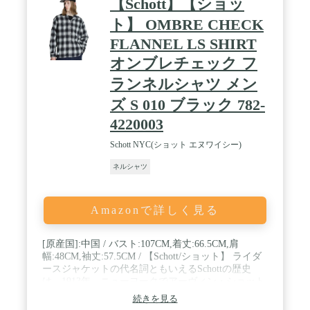
【Schott】【ショッ
ト】 OMBRE CHECK
FLANNEL LS SHIRT
オンブレチェック フ
ランネルシャツ メン
ズ S 010 ブラック 782-
4220003
Schott NYC(ショット エヌワイシー)
ネルシャツ
Amazonで詳しく見る
[原産国]:中国 / バスト:107CM,着丈:66.5CM,肩
幅:48CM,袖丈:57.5CM / 【Schott/ショット】 ライダ
ースジャケットの代名詞ともいえるSchottの歴史
は、1913年、ニューヨークでアーヴィン・ショット
ジャックショットの兄弟によって始まった。 当初は
続きを見る
レインコートを作る工場だったが、1928年に世界で