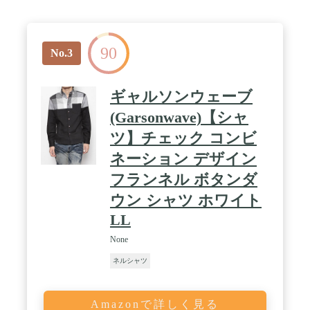
ンを使用し、クロスステッチで縫い付けました。 要
所は丈夫な2重縫い仕上げ。 両胸に、オリジナルと
同じ、アングルを付けたデザインのフラップ・ポケ
ット付き。 裾はやや丸みのあるシャツテール。 ス
90
リランカ製。 / 【サイズの選び方】ジャパン・フィ
No.3
ットは、すっきりとしたフィットになっています。
ゆったりした着心地をお求めの方は、仕上がりサイ
ズをご参考の上、1サイズから2サイズ上をご検討く
ギャルソンウェーブ
ださい。
(Garsonwave)【シャ
ツ】チェック コンビ
ネーション デザイン
フランネル ボタンダ
ウン シャツ ホワイト
LL
None
ネルシャツ
Amazonで詳しく見る