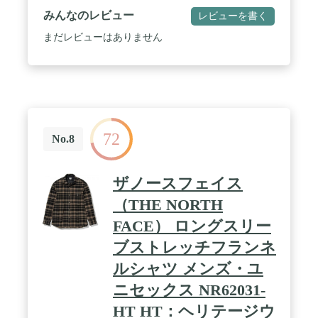
初めてフロントジッパーを採用したライダースジャ
みんなのレビュー
レビューを書く
ケット「Perfecto」シリーズを発売。 ボタン仕様し
かなかった当時、画期的なジャケットとして話題と
まだレビューはありません
なり、その後のライダース史に大きな影響を与え
た。 そして、Schottの名を世界に知らしめたのが50
年代に発表された星型のスタッズをエポレットに配
した伝説のモデル"ワンスター"だ。 この新作こそ
が、映画『ザ・ワイルド・ワン(邦題「乱暴者」』
で、マーロン・ブランドが纏ったと言われているモ
デルである。 その後もラモーンズやセックスピスト
72
ルズをはじめ、多くのロックミュージシャンに支持
No.8
され、時代を超えた永遠の番として今なお多くの
人々を魅了する 。最近では定番モデルだけでなく、
カジュアルラインも充実させるなど、常に時代に合
ザノースフェイス
わせて進化を遂げる革新性も忘れない。 ライダース
の歴史は永遠にSchottとともにある。
（THE NORTH
FACE） ロングスリー
ブストレッチフランネ
ルシャツ メンズ・ユ
ニセックス NR62031-
HT HT：ヘリテージウ