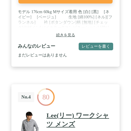
モデル 176cm 60kg Mサイズ着用 色 [白] [黒] [ネ
イビー] [ベージュ] 生地 [綿100%] [ネル][フ
ランネル] 衿 [ボタンダウン]柄 [無地] [チェッ
ク]デザイン[バイカラー][コンビネーション] [切り
替え] / 袖 [長袖] タイプ [タイトデザイン][きれい
続きを見る
め][中国製[カジュアルシャツ]対象 [メンズ] / M 着
丈67 袖丈61 身幅102 肩幅43 首周り39 / L 着丈69 袖
みんなのレビュー
レビューを書く
丈63 身幅106 肩幅44 首周り41 / LL 着丈71 袖丈64 身
幅110 肩幅45 首周り43
まだレビューはありません
80
No.4
Lee(リー) ワークシャ
ツ メンズ