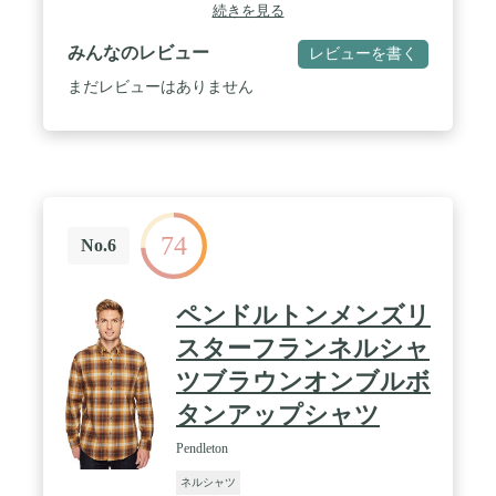
ーズン着まわしやすいアイテムです。 / 春のＴシャ
続きを見る
ツと相性抜群、シンプルなインナーにあわせるだけ
で、ちゃんとカジュアルに着こなす。 / 3カラー
みんなのレビュー
レビューを書く
【レッド、ブラック、イエロー】選択可能。通気性
良い生地ですので洗濯しても乾きやすいです。 / 日
まだレビューはありません
常カジュアル、アウターにぴったりな、軽く柔らか
く吸水速乾性に優れるシャツ。ワンマイルウェアな
ど多彩に活躍し、動きやすく、楽ちんで、オシャレ
映えします。
74
No.6
ペンドルトンメンズリ
スターフランネルシャ
ツブラウンオンブルボ
タンアップシャツ
Pendleton
ネルシャツ