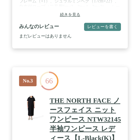
フレーム（×1）、ジュラルミンペグ（17cm×22）、
自在付ロープ（二又用5m×2、3m×4、2m×2）、シー
ムグリップ剤、リペアパイプ、キャリーバッグ、フ
続きを見る
レームケース、ペグケース / 材質 フライシート／
75Dポリエステルリップストップ・PUコーティング
みんなのレビュー
レビューを書く
耐水圧1,800mmミニマム・テフロン撥水加工・UVカ
ット加工、インナーウォール／68Dポリエステルタ
まだレビューはありません
フタ、ボトム／300Dポリエステルオックス・PUコ
ーティング耐水圧10,000mmミニマム、フレーム／
A7001（Φ9.5mm、Φ11mm、Φ12mm） / キャリーバ
ッグサイズ 67×23×26（h）cm / 重量 9.2kg / 対応人
数 3～4名
66
No.3
THE NORTH FACE ノ
ースフェイス ニット
ワンピース NTW32145
半袖ワンピース レデ
ィース【L-Black(K)】