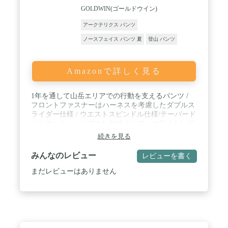
GOLDWIN(ゴールドウイン)
アークテリクス パンツ
ノースフェイス パンツ 夏
登山 パンツ
Amazonで詳しく見る
1年を通して山岳エリアでの行動を支えるパンツ /
フロントファスナーはハーネスを考慮したダブルス
ライダー仕様 / ウエストスピンドル仕様/テーパード
シルエット / シンプルなデザインで、クライミング
からハイキングまで汎用性の高い1着
続きを見る
みんなのレビュー
レビューを書く
まだレビューはありません