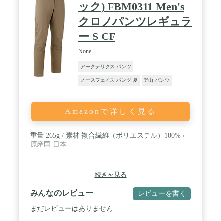
ック) FBM0311 Men's
クロノパンツレギュラ
ー S CF
None
アークテリクス パンツ
ノースフェイス パンツ 夏
登山 パンツ
Amazonで詳しく見る
重量 265g / 素材 複合繊維（ポリエステル）100% /
原産国 日本
続きを見る
みんなのレビュー
レビューを書く
まだレビューはありません