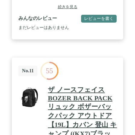
ど小物を入れるための仕分けポケットがあり整理整
続きを見る
頓もばっちり。 / サイズ感もちょうどよく、便利な
トートにもショルダーにもなる2WAYバッグはアウ
みんなのレビュー
レビューを書く
トドアに精通したノースフェイスならではのアイテ
ム。
まだレビューはありません
55
No.11
ザ ノースフェイス
BOZER BACK PACK
リュック ボザーバッ
クパック アウトドア
【19L】カバン 登山 キ
ャンプ ((KX7)ブラッ