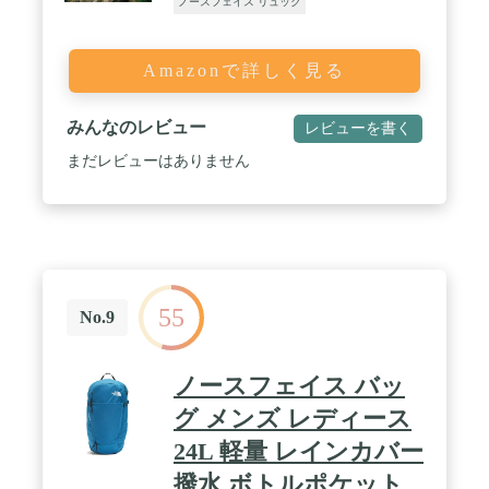
ノースフェイス リュック
(50.2cm×33.7cm×24.8cm)。 容量： 28リットル。 布
地： 600D、400D、300Dポリエステル、撥水加工が
された210Dコーデュラナイロンリップストップ(色
によって異なります)。 ブーツ： 1680Dバリスティ
Amazonで詳しく見る
ックナイロン。
みんなのレビュー
レビューを書く
まだレビューはありません
55
No.9
ノースフェイス バッ
グ メンズ レディース
24L 軽量 レインカバー
撥水 ボトルポケット