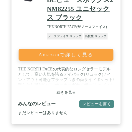
NM82255 ユニセック
ス ブラック
THE NORTH FACE(ザノースフェイス)
ノースフェイス リュック
高校生 リュック
Amazonで詳しく見る
THE NORTH FACEの代表的なロングセラーモデル
として、高い人気を誇るデイパック(リュック) / イ
ン・アウト可能なフラップつきの両サイドポケット/
取り外し可能なインナーオーガナイザー/トップスタ
ビライザー/背負い易くなったショルダーハーネス/
続きを見る
チェストストラップつきのショルダーハーネス/上部
の水平ファスナーで開閉/フリースライニングのパッ
みんなのレビュー
レビューを書く
ドつきPCスリーブ/ファスナーつきの縦型フロント
ポケット/ボトムはパッドつきでより自立させやす
まだレビューはありません
く、クッション性アップ/サイドコンプレッション/
フロントデイジーチェーン/キークリップ/フラップ
部分裏にファスナーつきメッシュポケット / 寸