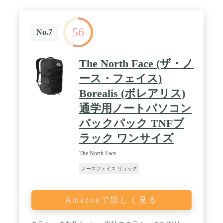
の内部整理用ポケット、メインコンパートメントの
収納をさらに強化。 / 整理されたストレージ。 トッ
プフリース裏地、ジップポケットにはサングラスや
56
携帯電話を収納、隠しファスナー付きのサイドポケ
No.7
ットには鍵やカードを入れるのに最適です。 前面に
隠れたラッシュポイントが必需品を引っ掛けること
ができ、ウォーターボトルスリーブで水分補給が確
The North Face (ザ・ノ
実に。 / 技術仕様。 寸法:11.5インチ×8.25インチ×19
インチ(29cm×21cm×48cm)。 ノートパソコンスリー
ース・フェイス)
ブ:10.5インチ x 12インチ (27cm x 30cm)。 平均重
Borealis (ボレアリス)
量:1ポンド。 3オンス。容量: 17リットル。 生地:耐
久性のある撥水仕上げの300Dヘザーポリエステル。
通学用ノートパソコン
バックパック TNFブ
ラック ワンサイズ
The North Face
ノースフェイス リュック
Amazonで詳しく見る