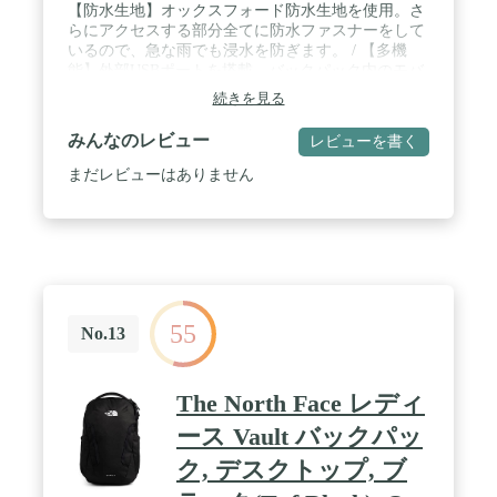
【防水生地】オックスフォード防水生地を使用。さ
らにアクセスする部分全てに防水ファスナーをして
いるので、急な雨でも浸水を防ぎます。 / 【多機
能】外部USBポートを搭載。バックパック内のモバ
イルバッテリーと繋げば、背負ったままスマホの充
続きを見る
電が可能。さらに盗難防止ポケット、キャリーオン
機能も搭載しているので、海外出張も安心。 / 【大
みんなのレビュー
レビューを書く
容量】3層式の式室が大容量の収納と整理力を実
現。15.6インチ PC、A4 B4サイズの書類も収納可
まだレビューはありません
能。 / 【細部まで拘った設計】背面の隠し盗難防止
ポケットを含む多数のポケットを搭載。小物からか
さばるものまでスマートに収納できます。 / 【長期
保証】本製品はご購入日より1年間、初期不良や通
常の使用において発生した故障、破損、その他の不
具合があった場合は、交換や返金など対応をさせて
頂きますのでご安心ください。
55
No.13
The North Face レディ
ース Vault バックパッ
ク, デスクトップ, ブ