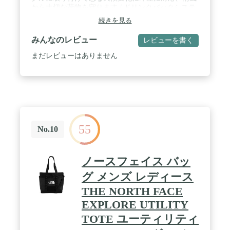
から大切な荷物を守ります / ドリンクバックシステ
ムを搭載 / チェストストラップには緊急時にSOSを
続きを見る
伝えるホイッスルつき / 13インチまでのPC収納が可
能なラップトップスリーブも搭載しているので、 ア
みんなのレビュー
レビューを書く
ウトドアだけでなくビジネスシーンなどの普段使い
にも最適です
まだレビューはありません
55
No.10
ノースフェイス バッ
グ メンズ レディース
THE NORTH FACE
EXPLORE UTILITY
TOTE ユーティリティ