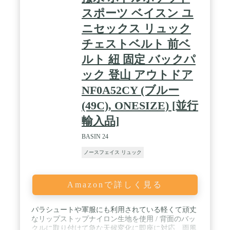
スポーツ ベイスン ユ
ニセックス リュック
チェストベルト 前ベ
ルト 紐 固定 バックパ
ック 登山 アウトドア
NF0A52CY (ブルー
(49C), ONESIZE) [並行
輸入品]
BASIN 24
ノースフェイス リュック
Amazonで詳しく見る
パラシュートや軍服にも利用されている軽くて頑丈
なリップストップナイロン生地を使用 / 背面のバッ
クルに取り付けて急な天候変化に即座に対応、雨風