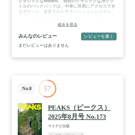
クラシックなBolearis。 当社のクラシックな28リッ
トルのバックパックは、中身に容易にアクセスでき
るポケット、改良されたサスペンションシステム、
フロント部分のゴムのバンジーシステムで新しくな
りました。 大きなメインコンパートメントには、ノ
続きを見る
ートパソコン専用のプロテクターが付いたコンパー
トメントがあります。 / FlexVent(フレックスベント)
みんなのレビュー
レビューを書く
テクノロジー。 FlexVentサスペンションシステム
は、カスタム射出成形のショルダーストラップ、パ
まだレビューはありません
ッド入りのメッシュバックパネル、通気性のあるラ
ンバーパネルからなる柔軟性に優れたヨークを採用
しており、通気性のある快適なサポートを実現して
います。 / すっきりと整理整頓： 伸びるメッシュの
2つのウォーターボトルポケットは、多目的ポケッ
トとしても使えます。 前部コンパートメントにはパ
ッド入りのタブレットスリーブとファスナー付きポ
57
ケットがあります。 外側のフリースの裏地が付いた
No.8
ポケットには小物や電子機器を収納できます。 / 快
適な持ち運び： 通学、通勤、旅行に。つかみやすい
トップハンドルとぴったりとフィットさせることが
PEAKS（ピークス）
できる着脱可能なウエストベルト付き。 ホイッスル
のバックルが付いたチェストストラップでサポート
2025年8月号 No.173
と安全性がアップしています。 反射素材のディテー
ルで視認性を向上。 / 技術仕様： サイズ： 19.75イ
マイナビ出版
ンチ×13.25インチ×9.75インチ