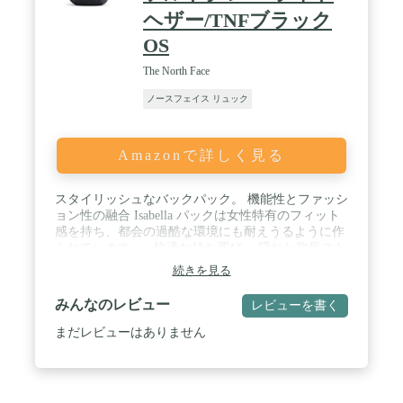
にも傷や多少のへこみ、箱潰れ・化粧箱に破れ等あ
ヘザー/TNFブラック
る場合もございますが、本体に全く問題はございま
OS
せんので予めご了承いただきますようお願い申し上
げます。サイズは約になります。こちらの商品は並
The North Face
行輸入品です。撮影の際の光の加減やご覧いただく
モニターによってなど、現物と多少お色味が異なる
ノースフェイス リュック
場合がございます。また、他店舗等同時販売を行っ
ておりますので在庫管理には十分配慮を行っており
ますが、ご注文完了後に在庫切れでキャンセルとな
Amazonで詳しく見る
る場合もございます。その際はメールでのご連絡と
なりますので予めご了承申し上げます。
スタイリッシュなバックパック。 機能性とファッシ
ョン性の融合 Isabella パックは女性特有のフィット
感を持ち、都会の過酷な環境にも耐えうるように作
られています。 / 快適な持ち運び。 隠れた胸骨スト
ラップとソフトで通気性のあるメッシュが、この17
続きを見る
リットルのバッグを梱包する際に通気性を高めま
す。 旅行のキャリーオンや日常のワークバッグとし
みんなのレビュー
レビューを書く
てお使いください。 このパックには常にあなたの背
中があります。 / 広い収納スペース。 メインコンパ
まだレビューはありません
ートメントには12インチのパッド入りノートパソコ
ンスリーブが付いており、安全に仕事を持ち運ぶこ
とができます。 メディアポケット、安全なジッパー
ポケット、フリース裏地のタブレットスリーブ付き