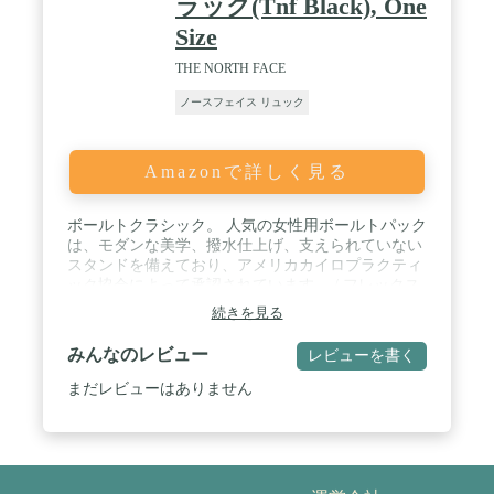
ラック(Tnf Black), One
Size
THE NORTH FACE
ノースフェイス リュック
Amazonで詳しく見る
ボールトクラシック。 人気の女性用ボールトパック
は、モダンな美学、撥水仕上げ、支えられていない
スタンドを備えており、アメリカカイロプラクティ
ック協会によって承認されています。 / フレックス
ベントテクノロジー。 FlexVentサスペンションシス
続きを見る
テムは、カスタム射出成形された柔軟なショルダー
ストラップから作られた柔軟なヨーク、パッド入り
みんなのレビュー
レビューを書く
のバックパネル、快適で通気性のあるサポートのた
めの通気性のあるランバーパネルが特徴です。 / 整
まだレビューはありません
理されたデザイン。 フロントコンパートメントは、
安全なジッパーポケット、タブレットスリーブ、キ
ークリップで重要な収納機能を維持しながら、整理
を簡素化します。 外側には、2つのウォーターボト
ルポケットとデイジーチェーンがあり、ラッシュポ