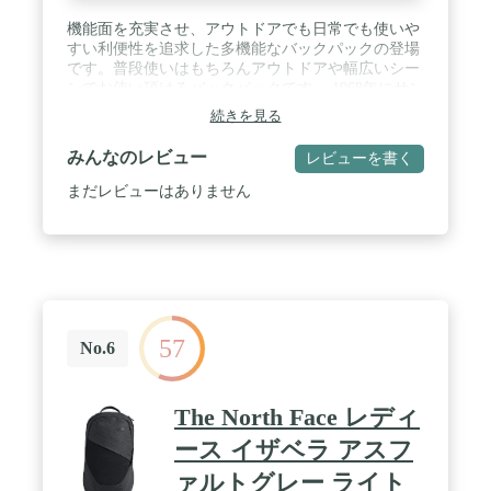
機能面を充実させ、アウトドアでも日常でも使いや
すい利便性を追求した多機能なバックパックの登場
です。普段使いはもちろんアウトドアや幅広いシー
ンでお使い頂けるバックパックです。 1968年にサン
フランシスコで産声を上げたTHE NORTH FACE
続きを見る
は、当初小さなメーカーでしたが、スリーピングバ
ッグによる発明で高い信頼を獲得するようになりま
みんなのレビュー
レビューを書く
す。高品質なだけでなく、最低何度の気温まで快適
に使用できるかという「最低温度規格表示」を明記
まだレビューはありません
したことが反響を呼びました。40年の間、アウトド
アの限界点を高めてきたTHE NORTH FACEは、
「自然を模倣するのではなく、自然に存在する複数
の原理感の相互作用を調整し、これまでにない新し
い機能を引き出す」"デザインサイエンス"の理念が
受け継がれ、いまもブランドの根底に息づいていま
す。「人類は地球のために成功するようにデザイン
57
されている」 / 【サイズ詳細】
No.6
約/H45cm×W27cm×D15cmショルダー長さ:50-94cm
(長さ調節可)【カラー】TNF BLACK ブラック【素
材】ポリエステル【仕様】ダブルファスナー式開閉/
The North Face レディ
外側:ダブルファスナーポケット×1 (ファスナーポケ
ット×1 オープンポケット×2 ペンポケット×2) サイ
ース イザベラ アスフ
ドポケット×2内側:Raptopポケット×1 【付属品】- /
ァルトグレー ライト
ご注意※商品に多少の小傷等ある場合、また付属品