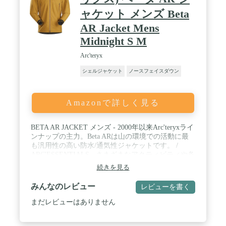
ャケット メンズ Beta
AR Jacket Mens
Midnight S M
Arc'teryx
シェルジャケット
ノースフェイスダウン
Amazonで詳しく見る
BETA AR JACKET メンズ - 2000年以来Arc'teryxライ
ンナップの主力。Beta ARは山の環境での活動に最
も汎用性の高い防水/通気性ジャケットです。 /
ARC'ESSENTIALS - さまざまなアクティビティや条
件に対応する汎用性の高い高性能デザイン。 /
続きを見る
BETA - 多目的: さまざまなアクティビティや条件に
対応する高性能。 / GORE-TEX – 防水、防風、通気
みんなのレビュー
レビューを書く
性のあるテキスタイルで、環境保護シェルターを完
全に保護します。 / オールラウンド – 高性能の天候
まだレビューはありません
保護と素材を使用しており、様々なアクティビティ
の汎用性を強調しています。