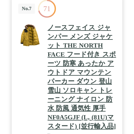
71
No.7
ノースフェイス ジャ
ンパー メンズ ジャケ
ット THE NORTH
FACE フード付き スポ
ーツ 防寒 あったか ア
ウトドア マウンテン
パーカー ダウン 登山
雪山 ソロキャン トレ
ーニング ナイロン 防
水 防風 通気性 厚手
NF0A5GJF (L, (81U)マ
スタード) [並行輸入品]