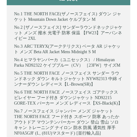
THE NORTH FACE(ザノースフェイス) ダウン ジャ
ケット Mountain Down Jacket ケルプタン M
[ザノースフェイス] サンダーラウンドネックジャケ
ット メンズ 撥水 光電子 防寒 保温 【FW23】アーバンネ
イビー 2XL
ARC`TERYX(アークテリクス) ベータ AR ジャケッ
ト メンズ Beta AR Jacket Mens Midnight S M
ヒマラヤンパーカ（ユニセックス） / Himalayan
Parka ND92322 ケイブブルー（CV） ［23FW］サイズM
THE NORTH FACE ノースフェイス サンダー ラウ
ンドネック ダウン キルトジャケット NYW82313 中綿 イ
ンナーダウン レディース【L-Brown(SR)】
THE NORTH FACE ノースフェイス ゴアテックス
ビレイヤー フード付き ダウンジャケット ND92215
GORE-TEX パーカー メンズ レディース【XS-Black(K)】
ノースフェイス ジャンパー メンズ ジャケット
THE NORTH FACE フード付き スポーツ 防寒 あったか
アウトドア マウンテンパーカー ダウン 登山 雪山 ソロ
キャン トレーニング ナイロン 防水 防風 通気性 厚手
NF0A5GJF (L, (81U)マスタード) [並行輸入品]