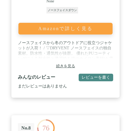
None
ノースフェイスダウン
Amazonで詳しく見る
ノースフェイスから冬のアウトドアに役立つジャケ
ットが入荷！ / ▽DRYVENT ノースフェイスの独自
素材。防水性・通気性が抜群。 優れたPUコーティ
ングによる耐水性と透湿性を持つナイロン素材は 雪
や雨などをシャットアウトし、ウェア内の水蒸気を
続きを見る
排出してムレを防ぎます。 防風性にも優れ、快適性
にも定評があります。 / 取り外し可能ファー付きの
みんなのレビュー
レビューを書く
フードはドローコードによって サイズ調節が可能な
ので、強風の中でもフードが捲れにくい。 / さらに
まだレビューはありません
胸元にはジッパー付きチェストポケットを搭載。 携
帯や財布など、すぐに取り出したいアイテムを安全
に収納できます。 袖のマジックテープで調整をすれ
ば袖口からの風もブロック。 / アウトドアシーンか
らデイリーユースまで幅広いシーンでお使いいただ
けるデザインです。
76
No.8