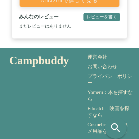
Amazonで詳しく見る
みんなのレビュー
レビューを書く
まだレビューはありません
Campbuddy
運営会社
お問い合わせ
プライバシーポリシ
ー
Yomeru：本を探すな
ら
Filmatch：映画を探
すなら
search
Cosmebuddy：コス
メ用品を探すなら