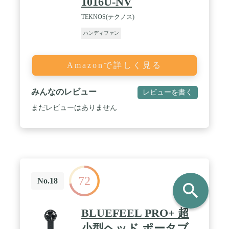
1016U-NV
付き、首掛け・卓上として使用可能】本品はストラ
TEKNOS(テクノス)
ップが付属しています。さらに扇風機のヘッド部は
90°調整可能で、首掛け扇風機または卓上扇風機と
ハンディファン
して使用することが可能です。カラビナ付きで、カ
バンなどに掛けることが可能で、収納が便利です。
/ 🪶【コンパクトで軽くて、持ち運びやすい】本品
Amazonで詳しく見る
の寸法は5.2×4.8×19.5cmで、わずか175gの重さ。女
性が長時間持っていても疲れません。コンパクトで
バッグに収納するのも便利です。真夏の出かけはこ
みんなのレビュー
レビューを書く
れが欠かせないです。 / 💕【メーカーによる一年安
心保障】メーカーから一年間の商品保証を提供しま
まだレビューはありません
す。商品について何かありましたら、いつでもメー
カーサポートセンターにご連絡頂ければ幸いです。
パッケージ内容：扇風機本体×１、ストラップ×１、
充電ケーブル×１、取扱説明書×１
72
No.18
search
BLUEFEEL PRO+ 超
小型ヘッド ポータブ