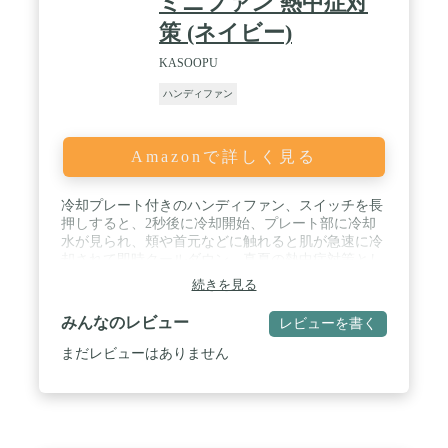
ミニファン 熱中症対
テリーの持ちが良いのが特長です。水洗い可能なの
策 (ネイビー)
で清潔さを保ちながら長くご使用いただけます。夏
の暑さから解放されるための頼れる相棒として、ぜ
KASOOPU
ひお試しください。 / 🌟【180°無階段・革新的な設
計】BILIWALの携帯ミニ扇風機は、180°無階段調節
ハンディファン
機能を備えています。これにより、どこで使っても
風の心地よい角度をキープできます。風向きを自由
に調整して、涼しさを最大限に楽しむことができま
Amazonで詳しく見る
す。コンパクトな設計が特長です。手のひらサイズ
で持ち運びに便利なため、どこでも快適さを実現で
きます。オフィス、寝室、キッチン、屋外など、
冷却プレート付きのハンディファン、スイッチを長
様々な場所で活躍します。快適さと便利さを両立さ
押しすると、2秒後に冷却開始、プレート部に冷却
せた特徴的な機能があります。スマホを置くだけ
水が見られ、頬や首元などに触れると肌が急速に冷
で、快適な視聴体験と涼しさを実現できます。動画
却されて即時クールダウン。真夏の熱中症対策とし
視聴や読書の際に、手持ちが不要で手が自由になり
て最適。 / 超ミニファンでありながらも風力アップ
ます。この夏、心地よい風と快適な体験をお求めの
続きを見る
して、涼しい風を届けてくれます。風力を弱・中・
方にぜひおすすめです。 / 🛡️【安心のデザインと高
強の3段階から切り替えられ、心地の良い自然風で
みんなのレビュー
レビューを書く
品質・1年間保証付き】安全性を考慮した設計で、
モワッとした熱気を吹き飛ばして、冷却機能と併用
ご家庭でも安心です。弊社の扇風機は豊富な適用シ
するとさらに涼しい。 / 超軽量扇風機で、手持ちで
まだレビューはありません
ーンに対応しており、家庭やオフィス、キャンプや
使うのはもちろん、卓上扇風機として使用可能。
旅行など、さまざまな場面で活躍します。💎PSEの
3200mAh大容量バッテリーを内蔵し、繰り返し充電
認証を取得しています。お客様の安全と満足度を第
して使えるミニ扇風機です。 / お買い上げの日付よ
一に考え、弊社のハンディファンは1年間の保証期
り一年のメーカー保証が付いており、正しい使用方
間もご提供しています。万が一の場合でも、安心し
法において、万が一商品に不具合がある場合は、商