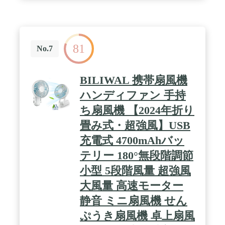
81
No.7
BILIWAL 携帯扇風機
ハンディファン 手持
ち扇風機 【2024年折り
畳み式・超強風】USB
充電式 4700mAhバッ
テリー 180°無段階調節
小型 5段階風量 超強風
大風量 高速モーター
静音 ミニ扇風機 せん
ぷうき扇風機 卓上扇風