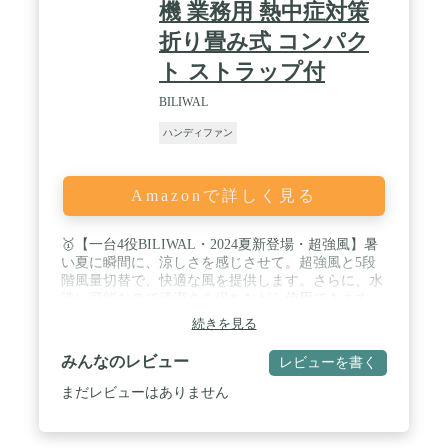
機 業務用 熱中症対策
折り畳み式 コンパク
ト ストラップ付
BILIWAL
ハンディファン
Amazonで詳しく見る
🥇【一台4役BILIWAL・2024夏新登場・超強風】暑
い夏に瞬間に、涼しさを感じさせて。超強風と5段
階風量切替で、快適な風を提供します。さらに、水
洗い可能なので清潔さを保ちながら使用できます。
一台4役の携帯扇風機として、様々なシーンで大活
続きを見る
躍。手持ち、卓上用、首掛け、非常時用として使え
ます。どんな場面でも夏に欠かせないアイテムで
みんなのレビュー
レビューを書く
す。ミニ・軽量・持ち運び便利なサイズで、
13.8cm×9.1cm。コンパクトながら高いパフォーマン
まだレビューはありません
スを実現します。BILIWALハンディファンは、その
優れた機能と使いやすさで、暑い夏に心地よい涼し
さを届けます。是非、この夏の必須アイテムとして