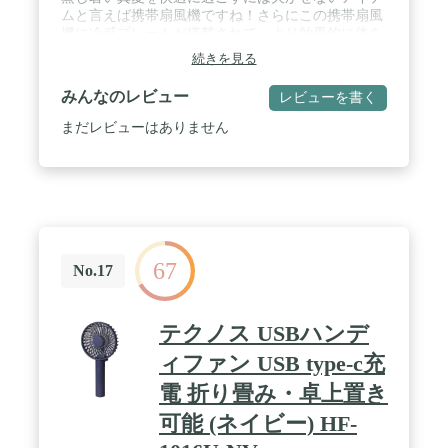
ムと言えば携帯扇風機ですね！さらにこの携帯扇風
機に冷感プレートが搭載されて、より効果的に体を
冷やすことができます！炎天下で扇風機のプレート
続きを見る
を火照った肌に当てて、心地よく氷のような冷たさ
が感じられます。熱中症対策には最適です！電源ボ
みんなのレビュー
レビューを書く
タンを長押しすれば冷感プレートがONになり、冷
感不要の場合はまた電源ボタンを長押しすれば冷感
まだレビューはありません
プレートがOFFになります。 / 🍃【3段階風力調節・
コンパクトなのに強力送風】空気力学に基づいたデ
ザインにより、小型なのに送風は強い！５枚の羽根
が搭載されて効率的に送風することができます。３
段階の風力が調節できますので、ご希望の風力に応
じて設定できます。電源ボタンを押すだけで風力を
変えることができます。※使用方法のご注意：電源
67
の入り切りと風力の切り替えはボタンを短押し、冷
No.17
感プレートのオンオフはボタンを長押しです。 / 🔋
【省エネ設計・長時間稼働】ご存じの通り、バッテ
リーの容量が大きいほど稼働時間が長くなります
テクノス USBハンデ
が、製品も重くなってしまいます。本品は電子回路
の設計を最適化し、低消費電力のプロセッサーや回
ィファン USB type-c充
路部品を採用することで稼働中の電力消耗を大幅に
電 折り畳み・卓上置き
削減することができました。製品の重量を手軽に持
てるように抑えながら、稼働時間を長く確保するこ
可能 (ネイビー) HF-
とが実現しました。軽くてコンパクトで、最長10時
間作動可能です。 / 💎【ストラップ付き・カラビナ