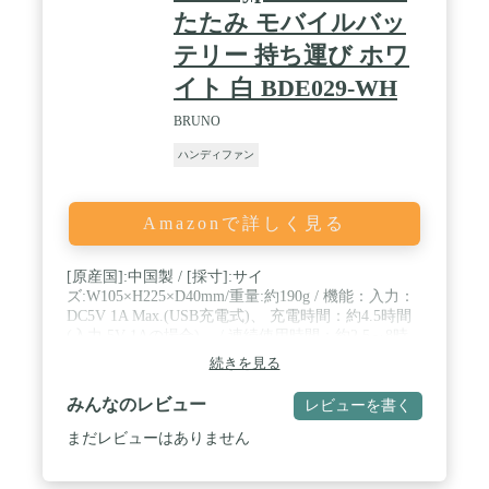
たたみ モバイルバッ
テリー 持ち運び ホワ
イト 白 BDE029-WH
BRUNO
ハンディファン
Amazonで詳しく見る
[原産国]:中国製 / [採寸]:サイ
ズ:W105×H225×D40mm/重量:約190g / 機能：入力：
DC5V 1A Max.(USB充電式)、 充電時間：約4.5時間
(入力 5V 1Aの場合)、 / 連続使用時間：約2.5～8時
間、風量3段階切替(弱/中/強)、手持・卓上兼用型、
続きを見る
モバイルバッテリー(2,200mAh) / 電源：リチウムイ
オン蓄電池(充放電時間は約500回)
みんなのレビュー
レビューを書く
まだレビューはありません