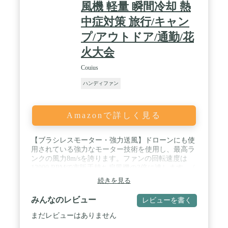
立ち。花火大会やキャンプなど夏のレジャーやアウ
風機 軽量 瞬間冷却 熱
トドア、スポーツ観戦等のイベントで大活躍。会
中症対策 旅行/キャン
社、車内、通勤中、出張、オフィス、買い物、暑い
場所で働いている家族、友人、恋人、同僚への素敵
プ/アウトドア/通勤/花
なプレゼントです。 / ❄️【パッケージ内容＆サポー
火大会
ト】USBポート搭載で、パソコンや充電器、モバイ
ルバッテリーで充電可能で、お出かけ時も安心で
Couius
す。※付属品：高品質ストラップ、卓上用ホルダー
（D型のホルダーで、本体のD型の手持ち部分と方
ハンディファン
向一致ようにお差し込みください。）、USBケーブ
ル、取扱説明書(日本語)、ブランドカード。18ヶ月
間の安心保証付き、万が一商品不具合のようでした
Amazonで詳しく見る
ら、弊社まで（商品ページの「LeconeDirect JPに質
問する」）お気軽にご連絡ください。必ず最善を尽
くし、保証サービスをご対応いたします。
【ブラシレスモーター・強力送風】ドローンにも使
用されている強力なモーター技術を使用し、最高ラ
ンクの風力8m/sを誇ります。ファンの回転速度は
13000 RPMで市販手持ち扇風機の3倍に達します。 /
【冷却プレート付き・瞬間クールダウン】電源スイ
続きを見る
ッチを短押しで瞬間クールダウンします。キンッと
冷えた冷却プレートを頬やおでこ、手首、首元など
みんなのレビュー
レビューを書く
に当てると体感温度-10°Cに。冷却プレートと扇風
機のダブル効果で全身にひんやりと涼しい風を送り
まだレビューはありません
出します。首から全身まで伝わる強力冷感で暑さを