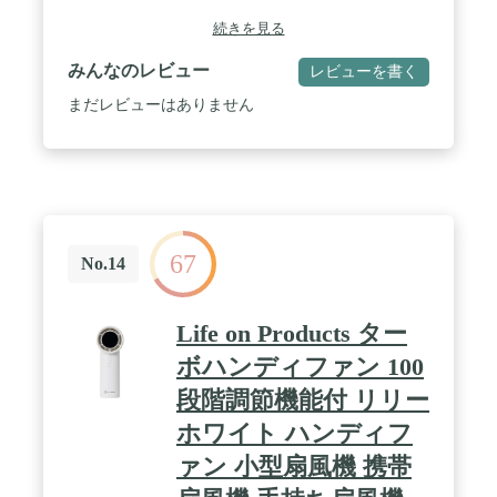
られるパワフルタイプ。強力な風で熱中症対策にも
効果的です。 / 【より使いやすく進化！】2025年モ
続きを見る
デルはスイッチオンの動作を長押しに変更。バッグ
にそのまま入れても誤作動を防ぎ、安全に持ち運べ
みんなのレビュー
レビューを書く
る仕様になりました。 / 【強力な5段階の風+リズム
風】風量は弱～強モードの5段階+リズム風をボタン
まだレビューはありません
ひとつで簡単に調節できます。手軽な携帯型ながら
しっかりと涼しさを感じられるパワフルタイプ。強
力な風で熱中症対策にも効果的です。 / 【うれしい
2電源対応】USB電源と充電池の2電源に対応。付属
の専用充電スタンドやパソコンのUSBポートからも
充電できます。また、2024年モデルよりUSB Type-C
を採用しています。充電池使用の場合は約4時間で
67
充電完了。風力「最大」で約2時間、「微弱」なら
No.14
たっぷり9時間の連続運転が可能です。 / 【持ち運
びに便利なストラップ付き】付属の専用充電スタン
ドを使えば手がふさがっている時も安心。ストラッ
Life on Products ター
プホールが3か所あるのでネックストラップ（別売
り）をセットして首に掛けて持ち歩くことも可能。
ボハンディファン 100
/ 【サイズ】W10.3×D3.7×H21.8cm、重量：180g /
段階調節機能付 リリー
【注意事項】■付属品:専用充電スタンド、充電用
USBケーブル、ハンドストラップ ■入力:DC5V
ホワイト ハンディフ
1600mA（USB充電式） ■充電電池:リチウムイオン
蓄電池 ■USBコネクタ規格:USB Type-C ■コードレス
ァン 小型扇風機 携帯
対応（バッテリー交換不可） ■充電時間:約4時間 ※