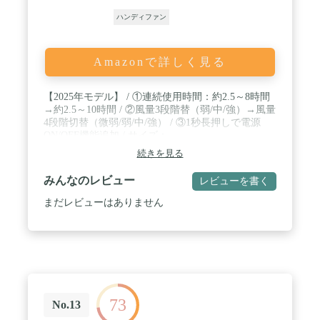
ハンディファン
Amazonで詳しく見る
【2025年モデル】 / ①連続使用時間：約2.5～8時間
→約2.5～10時間 / ②風量3段階替（弱/中/強）→風量
4段階切替（微弱/弱/中/強） / ③1秒長押しで電源
ON/OFF機能追加 / サイズ：
W105mm×H225mm×D40mm
続きを見る
みんなのレビュー
レビューを書く
まだレビューはありません
73
No.13