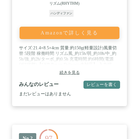
‎リズム(RHYTHM)
ハンディファン
Amazonで詳しく見る
サイズ:21.4×8.5×4cm 質量:約150g(軽量設計)風量切
替:5段階 稼働時間:リズム風_約15h/弱_約10h/中_約
5h/強_約2h/ターボ_約0.5h 充電時間:約6時間(電源
OFF状態)【USB Power Delivery:未対応】 入力端
子:USB Type-C(AtoC/CtoC充電対応)使用電源:リチウ
続きを見る
ムイオン電池 2000mAh(寿命充電回数約300回)付属
品:ネックストラップ(パラコード/長さ調節可能)・
みんなのレビュー
レビューを書く
USBケーブル Type C-A(約30cm) / 落ち着いたライト
グレーやダークグレー、涼しげなライトブルーに加
まだレビューはありません
え、2025モデルの色としてトレンドのアースカラー
「グリーン」が登場。アウトドアファッションに合
わせたり、キレイめ上品なコーディネートにも合わ
せることができるカラーです。 / 【アップデートさ
れた3.2モデル】誤作動防止機能(ボタン長押しで電
源ON/OFF)に加え、シームレスな風量切替に対応。
電源のON/OFFをはさむことなく、ボタン単押しで5
97
段階の風量調節が可能です。さらに3つのLEDライ
No.2