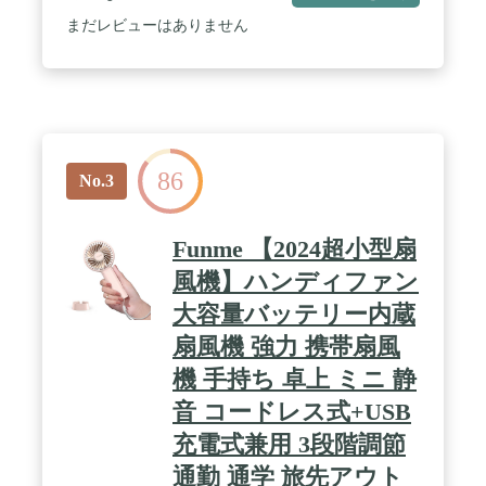
まだレビューはありません
86
No.3
Funme 【2024超小型扇
風機】ハンディファン
大容量バッテリー内蔵
扇風機 強力 携帯扇風
機 手持ち 卓上 ミニ 静
音 コードレス式+USB
充電式兼用 3段階調節
通勤 通学 旅先アウト