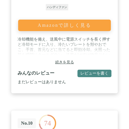
ハンディファン
Amazonで詳しく見る
冷却機能を備え、送風中に電源スイッチを長く押す
と冷却モードに入り、冷たいプレートを頬やおで
こ、手首、首元などに当てると即効冷却。火照った
肌を瞬間にクールダウン、送風だけでは物足りない
暑すぎる夏の熱中症対策に最適。 / 弱・中・強の3
続きを見る
段階風量から調節可能、冷却機能と併用すると、暑
苦しい夏でも涼しく過ごせます。3200mAhバッテリ
みんなのレビュー
レビューを書く
ーを内蔵し、モバイルバッテリーやパソコン、USB
充電器に接続すると充電できるusb扇風機です。3時
まだレビューはありません
間のフル充電で、最大10時間（弱モードの場合）ま
で連続送風可能、バッグや車に常備しておくと、い
つでもどこでも涼しさを手に入れます。 / 超コンパ
クトなのでバッグにすっぽり収納可能。さらに、カ
ラビナがスタンドに変身してデスクの上に自立して
使用することも可能、手持ち/卓上とも使用できて使
い勝手抜群。室内外問わずに活躍できる小型扇風機
74
です。
No.10