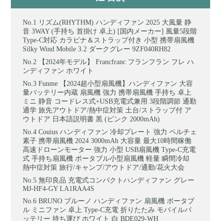
リズム(RHYTHM) ハンディファン 2025 大風量 静
音 3WAY (手持ち 首掛け 卓上) [国内メーカー] 風量5段階
Type-C対応 カラビナ＆ストラップ付き 小型 携帯扇風機
Silky Wind Mobile 3.2 ダークグレー 9ZF040RH82
【2024年モデル】 Francfranc フランフラン フレ ハ
ンディファン ホワイト
Funme 【2024超小型扇風機】ハンディファン 大容
量バッテリー内蔵 扇風機 強力 携帯扇風機 手持ち 卓上
ミニ 静音 コードレス式+USB充電式兼用 3段階調節 通勤
通学 旅先アウトドア/熱中症対策 土台/ストラップ付 ア
ウトドア 日本語説明書 黒 (ピンク 2000mAh)
Couius ハンディファン 冷却プレート 強力 ペルチェ
素子 携帯扇風機 2024 3000mAh 大容量 最大10時間稼働
高速ドローンモーター 強力 小型 USB扇風機 Type-C充電
式 手持ち扇風機 ポータブル小型扇風機 軽量 瞬間冷却
熱中症対策 旅行/キャンプ/アウトドア/通勤/花火大会
無印良品 充電式コンパクトハンディファン グレー
MJ-HF4-GY LA1RAA4S
BRUNO ブルーノ ハンディファン 扇風機 ポータブ
ル ミニファン 卓上 Type-C充電 折りたたみ モバイルバ
ッテリー 持ち運び ホワイト 白 BDE029-WH