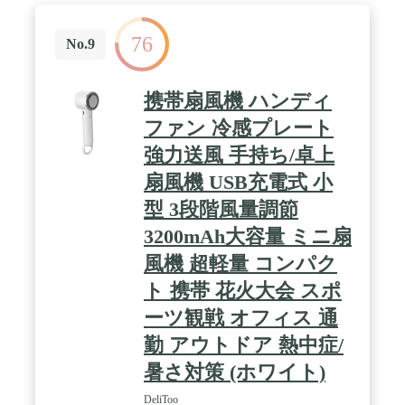
てご利用いただけます。これらの魅力が詰まったハ
品ページの販売元をクリックして、「質問する」ボ
ンディファンは、お客様の期待を超えるパフォーマ
タンより弊社までご連絡いただければ迅速に対応い
ンスをお届けいたします。ぜひ、ご愛用ください。
76
たします。
No.9
携帯扇風機 ハンディ
ファン 冷感プレート
強力送風 手持ち/卓上
扇風機 USB充電式 小
型 3段階風量調節
3200mAh大容量 ミニ扇
風機 超軽量 コンパク
ト 携帯 花火大会 スポ
ーツ観戦 オフィス 通
勤 アウトドア 熱中症/
暑さ対策 (ホワイト)
DeliToo