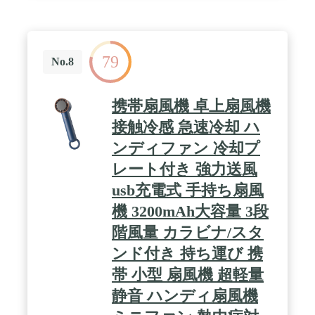
お試しください。 / 🌀【最先進の設計、風力UP！・
静音高速モーター】航空軸6枚羽根がもたらす真の
涼しさを体感せよ！風力UPで、循環冷たい大風を実
現します。伝統の3枚羽根の風力不足の問題を解決
79
しました。静音高速モーターには航空軸6枚扇風機
No.8
+ボールベアリングを搭載。BILIWAL 携帯扇風機
は、最先進の設計と革新的な技術により、騒音を極
限まで抑えました。従来のモーターと比較して80%
携帯扇風機 卓上扇風機
の静音化が実現され、静かな運転環境を提供しま
す。5段階風量切替で風量を自由に調節できます。
接触冷感 急速冷却 ハ
微風は睡眠用、弱風は子供用、中風はデスクワーク
ンディファン 冷却プ
用、強風は屋外用、自然風は微風と強風を交互に吹
き出すため、通勤用に最適です。この最先進の携帯
レート付き 強力送風
扇風機で、静音性と風力のバランスが優れ、快適な
涼しさをお届けします。 / 🔋【超大容量4700mAh・
usb充電式 手持ち扇風
23時間動作】大容量4700mAhバッテリー搭載！23時
機 3200mAh大容量 3段
間の長時間連続使用が可能！省エネ性能を備え、新
たなエネルギー源で持久耐久性を実現しました。他
階風量 カラビナ/スタ
社の持続時間が劣るバッテリーに比べ、BILIWALの
ミニ首掛け扇風機は驚異的な4700mAhの超大容量バ
ンド付き 持ち運び 携
ッテリーを搭載しています。これにより、23時間の
帯 小型 扇風機 超軽量
長時間連続使用が可能で、一日中涼しさを楽しむこ
とができます。さらに、省エネ性能も兼ね備えてお
静音 ハンディ扇風機
り、新たなエネルギー源で持久耐久性を実現してい
ます。長時間使用でも電力を効率的に消費し、バッ