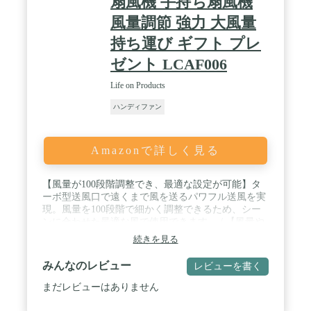
扇風機 手持ち扇風機
接続機器の電源供給能力によって極端に長くなる場
合があります。 ■充放電可能回数:約300回 ■連続使
風量調節 強力 大風量
用時間:約2時間～約9時間 ※使用する風量の強さに
よって異なります。 ■風量:5段階調節+リズム風 ■抗
持ち運び ギフト プレ
菌加工:無 ■ガードデザイン:スタンダードタイプ ■別
ゼント LCAF006
売部品:有（専用回転スタンド、専用クリップ） ※
過去モデルのフレハンディファンクリップにも対応
Life on Products
しています。 ■取扱説明書:有 ■保証書:有 保証期
間:6ヶ月 ■故障の原因になるため、必ず付属のケー
ハンディファン
ブルをご使用ください。 ■原産国:中国
Amazonで詳しく見る
【風量が100段階調整でき、最適な設定が可能】タ
ーボ型送風口で遠くまで風を送るパワフル送風を実
現。風量を100段階で細かく調整できるため、シー
ンに合わせた最適な風で使用できます。 / 【風量や
充電残量がわかる液晶付き】スイッチを押すと、現
続きを見る
在の風量が一目で分かる液晶表示機能を搭載。充電
池の残量も数値で表示されるため、充電のタイミン
みんなのレビュー
レビューを書く
グを把握できます。 / 【持ち運び時の誤作動を防
止】スライドスイッチを押して電源オンになる仕様
まだレビューはありません
で、持ち運び時の誤作動を防止。バッグの中で勝手
に電源が入っていたという心配もありません。 /