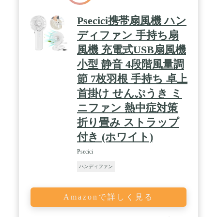
Psecici携帯扇風機 ハン
ディファン 手持ち扇
風機 充電式USB扇風機
小型 静音 4段階風量調
節 7枚羽根 手持ち 卓上
首掛け せんぷうき ミ
ニファン 熱中症対策
折り畳み ストラップ
付き (ホワイト)
Psecici
ハンディファン
Amazonで詳しく見る