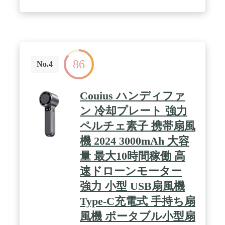
的なモーターより、高い耐久性、低騒音の作動など
の優れた機能を備えています。また、手ひらよりも
小さながら、パワフルな風を送り出し、どんな場所
でもすぐに涼むことができる。重さわずか95g、
iPhone 7（4.7インチ）よりも軽く、サイズわずか
6.5*3.4*13.8cmで、鞄にポンっと入れておくにお気
軽に外出できます。ストラップ付きで便利さを向上
86
No.4
させました。 / ❄️【3段階風量調節可】2000mAhのバ
ッテリーを内蔵され、容量も十分ありますので、充
電頻度も少なくて済むこのハンディ扇風機は弱-中-
Couius ハンディファ
強の3段階風速モードがあり、風量切替ボタンを押
すたびに、自分に適切な風速モードを選べます。熱
ン 冷却プレート 強力
中症、発熱、あるいは日焼けしている場合はこの小
ペルチェ素子 携帯扇風
型扇風機を使いながら体の温度を下げることができ
ます。小さいかつ手持ちと卓上の両用設計で使い方
機 2024 3000mAh 大容
も自由自在、散歩や花火大会、運動会やオフィスな
ど、様々なシーンで大活躍、夏日のプレゼント用に
量 最大10時間稼働 高
も最適です。ご注意：ベビーカー内での使用はお避
速ドローンモーター
けください。 / ❄️【手持ち/卓上両用＆様々なシーン
で大活躍】ベース台を取り付ければ、卓上扇風機と
強力 小型 USB扇風機
しても使用でき、旅先でお風呂上がりに涼むのにも
Type-C充電式 手持ち扇
ぴったり。ベース台から取り外すと手持ちファンに
なり、外出時快適に使えます。小さいのにパワフル
風機 ポータブル小型扇
で夏の様々なシーンで蒸し暑いトイレの中でもお役