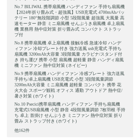
BILIWAL 携帯扇風機 ハンディファン 手持ち扇風機
【2024年折り畳み式・超強風】USB充電式 4700mAhバッ
テリー 180°無段階調節 小型 5段階風量 超強風 大風量 高
速モーター 静音 ミニ扇風機 せんぷうき扇風機 卓上扇風
機 業務用 熱中症対策 折り畳み式 コンパクト ストラッ
プ付
携帯扇風機 卓上扇風機 接触冷感 急速冷却 ハンデ
ィファン 冷却プレート付き 強力送風 usb充電式 手持ち
扇風機 3200mAh大容量 3段階風量 カラビナ/スタンド付
き 持ち運び 携帯 小型 扇風機 超軽量 静音 ハンディ扇風
機 ミニファン 熱中症対策 (ネイビー)
携帯扇風機 ハンディファン 冷感プレート 強力送風
手持ち/卓上扇風機 USB充電式 小型 3段階風量調節
3200mAh大容量 ミニ扇風機 超軽量 コンパクト 携帯 花
火大会 スポーツ観戦 オフィス 通勤 アウトドア 熱中症/
暑さ対策 (ホワイト)
Psecici携帯扇風機 ハンディファン 手持ち扇風機
充電式USB扇風機 小型 静音 4段階風量調節 7枚羽根 手持
ち 卓上 首掛け せんぷうき ミニファン 熱中症対策 折り
畳み ストラップ付き (ホワイト)
他162件