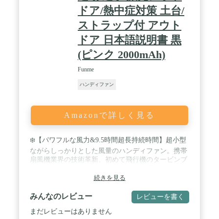
ドア/熱中症対策 土台/
ストラップ付 アウト
ドア 日本語説明書 黒
(ピンク 2000mAh)
Funme
ハンディファン
Amazonで詳しく見る
❄️【パワフルな風力&9.5時間超長持続時間】超小型
ながらしっかりとした風量のハンディファン。携帯
扇風機業界の技術革新、初めて飛行機のタービンブ
レード送風技術をハンディファンに応用。マスク蒸
れやお風呂上がりや熱中症の心配なく、暑さを和ら
続きを見る
げます！また、このUSB充電式扇風機は2000mAhの
バッテリーを内蔵、フル充電で最大約9.5時間使用可
みんなのレビュー
レビューを書く
能。 / ❄️【超静音＆携帯性抜群】ハンディ扇風機は
まだレビューはありません
ブラシレスモーターが革新的な技術を採用し、伝統