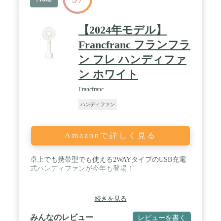
トで充電の残量をわかりやすくお知らせします。
(充電切れ予告表示あり) / 【静音・大風量・3WAY】
長寿命で運転音が静かなDCブラシレスモーターを
【2024年モデル】
採用。風量5段階(リズム風・弱・中・強・ターボ)切
替式、風向き角度調整(前後方向):無段階(0~110度)。
Francfranc フランフラ
/ 夏場に限らず、幅広い場面で使用できるリズムの
ン フレ ハンディファ
モバイルファンで、くつろぎの時間をお過ごしくだ
さい。 / 【粗悪なリチウムイオン電池内蔵製品にご
ン ホワイト
注意ください】 当社のリチウムイオン電池内蔵製品
につきましては、国際規格に準拠したリチウムイオ
Francfranc
ン電池を採用し、第三者機関で評価試験を実施、安
心 してご使用いただけます事を確認しております。
ハンディファン
Amazonで詳しく見る
卓上でも携帯型でも使える2WAYタイプのUSB充電
式ハンディファンが今年も登場！
続きを見る
みんなのレビュー
レビューを書く