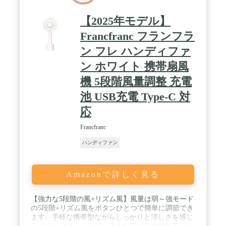
【2025年モデル】
Francfranc フランフラ
ン フレ ハンディファ
ン ホワイト 携帯扇風
機 5段階風量調整 充電
池 USB充電 Type-C 対
応
Francfranc
ハンディファン
Amazonで詳しく見る
【強力な5段階の風+リズム風】風量は弱～強モード
の5段階+リズム風をボタンひとつで簡単に調節でき
ます。手軽な携帯型ながらしっかりと涼しさを感じ