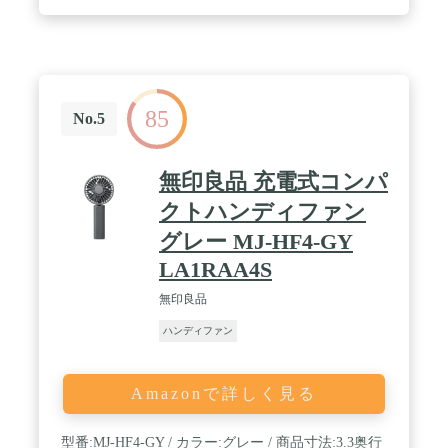
やわらげ、熱中症対策に最適です。 / 【ワンボタン
で簡単操作・見やすい液晶ディスプレー】スクロー
ルスイッチで風力を1～100まで風量調整可能。お好
みでカスタマイズできます。また、高解像度のデジ
タル画面に風力とバッテリー残量が一目でわかりま
す。操作性と視認性が大幅にアップ。 / 【安心安
85
全・ ストラップ付き】誤作動防止機能：長押し2秒
No.5
で電源on/offします。紛失防止ストラップも付いて
おり、携帯性が良く旅行や外出の最適なお供になり
ます。上品なパッケージで贈りものにもぴったりで
無印良品 充電式コンパ
す。 / 【安心安全・ ストラップ付き】誤作動防止機
能：長押し2秒で電源on/offします。紛失防止ストラ
クトハンディファン
ップも付いており、携帯性が良く旅行や外出の最適
グレー MJ-HF4-GY
なお供になります。上品なパッケージで贈りものに
もぴったりです。
LA1RAA4S
無印良品
ハンディファン
Amazonで詳しく見る
型番:MJ-HF4-GY / カラー:グレー / 商品寸法:3.3奥行