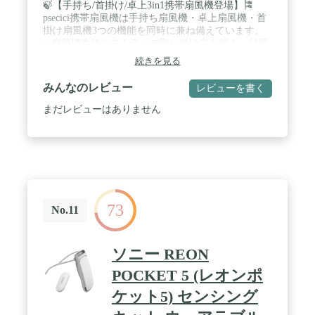
🍃【手持ち/首掛け/卓上3in1携帯扇風機登場】🎏
psecici携帯扇風機は手持ち扇風機・卓上扇風機・首
掛け扇風機3つの機能を同時に兼ね備えています。
✨扇風機本体にストラップ取り付け穴を備え、付属
のストラップと併用すると首掛け扇風機として使
続きを見る
え、両手が解放するため、長時間使っても疲れにく
く、作業中やスポーツなどの場合に勧めします。
みんなのレビュー
レビューを書く
【180°折り畳め】伝統の卓上扇風機と違う、弊社の
扇風機は折り畳むことで卓上機能を実現します。上
まだレビューはありません
下方向に180°折り畳む可能、自分の好みに合わせて
角度を調整できます。🏖️暑い季節、ちょっとしたお
出かけから野外イベントまで活躍するハンディ扇風
機です。注意⚠️充電中に以下の事を守ってくださ
い：①必ず付属の充電ケーブルをご使用ください。
②アップルの電源アダプターをご使用しないでくだ
さい。③必ず5v/2Aもしくは5v/１Aの外部電源と接
73
No.11
続してください。 / 🍃【20dB超静音&2023革新なブ
ラシレスモーター採用&長時間稼働】🏆当店のハン
ディ扇風機は革新技術のブラシレスモーターを採用
ソニー REON
しており、高耐久性、ハイパワー、静音・低騒音な
ど優れた特徴を兼ね備えます。市販のブラシレスモ
POCKET 5 (レオンポ
ータとは異なり、当社のブラシレスモータは軸受に
ケット5) センシング
溝付き構造により、摩擦を大幅に低減し、発熱を減
少し、効率を高め、モーターの耐久性を向上させ、