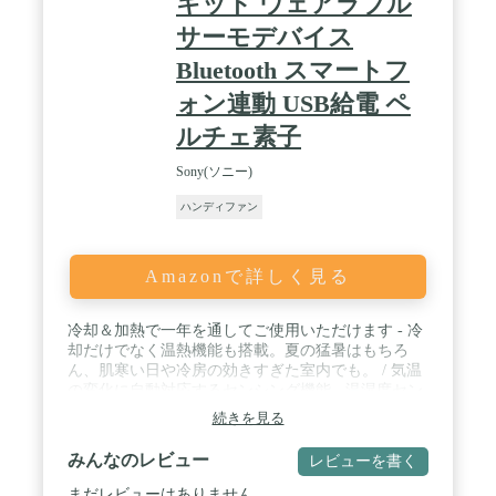
キット ウェアラブル
低騒音運転を確保します。弱モードでは運転音は20
デシベル程度と低く、学習や仕事中にもパワフル涼
サーモデバイス
しい風が届けます。🔋内蔵バッテリの容量は高くあ
Bluetooth スマートフ
りませんが、市場の大容量扇風機に匹敵する同等の
稼働時間を持ち、弱モードでは最大16時間連続稼働
ォン連動 USB給電 ペ
可能、フル充電は僅か３～４時間かかり、消費電力
を低減できる省エネハンディ扇風機です。 / 🍃【4
ルチェ素子
段階風量切替&7枚羽根&流線型設計】🎐手持ち扇風
機は弱・中・強・超強の4段階の風量調節機能が搭
Sony(ソニー)
載、風量切替ボタンを押すたびに、自然に近い優し
ハンディファン
い風からパワフルな風まできめ細かく風量を調節す
ることが可能。室内では1～3段目の自然風と微風と
弱風モードで優しく自然風を再現し、超静音で職場
や図書館でも快適に過ごせます。夏場の野外では4
Amazonで詳しく見る
段目の超強風でパワフル送風し、猛暑でもより爽や
かな涼感をもたらします。💨従来品と比べ、弊社の
手持ち扇風機は7枚羽根を採用、羽根全体を流線型
冷却＆加熱で一年を通してご使用いただけます - 冷
デザインにすることで、羽根の中心を効率的に活用
却だけでなく温熱機能も搭載。夏の猛暑はもちろ
して風を集めます。空気抵抗を減らすことで、風速
ん、肌寒い日や冷房の効きすぎた室内でも。 / 気温
の変動幅が小さく、バランスのとれたなめらかな風
の変化に自動対応するセンシング機能 - 温湿度セン
を生み出します。 / 🍃【USB充電式&コンパクトな
サーが周囲の環境を検知し、冷却・温熱を自動で切
続きを見る
り替え。猛暑だけでなく、寒暖差の激しい日でも常
小型扇風機】⚡手持ち扇風機はUSBポートを搭載、
に快適な温度をキープ。 / 長時間使用可能なバッテ
多様な充電方法に対応、パソコンや充電器、モバイ
みんなのレビュー
レビューを書く
リー - 最大約7時間の連続使用が可能。通勤・通
ルバッテリーで充電可能で、送風しながら充電も可
学・屋外作業にも安心。 / スマホアプリで簡単操作
まだレビューはありません
能で、お出かけ時も安心です。💼軽量＆コンパクト