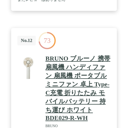
- 専用アプリで温度設定やモード切替が可能。 / 軽
なハンディ扇風機は、バッグに入れて持ち運び便
量・コンパクト設計 - 重さわずか約120g。首にフィ
利！移動中に暑い外から室内に入った際に顔や首に
ットしやすく、長時間装着しても疲れにくいデザイ
当ててクールダウンするのに使ったり、屋外でのイ
ン。 / 静音設計で周囲に配慮 - 動作音が気にならな
ベントやスポーツ観戦、旅行やキャンプといったア
い静音設計。オフィスや図書館でも安心して使用で
ウトドアでも活躍します。🎉通勤・通学や買い物・
きます。
お出かけといった普段使いでのマスク装着時の蒸れ
解消はもちろん、アウトドアでの暑さ対策や熱中症
73
No.12
対策にも一役買ったりと、いろいろなシーンで使え
るのが魅力です。 / 🍃【安全性と品質を重視 取り
外して清潔可】🔰弊社のハンディファンは発火や爆
発によるリスクを回避するため、長時間のテストを
BRUNO ブルーノ 携帯
行い、安全PCB回路基板を内蔵し、 独立したリチウ
扇風機 ハンディファ
ム電池を採用し、過充電、過放電、短絡を回避し、
使用寿命を延長しながら危険性も回避します。安全
ン 扇風機 ポータブル
保護設計でお客様は安心してご利用いただけます。
💦なお、ハンディファンの前カバーが本体から簡単
ミニファン 卓上 Type-
に取り外し可能、季節の終わりに羽根にあるホコリ
C充電 折りたたみ モ
や汚れなどをきれいに掃除して、来年の夏でも気持
ちよく使えるように丁寧にお手入れをしてあげまし
バイルバッテリー 持
ょう。ご注意：お手入れ方法は付属の説明書をご参
考ください。
ち運び ホワイト
BDE029-R-WH
BRUNO