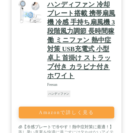
ハンディファン 冷却
プレート搭載 携帯扇風
機 冷感 手持ち扇風機 3
段階風力調節 長時間稼
働 ミニファン 熱中症
対策 USB充電式 小型
卓上 首掛け ストラッ
プ付き カラビナ付き
ホワイト
Feesun
ハンディファン
Amazonで詳しく見る
🧊【冷感プレートで冷やす！熱中症対策に最適！】
蒸し暑い真夏を快適に過ごすには欠かせないアイテ