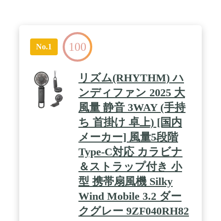
100
No.1
リズム(RHYTHM) ハ
ンディファン 2025 大
風量 静音 3WAY (手持
ち 首掛け 卓上) [国内
メーカー] 風量5段階
Type-C対応 カラビナ
＆ストラップ付き 小
型 携帯扇風機 Silky
Wind Mobile 3.2 ダー
クグレー 9ZF040RH82