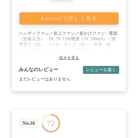
Amazonで詳しく見る
ハンディファン／卓上ファン／首かけファン / 電源
（定格入力）：DC 5V USB電源（5V 500mA） / 消
費電力（約）：2.5 W / サイズ（約）：本体：幅
11cm×奥行6.2cm×高さ19cm（突起部含む）／幅
10.5cm×奥行6.2cm×高さ19cm（突起部含まず）／充
続きを見る
電台：幅7cm×奥行7cm×高さ3.7cm / 質量（約）：本
体：170g／充電台：40g / 内蔵電池：リチウムイオ
みんなのレビュー
レビューを書く
ン電池 / 充電時間（約）：5 時間 / 使用時間
（約）：（満充電時）強：2.5 時間、中：5 時間、
まだレビューはありません
弱：7 時間 / 充電方法：USB充電/本体充電* *充電
台の置くだけ充電を使用しない場合、付属のUSBケ
ーブルを、本体に直接差し込んで充電してくださ
い。 / 風量切り替え：弱/中/強
72
No.16