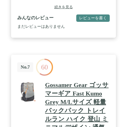
デザイン。 / 汎用性と快適性 - 軽量スーパーブレイ
続きを見る
クは、ストレートカットのパッド入りショルダース
トラップ、パッド入りバックパネル、ウェブホール
みんなのレビュー
レビューを書く
ハンドルで、一日中快適に持ち運ぶことができるよ
うに設計されています。 / 信頼性の高いバックパッ
まだレビューはありません
ク - SuperBreakの丈夫な構造は長持ちするように作
られています。このデイパックには、スタイルとニ
ーズを反映するさまざまな色があります。 / バック
パックで最も信頼されている名前 - 当社のパックに
対する当社の信念は強いものです。JanSportには生
涯保証が付いており、JanSportを安心して持ち運ぶ
ことができます。破損した場合は交換または修理を
60
行います。 / この製品は13歳以上の方を対象として
No.7
います。
Gossamer Gear ゴッサ
マーギア Fast Kumo
Grey M/Lサイズ 軽量
バックパック トレイ
ルラン ハイク 登山 ミ