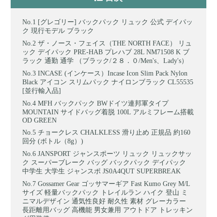
[グレゴリー] バックパック リュック 公式 デイパッ
ク 現行モデル ブラック
ザ・ノース・フェイス（THE NORTH FACE） リュ
ック デイパック PRE-HAB プレハブ 28L NM71508 K ブ
ラック 通勤 通学 （ブラック/２８．０/Men's、Lady's）
INCASE (インケース）Incase Icon Slim Pack Nylon
Black アイコン スリムパック ナイロンブラック CL55535
[並行輸入品]
MFH バックパック BWドイツ連邦軍タイプ
MOUNTAIN サイドバッグ着脱 100L アルミフレーム搭載
OD GREEN
チョークレス CHALKLESS 滑り止め 正規品 約160
回分 (ボトル（8g）)
JANSPORT ジャンスポーツ リュック リュックサッ
ク スーパーブレーク バッグ バックパック デイパック
中学生 大学生 ジャンスポ JS0A4QUT SUPERBREAK
Gossamer Gear ゴッサマーギア Fast Kumo Grey M/L
サイズ 軽量バックパック トレイルラン ハイク 登山 ミ
ニマルデザイン 通気性良好 耐久性 素材 グレーカラー
長距離用バッグ 高機能 男女兼用 アウトドア トレッキン