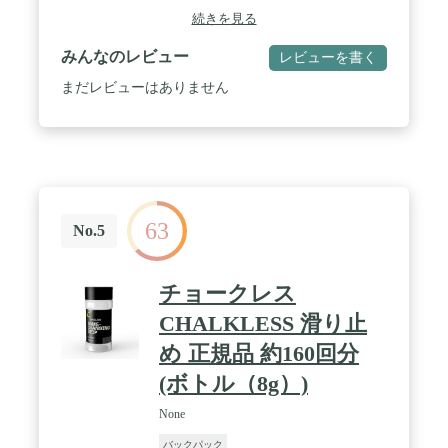
ームを搭載しており非常に頑強に作られたミルスペ
続きを見る
ック品です。 / メインコンパートメントは2本の圧
縮ストラップが付属しカバー付きです。カバー付き
みんなのレビュー
レビューを書く
サイドポケットはファスナーで取り外し可能で、裏
側にショルダーストラップが付いており二つのサイ
まだレビューはありません
ドポケットを一緒にファスナーで留め計20Lのデイ
パックとして使用できます。 / 内側のフラットコン
パートメント 分離可能な下部コンパートメントを備
えたスリーピングパッドメインコンパートメント。
下部コンパートメントへの容易なアクセス。
<BR>VARIO BACK SYSTEM - ショルダーストラッ
プの上起点の高さ位置を状況に合わせ調整可能。 /
63
様々なループとコンプレッションストラップ。すべ
No.5
てのストラップは調整可能です。取り外し可能なチ
ェストストラップとパッド入りウエストベルト。 /
容量：バックパック80L、デイパック20L / サイズ：
チョークレス
バックパック：約 38×22×70 cm サイドポケット：各
約 20×10×40 cm
CHALKLESS 滑り止
め 正規品 約160回分
(ボトル（8g）)
None
バックパック