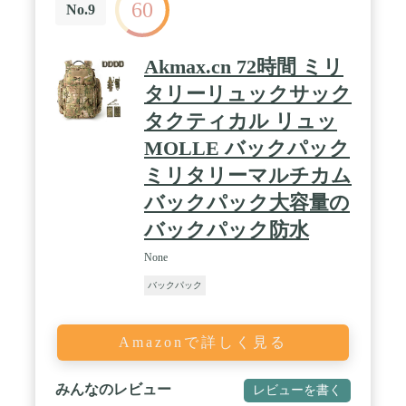
60
No.9
測定精度が±1ヤード・最大計測距離770ヤード。バ
ンカーやクリークもスキャンモードで瞬時に測定、
ピンの背景に木々が写りこんでも瞬時にピンを差せ
Akmax.cn 72時間 ミリ
るピンモードと新たにピンを差したことを知らせる
振動（バイブレーション）モードも搭載。 / ⛳ 【傾
タリーリュックサック
斜モード】高低差を考慮した距離が測定可能なた
タクティカル リュッ
め、本当に打つべき距離がしっかり把握できる。同
伴ゴルファーも外から傾斜モードのON・OFFが確認
MOLLE バックパック
できるため競技ゴルフにも使えます。新ルール対
応。直線距離・高低差を考慮した距離を測定したい
ミリタリーマルチカム
時などシチュエーションによって瞬時に切り替え可
バックパック大容量の
能です。 / ⛳ 【メーカー標準保証1年、最長2年の保
バックパック防水
証期間】標準保証1年付き。さらに公式サイトから
会員登録すると無償で+1年保証期間が延長されま
None
す。最大2年の保証期間を付けることが可能。 / ■転
売行為の禁止について■TecTecTecJAPAN（販売元：
バックパック
Oikaze アマゾン店、販売業者名：株式会社渡辺製作
所）は当社製品の転売行為を禁止しております。そ
のため、Amazonやその他ECモールで当社以外の企
Amazonで詳しく見る
業が販売している場合は全て転売品となりますので
ご注意ください。転売品に関しては、品質管理の把
握が不可能なため、当社として一切の責任を持つこ
みんなのレビュー
レビューを書く
とはできません。また保証対応もできかねますの