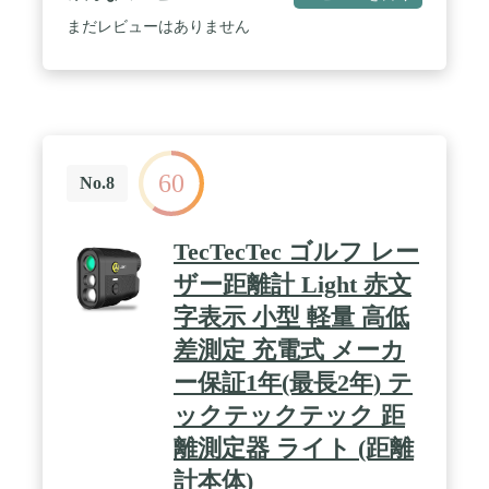
能） / ショルダーストラップ両サイドメッシュポケ
ット（ダブルレイヤー）/アウトサイドメッシュポケ
まだレビューはありません
ット / アイスアクスループ（reflective） / トレッキ
ングポールホルダー / 取り外し可能なファストベル
ト / 揺れを軽減する2本のチェストストラップ / 緊急
時のミニホイッスル / ハイドレーションチューブ対
応 / KUMO同様トップリッドにジッパーポケット及
びDカン4つ配置
60
No.8
TecTecTec ゴルフ レー
ザー距離計 Light 赤文
字表示 小型 軽量 高低
差測定 充電式 メーカ
ー保証1年(最長2年) テ
ックテックテック 距
離測定器 ライト (距離
計本体)