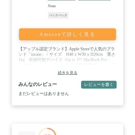
None
バックパック
Amazonで詳しく見る
【アップル認定ブランド】Apple Storeで人気のブラ
ンド「incase」 / サイズ H48 x W30 x D20cm 重さ
1kg 収納可能デバイス -Up to 15" MacBook Pro -
iPad -iPhone / クッション入りで調節可能なショルダ
ーストラップは、人間工学に基づいたデザイン設計
続きを見る
/ メインコンパートメントには、必需品を保護、整
理が簡単にできる複数のコンパートメント / サブコ
みんなのレビュー
レビューを書く
ンパートメントは、起毛した裏地で作られた15イン
チMacBook Proまでが収納可能
まだレビューはありません