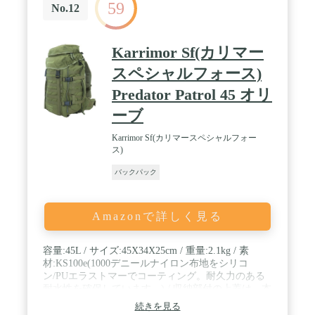
59
No.12
Karrimor Sf(カリマー
スペシャルフォース)
Predator Patrol 45 オリ
ーブ
Karrimor Sf(カリマースペシャルフォー
ス)
バックパック
Amazonで詳しく見る
容量:45L / サイズ:45X34X25cm / 重量:2.1kg / 素
材:KS100e(1000デニールナイロン布地をシリコ
ン/PUエラストマーでコーティング。耐久力のある
耐水性を確保しています。) / 収納部付の上蓋は、本
体から取り外して使用可能。 / PLCEサイドポケッ
続きを見る
ト対応 / MOLLEシステム装備 / パームバックシステ