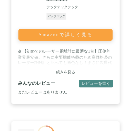
テックテックテック
バックパック
Amazonで詳しく見る
⛳ 【初めてのレーザー距離計に最適な1台】圧倒的
業界最安値。さらに主要機能搭載のため高価格帯の
レーザー距離計と比べても遜色なし！まさに次世代
エントリーモデル。オンライン限定モデルです。 /
続きを見る
⛳ 【画面が赤色表示による圧倒的な見やすさ】黒色
表示と比べると木が多い場所や曇り空でも見やすい
みんなのレビュー
レビューを書く
ため、距離測定をいち早く確認することが可能。 /
まだレビューはありません
⛳ 【業界最軽量クラスで操作しやすい丁度いいサイ
ズ】ポケットサイズでスマートフォンより軽く小さ
いため、持ち運びが便利。また、レーザー距離計は
サイズが小さければ良いわけではありません。小さ
すぎるサイズは操作がしにくいため、手のひらにフ
ィットして操作しやすい丁度いいサイズを実現。 /
⛳ 【高精度レーザー距離測定器】計測速度0.5秒・