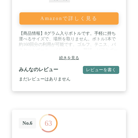
Amazonで詳しく見る
【商品情報】8グラム入りボトルです。手軽に持ち
運べるサイズで、場所を取りません。ボトル1本で
約160回分の利用が可能です。ゴルフ、テニス、バ
スケットボール、バドミントン、野球、ソフトボー
ル、ダーツ、バトントワーリング、ヨガ、ウェイト
続きを見る
トレーニング、ボルダリング、クライミングなどグ
リップ力を必要とする幅広いシーンで活躍します。
みんなのレビュー
レビューを書く
/ 【革新的な技術】チョークレス独自の特許技術を
用いることにより、親油性（脂を吸収する性質）と
まだレビューはありません
疎水性（水分をはじく性質）という相反する性質を
融合させて他にない革新的な滑り止めの開発に成功
しました。この斬新な2つの組み合わせが、グリッ
プ力をより高いレベルのものにします。 / 【モンス
ターパウダー】チョークレスの驚異的なグリップ力
は粒状に加工したパウダー、モンスターパウダーに
よって生み出されます。滑りの原因となる皮膚表面
63
の皮脂を吸収し、次に汗や水などの水分をはじき飛
No.6
ばします。手やゴルフグリップなどの表面に擦り込
むとで強力かつ持続力のあるグリップ力をもたらし