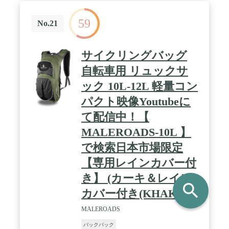
59
No.21
サイクリングバッグ
自転車用 リュックサ
ック 10L-12L 軽量コン
パクト映像Youtubeに
て配信中！【
MALEROADS-10L 】
で検索日本市場限定
【専用レインカバー付
き】 (カーキ＆レイン
search
カバー付き(KHAKI))
MALEROADS
バックパック