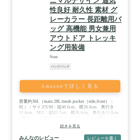
ニマルデザイン 通気
性良好 耐久性 素材 グ
レーカラー 長距離用バ
ッグ 高機能 男女兼用
アウトドア トレッキ
ング用装備
None
バックパック
Amazonで詳しく見る
容量約36L（main:28L/mesh pocket（side,front）：
8L） / サイズS/M：縦40.6cm、横26.6cm、奥行き
11.6cm、M/L：縦45.7cm、横26.6cm、奥行き11.6cm
/ 素材パック部分 / 70D Robic ナイロン / 重さ：S/M:
約432g(パックのみ),M/L:約448g(パックのみ) / 最大
続きを見る
積載量約11kg / 背面パッド（取り外し可能） / 両サ
イドメッシュポケット（TOP、SIDEからアクセス可
みんなのレビュー
レビューを書く