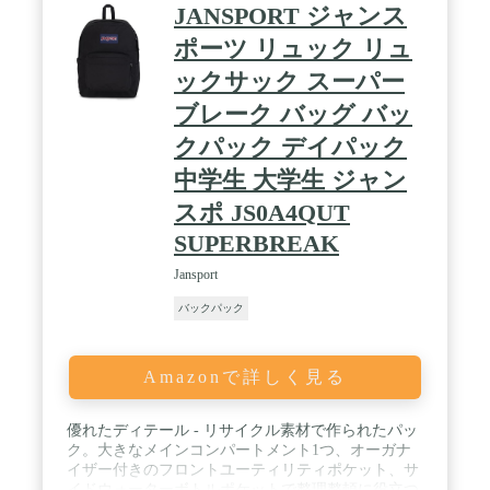
ます。 / 【圧倒的な持続力】モンスターパウダーを
JANSPORT ジャンス
手の表面に擦り込むと非常に薄いコーティング
（膜）を形成します。 このコーティングが汗などの
ポーツ リュック リュ
水分を弾くことで長時間グリップ力を持続させま
ックサック スーパー
す。 / 【3秒で使える即効性】手につけた瞬間から
効果を発揮できます。また液体チョークのように乾
ブレーク バッグ バッ
くまで待つ必要がありません。チョークレスは手に
つけた瞬間から効果を最大限発揮します。 / ★転売
クパック デイパック
品及び並行輸入品にご注意ください★Amazon内で
中学生 大学生 ジャン
販売されているCHALKLESSの正規品は当店で販売
している製品のみとなります。（販売店：Oikaze ア
スポ JS0A4QUT
マゾン店、販売業者名：株式会社渡辺製作所）当店
SUPERBREAK
以外がAmazon内でCHALKLESSのボトル (8g)と詰め
替え用パック(75g)を販売している場合は、全て転売
Jansport
品もしくは並行輸入品となります。転売品及び並行
輸入品については、品質保証・品質管理・安全管
バックパック
理・取引の安全性、その他トラブル等につきまして
当店では一切の責任を持つことはできませんのでご
注意ください。また、これらの製品に関するアフタ
Amazonで詳しく見る
ーサービス等のご対応も致しかねます。
優れたディテール - リサイクル素材で作られたパッ
ク。大きなメインコンパートメント1つ、オーガナ
イザー付きのフロントユーティリティポケット、サ
イドウォーターボトルポケットで整理整頓に役立つ