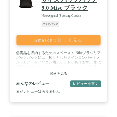
9.0 Misc ブラック
Nike Apparel (Sporting Goods)
バックパック
Amazonで詳しく見る
必需品を収納するためのスペース： Nikeブラジリア
バックパックには、広々としたメインコンパートメ
ントとノートパソコン用ポケットがあります。 別に
仕切られているスリーブにはノートパソコンを収納
できます。 / 収納に便利： 本バックパックの外側に
続きを見る
は小物用ポケットがあり、楽に物を出し入れ/収納で
きます。 サイドポケットがあり、水筒やエネルギー
みんなのレビュー
レビューを書く
バーを簡単に掴み取ることができます。 / フィット
感のカスタマイズ可能： パッド入りの背面部でショ
まだレビューはありません
ルダーストラップを調節できるため、ぴったりとし
た快適なフィット感にすることができます。 / NIKE
バックパック： スポットクリーン。生地： ポリエ
ステル100%。寸法： 縦20インチ ｘ 横13インチ ｘ
マチ7インチ。