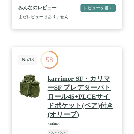
ム / 収納可能なウエストベルト / クイックリリース
みんなのレビュー
レビューを書く
ベルトバックル / 胸部ストラップ / コンプレッショ
ンストラップ / 上部前後にキャリーハンドル付 / ス
まだレビューはありません
キーガイド / バータック補強
58
No.13
karrimor SF・カリマ
ーSF プレデターパト
ロール45+PLCEサイ
ドポケット(ペア)付き
(オリーブ)
karrimor
バックパック