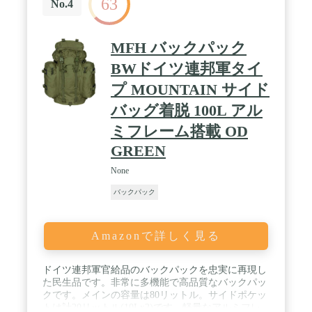
63
No.4
MFH バックパック
BWドイツ連邦軍タイ
プ MOUNTAIN サイド
バッグ着脱 100L アル
ミフレーム搭載 OD
GREEN
None
バックパック
Amazonで詳しく見る
ドイツ連邦軍官給品のバックパックを忠実に再現し
た民生品です。非常に多機能で高品質なバックパッ
クです。メインの容量は80リットル。サイドポケッ
トは計20リットル(10Lx2)です。軽量なアルミフレ