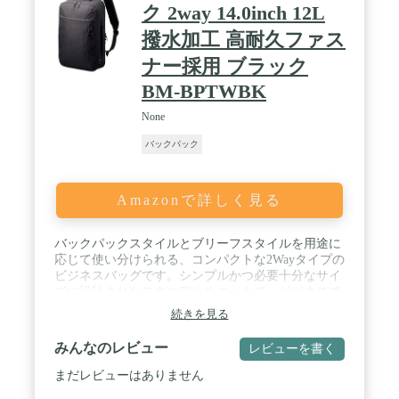
ク 2way 14.0inch 12L
撥水加工 高耐久ファス
ナー採用 ブラック
BM-BPTWBK
None
バックパック
Amazonで詳しく見る
バックパックスタイルとブリーフスタイルを用途に
応じて使い分けられる、コンパクトな2Wayタイプの
ビジネスバッグです。シンプルかつ必要十分なサイ
ズに設計されたスクエアシルエットで、ビジネスで
もカジュアルでも使えるデザインです。 / バックパ
続きを見る
ックスタイルのときは、背負うことで両手が空くた
め、雨の日や自転車移動などの際も快適に動けま
みんなのレビュー
レビューを書く
す。 / シンプルかつ必要十分なサイズに設計された
スクエアシルエットで、ビジネスでもカジュアルで
まだレビューはありません
も使えるデザインです。 / サイドにあるハンドルを