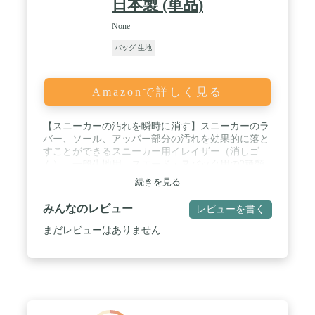
日本製 (単品)
None
バッグ 生地
Amazonで詳しく見る
【スニーカーの汚れを瞬時に消す】スニーカーのラ
バー、ソール、アッパー部分の汚れを効果的に落と
すことができるスニーカー用イレイザー（消しゴ
ム）。一般生地用、スエード・ヌバック用の2種類
があり、本商品は一般生地用です。合皮、ナイロ
続きを見る
ン、ラバー、キャンバス、メッシュ素材などに使え
ます。 / 【東京発！スニーカーケアプロダクト】
みんなのレビュー
レビューを書く
CAST A SPELL ON SNEAKERS（スニーカーに魔法
をかける）をテーマに、価値あるスニーカーをより
まだレビューはありません
クールに、より長く履きたい。そんなスニーカーフ
リークのためのブランド“KICKS TOKYO（キックス
トーキョー）”。メイドインジャパンでの製造にこ
だわり、品質の高いスニーカーケア用品をラインア
ップ。 / 【スニーカーがいつも綺麗】気になる汚れ
部分をササっと擦るだけ！歩行時の擦れや泥などの