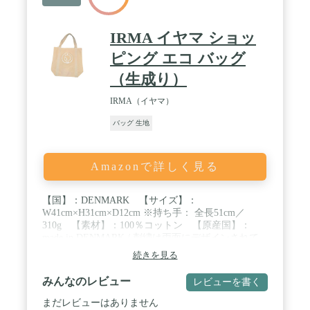
IRMA イヤマ ショッ
ピング エコ バッグ
（生成り）
IRMA（イヤマ）
バッグ 生地
Amazonで詳しく見る
【国】：DENMARK 【サイズ】：
W41cm×H31cm×D12cm ※持ち手： 全長51cm／
310g 【素材】：100％コットン 【原産国】：
made in DENMARK / 刺繍は両面にデザインされて
います。 裏地や内外ポケットはございません。 洗
続きを見る
濯機をご利用いただけます。 / 本品は使用目的上、
高い完成度を追求し生産されたものではありませ
みんなのレビュー
レビューを書く
ん。 以下のコンディションが見られますが不良品で
はございません。 生糸の栽培から商品完成までエコ
まだレビューはありません