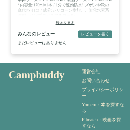
/ 内容量:170ml×1本 / 1分で速効防水! ズボンや靴の
傘代わりに! / 成分:シリコーン樹脂、、炭化水素系
溶剤、イソプロピルアルコール
続きを見る
みんなのレビュー
レビューを書く
まだレビューはありません
Campbuddy
運営会社
お問い合わせ
プライバシーポリシ
ー
Yomeru：本を探すな
ら
Filmatch：映画を探
すなら