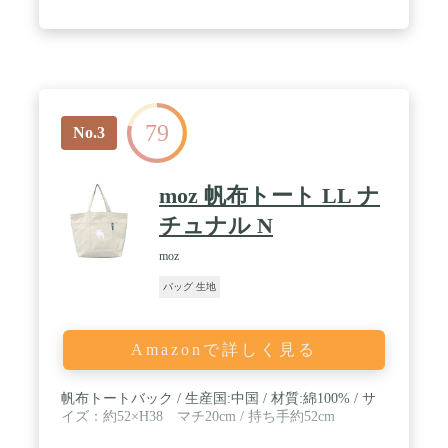
ロジーを優先した商品でありますので気にされる方
はお控え下さい。 / 生糸製造工程の事由から褐色の
細かい繊維が混入しています。織り箇所により色合
いが異なることがあります。刺繍部は、縫いズレ・
ホズレ・ゆるみ・飛び出し箇所があります。 / 本体
および持ち手には所々糸の太さが異り、玉のような
固まり箇所があります。エコのため製造工程が簡略
79
され、織りズレ・縫いズレ・ホズレ・糸くずがあり
No.3
ます。持ち手と本体の縫い合わせ箇所が斜めにずれ
ていることがあります。
moz 帆布トート LL ナ
チュナル N
moz
バッグ 生地
Amazonで詳しく見る
帆布トートバック / 生産国:中国 / 材質:綿100% / サ
イズ：約52×H38 マチ20cm / 持ち手約52cm