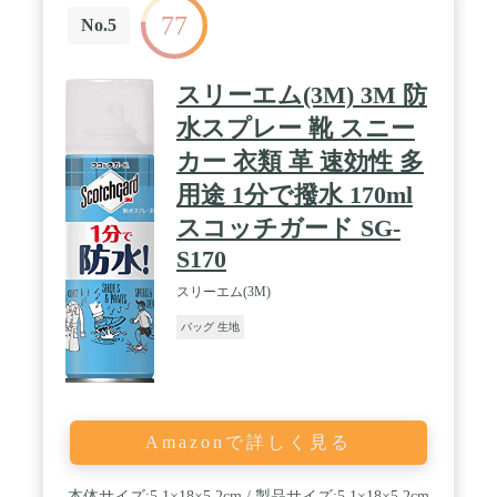
汚れを手軽に落とすことができます。一般生地用に
77
は、カルシウム成分が配合されているため、黒ずみ
No.5
汚れにも効果的。また、スエード・ヌバック用に
は、研磨剤が入っているので、削ったときに出る細
かい粉が毛の奥まで入り込み、汚れを付着しながら
スリーエム(3M) 3M 防
こすり取ることが可能。 / 【素材を傷めずに汚れを
落とす】すぐに汚れや擦れがついてしまうソールラ
水スプレー 靴 スニー
バー部分、ブラシだと毛先がひっかかってしまうメ
カー 衣類 革 速効性 多
ッシュ素材、乾かすのに時間のかかるキャンバス部
分などの汚れ落としに最適。 / 【濡らさずにクリー
用途 1分で撥水 170ml
ニング】水を使わずにサッと汚れを取り除けるた
め、出先でも気軽に使うことが可能。大切なスニー
スコッチガード SG-
カーをつねに綺麗な状態にキープ。 / 【細かな部分
S170
にも使える】ソールやタン、アッパー部分はもちろ
ん、ステッチや履きジワなどの細かい部分の汚れも
スリーエム(3M)
落とすことが可能。 ※素材によっては、色落ち・変
色などが生じる場合があります。事前に目立たない
バッグ 生地
部分でご使用ください。 / ◆本体サイズ：約
20×20×60mm ◆原産国：日本
Amazonで詳しく見る
本体サイズ:5.1×18×5.2cm / 製品サイズ:5.1×18×5.2cm