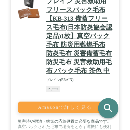
ブレイン 災害救助用
フリースパック毛布
【KB-313 備蓄フリー
ス毛布(日本防炎協会認
定品)1枚】真空パック
毛布 防災用難燃毛布
防炎毛布 災害備蓄毛布
防災毛布 災害救助用毛
布 パック毛布 茶色 中
ブレイン(BRAIN)
フリース
search
Amazonで詳しく見る
災害時や宿泊・病気の応急処置に必要な商品です。
真空パックされた毛布で場所をとらず運搬にも便利