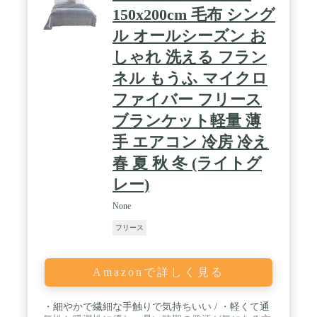
150x200cm 毛布 シング
ル オールシーズン お
しゃれ 洗える フラン
ネル もうふ マイクロ
ファイバー フリース
ブランケット軽量 薄
手 エアコン 冷房 冷え
春 夏 秋 冬 (ライトグ
レー)
None
フリース
Amazonで詳しく見る
・細やかで繊細な手触りで気持ちいい / ・軽くて通