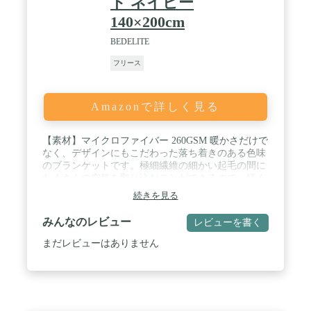
ト ネイビー
140×200cm
BEDELITE
フリース
Amazonで詳しく見る
【素材】マイクロファイバー 260GSM 暖かさだけで
なく、デザインにもこだわった落ち着きのある色味
のブランケットです。極細繊維の細かい起毛の間に
たくさんの空気を取り込むことができるので、軽く
てふっくら。体温で温められた空気を逃さないので
続きを見る
保温性があります。軽いので、体にも負担がかかり
にくいのもポイントです。 / 【静電気防止】場の室
みんなのレビュー
レビューを書く
内で衣装と毛布の摩擦によって静電気生じる場合が
あります。あの嫌なパチパチを少しでも軽減できる
まだレビューはありません
ように、「静電気防止」を加工しました。『低ホル
ムアルデヒド仕様』でお子様にも安心です! / 【ふわ
ふわ軽い】インテリアやシーンを選ばない使いやす
いタイプです。あたたかさ・やわらかさ・光沢感・
密着感 触れているだけでなんだか癒される、ゆった