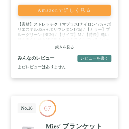
Amazonで詳しく見る
【素材】ストレッチクリマプラス[ナイロン47%＋ポ
リエステル36%＋ポリウレタン17%] / 【カラー】ブ
ルーグリーン (BGN) / 【サイズ】M / 【特長】縫い
目を平らに仕上げて肌あたりを良くしている / ジッ
パーがあごに当たらない仕様 / スランテックカフ /
続きを見る
【ポケット】3個（ジッパー付き〈腰2、左胸1〉）
みんなのレビュー
レビューを書く
まだレビューはありません
67
No.16
Mies′ ブランケット