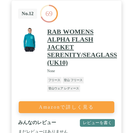
り眠れる安心。年齢や性別関係なくお使いいただけ
るベーシックなデザイン。折りたたむとコンパクト
69
になるので、持ち運びにも便利なサイズとなってお
No.12
ります。 / 【洗濯方法】ご家庭で丸洗いOK。気軽に
洗えて、いつも清潔、お手入れ簡単。開封後そのま
まご使用いただくこともできますが、一度単独で洗
RAB WOMENS
って干していただく、より快適にご使用いただきま
ALPHA FLASH
す。ご使用の時、硬いものと摩擦しないでくださ
い。 / 【品質保証サービス】BEDELITE マイクロフ
JACKET
ァイバー 毛布 ダブル フリース ブランケット 洗え
SERENITY/SEAGLASS
る ブランケット ひざ掛け 毛布 暖かい オールシー
ズン 敷き毛布 掛け毛布 180×200cm ふわふわ 冬 暖
(UK10)
かい ご購入後30日間無料で返品・交換できます。一
None
年品質保証しております、問題があればご連絡お願
いいたします。
フリース
登山 フリース
登山ウェア レディース
Amazonで詳しく見る
みんなのレビュー
レビューを書く
まだレビューはありません