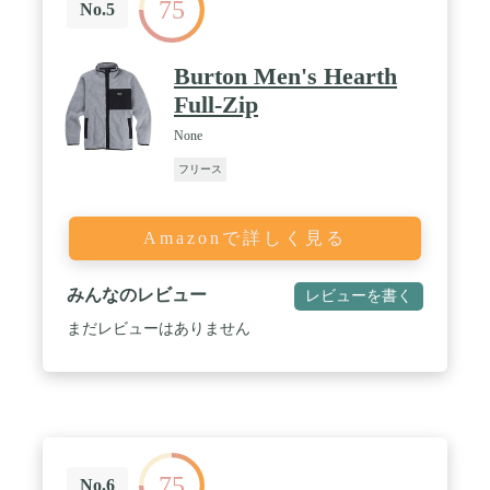
75
ウエスト/81cm-88cm、ヒップ/94cm-101cm ) XL(EU-
No.5
L)/ ( 胸囲/103cm-110cm、ウエスト/89cm-96cm、ヒッ
プ/102cm-109cm ) ■特徴：･ 伸縮性,透湿性に優れた
軽量でコンパクトなPolartecR Power Gridフリース･
Burton Men's Hearth
リサイクル･ポリエステル･ 優れた速乾性と通気性･
Full-Zip
密閉性の高い襟･ ジッパー付サイドポケット2つ■原
産国：ベトナム / カラー：ｂｌａｃｋ / サイズ：Ｌ
None
（ＥＵ－Ｍ）
フリース
Amazonで詳しく見る
みんなのレビュー
レビューを書く
まだレビューはありません
75
No.6