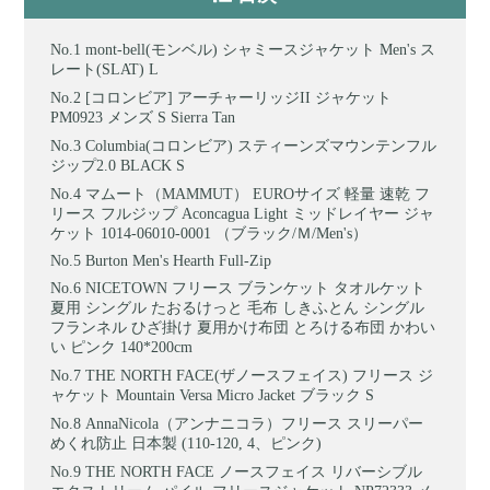
mont-bell(モンベル) シャミースジャケット Men's ス
レート(SLAT) L
[コロンビア] アーチャーリッジII ジャケット
PM0923 メンズ S Sierra Tan
Columbia(コロンビア) スティーンズマウンテンフル
ジップ2.0 BLACK S
マムート（MAMMUT） EUROサイズ 軽量 速乾 フ
リース フルジップ Aconcagua Light ミッドレイヤー ジャ
ケット 1014-06010-0001 （ブラック/Ｍ/Men's）
Burton Men's Hearth Full-Zip
NICETOWN フリース ブランケット タオルケット
夏用 シングル たおるけっと 毛布 しきふとん シングル
フランネル ひざ掛け 夏用かけ布団 とろける布団 かわい
い ピンク 140*200cm
THE NORTH FACE(ザノースフェイス) フリース ジ
ャケット Mountain Versa Micro Jacket ブラック S
AnnaNicola（アンナニコラ）フリース スリーパー
めくれ防止 日本製 (110-120, 4、ピンク)
THE NORTH FACE ノースフェイス リバーシブル