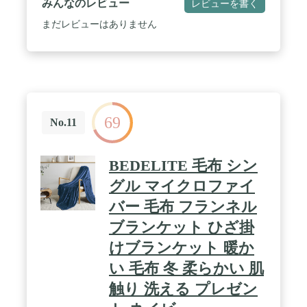
みんなのレビュー
レビューを書く
まだレビューはありません
69
No.11
BEDELITE 毛布 シン
グル マイクロファイ
バー 毛布 フランネル
ブランケット ひざ掛
けブランケット 暖か
い 毛布 冬 柔らかい 肌
触り 洗える プレゼン