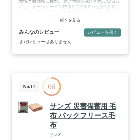
気性と吸湿性に優れ、暑い時期の発汗が気になる方
にも、オールシーズン快適にご使用いただけます。
軽くて、熱を遮断し、冬も暖かいです。使い易い商
品です。 / ・サイズ：150×200㎝ / ・豊富な10種類か
続きを見る
ら選べるカラーバリエーション：レッド グレー オ
レンジ スカイブルー グリーン ローズレッド ブラウ
みんなのレビュー
レビューを書く
ン キャメル ライトグレー ライトピンク の10色 / ・
生地：アセテート繊維 / 【洗濯方法】普通に洗濯可
まだレビューはありません
能です。 / ＊写真と実物のデザインが多少異なる事
がございます。ご了承ください。
66
No.17
サンズ 災害備蓄用 毛
布 パックフリース毛
布
サンズ