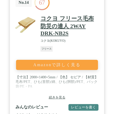
67
No.14
コクヨ フリース毛布
防災の達人 2WAY
DRK-NB2S
コクヨ(KOKUYO)
フリース
Amazonで詳しく見る
【寸法】2000×1400×5mm / 【色】 セピア / 【材質】
毛布/PET、ひも(首部)/綿、ひも(胴部)/PET、パック
袋/PE・PA
続きを見る
みんなのレビュー
レビューを書く