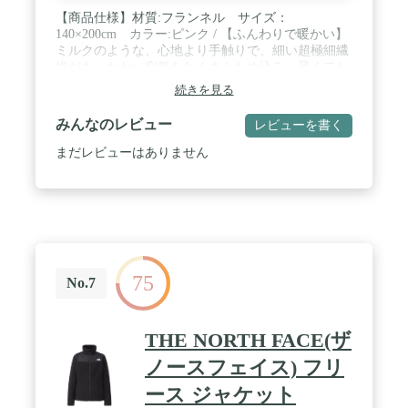
【商品仕様】材質:フランネル サイズ：
140×200cm カラー:ピンク / 【ふんわりで暖かい】
ミルクのような、心地より手触りで、細い超極細繊
維があったかい空気をたくさんため込み、薄くてか
るいのに暖かい。 / 【静電気防止加工済み】冬場の
続きを見る
室内で衣装と毛布の摩擦によって静電気生じる場合
があります。あの嫌なパチパチを少しでも軽減でき
みんなのレビュー
レビューを書く
るように、もうふは「静電気防止」を加工しまし
た。 / 【丸洗いOK】ご自宅で丸洗いでき、とても便
まだレビューはありません
利です。高品質の仕上げは、長年の使用に耐えま
す。洗濯機の水温は30℃未満お勧めます。中性洗剤
は使用しないでください。 / 【NICETOWNからの保
障】万が一商品に不具合(初期不良など)がある場合
は、最後まで対応いたしますので、お気軽にお問い
合わせください。
75
No.7
THE NORTH FACE(ザ
ノースフェイス) フリ
ース ジャケット