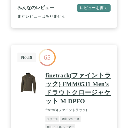
燃焼による有毒ガスも発生しません。ご家庭で洗え
みんなのレビュー
レビューを書く
て繰り返しご使用いただけます。 / 本体サイズ：約
140×200㎝ パックサイズ：約32×28×5㎝ 本体重量：
まだレビューはありません
約1.0㎏
65
No.19
finetrack(ファイントラ
ック) FMM0531 Men's
ドラウトクロージャケ
ット M DPFO
finetrack(ファイントラック)
フリース
登山 フリース
登山 ミドル レイヤー