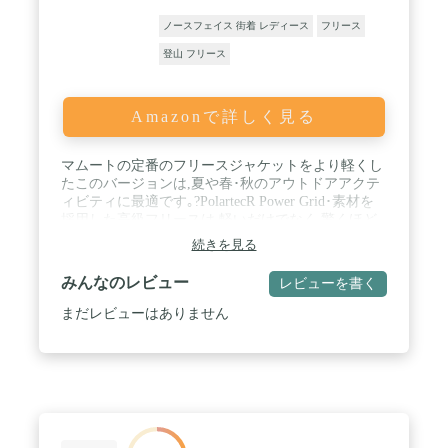
ノースフェイス 街着 レディース
フリース
登山 フリース
Amazonで詳しく見る
マムートの定番のフリースジャケットをより軽くし
たこのバージョンは,夏や春･秋のアウトドアアクテ
ィビティに最適です｡?PolartecR Power Grid･素材を
採用した高級フリースは,軽いだけでなく,驚くほど
柔らかく,肌ざわり抜群です｡?特許取得のワッフル構
続きを見る
造が優れた熱対重量比を実現し,ジャケットの通気性
も高めました｡?また,速乾性があり,小さく収納可能｡
みんなのレビュー
レビューを書く
Aconcagua Lightは,マウンテニアリング,クライミン
グ,スキーツアー,ハイキングの際に,単独での着用は
まだレビューはありません
もちろん,ミッドレイヤーとしても活躍します｡ / ぴ
ったりフィットするカットのため,ハードシェルや断
熱?ジャケットの下に簡単に重ね着できます｡山でも,
仕事でも,Aconcagua Lightは多目的に使える,機能的
でスタイリッシュなアイテムです｡ / ■サイズ：
M(EU-S)/ ( 胸囲/87cm-94cm、ウエスト/73cm-80cm、
ヒップ/86cm-93cm ) L(EU-M)/ ( 胸囲/95cm-102cm、