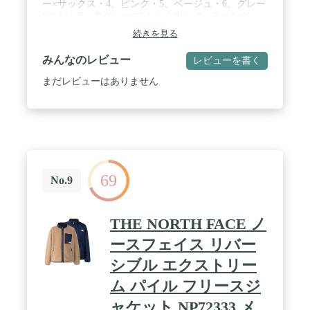
ー×サックス・4、ピンク・5、ベージュ・6、グレー
(ぞう)・7、杢グレー(てんとう虫)・8、ラベンダ
ー・フォレストグリーン / 素材：ポリエステル100%
続きを見る
/ 生産国：日本
みんなのレビュー
レビューを書く
まだレビューはありません
69
No.9
THE NORTH FACE ノ
ースフェイス リバー
シブル エクストリー
ム パイル フリースジ
ャケット NP72333 メ