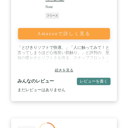
None
フリース
Amazonで詳しく見る
「とびきりソフトで快適。」「人に触ってみて！と
言ってしまうほど心地良い肌触り。」と評判の、至
福の暖かさとソフトさを誇る、スナップフロント・
スタイルのハイパイル・フリース・ジャケット。毛
足の長い繊維が、風の侵入を防ぎ、暖かさをキープ
続きを見る
します。 / 【サイズ＆フィット】適度なゆとりのす
っきりとしたフィット。 / 【素材＆ケア方法】本
みんなのレビュー
レビューを書く
体：軽量ながらも暖かさをキープする、毛足の長い
ポリエステル100%製フリース。 トリム：ナイロン
まだレビューはありません
100%製。 洗濯機の使用可。 / 【追加情報】前はス
ナップ・ボタン開閉。 カラーレス・スタイル。 両
脇にジッパー・ポケット付き。 肘はパッチで補強。
首回り、袖口、裾は伸縮素材でバインディング。 左
胸にジッパー・ポケットと当社のクラシックなカタ
ディン・ロゴ・ラベル付き。