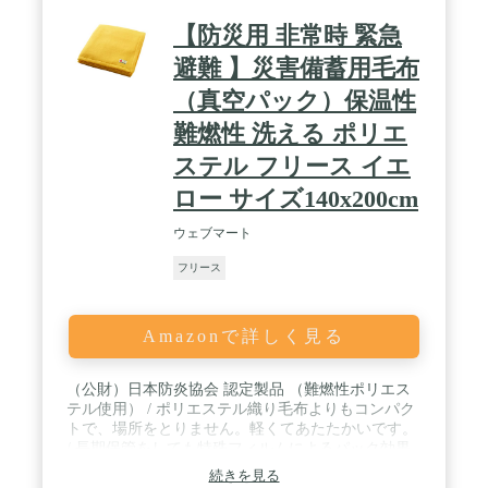
【防災用 非常時 緊急
避難 】災害備蓄用毛布
（真空パック）保温性
難燃性 洗える ポリエ
ステル フリース イエ
ロー サイズ140x200cm
ウェブマート
フリース
Amazonで詳しく見る
（公財）日本防炎協会 認定製品 （難燃性ポリエス
テル使用） / ポリエステル織り毛布よりもコンパク
トで、場所をとりません。軽くてあたたかいです。
/ 長期保管をしても特殊フィルムによるパック効果
で、品質の劣化がほとんどありません。 / 難燃性ポ
続きを見る
リエステル使用 難燃素材のため、燃え広がりにくく