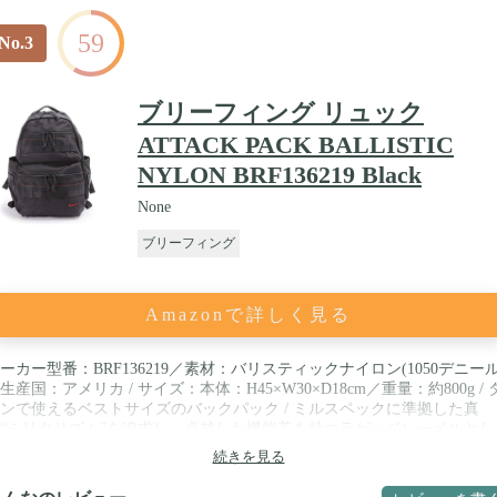
59
No.3
ブリーフィング リュック
ATTACK PACK BALLISTIC
NYLON BRF136219 Black
None
ブリーフィング
Amazonで詳しく見る
ーカー型番：BRF136219／素材：バリスティックナイロン(1050デニール
生産国：アメリカ / サイズ：本体：H45×W30×D18cm／重量：約800g / 
ンで使えるベストサイズのバックパック / ミルスペックに準拠した真
“ミリタリズム”を追求し、卓越した機能美を持つラゲッジレーベルとし
発されたBRIEFING。アメリカが本気で生み出す強靭なパーツや最高峰
続きを見る
術の本質を理解し、タウンユースモデルにどう搭載し、どのようなスタ
ングに仕上げるかを追求。そして、必要最小限のミニマムな機能として