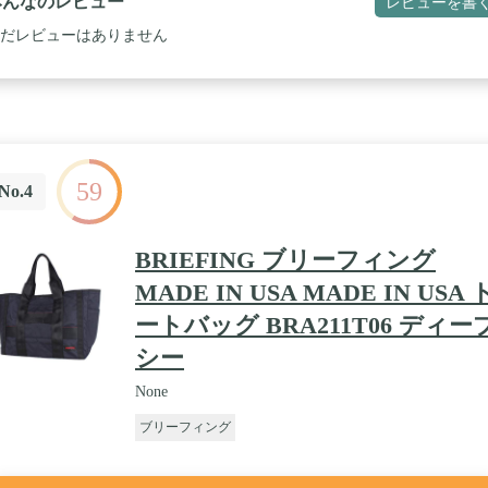
みんなのレビュー
レビューを書
築したデザインワークが魅力のブランドです。極めて耐摩耗性が強くヘ
ーな素材であるバリスティックナイロンを使用したシリーズより、街で
だレビューはありません
用にぴったりなサイズに落とし込んだバックパック。13inchのPCが
59
No.4
BRIEFING ブリーフィング
MADE IN USA MADE IN USA 
ートバッグ BRA211T06 ディー
シー
None
ブリーフィング