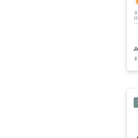
タ
持
ー
ま