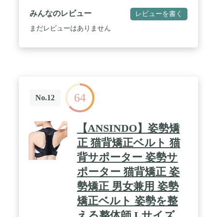
みんなのレビュー
レビューを書く
まだレビューはありません
64
No.12
【ANSINDO】姿勢矯
正 猫背矯正ベルト 猫
背サポーター 姿勢サ
ポーター 猫背矯正 姿
勢矯正 男女兼用 姿勢
矯正ベルト 姿勢を整
える整体師 Lサイズ