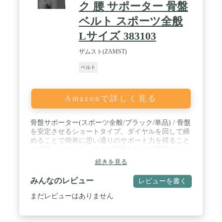
ク 腰 サポーター 骨盤
ベルト スポーツ全般
Lサイズ 383103
ザムスト(ZAMST)
ベルト
Amazonで詳しく見る
骨盤サポーター(スポーツ全般/ブラック/単品) / 骨盤
を安定させるショートタイプ。ダイヤルを回して締
めることで簡単に思い通りのサポート力を得ること
が可能。 / サイズ・サイズ目安:Lサイズ/腰周り
91cm-99cm / 素材:ポリエステル・ナイロン・ポリウ
続きを見る
レタン・クロロプレンゴム・ポリカーボネート・ポ
リアセタール・TPC・ガラス繊維入りナイロン・ガ
みんなのレビュー
レビューを書く
ラス繊維入りポリアセタール・ステンレス / 腰骨の
出ている部分を目安に腰周りを測ってお選び下さ
まだレビューはありません
い。