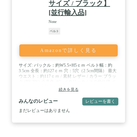
サイズ / ブラック】
[並行輸入品]
None
ベルト
Amazonで詳しく見る
サイズ: バックル：約W5.5×H5ｃｍ ベルト幅：約
3.5cm 全長：約127ｃｍ 穴：5穴（2.5cm間隔） 最大
ウエスト：約117ｃｍ / 素材:レザー / カラー:ブラッ
ク (BK/BK) 金具色:ガンメタリック / その他仕様:ベ
ルトカット可 リバーシブル仕様 フリーサイズ 原産
続きを見る
国：インド / 付属品:なし
みんなのレビュー
レビューを書く
まだレビューはありません