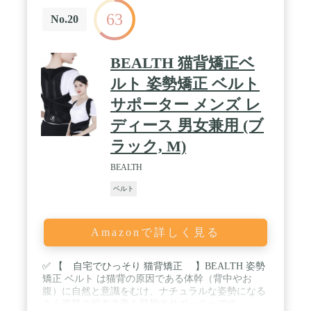
事に裏打ちされた確かなクオリティ 短冊状に裁断さ
63
れた革紐をキレイな形をキープしながら編み込んで
No.20
いく技術には 目を見張るものがあります。密に編み
込まれているため、型崩れしにくく長持ちします。
革紐を乱れなく編み込んでいく技術はもちろん、編
BEALTH 猫背矯正ベ
み込みだけで成形された剣先の処理も見事です。 レ
ザーメッシュベルトは数多くありますが、こんなに
ルト 姿勢矯正 ベルト
も美しく、クラフトマンシップに溢れ、フィット
サポーター メンズ レ
感・ホールド感、耐久性に優れたものは稀有だと思
います。 カラー：ブラック、ダークブラウン、ライ
ディース 男女兼用 (ブ
トブラウン サイズ：幅3.5cm、長さ110cm〜115cm
対応ウエスト：編み込み式の為、フリーサイズで使
ラック, M)
用可能。 ベルトのバックル裏のネジをドライバーで
取り外して、ベルトを切って長さ調節可能タイプの
BEALTH
ベルト。 / 3. crbelte 商品紹介 -2 ピンバックルを使
ベルト
っています。 そのためベルトに針を通すための穴は
開いておらず、網目の隙間に針を刺して固定しま
す。 自分の好きな場所で固定できるので、サイズ調
整がしやすい点がメリットです。 一般的にはベルト
Amazonで詳しく見る
の色は靴の色と合わせるのが基本です。メッシュベ
ルトも例外ではなく、色は使用頻度の高い靴の色に
✅ 【 自宅でひっそり 猫背矯正 】BEALTH 姿勢
合わせると失敗しにくいです。 また、ブラック系や
矯正 ベルト は猫背の原因である体幹（背中やお
ブラウン系のメッシュベルトは、どんな色の服や靴
腹）に自然と意識をむけ、ナチュラルな姿勢になる
にも合わせやすく、使用頻度が高いのでおすすめで
よう姿勢の根本改善を目指すサポーターです。
す。 クールビズのビジネスカジュアルでは、「ハズ