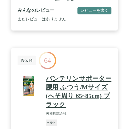
レスから解放。動きやすさや着用時のズレ防止にも
つながります。 / 背中と腰をダブルで整える、本格
みんなのレビュー
レビューを書く
的なサポート。 / 部門名: ユニセックス大人 / 【背面
メッシュの快適な着用感】通異性を確保しつつ、面
まだレビューはありません
で背中を捉えることで食い込みにくく、快適に着用
できます。 / 原産国:日本
64
No.14
バンテリンサポーター
腰用 ふつう/Mサイズ
(へそ周り 65~85cm) ブ
ラック
興和株式会社
ベルト