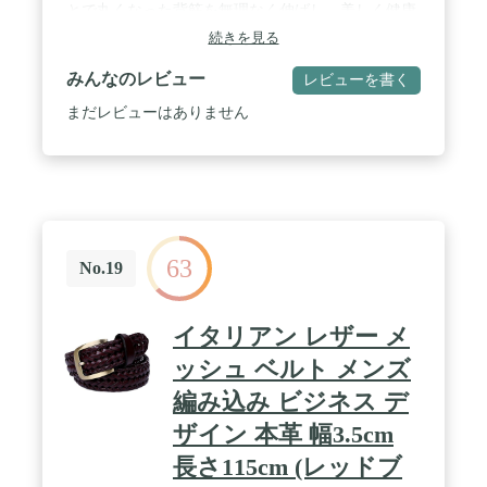
とで丸くなった背筋を無理なく伸ばし、美しく健康
的な姿勢をつくります。 / 背骨を支える約30cmのロ
続きを見る
ングボーンが体の動きにフィットします。 / 通気性
のよいメッシュ素材を使っており、1年を通して快
みんなのレビュー
レビューを書く
適に着用することができます。 / 適応サイズ:[M-L]
ウエスト60-85(cm) 重量:190g 材質:ナイロン、ポリ
まだレビューはありません
エステル、ポリウレタン 原産国:日本
63
No.19
イタリアン レザー メ
ッシュ ベルト メンズ
編み込み ビジネス デ
ザイン 本革 幅3.5cm
長さ115cm (レッドブ