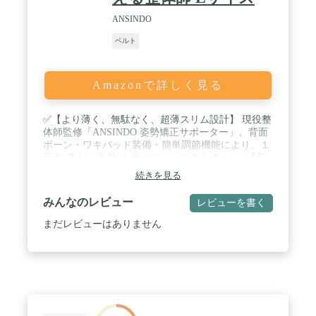
ANSINDO
ベルト
Amazonで詳しく見る
✅【より薄く、無駄なく、超薄スリム設計】 現役整
体師監修「ANSINDO 姿勢矯正サポーター」。背面
ボーン・ワキパッド装備・簡単調節機能により、１
日中“美しい姿勢”を保つことができます。 / ✅【着
用するだけで全身のバランスを改善】 猫背を放置し
続きを見る
ていると体幹のバランスが崩れ、全身の不調の原因
に繋がります。そこで役立つのが姿勢矯正サポータ
みんなのレビュー
レビューを書く
ー。洋服の下に着用することで丸くなった背中を伸
ばし、正しい姿勢を維持することが可能です。お腹
まだレビューはありません
から上半身をサポートするため、座った状態でも常
に綺麗な姿勢を保ちます。 / ✅【背面ボーンが強力
サポート】 長時間の着用でもストレスを感じにくい
超薄スリム設計。背面ボーンが背中をしっかり支
え、背筋を伸ばし正しい姿勢へ導きます。基礎代謝
が落ち、太りやすい体や疲労でお悩みの方にもおす
すめのアイテムです。 / ✅【豊富なサイズラインナ