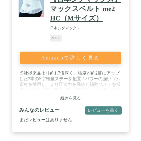
マックスベルト me2
HC（Mサイズ）
日本シグマックス
ベルト
Amazonで詳しく見る
当社従来品より約1.7倍厚く、強度が約2倍にアップ
した2本のS字軽量ステーを配置 / パワーの強いゴム
素材を採用し、より圧迫力を高めた補助ベルトを採
用 / 前合わせ部と背当て部に硬質メッシュ素材を使
用 ｡ / 補助ベルト連結ゴムと前合わせ部のループを
続きを見る
追加し装着しやすい設計｡ / 背当て部の丈は約
20cm。装着しても動きやすいコンパクト設計
みんなのレビュー
レビューを書く
まだレビューはありません