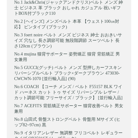
Jack&Chris(ジャックアンドクリス)ベルト メンズ 紳
士 ビジネス 革 ブラック おしゃれ カジュアル 祝いギフ
トBOX付ブラック110
[ヘインズ] メンズベルト 本革 【ウェスト100㎝対
応】 ピンタイプ (ブラック)
foert noire ベルト メンズ ビジネス 紳士 おおきいサ
イズ 穴なし ⾧さ調節可能 無段階調節 スーツベルト ⾧
さ120cm (ブラウン)
mujina 猫背サポーター 姿勢矯正 猫背 背筋矯正 男
女兼用
GUCCI(グッチ) ベルト メンズ 型押しカーフスキン
リバーシブルベルト ブラック×ダークブラウン 473030-
CWCWN-1070 [並行輸入品] (90)
COACH 【コーチ メンズ / ベルト F55157 BLK ワイ
ド ハーネス カット トゥ サイズ リバーシブル レザー /
カット調節可能 フリーサイズ / ブラック】 [並行輸入品]
ACEFITS 背筋矯正サポーター 猫背改善ベルト 男女
兼用
山田式 骨盤ストロングベルト 骨盤用 Mサイズ (ヒ
ップ82~97cm) 黒
イタリアンレザー 無調整 フリコベルト レギュラー