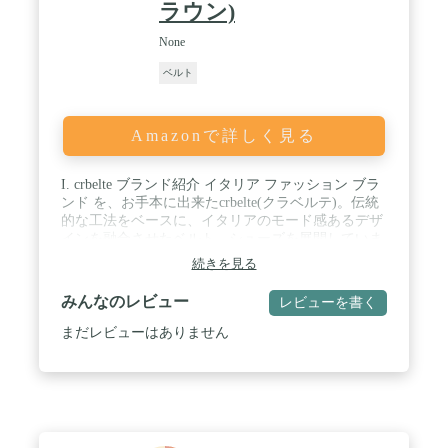
ラウン)
None
ベルト
Amazonで詳しく見る
I. crbelte ブランド紹介 イタリア ファッション ブラ
ンド を、お手本に出来たcrbelte(クラベルテ)。伝統
的な工法をベースに、イタリアのモード感あるデザ
インを融合させたベルト、シューズを展開していま
す。フルハンドメイドの丁寧な作りを誇る、優良ブ
続きを見る
ランドです。 ベルト職人の矜持が溢れ出る手編みレ
ザーメッシュベルト、crbelte(クラベルテ)が得意と
みんなのレビュー
レビューを書く
するメッシュベルト、つまり、メッシュ状になった
本体にベルトピンを挿して固定する、ベルト穴がな
まだレビューはありません
く自由にサイズを調節できるベルトです。 短冊状に
裁断された5ミリ幅の革紐を職人が立体的に編み上
げることで作られています。重厚でありながらもイ
タリアらしい艶とクラフトマンシップを合わせ持っ
ており、ワンランク上の風格が漂っていることが特
徴です。 / II. crbelte 商品紹介 熟練した職人の手仕