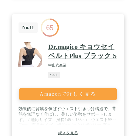
65
No.11
Dr.magico キョウセイ
ベルトPlus ブラック S
中山式産業
ベルト
Amazonで詳しく見る
効果的に背筋を伸ばすウエスト引きつけ構造で、背
筋を無理なく伸ばし、美しい姿勢をサポートしま
す。 / 適応サイズ：身長145～155cm ウエスト55～
70cm / 商品サイズ：幅70cm 袖ぐり(約)44cm 高さ
32.5cm / 重さ：126ｇ
続きを見る