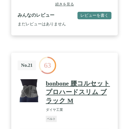
「BEALTH」は、女性の永遠のテーマである「美容
シ」としてメッシュベルトを使う人も多く、おすす
続きを見る
(BEAUTY)」と「健康(HEALTH)」をコストパフォ
めです。 / 4. 利用シーン 普段使いのおしゃれさんに
ーマンスに優れた商品で支えたいという想いから生
おすすめできる１品 様々なパンツに幅広く合わせら
みんなのレビュー
レビューを書く
まれた美容健康雑貨ブランドです。「手の届きやす
れる対応力が嬉しい。 人気定番カラーで飽きずに長
い価格で良質な商品を提供する」というコンセプト
く使えるのでコスパもGOOD デニムやスラックス、
まだレビューはありません
のもと、何かとコストのかかる女性の生活をサポー
パンツ、チノパンで使える大人のベルト 大人はさり
トできるような信頼あるブランドを目指していま
げなくベルトで差をつける！ チノパンにもおすす
す。 / ✅ 【 秘密はお腹のベルトと背中のプレー
め！ 人気なレザーなのでかっこいい、かわいいを両
ト 】BEALTH 姿勢矯正ベルトはお腹のベルトと背
立、おすすめの一品 １点持っていれば重宝するのは
中にあるプレートが、お腹と背中に意識を向けやす
間違いなしの１品ですので この機会にいかがでしょ
くするため、自然とろっ骨が引き上がり、ナチュラ
うか。 / メイン素材: レザー 対応ウエスト：編み込
ルで美しい姿勢に導いてくれます。 / ✅ 【 美しい
み式の為、フリーサイズで使用可能 素材：本革
63
姿勢へはわずか４ステップ 】BEALTH 姿勢矯正ベ
（皮） カラー：ブラック（黒）、ダークブラウン
No.21
ルトは着脱がとても簡単です。締め付けの矯正具合
（暗茶） ライトブラウン（浅茶） サイズ：幅
もウエストバンドとショルダーバンド、２つのバン
3.5cm、長さ110cm〜115cm ベルトのバックル裏のネ
ドで調整ができるため、微調整も簡単です。微調整
ジをドライバーで取り外して、ベルトを切って長さ
bonbone 腰コルセット
ができることで姿勢矯正サポーターで起こりやすい
調節可能。ポイント消化、お歳暮、ギフト、プレゼ
肩や脇の痛みも起きにくくすることができます。 /
ントとしても喜ばれています。
プロハードスリム ブ
✅ 【 お手入れも簡単/豊富なサイズ展開 】
ラック M
BEALTH 姿勢矯正ベルトはメッシュ素材なので通気
性もあり、長時間の着用でも蒸れにくい構造になっ
ダイヤ工業
ております。また、洗濯機でもお洗濯も可能ですの
でお手入れも簡単です。サイズもS〜2XLまで展開
ベルト
しております。男女兼用品ですので、幅広い方々に
ご使用いただけます。 / ✅【 BEALTH 姿勢矯正ベ