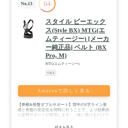
64
ップ】 S~XLの豊富な４サイズ展開でご用意。お子
No.13
様も気軽に着用できるSサイズもございますので、
ご家族での購入もおすすめです。抜群の通気性と伸
縮性を兼ね備え、お好みに合わせて着用感を自由に
スタイル ビーエック
調節することができます。 / ✅ サイズ：Sサイズ
（身長120〜155cm,体重25〜45kg）、Mサイズ（身
ス(Style BX) MTG(エ
長150〜170cm,体重45〜60kg）、Lサイズ（身長
ムティージー) [メーカ
160〜180cm,体重60〜75kg）、XLサイズ（身長
170〜190cm,体重75〜95kg）カラー：ブラック ※お
ー純正品] ベルト (BX
子様はSサイズがおすすめです。
Pro, M)
MTG(エムティージー)
ベルト
Amazonで詳しく見る
【脊椎&骨盤ダブルサポート】背中のS字ライン形
成と骨盤の安定化を同時に行うことで、より効果的
な姿勢サポートが実現します。 / 身に着けるだけで
体幹の整った美しい姿勢へ / 【セパレート構造】脊
椎と骨盤を別々にサポートすることで、腹部のスト
続きを見る