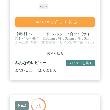
ベルト
Amazonで詳しく見る
【素材】ベルト：牛革 バックル：合金 / 【サイ
ズ】ベルト長さ：1100mm，幅：32mm，厚：3mm，
ホール数: 5個 / 【調整簡単】サイズ調整可能ですの
で、ベルトがきつく感じた時やゆるく感じた時に簡
単に快適になっております。バックルからベルトを
続きを見る
簡単に外せば、好みのサイズに裁断できるのでサイ
ズ調整も簡単 / 【値段以上】上等牛革と良質金属が
みんなのレビュー
レビューを書く
融合し、お値段以上の高級感をあなたに捧げます。
上品でハイエンドなシリーズのベルトです。使うほ
まだレビューはありません
どになじみ長く愛用していただける逸品です。 /
【品質保証】もし商品に不備・不足・不良が御座い
ましたら、ご遠慮無くご連絡ください。こちらは一
営業日内に返金・交換することができます
76
No.2