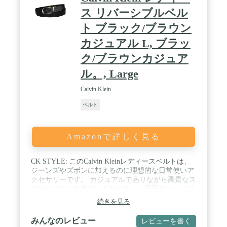
ス リバーシブルベル
ト ブラック/ブラウン
カジュアル L, ブラッ
ク/ブラウンカジュア
ル。, Large
Calvin Klein
ベルト
Amazonで詳しく見る
CK STYLE: このCalvin Kleinレディースベルトは、
ジーンズやズボンに加えるのに理想的な日常使いア
クセサリーです。 カジュアルでありながら高貴なス
タイルはどんな服装にもマッチし、両面リバーシブ
ルのシルエットがさらに着用感を高めています。 /
続きを見る
素材: このベルトは、53 %スプリットレザーと47 %
ポリウレタンで設計され、信頼性の高い品質と高い
みんなのレビュー
レビューを書く
生地を提供します。 / 特徴: このカジュアルベルト