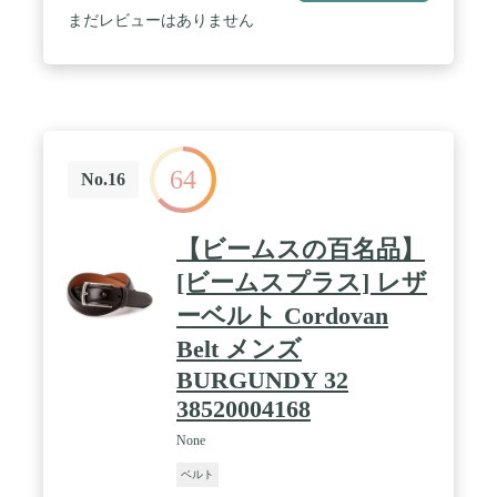
の一番のポイントは、リバーシブルで、両面スタイ
まだレビューはありません
ルで、どんなスタイルにもマッチします。 ストラッ
プを完璧に引き立てる丸みを帯びたハーネス バック
ルが気に入っていただけるでしょう。 / 詳細: ベル
トには英語のペン先と幅1.2インチのストラップが付
いています。 ストラップに沿って 7 つの穴がある
ので、パンツをホールドするのに完璧にフィットし
ます。 そしてもちろん、Calvin Kleinのロゴがスト
64
ラップの裏地にエンボス加工されています。 / サイ
No.16
ズ: パンツのサイズに基づいてベルトをお選びくだ
さい。 オプションには、XS(0-2)、S(4-6)、M(8-
10)、L(12-14)、XL(14-16)。
【ビームスの百名品】
[ビームスプラス] レザ
ーベルト Cordovan
Belt メンズ
BURGUNDY 32
38520004168
None
ベルト