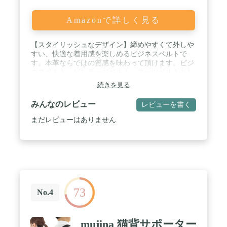
Amazonで詳しく見る
【スタイリッシュなデザイン】締めやすくて外しや
すい、快適な着用感を楽しめるビジネスベルトで
す。本革ならではの質感を味わって頂けます。ビジ
ネスベルト、ビンテージベルト、スーツベルトとし
て兼用性が高いです。 / 【⾧さ調節可能】穴あけ必
続きを見る
要なく、バックルを取り外して、不要なベルト部分
をカットすることで⾧さを簡単に調整できます。ど
みんなのレビュー
レビューを書く
んな体型の方も気軽にご着用いただけ、⾧時間のド
ライブや旅行、会食なども窮屈感なくご利用できま
まだレビューはありません
す。 / 【様々なシーンに対応】シンプルで飽きない
デザインと豊かなカラーバリエーションで、紳士的
な魅力を演出しながらどんなコーディネートにも合
わせやすい。仕事、通勤、通学、ビジネス活動、ゴ
ルフ、面接、デート、結婚式、卒業式、成人式、日
常生活など色々な場合で活躍します。 / 【仕様】ベ
ルト長さ 120 cm（腰回り115cmまで対応） ベルト幅
73
3 cm バックル長さ 6 cm バックル幅 4 cm / 【素材】
No.4
表：本革 裏：合成皮革 / 【注意事項】本製品は、
より低価格でお客様にご提供したく宅配便ではな
く、ネコポスにて商品を折り畳んだ状態で配送をし
mujina 猫背サポーター