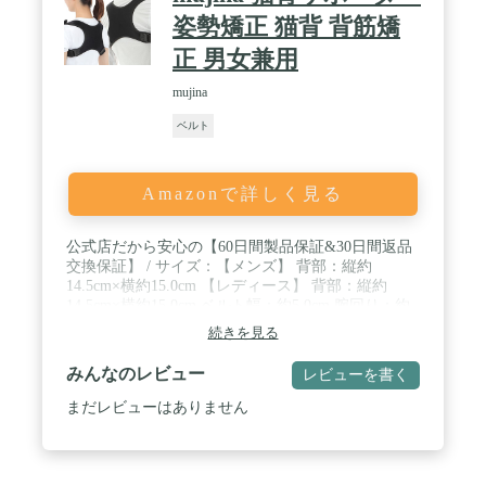
ております。 そのため、配送の際に折り曲げてのお
届けとなりますが、保管時は折り曲げず、丸めた保
姿勢矯正 猫背 背筋矯
管となりますので 何卒、ご了承頂ますよう、よろし
正 男女兼用
くお願いします。
mujina
ベルト
Amazonで詳しく見る
公式店だから安心の【60日間製品保証&30日間返品
交換保証】 / サイズ：【メンズ】 背部：縦約
14.5cm×横約15.0cm 【レディース】 背部：縦約
14.5cm×横約15.0cm ベルト幅：約5.0cm 腕回り：約
48.0cm ベルト幅：約5.0cm 腕回り：約64.0cm / 【姿
続きを見る
勢サポーター】正しい姿勢を自然と体に意識させる
ことができ、肩を開いて姿勢をサポート / 【デスク
みんなのレビュー
レビューを書く
ワークに】デスクワーク、テレワークによる長時間
の同じ姿勢や、間違った姿勢にならないように、着
まだレビューはありません
用するだけでサポートしてくれます。 / 【人体に合
わせた構造設計と素材構成】一般的な背面加圧調整
タイプと違い、体が固い方でも装着し易いよう、前
面のベルト部分を引くだけでが可能で装着が簡単な