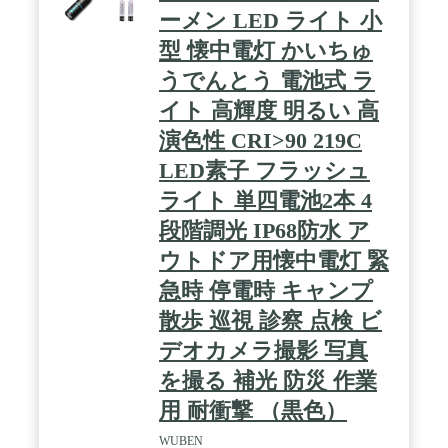
ーメン LED ライト 小
型 懐中電灯 かいちゅ
うでんとう 電池式 ラ
イト 高輝度 明るい 高
演色性 CRI>90 219C
LED素子 フラッシュ
ライト 単四電池2本 4
段階調光 IP68防水 ア
ウトドア用懐中電灯 緊
急時 停電時 キャンプ
散歩 巡視 診察 点検 ビ
デオカメラ撮影 写真
を撮る 補光 防災 作業
用 耐衝撃 （黒色）
WUBEN