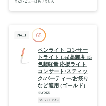
になりません。 3段階調光：High 145LM・Mid
まだレビューはありません
25LM・Low 1.5LM / 【1.5m耐衝撃/IPX8級防水】高
強度アルミ合金をCNC一体化加工し、ダメージレス
構造で、高さ1.5mから落下にも耐え、更にJIS防水
規格の最高レベルIPX8（水深2mまで利用可能）を
誇り、豪雨でも使える全天候仕様です。 / 【デザイ
ン性/多用途】テールスイッチを軽くクリックすると
モードが切り替わります。表面は軍用グレード硬質
65
酸化耐摩処理をし、長い年月を経ても磨損や錆によ
No.11
る劣化も少なく、きれいな状態を維持します。瞳孔
反射、咽頭診察など・各種研究・夜釣り・山登り・
夜道の一人歩き・防犯・護身用・緊急災害時等、
ペンライト コンサー
様々なシーンにおいて心強い味方となります。 /
【パッケージ内容】①「Lumintop Japanメーカー直
トライト Led高輝度 15
営店」から購入後3ヶ月間は返品・返金等対応させ
色超軽量 応援ライト
て頂いております。ご質問/ご意見などが御座いまし
たら、Amazonの購入履歴より弊社までお気軽にお
コンサート/スティッ
問い合わせください。②パッケージ内容：防水用ス
ペアOリング*2、ディフューザー、日本語説明書
ク/パーティー/お祭り
など適用 (ゴールド)
HAYOKU
ペン ライト 明るい