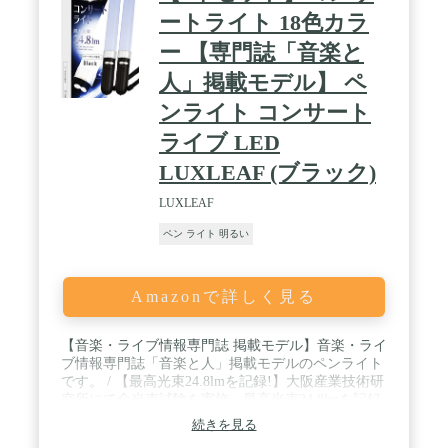
レ 。本製品は15色に変化可能、好きな色を選んで、
ートライト 18色カラ
最大5色までショートカットに登録することができ
ー 【専門誌「音楽と
ます。 / 【適用場所】LEDペンライト広く使用され
ています。子供用おもちゃ、フェスティバル、コン
人」掲載モデル】 ペ
サートライト、キャンプ、夜の釣り、パーティー、
誕生日、ディナー、イベント、フェスティバル、お
ンライト コンサート
花見、カラオケ、忘年会など、さまざまなシーンに
ライブ LED
積極的に参加しています
LUXLEAF (ブラック)
LUXLEAF
ペン ライト 明るい
Amazonで詳しく見る
【音楽・ライブ情報専門誌 掲載モデル】音楽・ライ
ブ情報専門誌「音楽と人」掲載モデルのペンライト
です。 / 【最高光束24.8lmを記録!】大阪産業技術研
究所にて全光束試験を実施。最高光束24.8lmを記録
しました。圧倒的に明るい輝きを放つペンライトで
続きを見る
す。 / 【超簡単操作】操作ボタンは２つのみ。auto