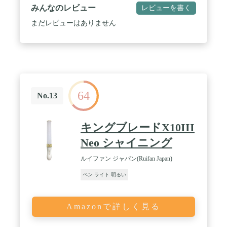
点灯モードも手動点灯モードもらくらく切替可能
みんなのレビュー
レビューを書く
で、届いたその日からすぐにお使いいただけます。
/ 【充電不要の乾電池仕様】単四電池3本で使用でき
まだレビューはありません
るため、いつでも電池交換いただくことにより、す
ぐにご使用できます。 / 【製品仕様】サイズ：全長
28cm、発光部16cm、直径3.2cm、電源種別：単４電
池＊３本、材質：ABS樹脂、本体重量：68g
64
No.13
キングブレードX10III
Neo シャイニング
ルイファン ジャパン(Ruifan Japan)
ペン ライト 明るい
Amazonで詳しく見る