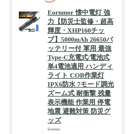
計、滑りにくく、握りやすく、指の先で挟む姿勢も
不便がありません。表面には軍用グレードアルマイ
Eornmor 懐中電灯 強
ト耐磨・耐蝕処理し、長い年月を経ても摩耗や錆な
どの損傷に負けずledライトです。また、クリップ式
力【防災士監修・超高
として、ポケットにつけて大便利です。 / 【ANSI規
輝度・XHP160チッ
格準拠―高品質】 E19ペンライトの本体部分は航空
級6061アルミ合金製、ヘッド部分は合金製リフレク
プ】5000mAh 26650バ
ター、エンド部分は金メッキされたバネ、細部まで
こだわったledペンライトです。さらに、ANSI規格
ッテリー付 軍用 最強
準拠IP68(水深2メートル1時間）、1.5メートル落下
Type-C充電式/電池式
耐久（高さ1.5mの落下テスト）で、防水・防塵・耐
衝撃・耐摩耗に優れた懐中電灯です。 / 【心強いサ
単4電池適用 ハンディ
ポート】 WUBEN E19 ペンライトは店舗保証のアフ
ターサービスを提供致します。製造には万全を期し
ライト COB作業灯
ておりますが、万が一、不具合等がある場合、お気
IPX6防水 7モード調光
軽にお問い合わせください。24時間以内対応致しま
す。【梱包内容：WUBEN E19 本体×1；AAA電池
ズーム式 耐衝撃 残量
×2；防水イング×2；取扱説明書×1；保証カード×1】
表示機能 作業用 停電
地震 避難対策 防災グ
ッズ
Eornmor