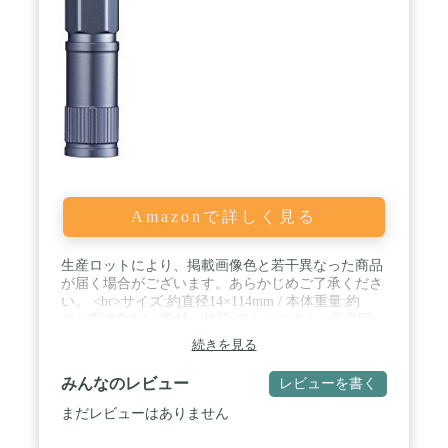
め、ご購入後2年間の長期間にわたり、新品商品と
交換する商品保証をお付けしています。動作不良の
保証はもちろん、充電の持ちが悪くなった場合の無
償交換もOK。品質に自信を持ってるからこそでき
る、業界最長の充実した保証内容です。
Amazonで詳しく見る
生産ロットにより、掲載画像色と若干異なった商品
が届く場合がございます。あらかじめご了承くださ
い。 <br>サイズ:約直径14×114mm / 本体重量:約
40g(電池含む) / 素材・材質:アルミニウム / 原産国:
タイ / セット内容・付属品:本体、ペンクリップ、テ
続きを見る
スト用電池(単4形アルカリ電池×2本) / 明るさ:18ル
ーメン / 使用電池:単4形アルカリ電池×2本 / 使用光
みんなのレビュー
レビューを書く
源:5mm白色LED×1灯 / 実用点灯:約12時間 / 機能:エ
ネループ使用可能、IP54
まだレビューはありません