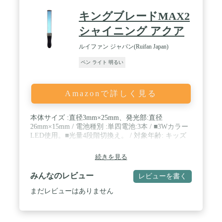
ます。すばやくスイッチを2回押すとCOB白ランプ
の高輝度-COB白ランプの低輝度-COB赤信号-COB赤
キングブレードMAX2
点滅-OFFの4つの照明モードがオンになり、各種の
場面に対応できます。 / 【Type-C充電式&モバイル
シャイニング アクア
バッテリー機能&実用点灯最大16時間】かいちゅう
でんとうはモバイルバッテリーとして、スマホ、パ
ルイファン ジャパン(Ruifan Japan)
ソコンやほかの外部機器に充電を行うことができま
ペン ライト 明るい
す。付属の 26650リチウムイオン電池は5000mAhの
超大容量で通常のスマホを最大1.2回充電可能です。
5時間にフル充電の場合、最小モードで約16時間の
連続使用ができ、最大モードでも約5時間の連続使
Amazonで詳しく見る
用ができます。電池残量表示ランプが付いており、
電源が急に切れる心配はありません。(市販の3.7V
充電池や単4電池にも対応できます) / 【高性能放熱
本体サイズ :直径3mm×25mm、発光部:直径
設計 & 耐衝撃性 & IPX6防水規格】過酷環境での使
26mm×15mm / 電池種別 :単四電池:3本 / ■3Wカラー
用を想定した設計により、耐衝撃性に優れていま
LED使用。■光量4段階切換え。 / 対象年齢: キッズ
す。高品質のアルミニウム合金表面が陽極酸化処理
されており、耐腐食性や摩耗性に強く、より長くご
続きを見る
使用いただけます。IPX6全密封防護設計で家の中に
限らず、庭やテラスでの使用も安心です（水に浸さ
みんなのレビュー
レビューを書く
ないでください）。 / 【Eornmorならではの安心カ
スタマーサポート& 1年保証付き】弊店では徹底し
まだレビューはありません
た検品や品質保障を約束いたします。ご購入後1年
間メーカー保証が付いておりますので、ご使用中に
何か疑問がございましたら、ご気軽に弊店カスタマ