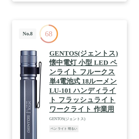
る大型ライブや、2daysなどの連続公演でも安心して
使うことができます。また、電池式ペンライトだと
交換のタイミングがわからずコンサートやライブの
途中に電池が切れるんじゃないかとヒヤヒヤ…なん
てことがありますが、本商品は電池が切れることを
68
気にせずストレスフリー。100%コンサートやライ
No.8
ブに集中することができます。 / 🔦【繰り返し使え
てコスパ◎】使い捨てのサイリウムや電池式のペン
ライトは、買い替えのための出費が地味に痛いもの
GENTOS(ジェントス)
ですが、その点充電式ペンライトならとっても経済
的。10回利用する場合、電池式ペンライトと比較し
懐中電灯 小型 LED ペ
て約3,000円もお得になる計算に。浮いたお金で好き
ンライト フルークス
なアイドルのCDや推しのグッズを買うこともでき
ちゃいます。 / 🔦【カラーチェンジは豊富な全15
単4電池式 18ルーメン
色】曲やメンバーカラーに合わせたカラチェンを楽
しむことができます。操作も「進む」「戻る」ボタ
LU-101 ハンディライ
ンのみでシンプルで簡単。親指付近にボタンがあ
ト フラッシュライト
り、ペンライトを握ったまま片手でスムーズにカラ
チェンができます。 🔦【長時間利用にこだわった
ワークライト 作業用
独自設計】内蔵する充電池をコンパクト化すること
で、大きさをそのままに約15gの軽量化を実現。ま
GENTOS(ジェントス)
たグリップをカーブ形状にすることで持ち手にフィ
ットしやすくなり、長時間利用でもより疲れにくく
ペン ライト 明るい
なりました。 / 🔦【安心のメーカー2年間長期保
証】 お客様に安心して商品をお試しいただきたいた