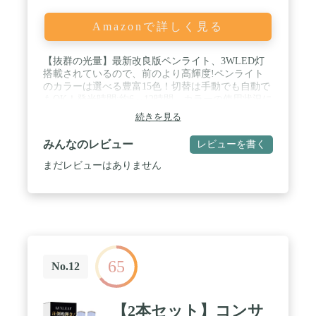
Amazonで詳しく見る
【抜群の光量】最新改良版ペンライト、3WLED灯
搭載されているので、前のより高輝度!ペンライト
のカラーは選べる豊富15色！切替は手動でも自動で
もOK！発光時間:約6～12時間 カラーの使用状況に
よって異なります。 / 【携帯便利】2021年最新改良
続きを見る
版ペンライト、発光部分はもっと長い、１2.5ｃｍ、
でも重さは約60gほどんと変わっていないです、余
みんなのレビュー
レビューを書く
計な負担にならずいかなるところへ持ち運び便利で
す。軽くてコンパクトでコンサート、お花見、ライ
まだレビューはありません
ブ、フェス、フェスティバル、お花見、カラオケ、
忘年会など、いつでもどこでも持ち運びラクラク！
/ 【ボタンの操作がもっと簡単】 2021年最新改良版
ペンライト、端末にある普通のボタン式スティック
ペンライトと違い、ボタンがハンドルに設置され、
スイッチが押しやすく、ハンドルを握ったまま、た
だ親指で簡単に点灯します。 / 【3パターン】猫の
65
左目のボタンを押すと、色が時計回りに変わりま
No.12
す。 1.2.3.4.........15。 猫の右目のボタンを押す
と、色が反時計回りに変わります。
15.14.13.12........1。 猫の口のボタン[ショートカット
【2本セット】コンサ
登録]手動切り替え切替は右のボタンを押すごとに