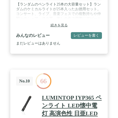
【ランダムのペンライト25本の大容量セット】ラン
ダムのケミカルライトが25本入ったお徳用セット。
コンサート、ライブ、音楽フェスでの複数持ちや仲
間とのシェア、ヲタ芸、推しの色で周囲にアピール
など、大容量ならではの楽しい使い方ができて、気
続きを見る
分も盛り上がります。 / 【長時間発光でイベントで
大活躍】折りやすく、発光時間が長いのでイベント
みんなのレビュー
レビューを書く
にぴったりなペンライト。誕生日などのパーティー
やライブ、キャンプなどを盛り上げます。長時間発
まだレビューはありません
光で、ナイトビジョンに特化しているので、サバゲ
ーにも。多彩なカラーバリエーションがあるので好
きな色や推しの色で周りにアピールできます！ /
【防災グッズや災害用に】発光時間は約12時間～約
18時間と長時間光るペンライト。高輝度で美しく輝
きを放つので、地震や災害、停電などの緊急時など
の災害グッズ、地震対策グッズとしてもご使用頂け
66
ます。使い捨てで衛生面も安心です。 / 【使用方
No.10
法】①ペンライトをポキッと音がなるまで強めに折
り曲げて下さい。②中の液体が全体に行き渡るまで
軽く振って下さい。液体が混ざると光り始めます。
LUMINTOP IYP365 ペ
/ 【商品詳細】カラー：ランダム 25本セット / サイ
ズ： 約 全長15cm 直径1.5cm / 発光時間：約12時間
ンライト LED懐中電
～約18時間
灯 高演色性 日亜LED