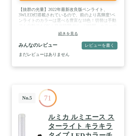
【抜群の光量】2022年最新改良版ペンライト、
3WLED灯搭載されているので、前のより高輝度!ペ
ンライトのカラーは選べる豊富な18色！切替は手動
でも自動でもOK！発光時間:約6～12時間 カラーの
使用状況によって異なります。 / 【携帯便利】2022
続きを見る
年最新改良版ペンライト、発光部分はもっと長い、
１７ｃｍ、でも重さは約60gほどんと変わっていな
みんなのレビュー
レビューを書く
いです、余計な負担にならずいかなるところへ持ち
運び便利です。軽くてコンパクトでコンサート、お
まだレビューはありません
花見、ライブ、フェス、フェスティバル、お花見、
カラオケ、忘年会など、いつでもどこでも持ち運び
ラクラク！ / 【ボタンの操作がもっと簡単】 2022年
最新改良版ペンライト、端末にある普通のボタン式
スティックペンライトと違い、ボタンがハンドルに
設置され、スイッチが押しやすく、ハンドルを握っ
たまま、ただ親指で簡単に点灯します。 / 【2パタ
71
ーン】左のAutoボタンを押すと自動切り替え。手動
No.5
切り替え切替は右のボタンを押すごとにレッド→ペ
パーミントグリーン→イエロー→ダークブルーー→
ピンク→ホワイト→バイオレット→エメラルドグリ
ルミカ ルミエース ス
ーン→アクアブルー→ライトグリーン→パープル→
パッションオレンジ→ブルー→サクラピンク→グリ
ターライト キラキラ
ーン→ラべンダーパープル→ブルーグリーン→シル
タイプ LEDカラーチ
バー→レッド→消灯と切り替わります。 / 【適用場