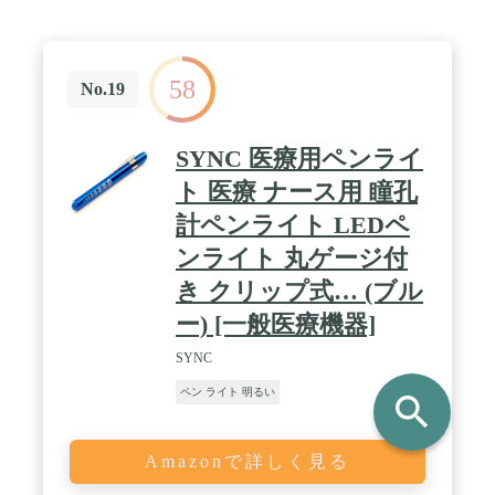
ーサポートまでお問い合わせください。お問い合わ
せ方法：「注文履歴」- 「購入履歴」-「販売元（店
舗名）」- ストアページ右側の「質問する」より、
お気軽にお問い合わせください。日本国内運営店舗
58
のため、専任の日本人カスタマー担当より迅速にご
No.19
対応させていただきます。 / 【防災セットの必需
品！】地震や台風などの災害で万が一停電になった
としてもこのLEDハンディライトがあれば、防犯や
SYNC 医療用ペンライ
避難時に役立ちます。夜間の移動やウォーキング・
花火の時期・サイクリング・登山・夜釣り・夜間訓
ト 医療 ナース用 瞳孔
練・キャンプなどのアウトドア・昆虫採集など、
計ペンライト LEDペ
様々な場面で便利にご使用頂けます。
ンライト 丸ゲージ付
き クリップ式… (ブル
ー) [一般医療機器]
SYNC
ペン ライト 明るい
search
Amazonで詳しく見る