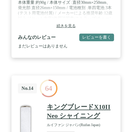
本体重量:約90g / 本体サイズ :直径30mm×250mm、
発光部:直径26mm×150mm / 電池種別 :単四電池:3本
(テスト用電池付属) / メーカーによる推奨年齢:12歳
以上 / [セット内容]使用説明書/ストラップ/チューン
ケーブル/テスト用電池 / パソコンやスマートフォ
続きを見る
ン・タブレットに専用のアプリ(iOS、Android対応)
をダウンロードすることで、自分の欲しい色を直感
みんなのレビュー
レビューを書く
的に作れます。
まだレビューはありません
64
No.14
キングブレードX10II
Neo シャイニング
ルイファン ジャパン(Ruifan Japan)