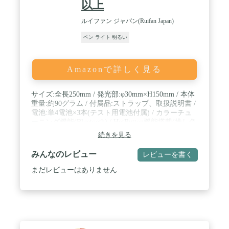
以上
ルイファン ジャパン(Ruifan Japan)
ペン ライト 明るい
Amazonで詳しく見る
サイズ:全長250mm / 発光部:φ30mm×H150mm / 本体
重量:約90グラム / 付属品:ストラップ、取扱説明書 /
電池:単4電池×3本(テスト用電池付属) / カラーチュ
ーニング機能(Bluetooth) / HotButton機能搭載(推し色
にジャンプ） / 発光パターンは2種までカスタマイ
続きを見る
ズ可能 / LEDカラー基本15色(+無限大）
みんなのレビュー
レビューを書く
まだレビューはありません