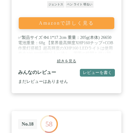
ジェントス
ペン ライト 明るい
Amazonで詳しく見る
✅製品サイズ:Φ4.1*17.2cm 重量：205g(本体) 26650
電池重量：68g 【業界最高輝度XHP160チップ+COB
作業灯搭載】超高輝度のXHP160 LEDライトは使用
寿命100,000時間以上に達し、周囲の暗闇を切り開
き、夜間であっても昼間のように感じられます。懐
続きを見る
中電灯の側面は追加にCOBの白い＆赤いライト機能
を設計し、緊急停電の時、子供用のデスクライトと
みんなのレビュー
レビューを書く
して働き、家庭作業の書き込みを行うことができま
す。さらにストラップを付属しており、アウトドア
まだレビューはありません
などの場合は手首に引っ掛けて持ち歩くこともでき
るので大変便利です。 / 【長押し2秒で自動消灯 & 7
モード調光ズーム式】アップグレード版スイッチの
設計は従来の消灯不便を回避したので、任意モード
スイッチを長押すだけで、すばやく照明をオフにで
きます。ズーム性能の向上により、より遠く、より
広く照射が可能になります。7段階の点灯モードが
58
用意されています。スイッチを押すと高輝度-中輝
No.18
度-点滅-OFFの3つのヘッドライトモードを切り替え