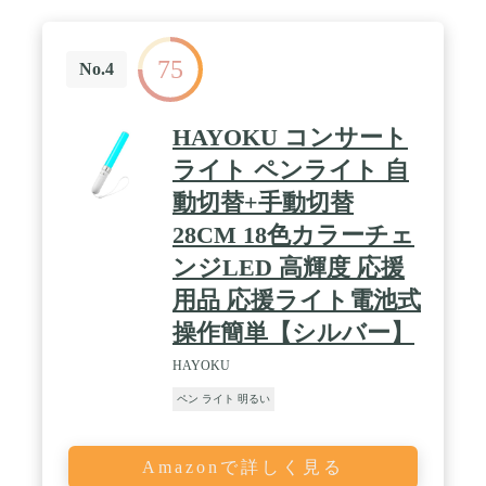
75
No.4
HAYOKU コンサート
ライト ペンライト 自
動切替+手動切替
28CM 18色カラーチェ
ンジLED 高輝度 応援
用品 応援ライト電池式
操作簡単【シルバー】
HAYOKU
ペン ライト 明るい
Amazonで詳しく見る