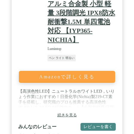
アルミ合金製 小型 軽
量 3段階調光 IPX8防水
耐衝撃1.5M 単四電池
対応 【IYP365-
NICHIA】
Lumintop
ペン ライト 明るい
Amazonで詳しく見る
【高演色性LED】ニュートラルホワイトLED，いり
ょう作業におすすめ！日亜化学(Nichia)製219-CT素
子を搭載し、研究職のプロも推薦する高演色性
(Ra93)がこのLEDの特徴です。 / 【小型超軽量/三段
階調光】航空機用アルミニウム合金を用いられた本
続きを見る
体は、128*14.5*12.5mmのコンパクトサイズや僅か
23グラムの重量（電池含まず）で、片手で簡単に操
みんなのレビュー
レビューを書く
作できます。携帯時は、胸ポケットに入れても負担