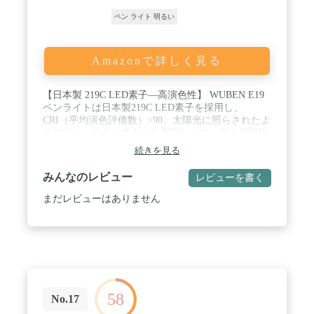
ペン ライト 明るい
Amazonで詳しく見る
【日本製 219C LED素子―高演色性】 WUBEN E19
ペンライトは日本製219C LED素子を採用し、
CRI（平均演色評価数）>90、太陽光に照らされたよ
うなナチュラルの色合いを実現します。色の再現性
が重要な要素となる検査環境に最適な照明として、
続きを見る
家庭用の診察、小物の点検、車中に常備用等におす
すめします。色温度は約4000K、ウォームホワイト
みんなのレビュー
レビューを書く
の光色で良い雰囲気を作ります。 / 【明るさ最大
200ルーメン―高輝度】 E19小型懐中電灯は単四電
まだレビューはありません
池2本で電力を提供します。明るさ最大200ルーメ
ン、照射距離最長55メートルを実現します。4つモ
ード点灯設計、エンドボダンを半押して、High-
Med-Low-Ecoを順番に切り替えます。実用点灯最長
80時間（ECOモード）を達します。3回連続半押
し、SOSモードに入ります。いざという時に役を立
っています！ / 【人間工学設計―玄人志向】 人間工
58
学設計を基づいて、硬質のプラスチック製ボダンで
No.17
より良い押し感じます。本体部分の特別な弧度設