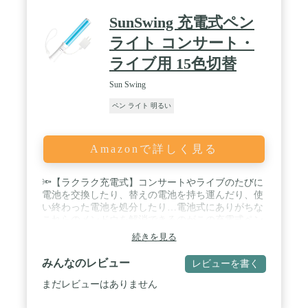
SunSwing 充電式ペン
ライト コンサート・
ライブ用 15色切替
Sun Swing
ペン ライト 明るい
Amazonで詳しく見る
🔦【ラクラク充電式】コンサートやライブのたびに
電池を交換したり、替えの電池を持ち運んだり、使
い終わった電池を処分したり…電池式にありがちな
これらのメンドウを解消できるのがこの充電式ペン
ライト「CHAPICA」。サっと充電するだけで、繰
続きを見る
り返し何度でも使うことができます。自宅や遠征先
のホテルはもちろん、モバイルバッテリーなどを使
みんなのレビュー
レビューを書く
って外出先で充電することもOK。便利すぎて、電
池式のペンライトに戻れなくなるかも？ / 🔦【業界
まだレビューはありません
最長レベル！18時間連続発光】充電式にすることで
18時間の連続発光を実現。フェスなどの長時間に渡