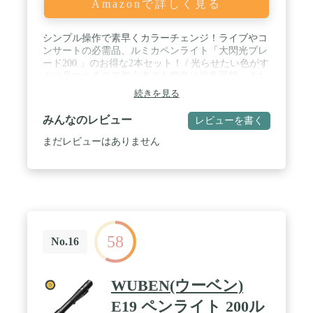
Amazonで詳しく見る
シンプル操作で素早くカラーチェンジ！ライブやコ
ンサートの必需品、ルミカペンライト「大閃光ブレ
ード200 」のお得な2本セット！ / 光らせたい色がす
ぐに見つかるので初心者でも簡単に操作可能。また
カラーチェンジの際には操作盤のパネルが光るの
続きを見る
で、暗いコンサート会場でも一目で色がわかりま
す。 / サイズ：全長250mm 連続発光：約3～6時間
みんなのレビュー
レビューを書く
(※色の使用状況により異なります) / セット内容：
大閃光ブレード200 × 2本（テスト用電池・ストラッ
まだレビューはありません
プ付属） / 商品仕様：単四アルカリ乾電池×3本使
用
58
No.16
WUBEN(ウーベン)
E19 ペンライト 200ル