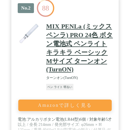
88
No.2
MIX PENLa (ミックス
ペンラ) PRO 24色 ボタ
ン電池式 ペンライト
キラキラ ベーシック
Mサイズ ターンオン
(TurnON)
ターンオン(TurnON)
ペン ライト 明るい
Amazonで詳しく見る
電池:アルカリボタン電池(LR44型)6個 / 対象年齢5才
以上 / 全長:214mm / 発光部サイズ: φ26mm × H
125mm / 重量:約60g(LR44型電池×6個込) / 付属品:デ