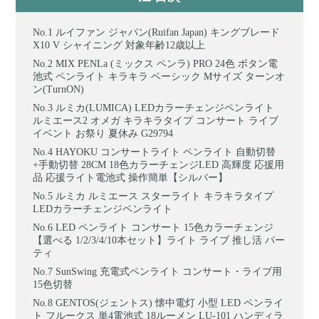
ルイファン ジャパン(Ruifan Japan) キングブレード
X10 V シャイニング 対象年齢12歳以上
MIX PENLa (ミックス ペンラ) PRO 24色 ボタン電
池式 ペンライト キラキラ ベーシック Mサイズ ターンオ
ン(TurnON)
ルミカ(LUMICA) LEDカラーチェンジペンライト
ルミエース2 オメガ キラキラタイプ コンサート ライブ
イベント お祭り 夏休み G29794
HAYOKU コンサートライト ペンライト 自動切替
+手動切替 28CM 18色カラーチェンジLED 高輝度 応援用
品 応援ライト電池式 操作簡単【シルバー】
ルミカ ルミエース スターライト キラキラタイプ
LEDカラーチェンジペンライト
LED ペンライト コンサート 15色カラーチェンジ
【選べる 1/2/3/4/10本セット】ライト ライブ 推し活 パー
ティ
SunSwing 充電式ペンライト コンサート・ライブ用
15色切替
GENTOS(ジェントス) 懐中電灯 小型 LED ペンライ
ト フルークス 単4電池式 18ルーメン LU-101 ハンディラ