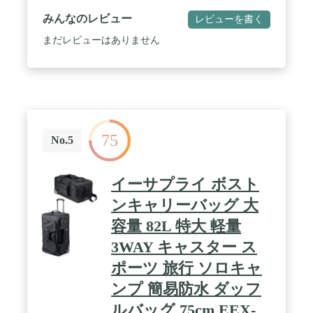
トロ感満々の厚手本牛革です / 手作り：このLuufan
みんなのレビュー
レビューを書く
ボストンバッグは一流革職人がイタリアンレザー、
耐久ナイロン裏地、強化した金具を使ってひと手間
まだレビューはありません
をかけて作りましたものです。機械よりもっと繊密
で成熟な手法で、見た目と実用性との両立を実現し
ました。 / 構成：メインコンパートメント*1、ノー
トPC用コンパートメント*1、小物入れ*1、内部ジッ
プ式ポケット*1、ショルダーストラップ*1、 容
量：14インチノートパソコン、B4書類、雑誌、
iPad、衣類、靴類など収納可能 / 実用性：大容量の
75
収納力が抜群で全ての要求を満足いたします。底部
No.5
に5つの底鋲があります、地面の汚れや水などを遮
断しながら、摩擦による損傷も減少します。旅行時
のボストンバッグ、合宿時のスポーツバッグ、キャ
イーサプライ ボスト
ンプ時のアウトドアバッグ、修学旅行や通学用カバ
ン、ゴルフ、ジムバッグ等様々なシーンで活躍しま
ンキャリーバッグ 大
す
容量 82L 特大 軽量
3WAY キャスター ス
ポーツ 旅行 ソロキャ
ンプ 簡易防水 ダッフ
ルバッグ 75cm EEX-