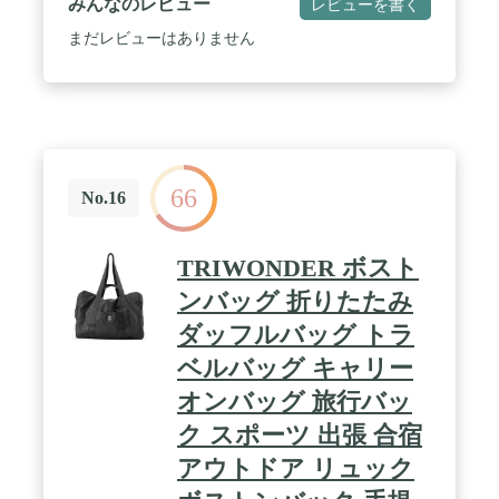
みんなのレビュー
レビューを書く
ます。 / 【折りたたむ】コンパクトにまとまり、携
帯性が高く予備用のサブバッグとして活躍します。
まだレビューはありません
メインのバッグやキャリーバッグに入れておき、荷
物やお土産が多くなったときに使うことができます
よ。 / 【撥水機能】撥水機能を持って水や汚れに強
く、旅行バッグとして天候を心配せず気軽に使用で
きるのもうれしいです。 / 【大容量】使い勝手のデ
ザインと容量で、修学旅行時のトラベルバッグ、引
越しバッグ、キャンプ時のアウトドアバッグ・ゴル
66
フバッグ、ジムバッグ等様々なシーンで活躍しま
No.16
す。
TRIWONDER ボスト
ンバッグ 折りたたみ
ダッフルバッグ トラ
ベルバッグ キャリー
オンバッグ 旅行バッ
ク スポーツ 出張 合宿
アウトドア リュック