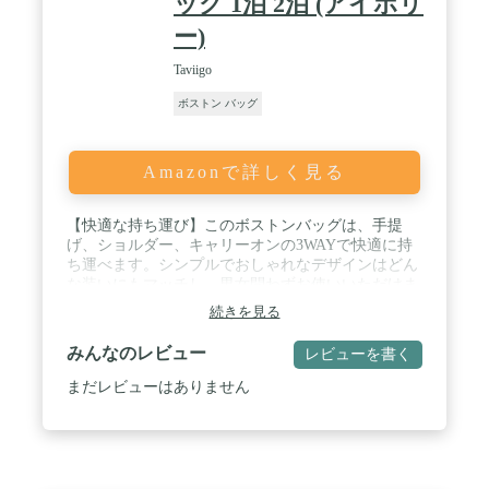
ッグ 1泊 2泊 (アイボリ
ー)
Taviigo
ボストン バッグ
Amazonで詳しく見る
【快適な持ち運び】このボストンバッグは、手提
げ、ショルダー、キャリーオンの3WAYで快適に持
ち運べます。シンプルでおしゃれなデザインはどん
な装いにもマッチし、男女問わずお使いいただけま
す。旅行やジム、短期の入院など、あらゆるシーン
続きを見る
であなたの頼れるパートナーになります。 / 【整理
整頓が簡単】6つの多機能ポケットが旅の荷物をス
みんなのレビュー
レビューを書く
マートに整理。サイドポケットはスマホの収納に、
内側のファスナーポケットは貴重品の保管に、そし
まだレビューはありません
て完全防水ポケットは濡れた物の分離に最適です。
メイン収納は32Lと広々、1〜2泊の旅行にぴった
り。シューズポケットとフロントポケットもあなた
の荷物を整理しやすくします。 / 【軽やかな旅行体
験】たったの520gという超軽量設計で、旅行中の移