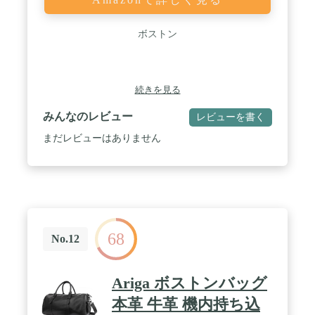
1−2泊着替え、靴、A4サイズも入る実用性の収納
力。機内持ち込みもできる旅行鞄としてサイズがち
ょうどいい絶妙な大きさ！2泊旅行に最適です。 /
ボストン
★様々なシーンで活躍：出張や旅行用としてだけで
なく、ジム、ビジネス、スポーツ、ゴルフ、キャン
プや入院など様々な用途で幅広く使えます。小学生
の修学旅行のバッグや出張用としてもおすすめで
続きを見る
す。おしやれなデザインで3色のカラーをご用意し
てます。シンプルなブラックはメンズにもおすすめ
みんなのレビュー
レビューを書く
で男女兼用で使えます。
まだレビューはありません
68
No.12
Ariga ボストンバッグ
本革 牛革 機内持ち込