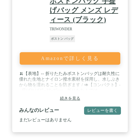
ボストンバック 手提
げバッグ メンズ レデ
ィース (ブラック)
TRIWONDER
ボストン バッグ
Amazonで詳しく見る
🍌【表地】-- 折りたたみボストンバッグは耐久性に
優れた生地とナイロン撥水素材を採用し、水しぶき
から物を濡れることを防ぎます / 🥑【コンパクト】-
- 広げれば45×33×15cm、折りたたんでは
21×10×8cm、急に荷物が増えても安心です / 🍋【持
続きを見る
ち運びやすい】-- この旅行バックは、背面ベルト部
分をスーツケースの持ち手に掛けて、スーツケース
みんなのレビュー
レビューを書く
の上に固定することができるよう設計されているた
め、重たい荷物も楽々運べます / 🍍【2WAY ダッフ
まだレビューはありません
ルバッグ】-- 二つの持ち手があり、肩から掛けた
り、手持ちにかえたりと、その日の用途に合わせて
変更可能 / 🍒【大容量】-- 中には八つの収納スベー