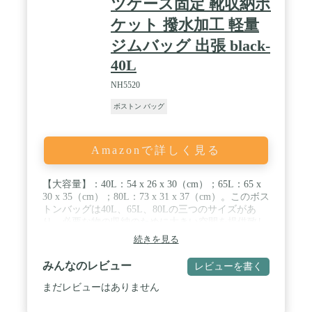
ツケース固定 靴収納ポ
ケット 撥水加工 軽量
ジムバッグ 出張 black-
40L
NH5520
ボストン バッグ
Amazonで詳しく見る
【大容量】：40L：54 x 26 x 30（cm）；65L：65 x
30 x 35（cm）；80L：73 x 31 x 37（cm）。このボス
トンバッグは40L、65L、80Lの三つのサイズがあ
り、必要な物の収納のために大きい空間を提供致し
ます。靴収納ポケットもつき、濡れた靴や汚れた靴
続きを見る
も別の空間に分けて、シンプルで収納できます。
40Lは運動と2-3日間の短距離旅行に最適、60Lと80L
みんなのレビュー
レビューを書く
は長距離旅行に適しています。 / 【軽量＆折り畳
み】：重さは0.65-0.8kg。軽量で持ち運びやすい折
まだレビューはありません
り畳みバッグ、取り外し可能なショルダーベルト付
き、スーツケースに固定することも可能です。旅行