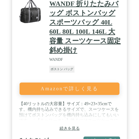
WANDF 折りたたみバ
底部のファスナーを開ければ容量アップ。とても軽
いので普段は小さく収納もできて、必要な時には大
ッグ ボストンバッグ
容量バッグに早変わりの高機能バッグです。
スポーツバッグ 40L
60L 80L 100L 146L 大
容量 スーツケース固定
斜め掛け
WANDF
ボストン バッグ
Amazonで詳しく見る
【40リットルの大容量】サイズ：49×23×35cmで
す。機内持ち込みできるサイズで、スーツケースを
預けてボストンバッグを機内持ち込みにしてもいい
です。 / 【キャリーオン】後ろにはスーツケースに
取りつけられるトロリーカバーがあり、スーツケー
続きを見る
スの上に乗せて持ち運ぶできて、旅行や出張に行く
ときには、キャリーオンバッグを使えるようになり