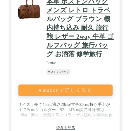
本革 ボストンバッグ
メンズ レトロ トラベ
ルバッグ ブラウン 機
内持ち込み 耐久 旅行
鞄 レザー 2way 牛革 ゴ
ルフバッグ 旅行バッ
グ お洒落 修学旅行
Luufan
ボストン バッグ
Amazonで詳しく見る
サイズ：長さ45cm/高さ28cm/マチ23cm/持ち手上が
り17.5cm/ショルダー：92－147cm調節可能/重さ
1.8kg / 素材：天然牛革のコラーゲン線維を精錬純化
して、この線維を鞣剤によって処理し定着固定、染
色・加脂を施し、柔軟にする、さらに耐久性を付加
続きを見る
するため、革の表面にオイル仕上げ、経年変化のレ