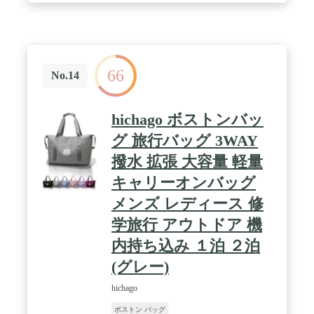
や出張に行くときには、キャリーオンバッグを使え
るようになります。それに、使わないときにはコン
パクトに折り畳んで、旅行や出張帰りのお土産を入
れるサブバッグにぴったりです。 / 【高品質＆撥水
加工】：細かいところにもこだわり、磨耗や損傷に
66
強く、高品質のｙｋｋファスナー、シンプルで使い
No.14
やすいです。全表面は丈夫なナイロン防水生地で、
雨がカバンの中まで入り込むことはなく、雨による
水滴や汚れも寄せ付けません。 / 【3wayタイプ】：
hichago ボストンバッ
手持ち、肩掛け、キャリーオンバッグとして3wayで
使えます。長さが調節できるショルダーストラップ
グ 旅行バッグ 3WAY
が付き、ハンドバッグとしても、ショルダーバッグ
撥水 拡張 大容量 軽量
としても使えます。旅行や出張に行くときには、キ
ャリーオンバッグを使えるようになります。それ
キャリーオンバッグ
に、持ち手部分を使って肩がけすることもできます
よ。 / 「適用シーン」：旅行時のボストンバッグ、
メンズ レディース 修
合宿時のスポーツバッグ、キャンプ時のアウトドア
学旅行 アウトドア 機
バッグ、ゴルフ、ジムバッグ等様々なシーンで活躍
して、修学旅行のバッグや出張用としてもおすすめ
内持ち込み １泊 ２泊
です。シンプルなデザインで、男女兼用で使えま
す。
(グレー)
hichago
ボストン バッグ