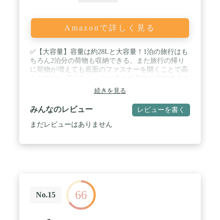
Amazonで詳しく見る
✅【大容量】容量は約28Lと大容量！1泊の旅行はも
ちろん2泊分の荷物も収納できる。また旅行の帰り
に荷物が増えても底面のファスナーを開くことで高
さが約13cm高くなり、より多くの荷物を収納するこ
とができる！ / ✅【キャリーオン】背面にキャリー
続きを見る
バーループが付いているのでキャリーケースに乗せ
た時にもしっかり固定することができ、移動してい
みんなのレビュー
レビューを書く
る時もスーツケースからズレ落ちる心配がない。 /
✅【撥水加工】突然の雨でも安心な撥水加工が施さ
まだレビューはありません
れているので中の衣類や電化製品を雨から守りま
す！ / ✅【豊富な収納ポケット】内側に3つ、外側に
1つの収納ポケットがありバックで迷子になりがち
な小物類も使いやすく整理整頓。 / ✅【3WAY】手
持ち、ショルダー持ちとキャリーオン機能付きの
3wayバッグ。シーンやスタイルによって自分だけの
使い方にアレンジ可能です。 / ✅【多用途】たくさ
66
んの荷物が入るので旅行はもちろんテニスやゴルフ
No.15
などのスポーツ、ジムやアウトドア、入院バッグな
ど様々なシーンでご利用いただけます。 / ✅【底部
拡張デザイン】旅行中にお土産を買っても大丈夫！