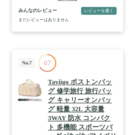
ザインされたTommy Hilfigerのダッフルバッグは、
着脱可能で調節可能なクロスボディストラップのお
みんなのレビュー
レビューを書く
かげで、外出先でも快適です。 / トラベルライト:
巧みなデザインで、Tommyのトラベルダッフルバッ
まだレビューはありません
グに超軽量の感触を提供します。さらに、内部スリ
ップとジッパー付きポケットにより、必需品を安全
に整理できます。 / シンプルに必需品: 週末の旅行
から壮大な脱出まで、この丈夫で独特のダッフルト
ラベルバッグでスタイリッシュに詰めましょう。 /
TOMMY STYLE, TO GO: このマストなダッフルバ
ッグは、ラベルのグラフィックのオーバーサイズロ
67
ゴとサイドにフラッグの刺繍で磨かれています - ト
No.7
ミーヒルフィガーデザインのシグネチャーです。
Taviigo ボストンバッ
グ 修学旅行 旅行バッ
グ キャリーオンバッ
グ 軽量 32L 大容量
3WAY 防水 コンパク
ト 多機能 スポーツバ