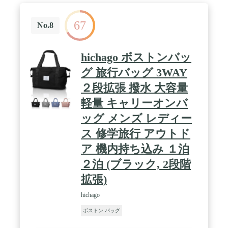
動もラクに持ち運びができ疲れにくいです。使わな
い時はコンパクトに折りたためるので、保管も簡
67
単。サブバッグとしても大活躍します。 / 【耐久性
No.8
に優れたディテール】耐久性の高いSBS製ファスナ
ーを採用し、スムーズな開閉を実現。シルバーの金
具は男女を問わずスタイリッシュに。耐久テストを
hichago ボストンバッ
実施し、手提げ時は最大32kg、ショルダー時は20kg
の重量に耐えられることを確認しています。 / 【商
グ 旅行バッグ 3WAY
品詳細】サイズ：横49×高さ25×奥行き22cm、シュ
２段拡張 撥水 大容量
ーズポケット高さ16cm。素材：ポリエステル
100%。カラー：多彩な選択肢。セット内容：バッ
軽量 キャリーオンバ
グ本体、ショルダーベルト。
ッグ メンズ レディー
ス 修学旅行 アウトド
ア 機内持ち込み １泊
２泊 (ブラック, 2段階
拡張)
hichago
ボストン バッグ