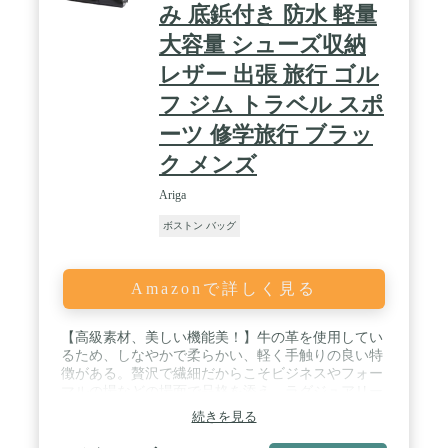
み 底鋲付き 防水 軽量
大容量 シューズ収納
レザー 出張 旅行 ゴル
フ ジム トラベル スポ
ーツ 修学旅行 ブラッ
ク メンズ
Ariga
ボストン バッグ
Amazonで詳しく見る
【高級素材、美しい機能美！】牛の革を使用してい
るため、しなやかで柔らかい、軽く手触りの良い特
徴がある。贅沢で繊細だからこそビジネスやフォー
マルの場などの場面で品格を添え、ラグジュアリー
な雰囲気を高めてくれます / 【特徴】①、調節・着
続きを見る
脱可能のショルダーベルトが装備して、肩掛け、手
提げバッグ2wayでお好みに合って利用替える。②、