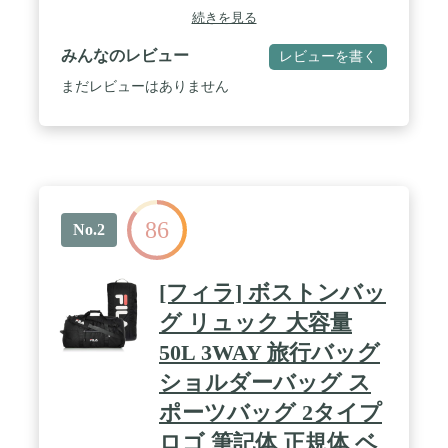
で、3~4泊の旅行や合宿などに最適です。 / 【豊富
続きを見る
な収納スペース】メインコンパートメントに加えフ
ロントポケットやサイドポケットが装備されている
みんなのレビュー
レビューを書く
ため、多様な荷物を種類ごとに分けて収納すること
ができます。 / 【選べる持ち方】手持ちでも肩掛け
まだレビューはありません
でも持ち運びができます。斜めがけ時には下部のハ
ンドルを手に持つことで肩にかかる負担を減らすこ
とができます。 / 【メッシュパッド】持ち手とショ
ルダーベルトにはクッション性と通気性の良いメッ
シュパッドを使用しています。 / 【サイズ】サイズ:
約60×30×30cm 重量:約900g 容量:約50L / 【素材】ポ
リエステル / 【コールマンについて】1900年、創業
86
者であるW.C.コールマンがガソリンランタンの製造
No.2
販売を開始。アメリカ国内でのアウトドアライフス
タイルの定着とともにコールマンブランドは世界中
に広がり、現在ではアウトドアリーディングブラン
[フィラ] ボストンバッ
ドとして多くの人々に愛されています。
グ リュック 大容量
50L 3WAY 旅行バッグ
ショルダーバッグ ス
ポーツバッグ 2タイプ
ロゴ 筆記体 正規体 ベ