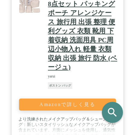
します。 / Water resistance level : waterproof
8点セット パッキング
ポーチ アレンジケー
ス 旅行用 出張 整理 便
利グッズ 衣類 靴用 下
着収納 洗面用具 PC周
辺小物入れ 軽量 衣類
収納 出張 旅行 防水 (ベ
ージュ)
yarui
ボストン バッグ
Amazonで詳しく見る
search
より洗練されたメイクアップバッグ＆シューズバッ
グ：新しいスタイリッシュなメイクアップバッグが
含まれています。片面にメッシュを使用し、通気性