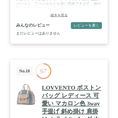
なシーンで活躍】 スポーツバッグ・ジムバッグ・水
パソコン、ファイルなどを楽に収納できます。旅行
泳バッグ・ダッフルバッグとしてゴルフ、サッカ
用の衣類を収納できる広い収納スペースがありま
ー、野球、バスケットボール、バレーボール、ラグ
す。容量20Lの小型バッグには、衣類3着、ズボン3
続きを見る
ビーなどのスポーツでの試合や練習やスポーツジ
本、靴1足、洗面用具入れ、化粧品入れ、雑貨など
ム、アウトドアでも大活躍！2~3日の小旅行用のボ
を収納できます。容量35Lの大型バッグには、衣類5
みんなのレビュー
レビューを書く
ストンバッグ・ダッフルバッグ・旅行バッグ・トラ
着、ズボン5本、靴2足、洗面用具入れ、化粧品入れ
ベルバッグとして出張にも最適です！あなたの旅行
などを収納可能です。 / 【超便利】飛行機での移動
まだレビューはありません
やスポーツに、きっとお役に立ちます。 / ✅【商品
に最適なキャリーバッグです。トロリーケースの上
概要】サイズ：幅43cm×マチ22cm×高さ30~50cm、
部に固定可能で、空港での移動も簡単になります。
重量：520g、容量：28~47L、素材：オックスフォー
修学旅行、個人旅行や出張の搭乗用バッグとして最
ド生地、カラー：ブラック・グレー・ピンク
適です。また、斜め掛け、肩掛けと手提げの3way仕
様を設け、便利で実用性が高いです。ショルダース
トラップは調節可能で、バックパックの締まり具合
を自由に調節できます。 / 【多用途】機能的でデザ
67
イン性の高いトラベルバッグなので、トレーニン
No.10
グ、旅行、スポーツ活動、ゴルフ、水泳、テニス、
バスケットボール、ヨガ、釣り、狩猟、キャンプ、
ハイキング、 多くの野外活動などに適しています。
LOVVENTO ボストン
/ 【乾湿分離】バッグの中には高密度の防水素材を
使用した防水ポーチがあり、濡れたものと乾いたも
バッグ レディース 可
のを分けて収納することができます。 2日3泊の旅行
愛い マカロン色 3way
なら、濡れた衣類やタオルなど濡れて乾いていない
ものを入れても効果的に隔離することができます。
手提げ 斜め掛け 肩掛
/ 【耐久性】バッグは高品質の破れや耐水性強いの
オックスフォードで作られ、アイテムが濡れる心配