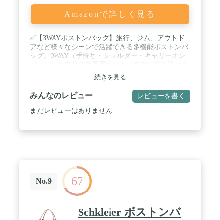
Amazonで詳しく見る
✅【3WAYボストンバッグ】旅行、ジム、アウトド
アなど様々なシーンで活躍できる多機能ボストンバ
ッグ。3WAY（手持ち・ショルダー・キャリーオン
バッグ）と自分の使用用途によって使い方を選べる
バッグ。使わい時はA4程度に折りたたみが可能で、
続きを見る
急に荷物が増え時のサブバッグとしても活躍します
/ ✅【大容量】容量は約28Lと大容量！1泊の旅行は
みんなのレビュー
レビューを書く
もちろん2泊分の荷物も収納できる。１泊２日また
は２泊３日の旅行や子供の修学旅行や林間学校など
まだレビューはありません
にちょうど良いサイズとなっています。また底面の
ファスナーを開くことでサイズを2段階拡張可能（1
段拡張：38L、2段拡張時：47L）。お土産を買って
帰りの荷物が多くなった時でも拡張することでより
多くの荷物を詰め込める。 / ✅【豊富な収納ポケッ
ト】合計５つの収納（メイン収納・乾湿分離ポケッ
ト・小物ポケット・背面ポケット・フロントポケッ
67
ト）がありバックで迷子になりがちな小物類も使い
No.9
やすく整理整頓。乾湿分離ポケットは防水性のある
ポケットで濡れたタオルや洗面用具などを入れるこ
とで衣類なのが濡れる心配がなくなります。水泳や
Schkleier ボストンバ
海水浴、温泉などに持っていくバッグとしてもおす