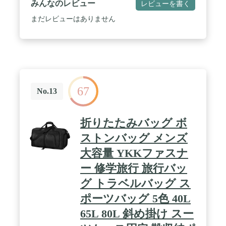
みんなのレビュー
レビューを書く
底部に5つの底鋲があります、地面の汚れや水など
を遮断しながら、摩擦による損傷も減少します。
まだレビューはありません
③、1−3泊の旅行や出張に対応した大容量の収納
力、ちょっと良いサイズだから、機内持ち込みで使
いやすいです。④、大きな開口部があり、手荷物の
出し入れが非常に便利です。 プレゼントとしてもオ
ススメです！ / 【高機能と優れた収納力】シューズ
専用収納ポケットがある為、衣類と混合するなく靴
の持ち運びができます。もう一方側面のポケットに
67
は、長い財布、携帯、筆記用具などが収納でき、小
No.13
物を収納するのにとても便利な機能になっていま
す。 / 【プレゼントにもお勧めの一品 】本革だから
こその味わいがいろんな場合に使えます。大切な人
折りたたみバッグ ボ
にプレゼントとして多くのお客様にご愛用いただき
ます。 誕生日、バレンタインデイー、クリスマス、
ストンバッグ メンズ
父の日などの時の贈り物にも最適です。プレゼント
大容量 YKKファスナ
用に選びたい商品です。 / 【安心保証】商品をご購
入から1年間の保証サービスが付いています、保証
ー 修学旅行 旅行バッ
期間、何か不具合や故障等が発生したら、無料交換
や返金返品などを対応致します。
グ トラベルバッグ ス
ポーツバッグ 5色 40L
65L 80L 斜め掛け スー