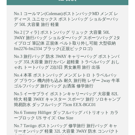
コールマン(Coleman)ボストンバックMD メンズ レ
ディース ユニセックス ボストンバッグ ショルダーバッ
グ 50L 大容量 旅行 軽量
[フィラ] ボストンバッグ リュック 大容量 50L
3WAY 旅行バッグ ショルダーバッグ スポーツバッグ 2タ
イプロゴ 筆記体 正規体 ベルト取り外し可能 大型収納
fm2276-fm2334 ブラック(正規ビックロゴ)
旅行バッグ 防水 3WAY キャリーバッグ ボストンバ
ッグ 35L大容量 旅行カバン 超軽量 トラベルバッグ おし
ゃれ トートバッグ 2泊3日 男女兼用 旅行 出張
本革 ボストンバッグ メンズ レトロ トラベルバッ
グ ブラウン 機内持ち込み 耐久 旅行鞄 レザー 2way 牛革
ゴルフバッグ 旅行バッグ お洒落 修学旅行
イーサプライ ボストンキャリーバッグ 大容量 82L
特大 軽量 3WAY キャスター スポーツ 旅行 ソロキャンプ
簡易防水 ダッフルバッグ 75cm EEX-BGC01
Tommy Hilfiger ダッフルバッグ パトリオット カラ
ーブロック US サイズ: One Size
Taviigo ボストンバッグ 修学旅行 旅行バッグ キャ
リーオンバッグ 軽量 32L 大容量 3WAY 防水 コンパクト