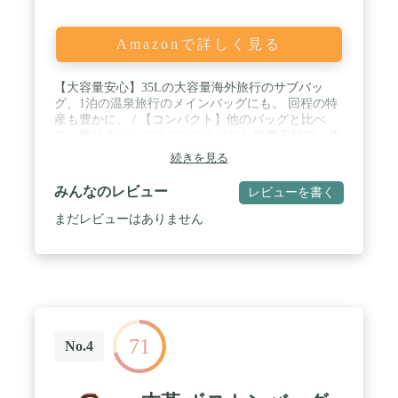
Amazonで詳しく見る
【大容量安心】35Lの大容量海外旅行のサブバッ
グ、1泊の温泉旅行のメインバッグにも。 回程の特
産も豊かに。 / 【コンパクト】他のバッグと比べ
て、弊社のバッグは480gのナイロン軽量素材で、使
わない時はスーツケースに収納できます。 / 【3way
続きを見る
の使い方】おしゃれなキャリーバッグはスーツケー
スの上に置いて移動、バイカラーのショルダースト
みんなのレビュー
レビューを書く
ラップはショルダーバッグとして、トートバッグと
してもお使いいただけます。 ジム、ショッピングな
まだレビューはありません
ど普段使いはもちろん、男女問わず幅広く使えるラ
イトバッグです。 / 【撥水加工設計】丈夫な撥水ナ
イロンを採用しており、中の外からの雨水が濡れた
服や他のものを入れても、雨にも全く影響しませ
ん! / 【便利な多ポケットデザイン】外付けの6つの
ポケットがあり、コップ、傘、イヤホンなどの小さ
い物を置くことができ、取り出しやすい。 パスポー
71
トなどのパスケースも内蔵。
No.4