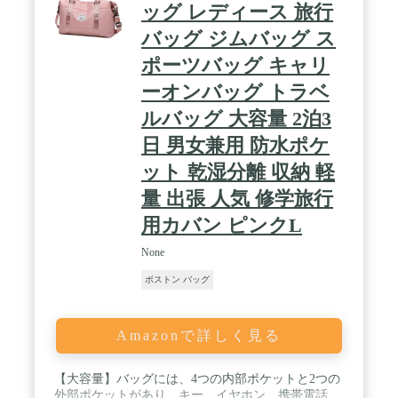
すめ。 / ✅【キャリーオンバッグ】キャリーオンバ
ッグ レディース 旅行
ッグとしてキャリーバッグ、スーツケースに固定可
バッグ ジムバッグ ス
能。バッグ背面にはスーツケース固定用の加工がさ
れており、簡単にスーツケースに設置可能。キャリ
ポーツバッグ キャリ
ーケースからズレ落ちる心配がないので、旅行時の
移動がもっと楽になる！また機内持ち込み可能なサ
ーオンバッグ トラベ
イズなので、バッグ１つで旅行行く方にもおすす
ルバッグ 大容量 2泊3
め。 / ✅【撥水加工】耐久性・撥水効果の高い、高
密度ナイロンオックスフォード生地を採用している
日 男女兼用 防水ポケ
ので急な雨でも大丈夫。生地は上品な光沢があり、
傷もつきにくく、シワも出来にくいです。防汚性も
ット 乾湿分離 収納 軽
あり汚れた場合もお手入れが簡単で、水で手洗い可
量 出張 人気 修学旅行
能です。（洗濯機不可） / ✅【軽量】重量はたった
の500gしかないので子どもでも楽々持ち運べる重さ
用カバン ピンクL
です。子供の修学旅行や宿泊学習などにちょうど良
いサイズ感です。またシンプルなデザインなので大
None
人でもご利用いただけます。カラーもブラック、グ
レー、ピンクの3カラー展開で男性から女性まで幅
ボストン バッグ
広い方にご利用いただける。 / ✅【折り畳み】薄く
て丈夫なオックスフォード生地を採用しており、簡
単に折りたたみすることができる。半分に折ること
Amazonで詳しく見る
で、22×33cmの大きさになりコンパクトに収納可
能。使用しない際に場所を取らずに収納できる。ま
た折りたたんでキャリーケースに入れておくことで
【大容量】バッグには、4つの内部ポケットと2つの
サブバッグとしても活躍してくれます。 / ✅【様々
外部ポケットがあり、キー、イヤホン、携帯電話、