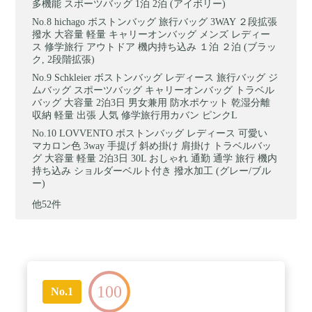
多機能 スポーツバッグ 1泊 2泊 (アイボリー)
hichago ボストンバッグ 旅行バッグ 3WAY ２段拡張
撥水 大容量 軽量 キャリーオンバッグ メンズ レディー
ス 修学旅行 アウトドア 機内持ち込み １泊 ２泊 (ブラッ
ク, 2段階拡張)
Schkleier ボストンバッグ レディース 旅行バッグ ジ
ムバッグ スポーツバッグ キャリーオンバッグ トラベル
バッグ 大容量 2泊3日 男女兼用 防水ポケット 乾湿分離
収納 軽量 出張 人気 修学旅行用カバン ピンクL
LOVVENTO ボストンバッグ レディース 可愛い
マカロン色 3way 手提げ 斜め掛け 肩掛け トラベルバッ
グ 大容量 軽量 2泊3日 30L おしゃれ 通勤 通学 旅行 機内
持ち込み ショルダーベルト付き 撥水加工 (グレー/ブル
ー)
他52件
100
No.1