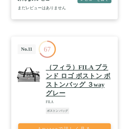
ナイロン素材を使用しています。 / ★大容量収納&
安心な9ポケット：①サイズ：横41cm×縦34cm×幅
まだレビューはありません
20cm（9ポケット/30L）②外部にメインポケット
*1、フロントポケット*1、バックファスナーポケッ
ト*1/内部にファスナーポケット*1、オープンポケッ
ト*3、サイドポケット*2。③メーンポケットはダブ
ルジッパーを付いて、 ボストンバッグのポケット口
を最大限に開いて、荷物の出し入れしやすいです。
④メインポケットの他に濡れた荷物(衣類・小物)を
67
収納できる防水ポケットがあります。⑤9つのポケ
No.11
ットは、15.6インチPCパソコン、A4ファイルや書
類、衣服、スマホ、充電器、長財布、折畳傘、など
の荷物を収納できます。 / ★スタイルに合わせて使
（フィラ）FILA ブラ
える3wayタイプ：ショルダーバッグ・ハンドバッ
グ・斜め掛けバッグとシーンによって使い分けでき
ンド ロゴ ボストン ボ
る3wayボストンバッグ。手持ち・肩掛け・斜めがけ
ストンバッグ ３way
と様々なスタイルを楽しめます。軽量ながら水にも
強く(撥水効果有)耐久性も高いのでとても丈夫で長
グレー
持ち、オールシーズンで使える人気のオシャレな素
材です。 / ★多機能ボストンバッグ：強化されたク
FILA
ッション性のある背面で入れ物をしっかり保護し、
パッドが付いたコンパートメントで設計されていま
ボストン バッグ
す。コンパクトなのに大容量。大きすぎず小さすぎ
ない、ちょうど良いサイズのボストンバッグです。
見た目より収納力があり、15.6インチパソコン、
Amazonで詳しく見る