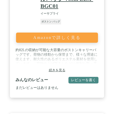
BGC01
イーサプライ
ボストン バッグ
Amazonで詳しく見る
約82Lの収納が可能な大容量のボストンキャリーバ
ッグです。荷物の移動から保管まで、様々な用途に
使えます。耐久性のあるポリエステル素材を使用し
ています。 / 荷物の上げ下ろしなどに便利な取っ手
と、取り外しのできるショルダーベルト付きです。
続きを見る
撥水加工済みで、急な雨でも慌てる必要がありませ
ん。背面の鋲や、底面の脚で自立をサポートしま
みんなのレビュー
レビューを書く
す。 / 製品サイズ(外寸):W370×D350×H750mm/4.2kg
/ カラー:ブラック 撥水加工:あり 容量:約82L 材質
まだレビューはありません
（表装）:ポリエステル / キャリーサポーター:なし
原産国：中国