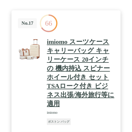
スがあり、大容量で耐荷重性に優れます。軽量コン
パクト＆大容量で携帯に便利なスーツケースの持ち
手に通せる折りたたみ式ボストンバック
66
No.17
imiomo スーツケース
キャリーバッグ キャ
リーケース 20インチ
の 機内持込 スピナー
ホイール付き セット
TSAローク付き ビジ
ネス出張/海外旅行等に
適用
imiomo
ボストン バッグ