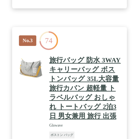
74
No.3
旅行バッグ 防水 3WAY
キャリーバッグ ボス
トンバッグ 35L大容量
旅行カバン 超軽量 ト
ラベルバッグ おしゃ
れ トートバッグ 2泊3
日 男女兼用 旅行 出張
Glowave
ボストン バッグ