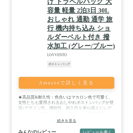
け トラベルバッグ 大
がありません。ダブルジッパーは滑らかで強い耐摩
容量 軽量 2泊3日 30L
耗性があります。
おしゃれ 通勤 通学 旅
行 機内持ち込み ショ
ルダーベルト付き 撥
水加工 (グレー/ブルー)
LOVVENTO
ボストン バッグ
Amazonで詳しく見る
★高品質&耐久性：色合いはマカロン色で可愛く、
女性たちも愛用されるおしやれボストンバッグが登
場♪デザイン性、機能性、耐久性を兼ね備えたレデ
ィースバッグです。軽さ、丈夫さ、全体のデザイン
性まで考慮し、設計段階から一つ一つ丁寧に厳選し
続きを見る
たパーツ使い、細かいところまでこだわりました！
LOVVENTOのバッグは、耐破損性、強度に優れた
みんなのレビュー
レビューを書く