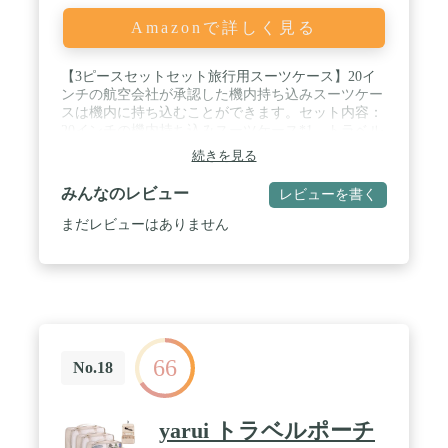
Amazonで詳しく見る
【3ピースセットセット旅行用スーツケース】20イ
ンチの航空会社が承認した機内持ち込みスーツケー
スは機内に持ち込むことができます。セット内容：
20インチの機内持ち込みスーツケース*1、トラベル
バッグ*1、1*トイレタリーバッグ*1。 / 【スピナー
続きを見る
ホイール付きスーツケース】我々のキャリーケース
はスムーズで静かな360°ダブルホイールデザインを
みんなのレビュー
レビューを書く
提供し、360度の自由回転もでき、どこへ行っても
大変便利です。 / 【大容量、多くな荷物を収納でき
まだレビューはありません
る】20インチの機内持ち込みキャリーバッグは拡張
可能なトラベルバッグで大きな収納空間を提供しま
す。衣類、化粧品、充電器等色々な荷物を容易に収
納可能です。 / 【TSAロック搭載】車輪付きの機内
持ち込みスーツケースはTSAロックが搭載してお
り、旅行中の安全を確保できます。そして、20イン
チのサイズは航空会社で承認されたサイズなの
66
で、、飛行機に直接持ち込むことができ、最高の体
No.18
験を提供します。 / 【安心なカスタマーサポート】
弊社は安心できるカスタマーサポートを提供しま
す。製品に関する何か問題ありましたら、お気軽に
yarui トラベルポーチ
ご連絡下さい。こちらは24時間以内速くご対応いた