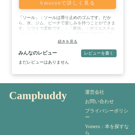
Amazonで詳しく見る
「ソール」：ソールは滑り止めのゴムです。だか
ら、水、ジム、ビーチで楽しみを持つことができま
す。ソフトで柔軟です。 / 「裏地」：ポリエステル
+スパンデックス。そのため、吸湿性や速乾性が良
い、足の爽やかさを保てます。 / 「履き心地がい
続きを見る
い」：私たちのマリンシューズのアッパーにはネオ
プレーンを採用することで、優れた伸縮性と排水性
みんなのレビュー
レビューを書く
と通気性が期待できる。また、ソックスのような柔
軟性で、履いても素足みたいな履き心地。 / マリン
まだレビューはありません
シューズ(アクアシューズ)を履くことによって、岩
場や磯、サンゴ礁帯のビーチ、砂浜など、足元の環
境に関係なく安全にマリンレジャーを楽しむことが
出来ます。また、シューズタイプはビーチサンダル
のように簡単に脱げてしまうこともなく楽チンで
Campbuddy
運営会社
す。 / このウオーターシューズは多くの用途があり
ます。水遊び、海水浴、散歩、お出掛け、アウトド
お問い合わせ
アシーン、マリンレジャーや川遊び、サンダル、ウ
ォーターパーク、ビーチ、マリンスポーツやダイビ
プライバシーポリシ
ング、シュノーケリング、室内スポーツや、ジムな
ー
どでもランニングシューズ、ガーデニング、車の洗
浄など、幅広い分野で使える！
Yomeru：本を探すな
ら