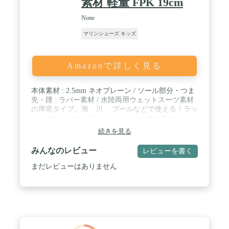
素材 軽量 FPK 19cm
None
マリンシューズ キッズ
Amazonで詳しく見る
本体素材 : 2.5mm ネオプレーン / ソール部分・つま
先・踵 : ラバー素材 / 水陸両用ウェットスーツ素材
の厚底タイプ。海、川、 プールなどで使える！ラッ
シュガードやサーフパンツとのコーディネートも
OK / ゴム素材とネオプレーン素材のつなぎに防水接
続きを見る
着剤を使用しております。塗りむらや若干のはみ出
しがある場合がございます。 / キッズサイズ
みんなのレビュー
レビューを書く
15~21cm
まだレビューはありません