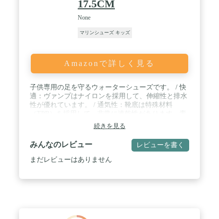
17.5CM
None
マリンシューズ キッズ
Amazonで詳しく見る
子供専用の足を守るウォーターシューズです。 / 快
適：ヴァンプはナイロンを採用して、伸縮性と排水
性が優れています。 / 通気性：靴底は特殊材料
（TPR）を採用して、非常に速乾性があります。素
足でも着用いただけます。 / 安全性：マリンシュー
続きを見る
ズは地面の岩石の破片や殻によって足が刺されるの
を防ぎます。熱い砂浜や岩場などでも足をしっかり
みんなのレビュー
レビューを書く
と保護して怪我を防ぎます。 / 用途：水遊び、海水
浴、散歩、アウトドア、川遊び、サンダル、ウォー
まだレビューはありません
ターパークなど、幅広い分野で使えます。