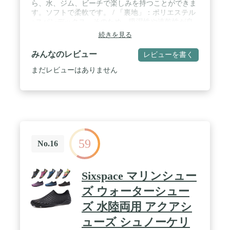
ら、水、ジム、ビーチで楽しみを持つことができま
す。ソフトで柔軟です。 / 「裏地」：ポリエステル
+スパンデックス。そのため、吸湿性や速乾性が良
い、足の爽やかさを保てます。 / 「履き心地がい
続きを見る
い」：私たちのマリンシューズのアッパーにはネオ
プレーンを採用することで、優れた伸縮性と排水性
みんなのレビュー
レビューを書く
と通気性が期待できる。また、ソックスのような柔
軟性で、履いても素足みたいな履き心地。 / マリン
まだレビューはありません
シューズ(アクアシューズ)を履くことによって、岩
場や磯、サンゴ礁帯のビーチ、砂浜など、足元の環
境に関係なく安全にマリンレジャーを楽しむことが
出来ます。また、シューズタイプはビーチサンダル
のように簡単に脱げてしまうこともなく楽チンで
す。 / このウオーターシューズは多くの用途があり
ます。水遊び、海水浴、散歩、お出掛け、アウトド
59
アシーン、マリンレジャーや川遊び、サンダル、ウ
No.16
ォーターパーク、ビーチ、マリンスポーツやダイビ
ング、シュノーケリング、室内スポーツや、ジムな
どでもランニングシューズ、ガーデニング、車の洗
Sixspace マリンシュー
浄など、幅広い分野で使える！
ズ ウォーターシュー
ズ 水陸両用 アクアシ
ューズ シュノーケリ