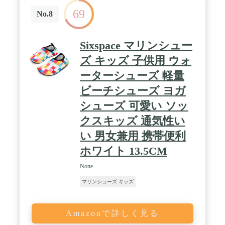
69
No.8
Sixspace マリンシュー
ズ キッズ 子供用 ウォ
ーターシューズ 軽量
ビーチシューズ ヨガ
シューズ 可愛い ソッ
クスキッズ 通気性い
い 男女兼用 携帯便利
ホワイト 13.5CM
None
マリンシューズ キッズ
Amazonで詳しく見る