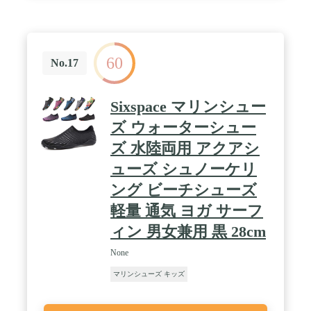
出来ます。また、シューズタイプはビーチサンダル
のように簡単に脱げてしまうこともなく楽チンで
す。 / このウオーターシューズは多くの用途があり
ます。水遊び、海水浴、散歩、お出掛け、アウトド
60
アシーン、マリンレジャーや川遊び、サンダル、ウ
No.17
ォーターパーク、ビーチ、マリンスポーツやダイビ
ング、シュノーケリング、室内スポーツや、ジムな
どでもランニングシューズ、ガーデニング、車の洗
Sixspace マリンシュー
浄など、幅広い分野で使える！
ズ ウォーターシュー
ズ 水陸両用 アクアシ
ューズ シュノーケリ
ング ビーチシューズ
軽量 通気 ヨガ サーフ
ィン 男女兼用 黒 28cm
None
マリンシューズ キッズ