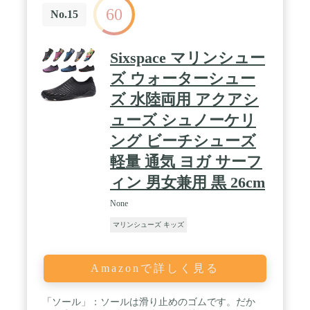
60
No.15
Sixspace マリンシュー
ズ ウォーターシュー
ズ 水陸両用 アクアシ
ューズ シュノーケリ
ング ビーチシューズ
軽量 通気 ヨガ サーフ
ィン 男女兼用 黒 26cm
None
マリンシューズ キッズ
Amazonで詳しく見る
「ソール」：ソールは滑り止めのゴムです。だか