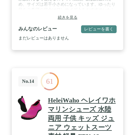
め、サイズは若干小さめになっています。ゆったり
目をご希望の場合はワンサイズ上をおすすめいたし
ます。 / アウターソールは滑りにくいゴム製ソール
続きを見る
で、岩場などでも地面をしっかりグリップ！ / 履い
たまま泳げるほど軽量！しかもコンパクトで旅行や
みんなのレビュー
レビューを書く
レジャーへの持ち運びにも最適！ / 履き口がソフト
なので、かかとを踏んでスリッポンとしての着用も
まだレビューはありません
可能。
61
No.14
HeleiWaho ヘレイワホ
マリンシューズ 水陸
両用 子供 キッズ ジュ
ニア ウェットスーツ