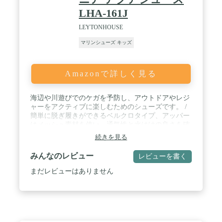
LHA-161J
LEYTONHOUSE
マリンシューズ キッズ
Amazonで詳しく見る
海辺や川遊びでのケガを予防し、アウトドアやレジ
ャーをアクティブに楽しむためのシューズです。 /
簡単に脱ぎ履きができるベルクロタイプ、アッパー
はメッシュ素材を使い、通気性と水はけの良さを確
保 / ソールはグリップ力があり岩場でも滑りにくい
続きを見る
ので、岩場などでの遊びや潮干等のレジャーにオス
スメです。 / インソールは取り外し可能なので別々
みんなのレビュー
レビューを書く
に洗うことができ、清潔な状態を保つことが可能で
す。 / コンパクトに持ち運べるマリンシューズは1
まだレビューはありません
足は持っておきたい夏のトレンドアイテムです。