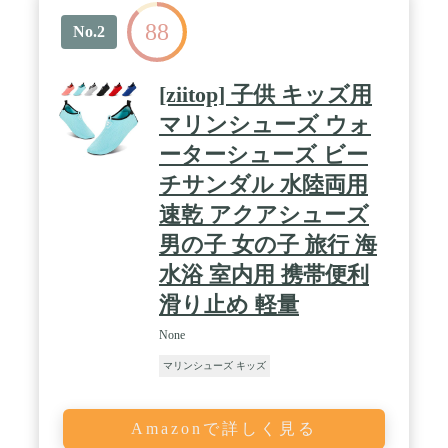
88
No.2
[ziitop] 子供 キッズ用
マリンシューズ ウォ
ーターシューズ ビー
チサンダル 水陸両用
速乾 アクアシューズ
男の子 女の子 旅行 海
水浴 室内用 携帯便利
滑り止め 軽量
None
マリンシューズ キッズ
Amazonで詳しく見る