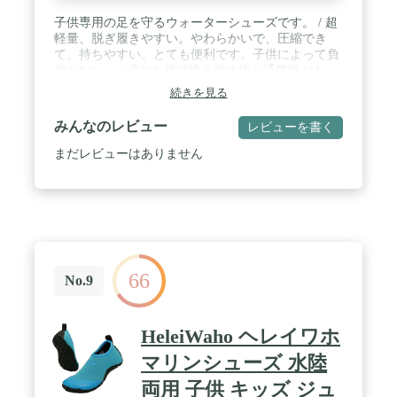
子供専用の足を守るウォーターシューズです。 / 超
軽量、脱ぎ履きやすい。やわらかいで、圧縮でき
て、持ちやすい。とても便利です。子供によって負
担がない。 / 優れた伸縮性と排水性と通気性があ
り、柔軟性抜群。ゴム底で滑らず、水辺のケガから
続きを見る
守る。 / 靴底はゴムで滑りにくく、柔らかなはき心
地。また、ソックスのような柔軟性で、履いても素
みんなのレビュー
レビューを書く
足みたいな履き心地。 / 川遊びやマリンレジャーで
も大活躍。砂や小石が入り込んだりもしないので、
まだレビューはありません
子供の足を守るウォーターシューズです
66
No.9
HeleiWaho ヘレイワホ
マリンシューズ 水陸
両用 子供 キッズ ジュ