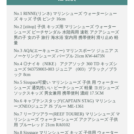
RINNE(リンネ) マリンシューズ ウォーターシュー
ズ キッズ 子供 ピンク 16cm
[ziitop] 子供 キッズ用 マリンシューズ ウォーター
シューズ ビーチサンダル 水陸両用 速乾 アクアシューズ
男の子 女の子 旅行 海水浴 室内用 携帯便利 滑り止め 軽
量
AQA(エーキューエー) マリンスポーツ ジュニア ス
ノーケリングシューズ パープル 21cm KW-4473N
◎ナイキ（NIKE） アクアソック 360 TD キッズシ
ューズ 943759003-003 ジュニア （003）ブラック／ブラ
ック 8cm
Sixspace可愛い マリンシューズ 子供 用 ウォーター
シューズ 通気性いい ビーチシューズ 軽量 ヨガシューズ
ソックスキッズ 男女兼用 携帯便利 濃紺 17.5CM
キャプテンスタッグ(CAPTAIN STAG) マリンシュ
ーズNEOジュニア JS ブルー ME-1361
リーフツアラー(REEF TOURER) マリンシューズ マ
リンシューズ ウォーターシューズ アクアシューズ 子供
用 ブルーレッド 21cm RA0102
Sixspace マリンシューズ キッズ 子供用 ウォーター