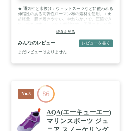
★ 通気性と水抜け：ウェットスーツなどに使われる
伸縮性のある高弾性ローマン布の素材を使用。 / ★
超軽量、脱ぎ履きやすい。やわらかいで、圧縮でき
て、持ちやすい。とても便利です。子供によって負
担がない。 / ★ 優れた伸縮性と排水性と通気性があ
続きを見る
り、柔軟性抜群。ゴム底で滑らず、水辺のケガから
守る。靴底はゴムで滑りにくく、柔らかなはき心
みんなのレビュー
レビューを書く
地。また、ソックスのような柔軟性で、履いても素
足みたいな履き心地。 / ★ 靴底はゴムで滑りにく
まだレビューはありません
く、柔らかなはき心地。また、ソックスのような柔
軟性で、履いても素足みたいな履き心地。 / ★ 川遊
びやマリンレジャーでも大活躍。砂や小石が入り込
んだりもしないので、子供の足を守るウォーターシ
ューズです。
86
No.3
AQA(エーキューエー)
マリンスポーツ ジュ
ニア スノーケリング