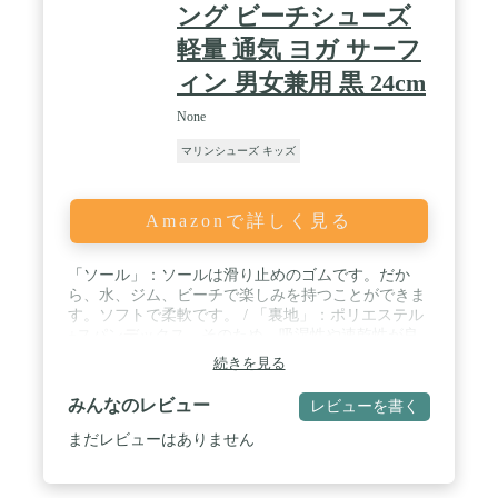
ング ビーチシューズ
軽量 通気 ヨガ サーフ
ィン 男女兼用 黒 24cm
None
マリンシューズ キッズ
Amazonで詳しく見る
「ソール」：ソールは滑り止めのゴムです。だか
ら、水、ジム、ビーチで楽しみを持つことができま
す。ソフトで柔軟です。 / 「裏地」：ポリエステル
+スパンデックス。そのため、吸湿性や速乾性が良
い、足の爽やかさを保てます。 / 「履き心地がい
続きを見る
い」：私たちのマリンシューズのアッパーにはネオ
プレーンを採用することで、優れた伸縮性と排水性
みんなのレビュー
レビューを書く
と通気性が期待できる。また、ソックスのような柔
軟性で、履いても素足みたいな履き心地。 / マリン
まだレビューはありません
シューズ(アクアシューズ)を履くことによって、岩
場や磯、サンゴ礁帯のビーチ、砂浜など、足元の環
境に関係なく安全にマリンレジャーを楽しむことが