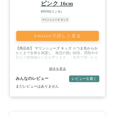
ピンク 16cm
RINNE(リンネ)
マリンシューズ キッズ
Amazonで詳しく見る
【商品名】 マリンシューズ キッズ ☆つま先からか
かとまで全体を保護し、海辺の熱い砂浜、貝殻や小
石など危険物から足を守ります。 / 水流で浮いたり
脱げがちなビーチサンダルよりマリンシューズは脱
げにくく履いたまま泳ぐことが可能 / 排水穴とメッ
続きを見る
シュインソールでいつまでも水が溜まらない。アッ
パーも速乾・透湿生地で蒸れずに快適 / 素足への衝
みんなのレビュー
レビューを書く
撃を和らげるとともに、3D立体構造がつま先からか
かとまでフィットしてくれます。陸上、水中問わず
まだレビューはありません
快適に長時間履くことを可能にしました。 / 家から
履いて遊んだあともそのまま履いて帰れる。キャン
プやアウトドア・フェスにも活躍