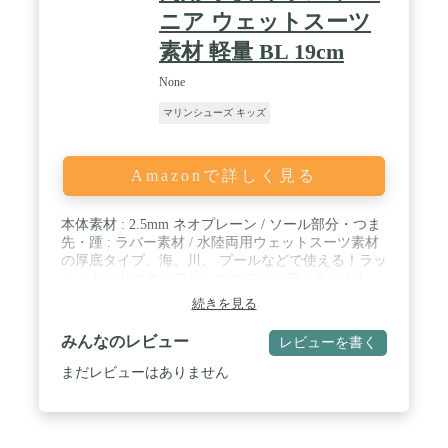
ニア ウェットスーツ
素材 軽量 BL 19cm
None
マリンシューズ キッズ
Amazonで詳しく見る
本体素材 : 2.5mm ネオプレーン / ソール部分・つま
先・踵 : ラバー素材 / 水陸両用ウェットスーツ素材
の厚底タイプ。海、川、 プールなどで使える！ラッ
シュガードやサーフパンツとのコーディネートも
OK / ゴム素材とネオプレーン素材のつなぎに防水接
続きを見る
着剤を使用しております。塗りむらや若干のはみ出
しがある場合がございます。 / キッズサイズ
みんなのレビュー
レビューを書く
15~21cm
まだレビューはありません