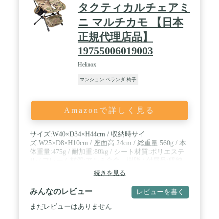
タクティカルチェアミ
ニ マルチカモ 【日本
正規代理店品】
19755006019003
Helinox
マンション ベランダ 椅子
Amazonで詳しく見る
サイズ:W40×D34×H44cm / 収納時サイ
ズ:W25×D8×H10cm / 座面高:24cm / 総重量:560g / 本
体重量:475g / 耐加重:80kg / シート材質:ポリエステ
ル / フレーム材質:アルミ合金、樹脂 / 付属品:収納
袋、ミニカップホルダー
続きを見る
みんなのレビュー
レビューを書く
まだレビューはありません