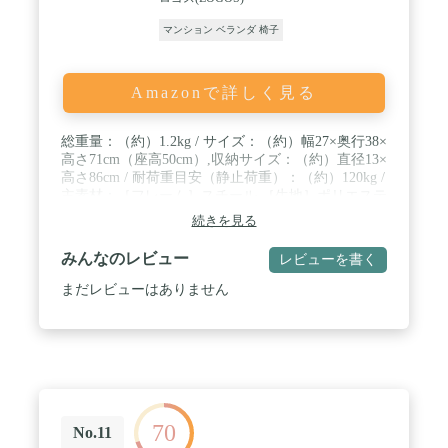
マンション ベランダ 椅子
Amazonで詳しく見る
総重量：（約）1.2kg / サイズ：（約）幅27×奥行38×
高さ71cm（座高50cm）,収納サイズ：（約）直径13×
高さ86cm / 耐荷重目安（静止荷重）：（約）120kg /
主素材：［フレーム］スチール,［生地］ポリエステ
ル（PVCコーティング） / 持ち運びに便利なステッ
続きを見る
キ型チェア。ロゴスオリジナル和柄デザイン。
みんなのレビュー
レビューを書く
まだレビューはありません
70
No.11