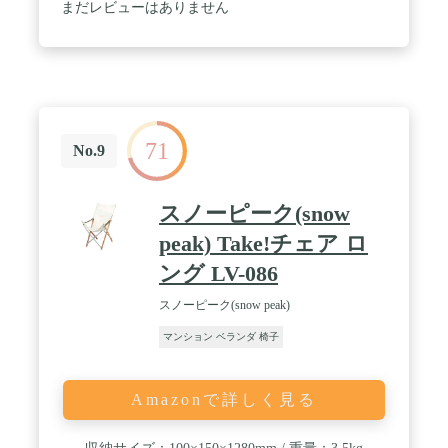
ではの優しいぬくもりのある手触りが楽しめます。
まだレビューはありません
座部は耐水性、耐候性、通気性に優れたメッシュ生
地を採用。ぎらつきもなく、デザイン性も高い素材
です。撥水効果が高く、飲み物をこぼしたり、濡れ
た水着で座っても安心です。丈夫でべとつかず暑い
夏も快適に過ごせます。さらに、程よいメッシュの
弾力で体を支えるので、長時間座っていても心地よ
く疲れにくいです。お好きな体勢で過ごしていただ
71
けるように、リクライニングで7段階調節可能で
No.9
す。好みの角度でリラックスした空間をお楽しみい
ただけます。ひじ掛けの角を丸く加工し、お子様で
も安心して使って頂けるよう優しい設計です。 / 完
スノーピーク(snow
成品です
peak) Take!チェア ロ
ング LV-086
スノーピーク(snow peak)
マンション ベランダ 椅子
Amazonで詳しく見る