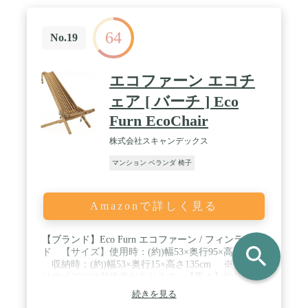
64
No.19
エコファーン エコチ
ェア [ バーチ ] Eco
Furn EcoChair
株式会社スキャンデックス
マンション ベランダ 椅子
Amazonで詳しく見る
【ブランド】Eco Furn エコファーン / フィンラン
search
ド 【サイズ】使用時：(約)幅53×奥行95×高さ95cm
収納時：(約)幅53×奥行15×高さ135cm ※仕上が
りサイズには個体差があります / 【重さ】約10～
14kg (木材の種類によって異なります) 【耐荷重】
続きを見る
約150kg 【素材】天然木 ・アルダー（ハン）柔