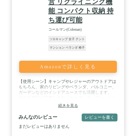
営 リクライニング機
能 コンパクト収納 持
ち運び可能
コールマン(Coleman)
ソロキャンプ 女子 テント
マンション ベランダ 椅子
Amazonで詳しく見る
【使用シーン】キャンプやレジャーのアウトドアは
もちろん、家のリビングやベランダ、バルコニー、
ガーデンなどのインドアユースでも活躍します。
サウナ施設や温泉などの「ととのいチェアー」とし
ても人気です。 / 【通気性の良いシート】メッシュ
続きを見る
素材のシートは通気性抜群で、長時間くつろいでも
蒸れにくく、暑い季節でも快適です。 水濡れに強
みんなのレビュー
レビューを書く
いPVC素材なのでお手入れも簡単です。 / 【最上の
座り心地】シートとフレームは伸縮性のあるエラス
まだレビューはありません
ティックコードで固定されており、荷重を柔らかく