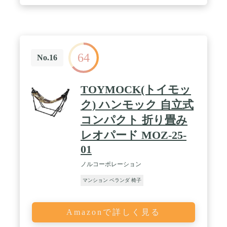
け】日よけのために上向きにキャノピーを使用し、
夏の暑い日に涼しい日陰を提供し、日よけを楽し
み、屋外でそよ風を吹きましょう。 折りたたみなの
で、車のトランクに入れる時や持ち運びにとっても
便利。 / 【用途】ミニポータブル折りたたみスツー
ルは、ベッドルーム、寮、オフィス、プール、庭、
64
ビーチ、スポーツミーティング、ピクニックパーテ
No.16
ィー、キャンプ、バーベキュー、釣り、登山にも最
適です。 / 【購入サービスを提供】お買い上げ頂
き、ありがとうございます。もしご不明や製品に不
TOYMOCK(トイモッ
具合なところがございました場合、お気軽にお問い
合わせくださいませ。必ずお客様が満足するまで対
ク) ハンモック 自立式
応致します。 連絡方法：右上に「注文履歴」→「注
コンパクト 折り畳み
文リスト｣→「販売:店｣→「質問する｣から、弊社サ
ポートまでご連絡をいただきますようお願い申し上
レオパード MOZ-25-
げます。親切な対応をさせていただきます。
01
ノルコーポレーション
マンション ベランダ 椅子
Amazonで詳しく見る