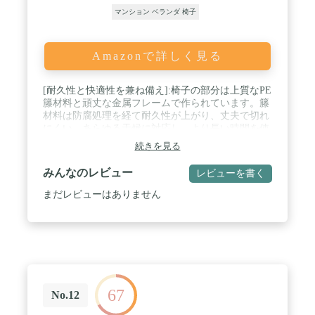
マンション ベランダ 椅子
Amazonで詳しく見る
[耐久性と快適性を兼ね備え]:椅子の部分は上質なPE
籐材料と頑丈な金属フレームで作られています。籐
材料は防腐処理を経て耐久性が上がり、丈夫で切れ
にくい。あらゆる天候に対応し、より長い時間を使
うことができます。また、柔らかい座布団も付属し
続きを見る
て、椅子の快適性においてもまったく劣らない。 /
[優雅な小テーブル]:テーブルには、小さな植木鉢な
みんなのレビュー
レビューを書く
どのアクセサリーを置くことができます。また、読
書中や友人との会話中に、携帯電話や果物皿などを
まだレビューはありません
置くこともできます。シンプルでスタイリッシュ
で、芸術的な雰囲気があり、どこに置いてもいいで
しょう。 / [防水性あり、掃除しやすい]籐椅子とテ
ーブルのお手入れが簡単で、水や汚れがついてもサ
ッと拭くだけで綺麗になります。クッションのコー
トは取り外し可能で、洗濯したり、干したり、清潔
な状態を保つことができます。 / [幅広い用途]この
67
組み合わせは、二つの籐椅子と一つのテーブルで構
No.12
成されます。プールサイド、庭、ポーチやベランダ