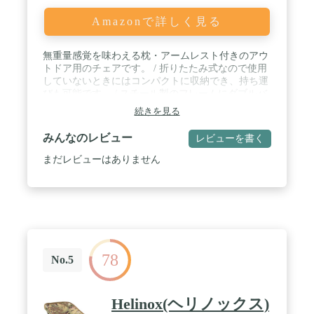
Amazonで詳しく見る
無重量感覚を味わえる枕・アームレスト付きのアウ
トドア用のチェアです。 / 折りたたみ式なので使用
していないときにはコンパクトに収納でき、持ち運
びも可能です。 / スチール製のフレームにダブルバ
ンジーサポートシステムを採用しており、丈夫な作
続きを見る
りとなっています。 / 座面にはメッシュ生地を使用
しており、通気性がよく、雨風にも強く、快適にお
みんなのレビュー
レビューを書く
過ごしいただけます。 / 耐重:136kg 、サイズ:約90-
165 x 66 x 75-110 cm (奥行 x 幅 x 高さ)。直立状態か
まだレビューはありません
らリクライニング状態まで、お好みの位置に応じて
長さと高さを調節できます。
78
No.5
Helinox(ヘリノックス)