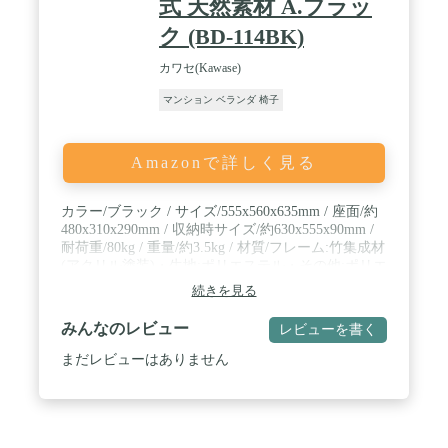
式 天然素材 A.ブラッ
ク (BD-114BK)
カワセ(Kawase)
マンション ベランダ 椅子
Amazonで詳しく見る
カラー/ブラック / サイズ/555x560x635mm / 座面/約
480x310x290mm / 収納時サイズ/約630x555x90mm /
耐荷重/80kg / 重量/約3.5kg / 材質/フレーム:竹集成材
(アクリル塗装)・生地:ポリエステル・その他:ポリエ
チレン / 折りたたみ式 / 生産国/中国
続きを見る
みんなのレビュー
レビューを書く
まだレビューはありません