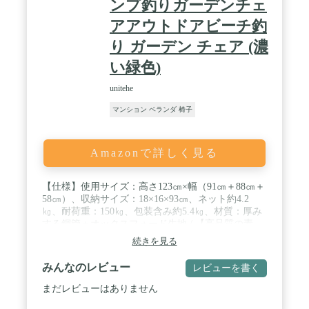
ンプ釣りガーデンチェ
易ベッドとして、お庭やバルコニーではラウンジチ
ェアとして、お花見やリラックスタイムには折りた
アアウトドアビーチ釣
たみ式のデッキチェアとして、敬老の日、母の日、
り ガーデン チェア (濃
父の日、クリスマスなどのギフトやプレゼントにも
最適です。
い緑色)
unitehe
マンション ベランダ 椅子
Amazonで詳しく見る
【仕様】使用サイズ：高さ123㎝×幅（91㎝＋88㎝＋
58㎝）、収納サイズ：18×16×93㎝、ネット約4.2
㎏、耐荷重：150㎏、包装含み約5.4㎏、材質：厚み
する鋼管＋オックスフォード生地 / 【高品質の素
材】長い作業時間のための防錆ハンマートーンの粉
続きを見る
体塗装。耐久性のある頑丈なスチール製の安定した
フレーム、より安定した構造を使用してください。
みんなのレビュー
レビューを書く
フレームは三角形の形で交互して、とても安定感が
実現しました。厚手で丈夫なオックスフォードを採
まだレビューはありません
用した座面、強度、耐久性が高いです。 / 【日よ