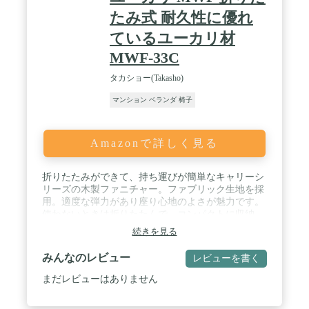
たみ式 耐久性に優れ
ているユーカリ材
MWF-33C
タカショー(Takasho)
マンション ベランダ 椅子
Amazonで詳しく見る
折りたたみができて、持ち運びが簡単なキャリーシ
リーズの木製ファニチャー。ファブリック生地を採
用。適度な弾力があり座り心地のよさが魅力です。
使わないときは折りたたんで、コンパクトに収納。
お庭だけでなく、室内やバルコニーにも。 / 体をあ
続きを見る
ずけてゆったり座れる“くつろぎ"に特化したチェア
ー。4段階にリクライニングできます。サポートを
みんなのレビュー
レビューを書く
お好みの位置にセットして背もたれを調整。 / シン
プルなスタイルなのでどんな場所でも馴染み、省ス
まだレビューはありません
ペースでもゆったり過ごすことができます。折りた
たんで持ち運べるので、キャンプやアウトドアにも