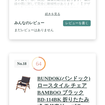
線や雨に対して完全に耐候性があります。 / 【 デザ
イン】とナチュラルな外観カジュアルでエレガント
なスタイルの のガーデンアームチェアは、屋外また
続きを見る
は屋内のあらゆるエリアを豊かにします。 / 【スペ
ースを節約する】ポリラタンチェアは美しいだけで
みんなのレビュー
レビューを書く
なく、スタッキングでき、頑丈で省スペースで、屋
内と屋外の両方で使用できるため、大限の機能性と
まだレビューはありません
実用性も備えています。 / 【耐摩耗性】耐久性を考
慮すると、耐摩耗性の籐表や椅子は一年中外に配置
することができ、ほとんどの種類の極端な天候に耐
えることができます。その長い耐用年数は、木材、
プラスチックなどの材料のような数年ごとに交換す
る必要がないことを意味し、腐敗や錆びません。 /
【幅広い用途】：パティオ、ポーチ、裏庭、バルコ
64
ニー、プールサイド、庭、およびご自宅のその他の
No.18
適切なスペースに適しており、屋内および屋外での
使用に適で、必要なレジャー場所を装飾する目的を
満たします。
BUNDOK(バンドック)
ロースタイル チェア
BAMBOO ブラック
BD-114BK 折りたたみ