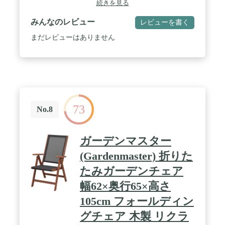
続きを見る
ズ W47×D61×H88.5（SH46.5）cm 折りたたみ時：
W47×H109×厚み8cm ■梱包サイズ 約113×48×18cm /
みんなのレビュー
レビューを書く
■商品の仕様 天然木（チーク） / ■重量 約5.7kg(1脚)
/ ■備考 完成品 ※こちらのチェアは2脚セットの販売
まだレビューはありません
です。
73
No.8
ガーデンマスター
(Gardenmaster) 折りた
たみガーデンチェア
幅62×奥行65×高さ
105cm フォールディン
グチェア 木製 リクラ