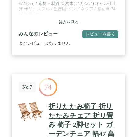
87.5(cm) / 素材・材質:天然木(アカシア) オイル仕上
げ ポリエステル / 生産国:インドネシア / 座面高:34-
37.5-40.5cm
続きを見る
みんなのレビュー
レビューを書く
まだレビューはありません
74
No.7
折りたたみ椅子 折り
たたみチェア 折り畳
み 椅子 2脚セット ガ
ーデンチェア 幅47 高