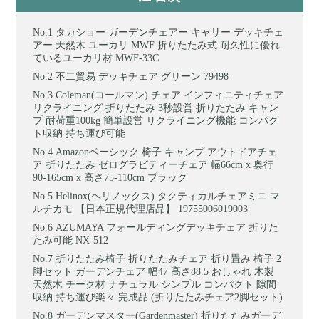
タカショー ガーデンチェアー キャリー デッキチェ
アー 天然木 ユーカリ MWF 折りたたみ式 耐久性に優れ
ているユーカリ材 MWF-33C
不二貿易 デッキチェア グリーン 79498
Coleman(コールマン) チェア インフィニティチェア
リクライニング 折りたたみ 3秒設営 折りたたみ キャン
プ 耐荷重100kg 簡単設営 リクライニング機能 コンパク
ト収納 持ち運び可能
Amazonベーシック 椅子 キャンプ アウトドアチェ
ア 折りたたみ ゼログラビティーチェア 幅66cm x 奥行
90-165cm x 高さ75-110cm ブラック
Helinox(ヘリノックス) タクティカルチェアミニ マ
ルチカモ 【日本正規代理店品】 19755006019003
AZUMAYA フォールディングデッキチェア 折りた
たみ可能 NX-512
折りたたみ椅子 折りたたみチェア 折り畳み 椅子 2
脚セット ガーデンチェア 幅47 高さ88.5 おしゃれ 木製
天然木 チーク材 ナチュラル シンプル コンパクト 隙間
収納 持ち運び楽々 完成品 (折りたたみチェア2脚セット)
ガーデンマスター(Gardenmaster) 折りたたみガーデ