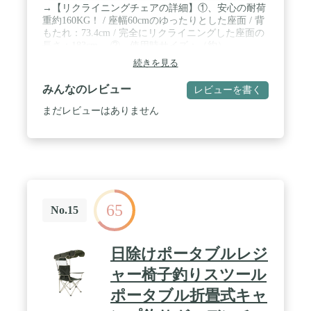
→【リクライニングチェアの詳細】①、安心の耐荷
重約160KG！ / 座幅60cmのゆったりとした座面 / 背
もたれ：73.4cm / 完全にリクライニングした座面の
長さ：183cm。 ②、使用時サイズ：（約）
110*56*60.5cm； 収納時サイズ：（約）
続きを見る
76*17*94cm。 / →【しっかりとした素材】①、背
もたれと座面はフルフォームパッド入り、高品質の
みんなのレビュー
レビューを書く
弾性ロープ、丈夫なポリエステル生地で、無重力体
験を実現！超～快適な座り心地 ②、頑丈な鉄製フ
まだレビューはありません
レームで高い耐久性、三角形の安定性により安全な
耐荷重が確保されます。太めの人でも安心してご使
用いただける頑丈な幅広インフィニティチェアで
す！ / →【組み立ては不要】①、折りたたみ式ゼロ
グラビティーチェアのフレームを開くだけの簡単セ
ットアップ！あっという間に完成!パッと開いてす
ぐに使うことができます。 ②、使わない時スッキ
65
リ簡単に収納！使用しない時は省スペースで収納で
No.15
きる無重力リクライニングチェア。 / →【心をこめ
た仕様】①、リクライニングチェアの背もたれとフ
ットレストが連動して、170°までリクライニングで
日除けポータブルレジ
きます！調節方法は超簡単！ ②、サイドにはカッ
プホルダー付き ③、腰と尻部分の弾性ロープはダ
ャー椅子釣りスツール
ブル ④、地面につく底部分は滑り止めの仕業
ポータブル折畳式キャ
⑤、木地のようなプラスチックアームレスト /
→【利用シーン】室内では、お部屋やオフィスで簡