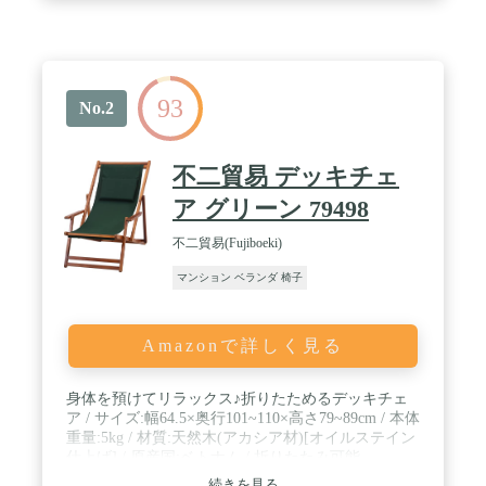
活躍します。 / なめらかな手触りのユーカリ材を使
用しているので、天然木ならではの温もりがありま
す。※天然木ならではの経年変化で、徐々にシルバ
ーグレー色に変化します。 / サイズ:約幅60cm×奥行
104cm×高さ88cm、重量:約5.8kg / 材質:天然木(ユー
93
カリ)、塩化ビニル樹脂・ポリエステル / 折りたたみ
No.2
サイズ:約幅60cm×奥行5.5cm×高さ140cm / リクライ
ニング:約幅60cm×奥行106cm×高さ84.5cm、約幅
60cm×奥行109cm×高さ80cm、約幅60cm×奥行
不二貿易 デッキチェ
115cm×高さ71.5cm / 構造:折りたたみ品(完成品) / 原
産国:ベトナム
ア グリーン 79498
不二貿易(Fujiboeki)
マンション ベランダ 椅子
Amazonで詳しく見る
身体を預けてリラックス♪折りたためるデッキチェ
ア / サイズ:幅64.5×奥行101~110×高さ79~89cm / 本体
重量:5kg / 材質:天然木(アカシア材)[オイルステイン
仕上げ] / 原産国:ベトナム / 折りたたみ可能
続きを見る