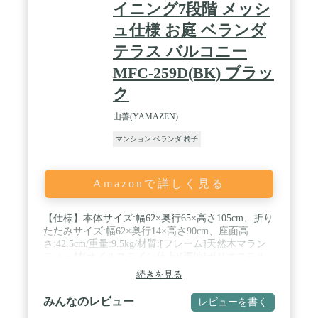
イニング7段階 メッシ
ュ仕様 お庭 ベランダ
テラス バルコニー
MFC-259D(BK) ブラッ
ク
山善(YAMAZEN)
マンション ベランダ 椅子
Amazonで詳しく見る
【仕様】本体サイズ:幅62×奥行65×高さ105cm、折り
たたみサイズ:幅62×奥行14×高さ90cm、座面高
さ:42.5cm/重量:9.5kg/材質:[フレーム]天然木マラン
ティー材(オイルステイン仕上)[張地]ポリエステル
(塩化ビニール樹脂コーティング) / 【特徴】折りた
続きを見る
たみ式ガーデンチェアです。素材は雨に強い天然木
マランティ材を採用し、高い耐久性とキレイな木目
みんなのレビュー
レビューを書く
が特徴です。使い込むほどに味わいが増し、木なら