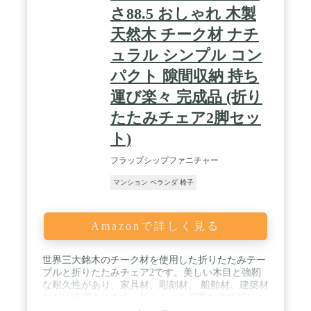
さ88.5 おしゃれ 木製
天然木 チーク材 ナチ
ュラル シンプル コン
パクト 隙間収納 持ち
運び楽々 完成品 (折り
たたみチェア2脚セッ
ト)
フラップシップファニチャー
マンション ベランダ 椅子
Amazonで詳しく見る
世界三大銘木のチーク材を使用した折りたたみテー
ブルと折りたたみチェア2です。美しい木目と強靭
な耐久性があり、家具材、彫刻材、 船舶材、建築材
などに使用されます。折りたたみ四季なので折りた
たんで狭いスキマ にも収納できます。 / ■本体サイ