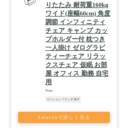
りたたみ 耐荷重160kg
ワイド(座幅60cm) 角度
調節 インフィニティ
チェア キャンプ カッ
プホルダー付 枕つき
一人掛け ゼログラビ
ティーチェア リラッ
クスチェア 仮眠 お部
屋 オフィス 勤務 自宅
用
None
マンション ベランダ 椅子
Amazonで詳しく見る