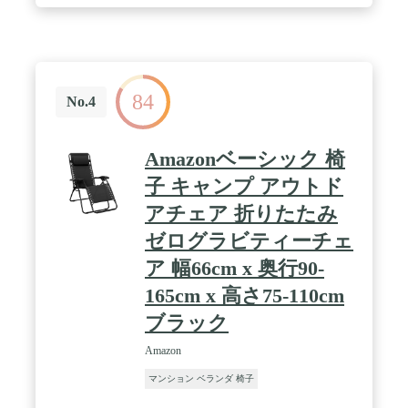
分散して体を優しく包み込み、最上の座り心地を提
供します。 / 【広い座面設計】幅約46cm/座面高約
50cmのサイズで上半身がしっかり受け止められ快適
な座り心地が得られます。(耐荷重:約100kg) / 【3秒
セットアップ】パッと開くだけの簡単セットアッ
プ。持ち運びに便利なハンドル付きで、収納時はコ
84
ンパクトに折り畳めるので保管場所をとりません。
No.4
/ 【リクライニング】 アームレスト部分にあるロ
ックレバーでお好みの角度にリクライニング可能で
す。 ロックレバーは座ったまま調整できます。
Amazonベーシック 椅
【フットレスト】 リクライニングと連動してフッ
トレストがせり上がるので、リラックス感をより増
子 キャンプ アウトド
大させます。 【ヘッドレスト】頭部から腰部ま
アチェア 折りたたみ
で、お好みの位置に移動できるヘッドレストを装
備。身長に合わせて快適なポジションが選べま
ゼログラビティーチェ
す。 / 【材質】シートにはPVC加工ポリエステ
ル素材を採用しているため、汚れや水濡れに強く、
ア 幅66cm x 奥行90-
お手入れも簡単です。フレームには丈夫なスチール
165cm x 高さ75-110cm
素材を採用しています。 / 【サイズ】使用時:約
920×690×1100(h)mm/使用時(最大):約
ブラック
1660×690×760(h)mm/収納時:約140×690×900(h)mm/重
量:約8.8kg / 【仕様】座面幅:約460mm/座面高:約
Amazon
500mm/耐荷重:約100kg
マンション ベランダ 椅子