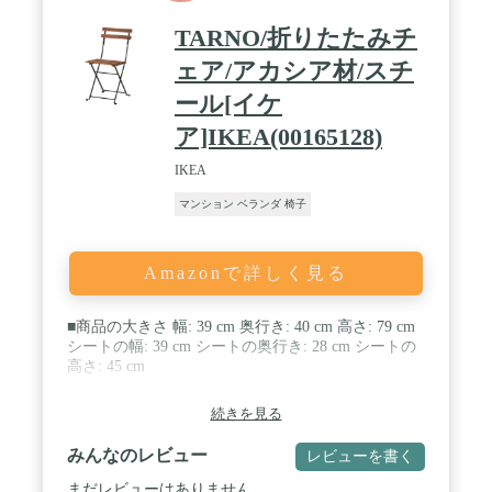
などいろいろな場所で応用できます。自由に場所を
選ぶことで、余暇時間にもっとリラックスして休む
TARNO/折りたたみチ
ことができ、もっと快適な体験をもたらします。 /
[一年保証と無料アフターサービス]お客様に末長く
ェア/アカシア材/スチ
安心してご愛用頂けるように、商品に一年保証をご
ール[イケ
用意しております。また商品は何か問題があったら
いつでもお気軽にお問い合わせください。私達は24
ア]IKEA(00165128)
時間以内に返信してお客様に満足していただけるア
フターサービスを提供します。
IKEA
マンション ベランダ 椅子
Amazonで詳しく見る
■商品の大きさ 幅: 39 cm 奥行き: 40 cm 高さ: 79 cm
シートの幅: 39 cm シートの奥行き: 28 cm シートの
高さ: 45 cm
続きを見る
みんなのレビュー
レビューを書く
まだレビューはありません