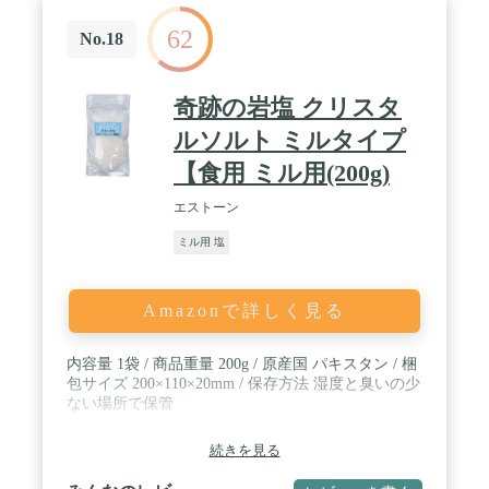
サポートします。 / 【多数のメディア実績】源気商
62
会のクリスタル岩塩は、新聞やお塩の専門誌でもた
No.18
びたび取り上げられています。
奇跡の岩塩 クリスタ
ルソルト ミルタイプ
【食用 ミル用(200g)
エストーン
ミル用 塩
Amazonで詳しく見る
内容量 1袋 / 商品重量 200g / 原産国 パキスタン / 梱
包サイズ 200×110×20mm / 保存方法 湿度と臭いの少
ない場所で保管
続きを見る