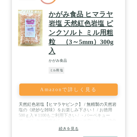
かがみ食品 ヒマラヤ
岩塩 天然紅色岩塩 ピ
ンクソルト ミル用粗
粒 （3～5mm）300g
入
かがみ食品
ミル用 塩
Amazonで詳しく見る
天然紅色岩塩【ヒマラヤピンク】 / 無精製の天然岩
塩の《絶妙な雑味》をお楽しみ下さい！ / お徳用
500ｇ入￥1100もご利用下さい / ・バーベキュー
で、ピンクの岩塩なら、絶対カッコ良い！ / ・浄化
作用がとても強い《スピリチュアルソルト》、盛り
続きを見る
塩、清め塩、入浴用にも使えます。