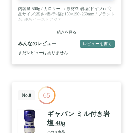
内容量:500g / カロリー:- / 原材料:岩塩(ドイツ) / 商
品サイズ(高さ×奥行×幅):150×190×260mm / ブラント
名:SKWイーストアジア
続きを見る
みんなのレビュー
レビューを書く
まだレビューはありません
65
No.8
ギャバン ミル付き岩
塩 40g
ハウス食品