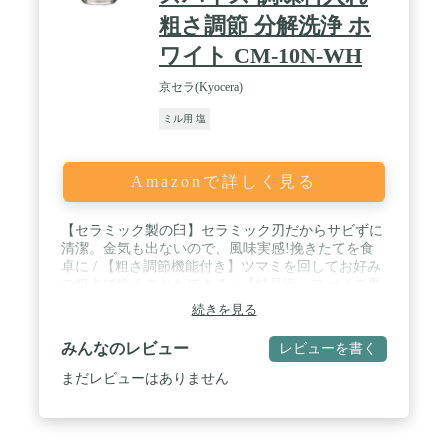
粗さ調節 分解洗浄 ホ
ワイト CM-10N-WH
京セラ(Kyocera)
ミル用 塩
Amazonで詳しく見る
【セラミック製の臼】セラミック刃だからサビずに
清潔。金気も出ないので、風味実感!挽きたてを食
卓に / 【粗さ調節機能付き】ツマミを回してお好み
の粗さで挽くことができる / 【結晶塩・スパイス専
用ミル】※山椒・花椒には対応していません。スパ
続きを見る
イスは粒径5.5mm以下をご使用ください (大きすぎ
ると、うまくすれません) / サイズ:本体/径
みんなのレビュー
レビューを書く
5.3×13.0cm、重量:135g、容量40ml、生産国:中国 /
素材・材質:刃/セラミック磁器、本体/ABS樹脂(耐熱
まだレビューはありません
温度:100度)・ポリプロピレン、フタ/ポリプロピレ
ン、つまみ/ポリアセタール、容器/アクリル樹脂(耐
熱温度:90度)、バネ/ステンレス鋼 ※食洗器使用不可