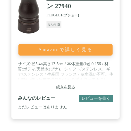
ン 27940
PEUGEOT(プジョー)
ミル用 塩
Amazonで詳しく見る
サイズ:径5.4×高さ13.5cm / 本体重量(kg):0.156 / 材
質:ボディ/天然木(ブナ)、シャフト/ステンレス、ギ
ア/ステンレス / 生産国:フランス / ※水洗い不可。使
用後は乾いた布で湿気や汚れを拭き取って下さい。
続きを見る
みんなのレビュー
レビューを書く
まだレビューはありません