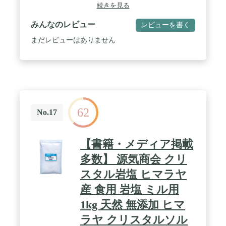
す。 / 原産国：パキスタン / 粒の大きさ：パウダー
続きを見る
みんなのレビュー
レビューを書く
まだレビューはありません
62
No.17
【書籍・メディア掲載
多数】 源気商会 クリ
スタル岩塩 ヒマラヤ
産 食用 岩塩 ミル用
1kg 天然 無添加 ヒマ
ラヤ クリスタルソル