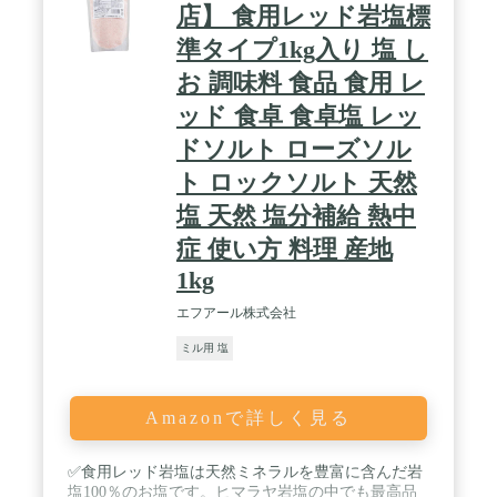
店】 食用レッド岩塩標
準タイプ1kg入り 塩 し
お 調味料 食品 食用 レ
ッド 食卓 食卓塩 レッ
ドソルト ローズソル
ト ロックソルト 天然
塩 天然 塩分補給 熱中
症 使い方 料理 産地
1kg
エフアール株式会社
ミル用 塩
Amazonで詳しく見る
✅食用レッド岩塩は天然ミネラルを豊富に含んだ岩
塩100％のお塩です。ヒマラヤ岩塩の中でも最高品