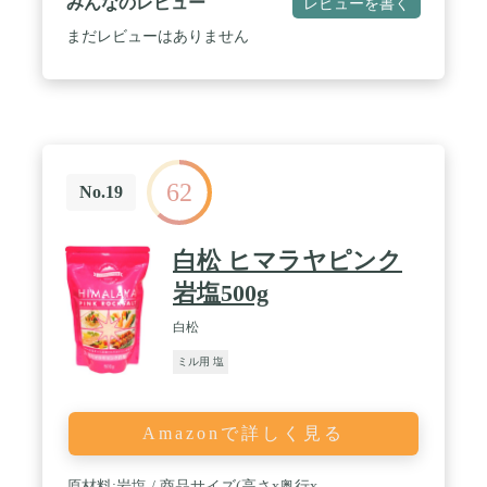
みんなのレビュー
レビューを書く
まだレビューはありません
62
No.19
白松 ヒマラヤピンク
岩塩500g
白松
ミル用 塩
Amazonで詳しく見る
原材料:岩塩 / 商品サイズ(高さx奥行x