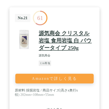
61
No.21
源気商会 クリスタル
岩塩 食用岩塩 白 パウ
ダータイプ 250g
源気商会
ミル用 塩
Amazonで詳しく見る
原材料:採掘岩塩 / 商品サイズ(高さx奥行x
幅):202mm×108mm×55mm