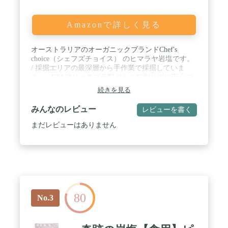
Amazonで詳しく見る
オーストラリアのオーガニックブランドChef's
choice（シェフズチョイス） のヒマラヤ岩塩です。
/ 採掘エリアの最深層から手作業で採掘していま
す。 / BPAフリーのプラ製ボトルで割れずに安心で
す。アウトドアにも持ち運びやすく詰め替えも可能
続きを見る
です / BRC認証取得済み。食品に対する厳しい品質
規格で、安全と品質が保証されたヒマラヤ岩塩で
みんなのレビュー
レビューを書く
す。 / ミルが改良されました。より使いやすく煩わ
しさがありません。オーストラリアをはじめ、世界
まだレビューはありません
各国で販売されています。
80
No.3