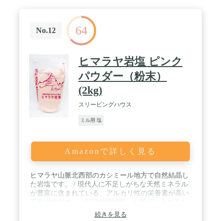
64
No.12
ヒマラヤ岩塩 ピンク
パウダー（粉末）
(2kg)
スリーピングハウス
ミル用 塩
Amazonで詳しく見る
ヒマラヤ山脈北西部のカシミール地方で自然結晶し
た岩塩です。 / 現代人に不足しがちな天然ミネラル
が豊富に含まれている、アルカリ性の栄養素が高い
天然岩塩です。 / 毎日の調味料・お風呂に入れるな
ど使い方は様々です。 / パウダータイプのピンク岩
続きを見る
塩を詰めた商品です。