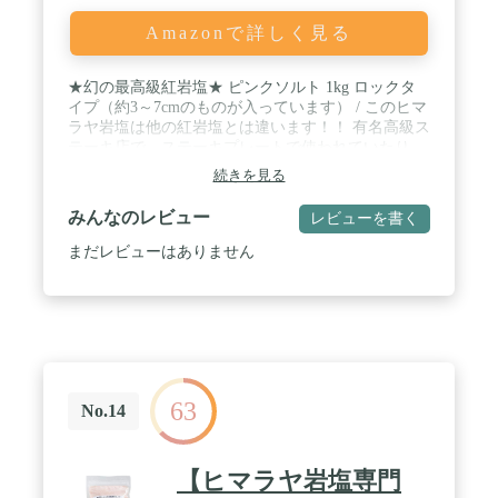
Amazonで詳しく見る
★幻の最高級紅岩塩★ ピンクソルト 1kg ロックタ
イプ（約3～7cmのものが入っています） / このヒマ
ラヤ岩塩は他の紅岩塩とは違います！！ 有名高級ス
テーキ店で、ステーキプレートで使われていたり、
本格フレンチレストランに使用されている、選ばれ
続きを見る
た紅岩塩なんです。 / 料理屋さん達の 「お土産とし
て、家庭でも使える量の商品を作って欲しい！」 と
みんなのレビュー
レビューを書く
の強いご要望で、今回商品化を決定！！一般のご家
庭でもプロの味を味わって頂けるように 使いやすい
まだレビューはありません
1kgサイズをご用意致しました♪♪ / 食べれる程だか
ら体に良い！！ 紅岩塩の使い方は様々です。【料理
の味付け】 【バスソルトとして】 【うがいや歯磨
き】 ミネラルの含有量も豊富なので、 様々な用途
で是非使ってみて下さい♪♪ / きれいなピンク色の岩
塩です。※天然の塩ですので、商品によって成分の
ばらつきが多少ございます。
63
No.14
【ヒマラヤ岩塩専門