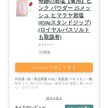
奇跡の岩塩【食用】ピ
ンク パウダー 25メッ
シュ ヒマラヤ岩塩
(850gスタンドジップ)
(ロイヤルバスソルト
も取扱有)
エストーン
ミル用 塩
Amazonで詳しく見る
内容量 1袋 / 商品重量 850g / 原産国 パキスタン / 梱
包サイズ 295×175×20mm / 保存方法 湿度と臭いの少
ない場所で保管
続きを見る
みんなのレビュー
レビューを書く