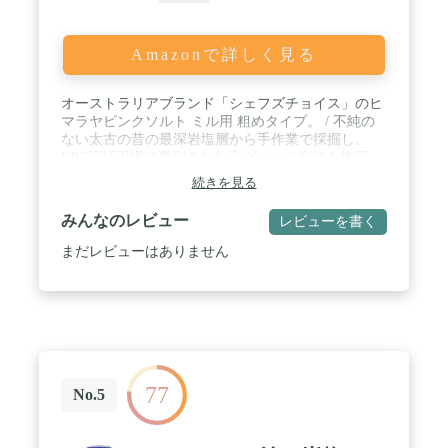
Amazonで詳しく見る
オーストラリアブランド「シェフズチョイス」のヒ
マラヤピンクソルト ミル用 粗めタイプ。 / 不純の
ない太古の昔の最深岩塩層から手作業で採掘し、
BRC認証工場で選別された高グレード岩塩を使用。
/ 衛生品質管理規格であるBRC認証を取得。世界で
続きを見る
最も食の安全に厳しいと言われる英国規格のBRC認
証は、安心安全を食卓にお届け致します。 / 日本で
みんなのレビュー
レビューを書く
精製される塩は、高度な精製を通過させることで不
純のない塩となりますが、必要なミネラルまでも取
まだレビューはありません
り除いてしまいます。海水には放射線や重金属、マ
イクロプラスチックなどを含み精製されない限り、
結晶化した塩にそれらの不純な物質を含む可能性が
あります。 / 工場汚染水や重金属の海洋放出、放射
線など日本の基準は海外の基準には適合しません。
ヒマラヤ山脈のピンク岩塩は世界で最も不純のない
塩として認知されています。
77
No.5