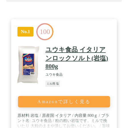
100
No.1
ユウキ食品 イタリア
ンロックソルト(岩塩)
800g
ユウキ食品
ミル用 塩
Amazonで詳しく見る
原材料:岩塩 / 原産国:イタリア / 内容量:800ｇ / ブラ
ント名: ユウキ食品 / 粒の粗い岩塩です。ミルで挽
いたり 大粒のままや潰してお使いください。 / 旨味