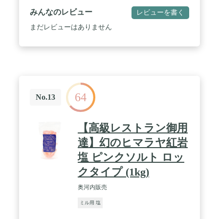
みんなのレビュー
レビューを書く
まだレビューはありません
64
No.13
【高級レストラン御用
達】幻のヒマラヤ紅岩
塩 ピンクソルト ロッ
クタイプ (1kg)
奥河内販売
ミル用 塩