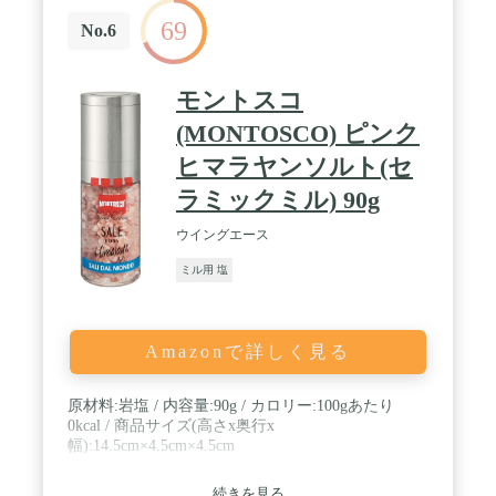
69
No.6
モントスコ
(MONTOSCO) ピンク
ヒマラヤンソルト(セ
ラミックミル) 90g
ウイングエース
ミル用 塩
Amazonで詳しく見る
原材料:岩塩 / 内容量:90g / カロリー:100gあたり
0kcal / 商品サイズ(高さx奥行x
幅):14.5cm×4.5cm×4.5cm
続きを見る