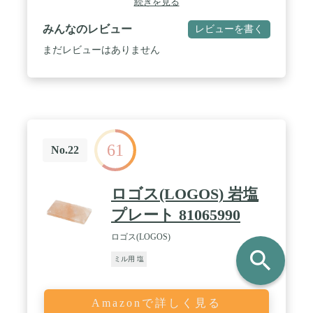
続きを見る
みんなのレビュー
レビューを書く
まだレビューはありません
61
No.22
ロゴス(LOGOS) 岩塩
プレート 81065990
ロゴス(LOGOS)
search
ミル用 塩
Amazonで詳しく見る