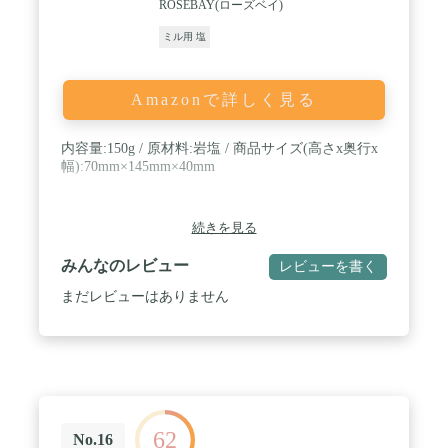
ROSEBAY(ローズベイ)
変わる食卓 ステーキ×岩塩 塩なんてどれも同じ…で
はなかった 塩なんて、しょっぱければ皆同じと思っ
ミル用 塩
ていたのですが、 尊敬する師匠から紹介され、半信
半疑で注文。 その辺で売っている「食塩」はただ塩
辛いだけですが、この岩塩は「旨い」。 特にステー
Amazonで詳しく見る
キにかけると、コクが出ておいしい。 ごはん×岩塩
いつもの食卓が笑顔に 家族に内緒に隠し味として料
理に岩塩を使いました。 家族全員が「今日のごはん
内容量:150g / 原材料:岩塩 / 商品サイズ(高さx奥行x
美味しい！」と言って たくさん食べてくれ、喜んで
幅):70mm×145mm×40mm
くれました。 これからもいろいろな料理に岩塩を使
って笑顔にしたいと思います。 てんぷら×岩塩 大好
きなてんぷらが更に美味しく 家で天ぷらを食べる時
続きを見る
は岩塩を付けて食べています。 いつもの塩をヒマラ
ヤ岩塩に変えてから 風味が変わりとてもおいしくな
みんなのレビュー
レビューを書く
りました。ミルで削ってご賞味ください。
まだレビューはありません
62
No.16