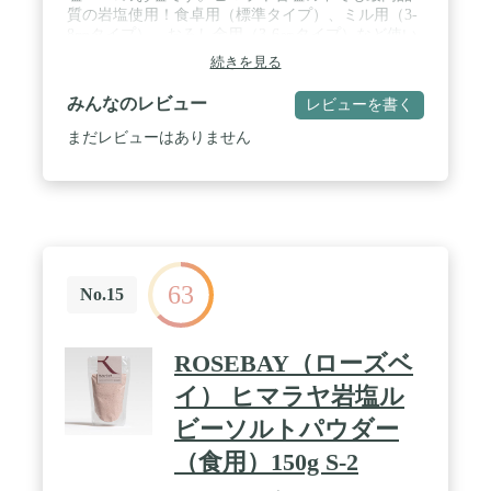
質の岩塩使用！食卓用（標準タイプ）、ミル用（3-
8㎜タイプ）、おろし金用（3-6㎝タイプ）など使い
方は色々、お客様の生活スタイルに合わせてお買い
続きを見る
求めてください。賞味期限はありませんので、まと
め買いがお得！壮大なロマンの結晶ヒマラヤ岩塩を
みんなのレビュー
レビューを書く
ご賞味ください。 / ✅ヒマラヤ岩塩が選ばれる理由
ヒマラヤ岩塩100％使用 ヒマラヤ岩塩の中でも最高
まだレビューはありません
品質を使用ミネラルなどが豊富!! 世界最高峰、ヒマ
ラヤ山脈の近200ｍより採掘されるヒマラヤ岩塩
は、 太古の海水が四億年の時を経て結晶化された岩
塩です。 環境汚染の影響もない安全でミネラルに富
んだ岩塩と言えます。 / ✅豊富な栄養素！ ナトリウ
ム・カルシウム・カリウム・マグネシウム・鉄・マ
ンガンなどたっぷり！ ナトリウム・カルシウム・カ
63
リウム・マグネシウム・鉄・マンガンなどのほかに
No.15
ミネラルが多く含まれていると言われています。 ま
ろやかな味なのでお料理のお塩として最適です。 /
✅ヒマラヤ岩塩は料理にベストマッチ！ おにぎり・
ROSEBAY（ローズベ
焼肉・天ぷら・サラダ・お刺身・焼き鳥など、 どん
な料理にもベストマッチ！ 岩塩をいつもの料理に加
イ） ヒマラヤ岩塩ル
えるだけで、ほとんどの食材がお互いの味を引き立
ビーソルトパウダー
て美味しくしてくれます。 特につけ塩としてご使用
いただくのが岩塩の魅力をより一層引き立ててくれ
（食用）150g S-2
ます。 岩塩を使って料理を作るのがちょっとでも楽
しくなればうれしく思います。 / ✅ヒマラヤ岩塩で