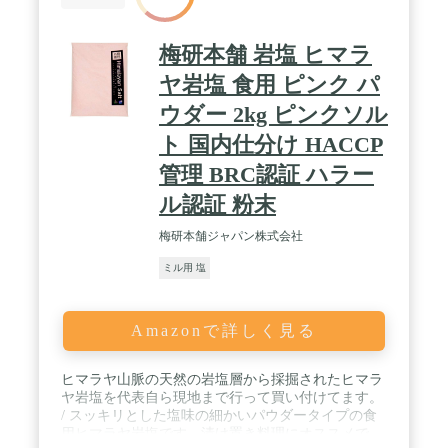
梅研本舗 岩塩 ヒマラ
ヤ岩塩 食用 ピンク パ
ウダー 2kg ピンクソル
ト 国内仕分け HACCP
管理 BRC認証 ハラー
ル認証 粉末
梅研本舗ジャパン株式会社
ミル用 塩
Amazonで詳しく見る
ヒマラヤ山脈の天然の岩塩層から採掘されたヒマラ
ヤ岩塩を代表自ら現地まで行って買い付けてます。
/ スッキリとした塩味の細かいパウダータイプの食
用ヒマラヤ岩塩です。漬け置き料理にオススメで