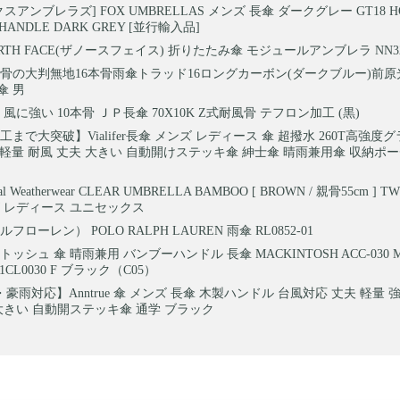
スアンブレラズ] FOX UMBRELLAS メンズ 長傘 ダークグレー GT18 HO
HANDLE DARK GREY [並行輸入品]
ORTH FACE(ザノースフェイス) 折りたたみ傘 モジュールアンブレラ NN3
骨の大判無地16本骨雨傘トラッド16ロングカーボン(ダークブルー)前
傘 男
風に強い 10本骨 ＪＰ長傘 70X10K Z式耐風骨 テフロン加工 (黒)
工まで大突破】Vialifer長傘 メンズ レディース 傘 超撥水 260T高強
n加工 軽量 耐風 丈夫 大きい 自動開けステッキ傘 紳士傘 晴雨兼用傘 収納ポー
onal Weatherwear CLEAR UMBRELLA BAMBOO [ BROWN / 親骨55cm ]
 レディース ユニセックス
フローレン） POLO RALPH LAUREN 雨傘 RL0852-01
ッシュ 傘 晴雨兼用 バンブーハンドル 長傘 MACKINTOSH ACC-030 MC
21CL0030 F ブラック（C05）
豪雨対応】Anntrue 傘 メンズ 長傘 木製ハンドル 台風対応 丈夫 軽量 
大きい 自動開ステッキ傘 通学 ブラック