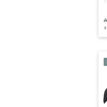
と
が
ジ
タ
折
り
ガ
ま
れ
を
査
た
貨
足
一
ビ
対
【
シ
て
ビ
国