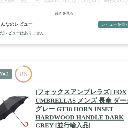
んど濡れません。また、太めのバンドになっているので、傘は大きいで
、まとめやすく、留めやすくなっています。 / 【細部にこだわった仕様
ャンプ式のボタンは埋め込み式タイプのボタンを使用。手元と一体化し
続きを見る
イプのボタンで、おしゃれなだけでなく、中棒に穴が開いていないため
れにくくなっています。傘の石突き先端部分には滑り止めゴムがついて
みんなのレビュー
レビューを書
、壁などに立てかけた際に滑りにくく、また誤って人などにあたっても
をしにくくなっています。骨は耐風骨を使用。ひっくり返っても傘を閉
だレビューはありません
ば元に戻ります。 / 【高い品質の商品】弊社商品はお客様に高品質の商
お届けできるよう、工場・倉庫などだけでなく、外部の検査機関に生地
・製品検査を依頼しており、遮熱遮光や撥水機能などは検査にて実証さ
ものだけを謳っております。これらの品質や安全面もあり、一部商品は
店様などでもお取り扱いいただいております。これらのようにお客様に
していただけるよう、最大限不良率を下げる努力はしておりますが、万
商品に不都合な点等ございましたら、ヘルプよりアマゾンカスタマーサ
86
スにご連絡お願い致します。商品到着から30日以内でしたら、返金・
No.2
応承ります。方法等につきましてはヘルプページ参照お願い致します。 
日本の老舗傘メーカーのこだわりのメンズ傘「彗】シンプルなデザイン
ーンを選ばず使えるメンズ傘シリーズです。ワンポイントでバンドに入
[フォックスアンブレラズ] FOX
いる鮮やかな赤色のロゴがアクセント。無駄のないシンプルなデザイン
ジネススタイルにもぴったりです。 / 【ブランド発祥地】：日本、【生
UMBRELLAS メンズ 長傘 ダー
】：中国
グレー GT18 HORN INSET
HARDWOOD HANDLE DARK
GREY [並行輸入品]