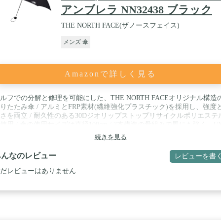
アンブレラ NN32438 ブラック
THE NORTH FACE(ザノースフェイス)
メンズ 傘
Amazonで詳しく見る
ルフでの分解と修理を可能にした、THE NORTH FACEオリジナル構造
りたたみ傘 / アルミとFRP素材(繊維強化プラスチック)を採用し、強度
さを両立 / 耐久性のある30Dジオリップストップリサイクルポリエステ
使用 / 傘の使用サイズは直径100cm / 7本構造の骨組みで風にも強く、U
ア(UPF15-30、紫外線カット率85%以上)機能
続きを見る
みんなのレビュー
レビューを書
だレビューはありません