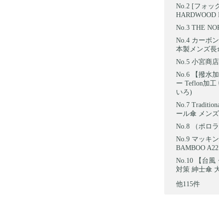
[フォック
HARDWOOD 
THE N
カーボン
本製メンズ長
小宮商店 
【撥水加
ー Teflo
いろ)
Traditi
ール傘 メンズ
（ポロラル
マッキント
BAMBOO A2
【台風・
対策 紳士傘 
他115件