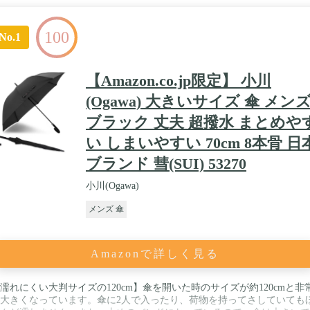
100
No.1
【Amazon.co.jp限定】 小川
(Ogawa) 大きいサイズ 傘 メン
ブラック 丈夫 超撥水 まとめや
い しまいやすい 70cm 8本骨 日
ブランド 彗(SUI) 53270
小川(Ogawa)
メンズ 傘
Amazonで詳しく見る
濡れにくい大判サイズの120cm】傘を開いた時のサイズが約120cmと非
大きくなっています。傘に2人で入ったり、荷物を持ってさしていても