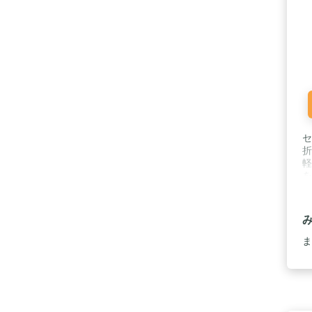
セ
折
軽
を
ケ
ま