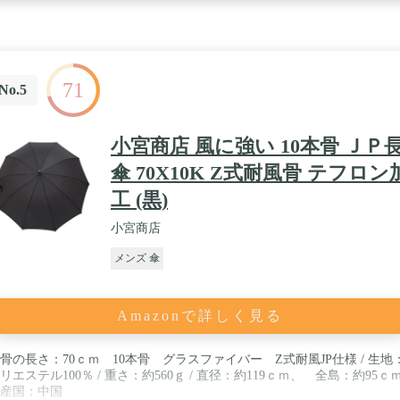
71
No.5
小宮商店 風に強い 10本骨 ＪＰ
傘 70X10K Z式耐風骨 テフロン
工 (黒)
小宮商店
メンズ 傘
Amazonで詳しく見る
骨の長さ：70ｃｍ 10本骨 グラスファイバー Z式耐風JP仕様 / 生地
リエステル100％ / 重さ：約560ｇ / 直径：約119ｃｍ、 全島：約95ｃｍ
産国：中国