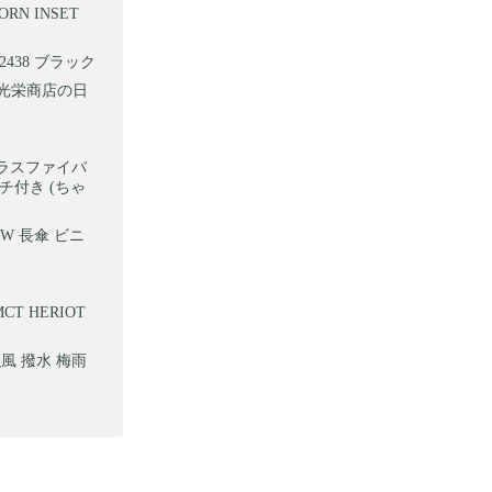
RN INSET
2438 ブラック
原光栄商店の日
度グラスファイバ
チ付き (ちゃ
 TWW 長傘 ビニ
T HERIOT
強風 撥水 梅雨