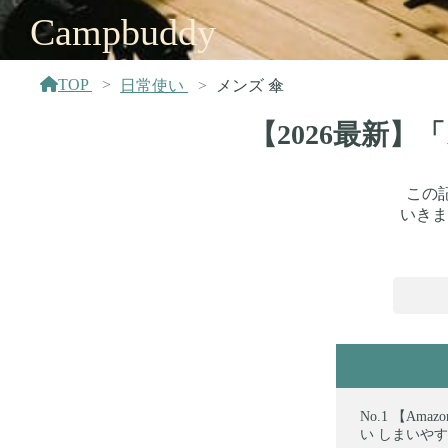
Campbuddy
TOP
日常使い
メンズ 傘
【2026最新
この
いきま
【Amaz
い しまいやすい 