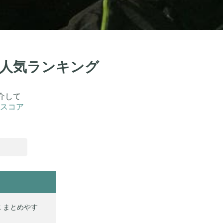
！人気ランキング
介して
スコア
撥水 まとめやす