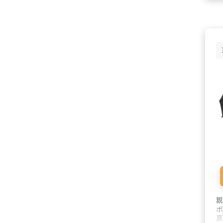
親
ポ
原