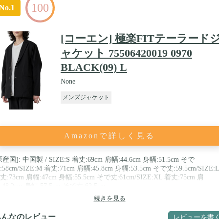
100
No.1
[コーエン] 極楽FITテーラード
ャケット 75506420019 0970
BLACK(09) L
None
メンズジャケット
Amazonで詳しく見る
原産国]: 中国製 / SIZE:S 着丈:69cm 肩幅:44.6cm 身幅:51.5cm そで
:58cm/SIZE:M 着丈:71cm 肩幅:45.8cm 身幅:53.5cm そで丈:59.5cm/SIZE:L
丈:73cm 肩幅:47cm 身幅:55.5cm そで丈:61cm/SIZE:XL 着丈:75cm 肩
:48.2cm 身幅:57.5cm そで丈:62.5cm
続きを見る
みんなのレビュー
レビューを書