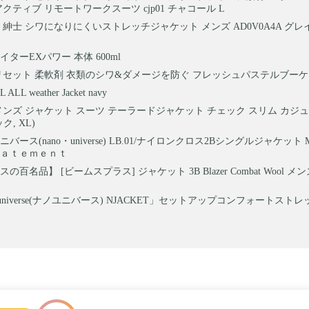
アクティブ リモートワークスーツ cjp01 チャコール L
 紳士 シワになりにくいストレッチジャケット メンズ AD0V0A4A グ
ターEXパワー 本体 600ml
リセット 柔軟剤 衣類のシワ&ダメージを防ぐ フレッシュパステルブーケ 本
ALL weather Jacket navy
SC メンズ ジャケット スーツ テーラードジャケット チェック スリム カジ
ク, XL)
バース(nano・universe) LB.01/ナイロンクロス2Bシングルジャケット 
ｔａｔｅｍｅｎｔ
の百名品】 [ビームスプラス] ジャケット 3B Blazer Combat Wool メンズ
 universe(ナノユニバース) NJACKET」セットアップコンフォートスト