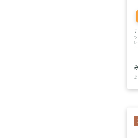
テ
ッ
レ
な
機
【
ン
ト
ま