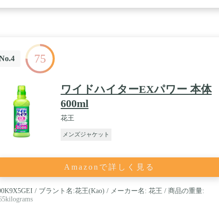
75
No.4
ワイドハイターEXパワー 本体
600ml
花王
メンズジャケット
Amazonで詳しく見る
00K9X5GEI / ブラント名:花王(Kao) / メーカー名: 花王 / 商品の重量:
65kilograms