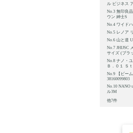
ル ビジネス 
無印良品
ウン 紳士S
ワイドハイ
レノア 
山と道 UL 
JHIJ
サイズ (ブラッ
ナノ・ユニ
Ｂ．０１ Ｓ
【ビームス
38160099803
NANO
ル3M
他7件