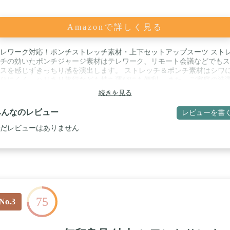
Amazonで詳しく見る
レワーク対応！ポンチストレッチ素材・上下セットアップスーツ スト
チの効いたポンチジャージ素材はテレワーク、リモート会議などでもス
スを感じずきっちり感を演出します。 ストレッチ＆ポンチ素材はシワ
りにくく、ハリあり旅行なども持ち運びにも便利。 また、ご家庭の洗
でも洗う事ができてお手入れも簡単です。 / 【対応シーズン】春夏秋冬 
続きを見る
素材】綿15％・ポリエステル85％ / 【ジャケット仕様】シングル2ツボ
、 両脇パッチポケット / 【パンツ仕様】ノータック、ストレッチ、ベ
みんなのレビュー
レビューを書
ループあり（インナーループでウエスト調節可能）
だレビューはありません
75
No.3