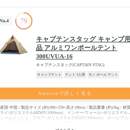
79
No.4
キャプテンスタッグ キャンプ
品 アルミワンポールテント
300UVUA-16
キャプテンスタッグ(CAPTAIN STAG)
キャンプテント
テント 3人用
モノ ポール テント
Amazonで詳しく見る
産国:中国 / 製品サイズ:(約)300×250×高さ180cm / 製品重量:(約)3kg / 材質
ライ/ポリエステル68D(PU1000mm)、インナー/ウォール=ポリエステル
シームメッシュ、フロア=ポリエステル150D(PU3000mm)、ポール/アル
ウム合金(表面加工=アルマイト) / 付属品:ペグ13本、ガイドロープ6本
ル用収納袋1枚、ペグ用収納袋1枚、キャリーバッグ1枚 / ご注意:レンタ