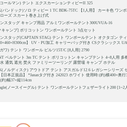
an(コールマン) テント エクスカーションティピーII 325
K(バンドック)ソロ ティピー 1 TC BDK-75TC 【1人用】 カーキ色 ワン
クローズ スカート巻き上げ式
ンスタッグ キャンプ用品 アルミワンポールテント300UVUA-16
クキャンプ] ポリコットン ワンポールテント 3点セット
スタッグ(CAPTAIN STAG) テント ワンポールテント オクタゴン ティ
0×460×H300cm】 UV・PU加工 キャリーバッグ付き CSクラシックス UA-
オガワ) テント ワンポール ピルツ15T/C [8人用] 2790
NT ベルテント 3m TC テント ポリコットン キャンプテント 4~8人用 
水 通気 遮光 焚火 ファミリーツーリング 露營場 キャンプ ホテル
ISK(ノルディスク) アウトドア テント アスガルド12.6 レガシーシリーズ
【日本正規品】 *Jananタグ付き 242023 ホワイト 使用時:(約)横400×奥行
(約)幅37×縦114cm
h Eagle(ノースイーグル) テント ワンポールテントフェザーライト200 [1~2人用