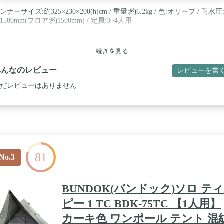
ンナーサイズ:約325×230×200(h)cm / 重量:約6.2kg / 色:オリーブ / 耐水圧
1500mm(フロア:約1500mm) / 定員:3~4人用
続きを見る
みんなのレビュー
レビューを書
だレビューはありません
81
No.3
BUNDOK(バンドック)ソロ ティ
ピー 1 TC BDK-75TC 【1人用】
カーキ色 ワンポール テント 混