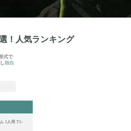
74選！人気ランキング
形式で
し
独自
1人用 T1-