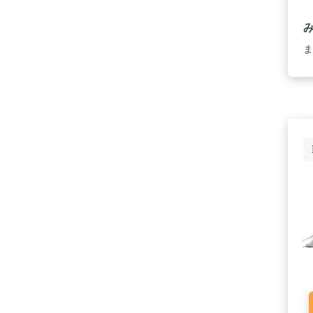
等
て
負
ま