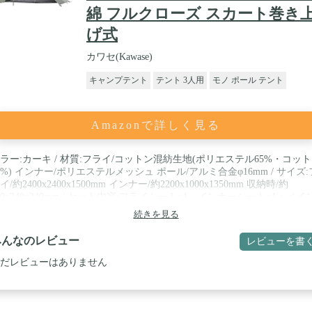
綿 フルクローズ スカート巻き
げ式
カワセ(Kawase)
キャンプテント
テント 3人用
モノ ポール テント
Amazonで詳しく見る
ラー:カーキ / 材質:フライ/コットン混紡生地(ポリエステル65%・コッ
5%) インナー/ポリエステルメッシュ ポール/アルミ合金φ16mm / サイズ:
イ/約2400x2400x1500mm インナー/約2200x1000x1350mm 収納時/約
40x240x240mm / セット内容:フライシート×1・インナーシート×1・メイ
ール×1・サブポール×1 / 全面ジッパーでフルクローズ
続きを見る
みんなのレビュー
レビューを書
だレビューはありません