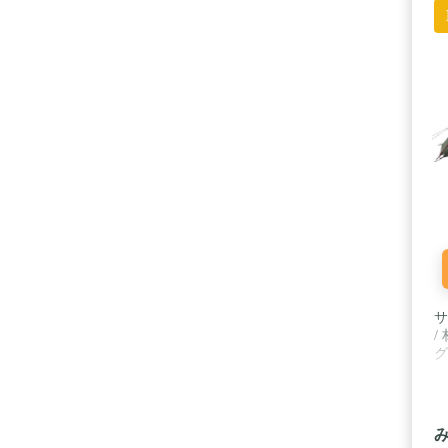
サ
/
グ