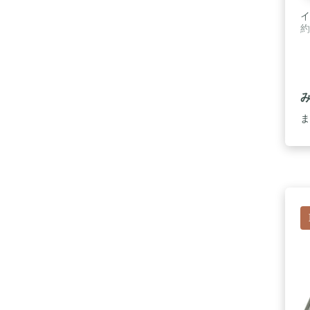
イ
約
ま