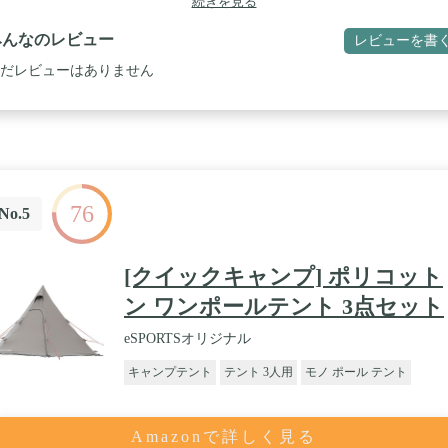
続きを見る
による貸し出し、オークション等による転売や中古販売、及び譲渡によ
発生した故障、損傷、劣化、損害、事故などにつきましては、一切責任
みんなのレビュー
レビューを書
いかねますのでご了承ください
だレビューはありません
76
No.5
[クイックキャンプ] ポリコット
ン ワンポールテント 3点セット
eSPORTSオリジナル
キャンプテント
テント 3人用
モノ ポール テント
Amazonで詳しく見る