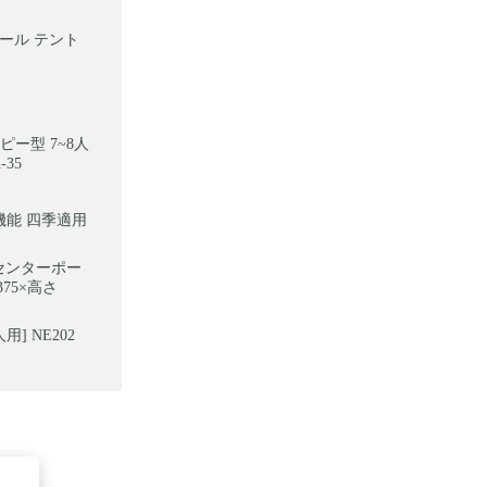
ポール テント
ピー型 7~8人
35
多機能 四季適用
 センターポー
375×高さ
] NE202