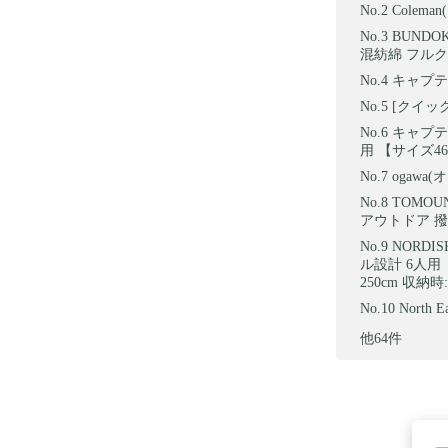
Colem
BUNDO
混紡綿 フル
キャプテ
[クイッ
キャプテン
用 【サイズ46
ogawa(
TOMOU
アウトドア 撥
NORD
ル設計 6人用 
250cm 収納時:
Nort
他64件