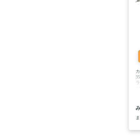
カ
3
ラ
4
ポ
ま