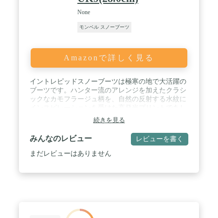
None
モンベル スノーブーツ
Amazonで詳しく見る
イントレピッドスノーブーツは極寒の地で大活躍の
ブーツです。ハンター流のアレンジを加えたクラシ
ックなカモフラージュ柄を、自然の反射する水紋に
インスピレーションを受けた高発光プリントであし
らいました。革新的なOrthoLiteRの中敷きは、霜が
続きを見る
降りた中でも快適な履き心地と高い機能性を提供し
ます。トップラインに沿った巾着のように伸縮する
みんなのレビュー
レビューを書く
履き口と留め具が保温性を保ち、耐水性シェルと内
側の防水フィルムによりブーツの100％防水を実現
まだレビューはありません
しました。ラバーアウトソールにはFSCR認証の天
然ゴムを使用し、アッパーにはリサイクルナイロ
ン、裏地にはリサイクルフリースを使用していま
す。最低気温-20℃(-4°F)まで着用可能です。● / ※正
規ルートを通じて輸入された商品です。●幅、足入
れ等・・幅表示はありませんが標準程度です。●重
量：約720ｇ（UK8片足で計測）●素材：アッパー :