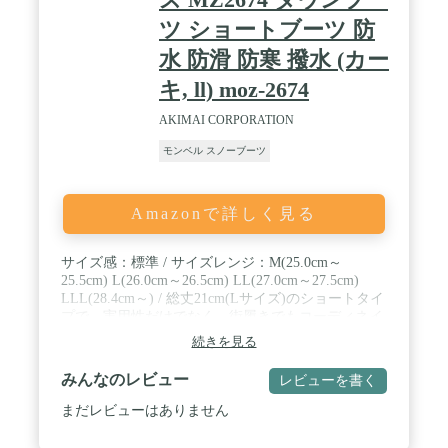
ツ ショートブーツ 防
水 防滑 防寒 撥水 (カー
キ, ll) moz-2674
AKIMAI CORPORATION
モンベル スノーブーツ
Amazonで詳しく見る
サイズ感：標準 / サイズレンジ：M(25.0cm～
25.5cm) L(26.0cm～26.5cm) LL(27.0cm～27.5cm)
LLL(28.4cm～) / 総丈21cm(Lサイズ)のショートタイ
プで、実用性だけでなく、街履きでもコーディネイ
トしやすく、おすすめです / 本体のアッパー撥水加
続きを見る
工に加え、接地面より4cm6時間防水仕様も追加し、
冬の冷たい水から足をガード。 中綿の本体に裏地は
みんなのレビュー
レビューを書く
フリース素材で防寒対策もばっちり。 防滑ソールを
装備し、滑りやすいコンディションの路面でも歩行
まだレビューはありません
をサポート。