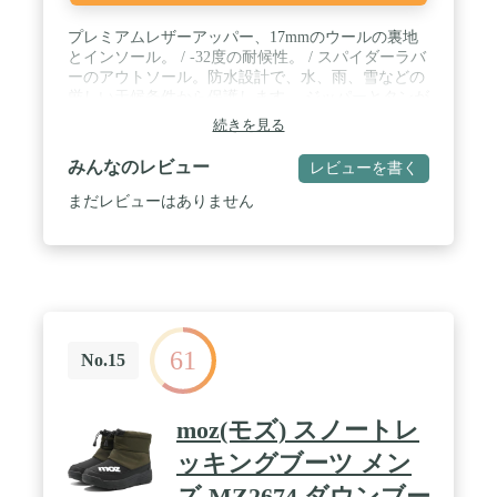
プレミアムレザーアッパー、17mmのウールの裏地
とインソール。 / -32度の耐候性。 / スパイダーラバ
ーのアウトソール。防水設計で、水、雨、雪などの
厳しい天候条件から保護します。 ジッパーとタンが
マチ付き、撥水コーティングが施されています。 /
続きを見る
吸湿性のないナイロンレースとシャフトの高さ7イ
ンチ。 / 今度は女性特有のラストに
みんなのレビュー
レビューを書く
まだレビューはありません
61
No.15
moz(モズ) スノートレ
ッキングブーツ メン
ズ MZ2674 ダウンブー