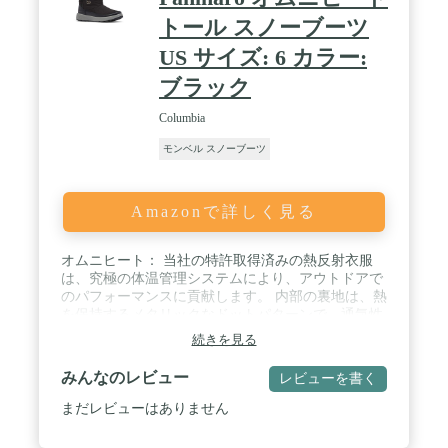
トール スノーブーツ
US サイズ: 6 カラー:
ブラック
Columbia
モンベル スノーブーツ
Amazonで詳しく見る
オムニヒート： 当社の特許取得済みの熱反射衣服
は、究極の体温管理システムにより、アウトドアで
のパフォーマンスに貢献します。 内部の裏地は、熱
を保持するメタリックなドットパターンで、通気性
のある生地が湿気を放散します。 / 冬用スタイルの
続きを見る
機能的なブーツ： 実用性と機能性を兼ね備えたこの
トールスノーブーツは、防水性のサイドジッパーに
みんなのレビュー
レビューを書く
より足をドライに保ち、ハッピーな冬のスタイルを
楽しめます。 / 暖かく防水性があり： テキスタイル
まだレビューはありません
アッパーは防水性のあるブーティー構造。200gの追
加パッドによる断熱性で凍結した過酷な地面でも足