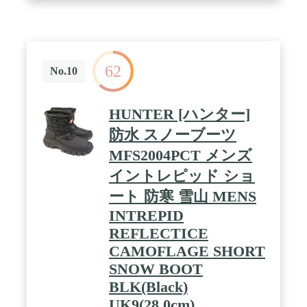
を暖かく保ちます。 / 全天候対応トラクション： こ
のユニークなブーツのアウトソールはゴム製のファ
イバーグラス粒子で作られており、冬の路面でも優
れたグリップ力を発揮します。 / 長持ちするデザイ
ン： コロンビアの細部へのこだわりが当社のアパレ
62
ル製品を際立たせています。 最高品質の素材のみを
No.10
使用し、専門的な縫製と職人技が光る製品です。 こ
れからの季節に楽しめる長持ちするフットウェアで
す。
HUNTER [ハンター]
防水 スノーブーツ
MFS2004PCT メンズ
イントレピッド ショ
ート 防寒 雪山 MENS
INTREPID
REFLECTICE
CAMOFLAGE SHORT
SNOW BOOT
BLK(Black)
UK9(28.0cm)