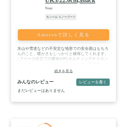
UK3/22.0cm,Black
None
モンベル スノーブーツ
Amazonで詳しく見る
氷山や雪道などの不安定な地形での安全面はもちろ
んのこと、暖かさもしっかりと確保してくれます。
/ フリース仕立ての裏地やPUキルティングナイロン
アッパー、ハイドロガード防水シート、革新的なオ
ーソライトフットベッドでハンドクラフトされた履
続きを見る
き心地の良さに加え、自然な暖かさを維持してくれ
る断熱材入りなので-22℃の極寒にも耐えることがで
みんなのレビュー
レビューを書く
きます。 / アッパー：100%キルティングPUコーテ
ィングナイロン/モールドTPU、ライニング：100%
まだレビューはありません
ポリエステル、ソール：100%ラバー、100%EVA /
サイズ感：小さめ、スモールフィット。足首の幅が
広い場合または中間のサイズの場合は、靴下着用を
考慮して、一回り大きいサイズをお勧めします。 /
★国内正規品の証としてホログラムシール付きの保
証書が付属致します。