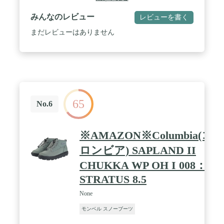
応・悪路対応 ※防水とは・・・接地面からおよ
そ8cm以上水の浸入を防ぐ加工 ※防水範囲に関し
みんなのレビュー
レビューを書く
てはモデルにより異なる場合がございます。 / 重量
（目安）：901g /片足<br>高さ：約27cm 筒周り：約
まだレビューはありません
30cm ヒール高さ：約3cm
65
No.6
※AMAZON※Columbia(コ
ロンビア) SAPLAND II
CHUKKA WP OH I 008：
STRATUS 8.5
None
モンベル スノーブーツ