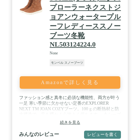
プローラーネクストジ
ョアンウォータープル
ーフレディーススノー
ブーツ冬靴
NL503124224.0
None
モンベル スノーブーツ
Amazonで詳しく見る
ファッション感と真冬に必須な機能性、両方が叶う
一足 寒い季節に欠かせない定番のEXPLORER
NEXT TM JOAN COZYブーツ。100 g の断熱材と防
水構造で、足を暖かく心地よく保ちます。 今シーズ
ンはこれまでよりワイドフィットになっているの
続きを見る
で、足入れがしやすいのが特徴。素材はフェイクム
ートンと防水スエード2種で展開、デザイン性だけ
みんなのレビュー
レビューを書く
でなく、機能面のパフォーマンスも高い一足を、新