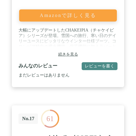
Amazonで詳しく見る
大幅にアップデートしたCHAKEIPIA（チャケイピ
ア）シリーズが登場。雪国への旅行、寒い日のデイ
リーユースにピッタリなウインター仕様ブーツ。コ
ロンビア独自の撥水機能、保温機能に加えラバーと
EVAを組み合わせたコレクション共通の新しいツー
続きを見る
リングを搭載し快適性がさらにUP。●アウトソール
全体にゆるやかなカーブをつけることで、車のペダ
みんなのレビュー
レビューを書く
ルに当たるのを避け踏みこみやすい様に設計。 / 雪
国へのお出かけややレジャー、冬キャンプや積雪時
まだレビューはありません
のタウンユースにおススメ●幅、足入れ等・・・男
女兼用タイプのモデル。ほぼ標準の作りです。
（0.5cmサイズはありません）●素材 アッパー：合
成繊維/合成皮革●アウトソール：合成ゴム●全体の
高さ：24cm（本体21cm+ソール3cm））●重量：約
420ｇ（いづれも25.0cm片足で計測）●生産国：中国
●ウィンターブーツ 防水 防滑 保温 ファスナ
61
ー 雪国 寒冷地仕様 浸みない 温かい ブラッ
No.17
ク カーキ ブラウン ブルー ネイビー●YU7325
010 286 367 472●COLUMBIA CHAKEIPIA TALL
Omni-Heat / ・サイズ換算値---23.0cm（USA5）、