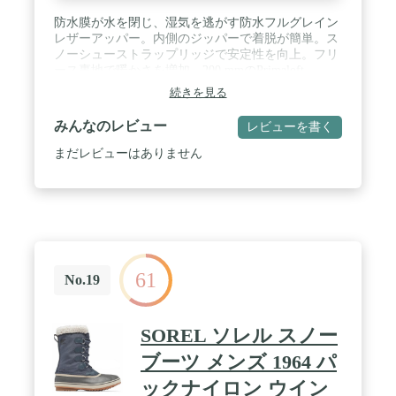
防水膜が水を閉じ、湿気を逃がす防水フルグレイン
レザーアッパー。内側のジッパーで着脱が簡単。ス
ノーシューストラップリッジで安定性を向上。フリ
ース裏地で暖かさを増加。200 mmのPrimaloft
Aerogelつま先の断熱。Kinetic Fit Base取り外し可能
続きを見る
な輪郭のインソール。かかと部分のMerrell Airクッ
ションが衝撃を吸収し、安定性を追加。軽量EVAフ
みんなのレビュー
レビューを書く
ォームミッドソール Vibram Arctic Grip。全天候型ア
ウトソールデザインで濡れたグリップ。 ミックス
まだレビューはありません
冬条件
61
No.19
SOREL ソレル スノー
ブーツ メンズ 1964 パ
ックナイロン ウイン