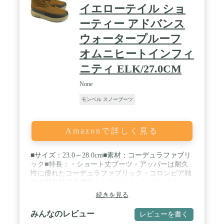
イエローテイル ショ
ーティー アドバンス
ウォータープルーフ
オムニヒートインフィ
ニティ ELK/27.0CM
None
モンベル スノーブーツ
Amazonで詳しく見る
■サイズ：23.0～28.0cm■素材：コーデュラファブリ
ック■特長：・ショート丈ブーツ・アッパーは耐久
性に優れたコーデュラファブリック・コロンビア独
自の熱反射保温機能オムニヒート インフィニティ・
EVA素材を増したミッドソールにより、高いクッシ
続きを見る
ョン性を確保・アウトソールはヴィブラム・メガグ
リップ・フィッテイング調整が幅広なバンジーコー
みんなのレビュー
レビューを書く
ド仕様で足首回りのフィット感と歩行の安定性を向