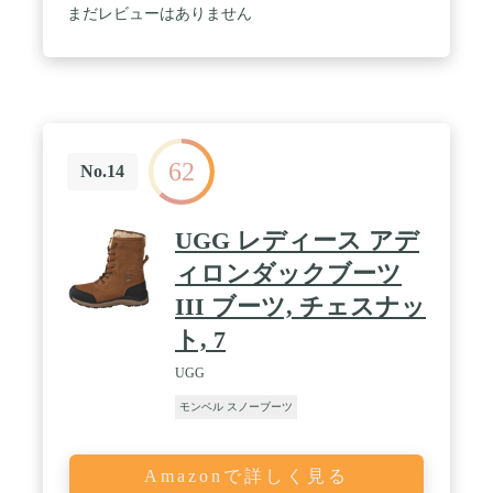
たな冬のワードローブに。 / 【アッパー】スエード
まだレビューはありません
（防水加工） 【ライニング】フリースライニング
【中敷き】PUのような弾力性と耐久性がある取り外
し可能なEVAフットベッド、フリースライニング
【ミッドソール】硬度の高いしっかりした成型EVA
【アウトソール】濡れた路面に強い合成ラバー / ※
使用される革(天然皮革)やその他素材部分では、質
感の異なる場合や性質上シワやキズ、左右差、個体
62
差がある場合がございます。 ※入荷時期によりマイ
No.14
ナーチェンジの可能性がございます。 ※ご覧頂く
WEB環境(PC・スマートフォンの画面設定)によりま
して、色の見え方や色彩が実物と異なる可能性がご
UGG レディース アデ
ざいます。
ィロンダックブーツ
III ブーツ, チェスナッ
ト, 7
UGG
モンベル スノーブーツ
Amazonで詳しく見る