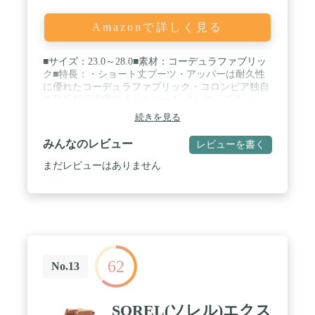
Amazonで詳しく見る
■サイズ：23.0～28.0■素材：コーデュラファブリッ
ク■特長：・ショート丈ブーツ・アッパーは耐久性
に優れたコーデュラファブリック・コロンビア独自
の熱反射保温機能オムニヒート インフィニティ・
EVA素材を増したミッドソールにより、高いクッシ
続きを見る
ョン性を確保・アウトソールはヴィブラム・メガグ
リップ・フィッテイング調整が幅広なバンジーコー
みんなのレビュー
レビューを書く
ド仕様で足首回りのフィット感と歩行の安定性を向
上・グローブをはめたままで調整可能なアジャスタ
まだレビューはありません
ー・ウォータープルーフ・雨天や積雪時にもおすす
め■原産国：中国 / カラー：ＢＫ／０１０ / サイズ：
２３．０
62
No.13
SOREL(ソレル)エクス