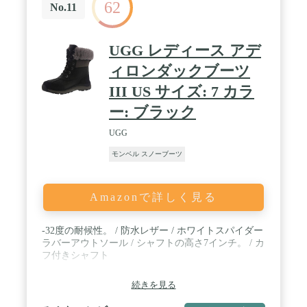
62
CPU35％ TPU15％ リサイクルナイロン50％●アッパ
No.11
ー100%成形TPU、CPU アウトソール素材：100%ラ
バー ●原産国：中国●スノーブーツ メンズ 防水 防
寒 雪山 ブラック 雪国●MFS2004PCT●HUNTER
UGG レディース アデ
MENS INTREPID REFLECTICE CAMOFLAGE
SHORT SNOW BOOT / ・サイズ換算値---
ィロンダックブーツ
UK6（25.0cm）、UK7（26.0cm）、
III US サイズ: 7 カラ
UK8（27.0cm）、UK9（28.0cm） / Shaft.height : く
るぶしまでの高さ / Boot form type : snow boot /
ー: ブラック
Heel.type : フラット / Pattern type : 無地 / Style : ブー
ツ
UGG
モンベル スノーブーツ
Amazonで詳しく見る
-32度の耐候性。 / 防水レザー / ホワイトスパイダー
ラバーアウトソール / シャフトの高さ7インチ。 / カ
フ付きシャフト
続きを見る