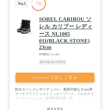
70
No.5
SOREL CARIBOU ソ
レル カリブー レディ
ース NL1005
011(BLACK STONE)
23cm
SOREL(ソレル)
モンベル スノーブーツ
Amazonで詳しく見る
防水ヌバックレザーアッパー、着脱可能な９mm厚
サーモプラスフェルトインナーブーツ、バルカナイ
ズドラバーシェル / 使用限界温度（目
安）： -40°C ※活動環境や個人差により異なり
ます。 防水機能： 防水・雨天対応・全天候対
続きを見る