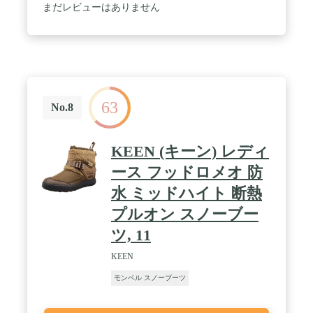
上・グローブをはめたままで調整可能なアジャスタ
まだレビューはありません
ー・ウォータープルーフ・雨天や積雪時にもおすす
め■原産国：中国 / カラー：ＥＬＫ／２８６ / サイ
ズ：２７．０
63
No.8
KEEN (キーン) レディ
ース フッドロメオ 防
水 ミッドハイト 断熱
プルオン スノーブー
ツ, 11
KEEN
モンベル スノーブーツ