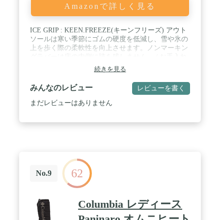
Amazonで詳しく見る
ICE GRIP : KEEN.FREEZE(キーンフリーズ) アウト
ソールは寒い季節にゴムの硬度を低減し、雪や氷の
上を歩く際の柔軟性を向上させます。ノンマーキン
グラバーは床の内側に跡を残しません。 / お手入れ
のヒント:湿らせた柔らかいスポンジで優しくブラッ
続きを見る
シングし、緩んだ汚れを取り除きます。汚れはすぐ
に優しいクリーナーで処理してください。熱から離
みんなのレビュー
レビューを書く
して自然乾燥させてください。 / 快適性:KEENの
Luftcellエアインジェクションミッドソールが無限の
まだレビューはありません
快適さを提供します。アキレスクッションで保護を
強化。安定シャンクが軽量サポートを提供。 / 着脱
が簡単: 調節可能なストラップでカスタムフィット;
合成素材とテキスタイルアッパーでカジュアルな日
常着に。 / 防水暖かさ: KEEN.DRY防水通気性膜が
濡れた地形でも足をドライに保ちます。
KEEN.WARM 100G断熱材は、華氏-35度/摂氏-20度
62
まで下がっても足を暖かく保ちながらも足が呼吸で
No.9
きます。フリース裏地でソフトな手触り。
Columbia レディース
Paninaro オムニヒート