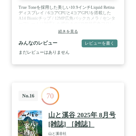
True Toneを採用した美しい10.9インチLiquid Retina
ディスプレイ / 6コアCPUと4コアGPUを搭載した
A14 Bionicチップ / 12MP広角バックカメラ / センタ
ーフレームに対応した横向きの12MP超広角フロン
トカメラ / セキュア認証とApple PayのためのTouch
続きを見る
ID / いつでもつながれるように超高速Wi-Fi 6に対応
/ 充電とアクセサリのためのUSB-Cコネクタ / あら
みんなのレビュー
レビューを書く
ゆる場所で、あらゆることを楽しむための、一日中
使えるバッテリー / iPadをさらに万能に。生産性を
まだレビューはありません
向上させたり共同作業ができるiPadOS 16のパワフ
ルな新機能 / Apple Pencil(第1世代)とMagic Keyboard
Folioに対応
70
No.16
山と溪谷 2025年 8月号
[雑誌] ［雑誌］
山と溪谷社