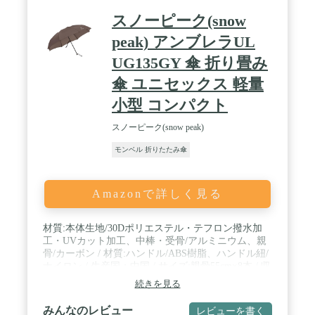
スノーピーク(snow
peak) アンブレラUL
UG135GY 傘 折り畳み
傘 ユニセックス 軽量
小型 コンパクト
スノーピーク(snow peak)
モンベル 折りたたみ傘
Amazonで詳しく見る
材質:本体生地/30Dポリエステル・テフロン撥水加
工・UVカット加工、中棒・受骨/アルミニウム、親
骨/カーボン / 材質:ハンドル/ABS樹脂、ハンドル紐/
ナイロン / 生産国：中国 / サイズ:親骨55cm×8本 / 収
納時サイズ:全長/22cm / 重量:約133g
続きを見る
みんなのレビュー
レビューを書く