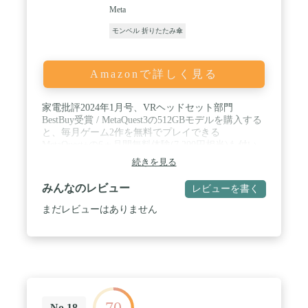
Meta
モンベル 折りたたみ傘
Amazonで詳しく見る
家電批評2024年1月号、VRヘッドセット部門
BestBuy受賞 / MetaQuest3の512GBモデルを購入する
と、毎月ゲーム2作を無料でプレイできる
MetaQuest+の6ヵ月間無料体験(7,200円相当)も付い
てきます(*1)。(*1)トライアル・サブスクリプショ
続きを見る
ンには利用資格と自動更新条件が適用されます。規
約全文をご覧ください。 / バーチャル要素を周囲の
みんなのレビュー
レビューを書く
現実空間にミックスして自宅を夢の活動の場に変え
るMR(複合現実)ヘッドセットで、想像をはるかに超
まだレビューはありません
える世界を体験しよう。 / Quest2の2倍以上のグラフ
ィック処理能力で次世代のパフォーマンスを発揮す
る、Quest史上最もパワルフなヘッドセットが誕生し
ました*。*SnapdragonXR2Gen2とMetaQuest2のグラ
フィック処理能力を比較した場合。 / 4Kを超える解
像度(Quest2に比べて30%近く向上)のInfiniteDisplay
や、いっそうクリアな音質と深い低音、Quest2に比
70
べて40%アップした音量でリアリティを増した3Dオ
No.18