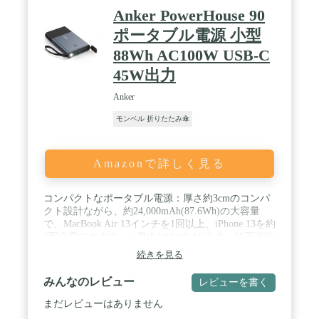
Anker PowerHouse 90
ポータブル電源 小型
88Wh AC100W USB-C
45W出力
Anker
モンベル 折りたたみ傘
Amazonで詳しく見る
コンパクトなポータブル電源：厚さ約3cmのコンパ
クト設計ながら、約24,000mAh(87.6Wh)の大容量
で、MacBook Air 13インチを1回以上、iPhone 13を約
5回充電できます。 / 最大100WのAC出力：純正弦波
で最大100W出力のACポートを搭載し、ノートPCな
続きを見る
どの精密機器からカメラ、ドローン、小型家電製品
まで幅広い機器に充電 / 給電が可能です。 / 4台同時
みんなのレビュー
レビューを書く
に充電 / 給電：最大出力100Wの純正弦波AC出力ポ
ート、最大出力45WのUSB-Cポートおよび合計最大
まだレビューはありません
出力15Wの2つのUSB-Aポートを搭載。4台同時に合