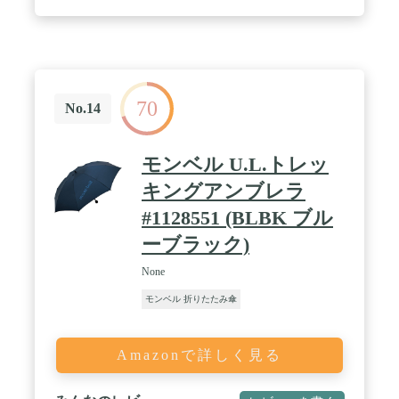
計最大160Wで充電できます。 / PowerIQ 3.0
(Gen2)：最大出力45WのUSB-CポートはAnker独自技
術PowerIQ 3.0 (Gen2)を搭載しており、幅広い機器
へのフルスピード充電が可能です。 / パススルー充
電対応：本製品を充電しながら、別の接続機器へも
同時に充電をする「パススルー充電」に対応してい
70
ます。 / パッケージ内容：製品本体、USB-C ＆
No.14
USB-C ケーブル、USB-C ＆ USB-A ケーブル、USB
急速充電器、ストラップ、取扱説明書、長期保証
(会員登録で最長2年、詳細は出品者のコメント参
モンベル U.L.トレッ
照)、カスタマーサポート
キングアンブレラ
#1128551 (BLBK ブル
ーブラック)
None
モンベル 折りたたみ傘
Amazonで詳しく見る