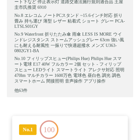
ート下など 停止表示灯 道路交通法施行規則適合品 土屋
圭市氏推奨 6910
エレコム ノートPCスタンド ~15.6インチ対応 折り
畳み 持ち運び 薄型 レザー 粘着式 ショート グレー PCA-
LTSLS01GY
Waterfront 折りたたみ傘 雨傘 LESS IS MORE ウイ
ンドレジスタンス ストームアッシュグレー 63cm 強い風
にも耐える耐風性 一振りで快適超撥水 メンズ U363-
0802GY1-BA
フィリップスヒュー(Philips Hue) Philips Hue スマ
ート電球 E17 40W フルカラー 2個 セット - フィリップ
スヒュー LEDライト スマートライト アレクサ対応 照明
470lm マルチカラー 1600万色 電球色 昼白色 調光 調色
スマートホーム 間接照明 音声操作 アプリ操作
他63件
100
No.1