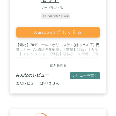
ノーブランド品
モンベル 折りたたみ傘
Amazonで詳しく見る
【素材】20デニール・ポリエステル[はっ水加工] 親
骨：カーボン繊維強化樹脂 / 【重量】152g / 【カラ
ー】オレンジ(OG) / 【特長】収納ケース付属 / 【骨
長】前50cm、後60cm / 【骨本数】8 / 【直径（使用
時）】92cm / 【折り畳み時】26.5cm / 【傘袋収納
続きを見る
寸】29cm / 【簡易防水傘袋セット】
みんなのレビュー
レビューを書く
まだレビューはありません