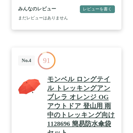
クス＞通常の耐久撥水をはるかに凌ぐ撥水性能を実
現した、世界最高レベルの撥水加工です。小雨程度
みんなのレビュー
レビューを書く
なら難なくはじいて繊維の保水を防ぐだけでなく、
撥油性にも優れるため、汚れも付きにくくなってい
まだレビューはありません
ます。また、加工剤の剥離を防ぐ独自の技術によ
り、従来の撥水剤の欠点であった摩耗や洗濯による
撥水機能の低下を大幅に改善しています。 / 素材の
特徴＜バリスティック エアライト＞バリスティック
エアライトは、極細のバリスティックナイロン糸を
高度な技術で織り上げた素材です。十分な強度を備
えながらも抜群の軽量性と薄さを実現。軽量・コン
91
パクトをコンセプトに開発される製品に幅広く採用
No.4
されています。また、製品の特性に応じて、ストレ
ッチ性を付加した素材や、優れた透湿性を備えた素
材を使い分けています。 / サイズ：直径（使用時）
モンベル ロングテイ
88cm 骨長50cm 傘袋収納寸26cm 重量約128g / 付
属：ショップバッグ
ル トレッキングアン
ブレラ オレンジ OG
アウトドア 登山用 雨
中のトレッキング向け
1128696 簡易防水傘袋
セット