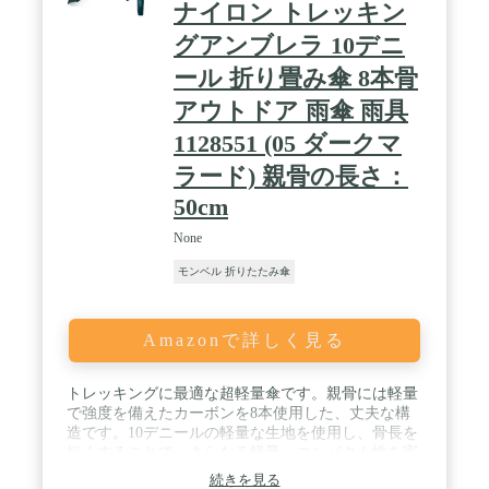
ナイロン トレッキン
グアンブレラ 10デニ
ール 折り畳み傘 8本骨
アウトドア 雨傘 雨具
1128551 (05 ダークマ
ラード) 親骨の長さ：
50cm
None
モンベル 折りたたみ傘
Amazonで詳しく見る
トレッキングに最適な超軽量傘です。親骨には軽量
で強度を備えたカーボンを8本使用した、丈夫な構
造です。10デニールの軽量な生地を使用し、骨長を
短くすることで、さらなる軽量・コンパクト性を実
現した超軽量モデルです。 / 撥水加工＜ポルカテッ
続きを見る