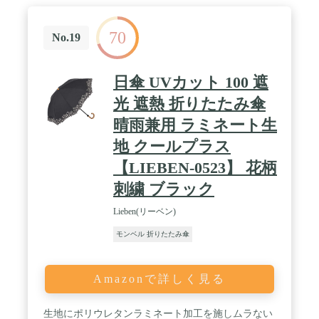
室、自転車、小型車。 / 【おすすめアタッチメン
ト】直噴ノズル:2.644-125.0、シャワーノズル:2.643-
70
875.0、スプラッシュガード:‎2.644-169.0、ウォッシ
No.19
ュブラシ:2.643-870.0。※自給用給水ホース:2.643-
871.0は本製品ではお使いいただくことができません
のでご了承ください。 / 【吐出水量】2 L/min。【吐
日傘 UVカット 100 遮
出圧力】0.5 Mpa。【最高給水温度】最大40度。
【充電】USB充電。【本体質量(アクセサリー除
光 遮熱 折りたたみ傘
く)】2.2(kg)。
晴雨兼用 ラミネート生
地 クールプラス
【LIEBEN-0523】 花柄
刺繍 ブラック
Lieben(リーベン)
モンベル 折りたたみ傘
Amazonで詳しく見る
生地にポリウレタンラミネート加工を施しムラない