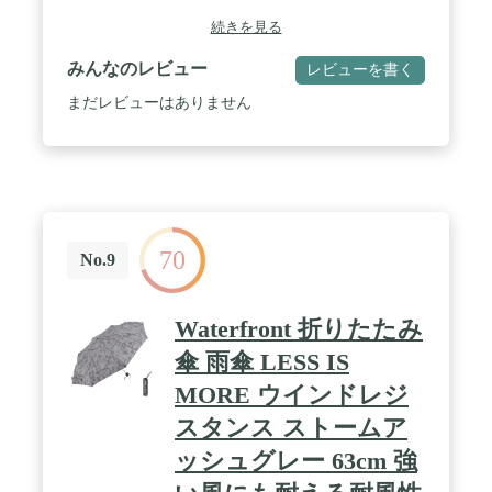
て貼り付けられます。15.6インチまでのノートパソ
続きを見る
コンに対応しています。使用しないときは、脚を折
り畳んでそのまま収納・持ち運びが可能。 / ノート
みんなのレビュー
レビューを書く
パソコンの底面に貼り付けて使用可能。貼り直しも
できます。※何回か貼り直すと粘着力が弱くなりま
まだレビューはありません
す。ご了承ください。※耐荷重を超える機器本体は
設置できません。機器本体の重量をご確認くださ
い。 / ノートパソコンの画面部分を約5cm持ち上げ
ることで目線が上がり、作業時の姿勢を改善できま
す。※使用中の状態でノートパソコン本体をスライ
ドさせないでください。スタンドの固定が外れる可
能性があります。 / スタンド時・折りたたみ時でも
70
可動部をマグネットでしっかり固定できるため、持
No.9
ち運びにも適した設計です。スタンド使用時にノー
トパソコンのズレを抑える滑り止めパッド付きで
す。 / ノートパソコンをデスクに密着させずに置く
Waterfront 折りたたみ
ことができるため、排熱にも効果的です。
傘 雨傘 LESS IS
MORE ウインドレジ
スタンス ストームア
ッシュグレー 63cm 強