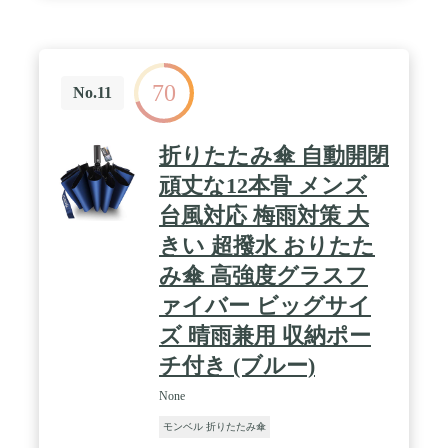
小型ダウンライト、ブラケット照明での使用におす
すめです。多灯タイプのフロアライトに使用する
と、よりカラフルな明かりの演出を楽しむことがで
きます。 / 【サラウンドライティングの没入感をさ
70
らにパワーアップ】 フルカラー電球による映像・音
No.11
楽・ゲームとのシンクロで、臨場感のある空間を作
り出します。"【サラウンドライティングの没入感
をさらにパワーアップ】 フルカラー電球による映
折りたたみ傘 自動開閉
像・音楽・ゲームとのシンクロで、臨場感のある空
間を作り出します。 / 【"Sync Box”でゲーム・映
頑丈な12本骨 メンズ
像・音楽とシンクロ】シンクロ専用デバイス"Sync
台風対応 梅雨対策 大
Box"（別売り）で、最大10個のHueライトをゲー
ム、映像、音楽とシンクロさせ、サラウンドライテ
きい 超撥水 おりたた
ィングとしても楽しむことができます。
み傘 高強度グラスフ
ァイバー ビッグサイ
ズ 晴雨兼用 収納ポー
チ付き (ブルー)
None
モンベル 折りたたみ傘