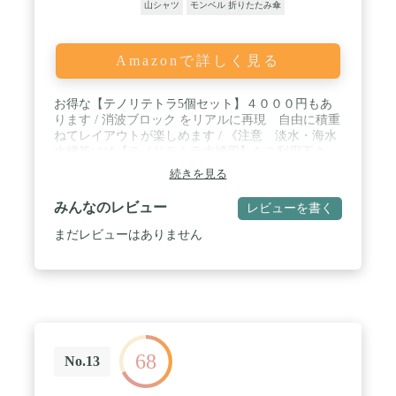
山シャツ
モンベル 折りたたみ傘
Amazonで詳しく見る
お得な【テノリテトラ5個セット】４０００円もあ
ります / 消波ブロック をリアルに再現 自由に積重
ねてレイアウトが楽しめます / 《注意 淡水・海水
水槽等には【テノリテトラ水槽用】をご利用下さ
い》 / 本物のテトラは0.5～８０トンの１８サイズあ
続きを見る
りスケールは1/14～1/80に対応致します。 / 他にも
テノリテトラ特大とテノリテトラミニの２サイズが
みんなのレビュー
レビューを書く
あります
まだレビューはありません
68
No.13