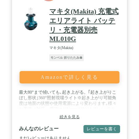
ます。iPhone 15 Pro Max Plusにも対応しています。
/ 4.【E-Marker搭載】USB4.0ケーブルは仕様が高
マキタ(Makita) 充電式
く、そのためケーブルの直径が太くなっています。
E-Markerの充電保護システムにより、安全かつ安定
エリアライト バッテ
した急速充電が可能です。充電保護システムによ
リ・充電器別売
り、最適かつより安全に急速充電ができます。過充
電や発熱から大切な機器を保護します。 / 5.【柔軟
ML010G
性と耐久性】FPCワイヤーを使用しており、10,000
回の曲げ試験に耐える柔軟性と高耐久性を実現して
マキタ(Makita)
います。ポートはアルミニウム合金で製造され、酸
化防止と防錆効果があります。
モンベル 折りたたみ傘
Amazonで詳しく見る
最大80°まで傾いても､起き上がる。｢起き上がりこ
ぼし形状｣360°照射現場ライト※起き上がり可能角
度は地面の状態や使用電源により変わります｡様々
な電源に対応。電源は40Vmax/18V/14.4Vバッテリ､
家庭用電源AC100Vに対応｡バッテリを4本装着可
続きを見る
能。40Vmaxバッテリ×2本＋18V･14.4Vバッテリ×2本
装着できます｡ / 防じん･防水保護等級IP54。※IP表
みんなのレビュー
レビューを書く
示をしている製品は粉じんや水による影響を受けに
くいように設計されていますが､故障しないことを
まだレビューはありません