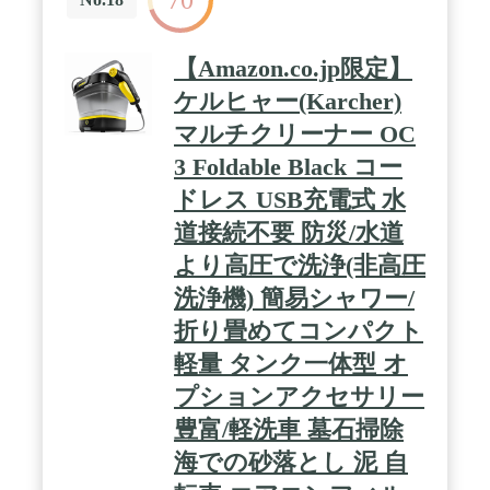
ーディオが、これまで以上に深い没入感を実現しま
す。 / バーチャル空間にあるものを実際に触れてい
るような感覚。TouchPlusコントローラーが微細なタ
【Amazon.co.jp限定】
ッチをいっそうリアルに再現し、直感的に操作でき
ます。動きを読み取るDirectTouchを使えば、コント
ケルヒャー(Karcher)
ローラーなしでもVR空間の操作が可能。自分の手
マルチクリーナー OC
を使ってコントロールできます。 / 600以上の没入
感あふれるコンテンツが揃った世界最高のライブラ
3 Foldable Black コー
リで、ゲーム、フィットネス、健康維持、エンター
テイメント、SNS、エクスペリエンスなど、お気に
ドレス USB充電式 水
入りのコンテンツを見つけられます。Xbox Cloud
道接続不要 防災/水道
Gaming (ベータ版)、Roblox (ロブロックス)、Lego
(レゴ)、Neko Atsume (ねこあつめ)、Samba DE
より高圧で洗浄(非高圧
Amigo (サンバDEアミーゴ)、Assasin's Creed (アサシ
ンクリード) などの最新ゲームも遊ぶことができま
洗浄機) 簡易シャワー/
す。 / 最大使用可能時間は平均2.2時間 。バッテリ
折り畳めてコンパクト
ーセーバーモードを使用すれば、さらに駆動時間を
延ばすことができます。付属の18W電源アダプター
軽量 タンク一体型 オ
で、ヘッドセットをフル充電してください。* (*バ
ッテリー駆動時間は、デバイスの設定、使用状況、
プションアクセサリー
バッテリー使用年数、Bluetoothの使用、ワイヤレス
豊富/軽洗車 墓石掃除
環境など、さまざまな要因によって決まります。) /
お気に入りのゲームを、より快適に、より長時間プ
海での砂落とし 泥 自
レイしましょう。調節機能が増え、Quest2よりスリ
ムになった新デザインで、自分にぴったりのフィッ