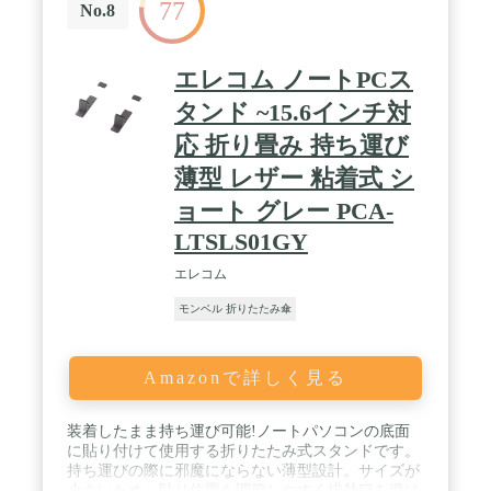
77
り扱いについて】◆非常時に確実に使用できるよ
No.8
う、乾電池の液漏れやLEDの点滅動作に異常がない
か定期的に確認してください。◆使用後または2年
を目安に乾電池を新しいものと交換してください。
エレコム ノートPCス
◆乾電池を交換する際は4本とも新しいものに交換
してください。◆乾電池には使用推奨期限がありま
タンド ~15.6インチ対
す。期限が過ぎた乾電池は使用しないでください。
応 折り畳み 持ち運び
/ 【仕様】◆LED：3WパワーLED×3灯◆発光色：紫
色◆連続使用：約5時間(新品アルカリ乾電池を使用
薄型 レザー 粘着式 シ
した場合 )◆使用乾電池：単４アルカリ乾電池×4本
(別売り)◆底面マグネット付き◆防水カバー付き /
ョート グレー PCA-
【材質】◆本体：ABS◆防水カバー：シリコンゴム
LTSLS01GY
◆レンズ：PMMA / 【ご購入の前に確認してくださ
い】 / 本製品は底部に強力なマグネットを内蔵して
エレコム
います。マグネットでボディが傷付くおそれがあり
ます。 / 乾電池は付属しておりません。必ず新品の
モンベル 折りたたみ傘
単4アルカリ乾電池4本を別途ご用意ください。 / 本
製品を車両に取り付けたまま走行することはできま
せん。
Amazonで詳しく見る
装着したまま持ち運び可能!ノートパソコンの底面
に貼り付けて使用する折りたたみ式スタンドです。
持ち運びの際に邪魔にならない薄型設計。サイズが
小さいため、貼り位置を調節しやすく排熱口を避け