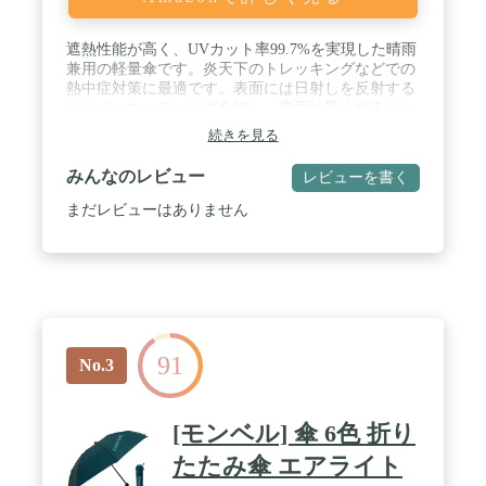
遮熱性能が高く、UVカット率99.7%を実現した晴雨
兼用の軽量傘です。炎天下のトレッキングなどでの
熱中症対策に最適です。表面には日射しを反射する
シルバーコーティングを施し、裏面は黒くすること
で優れた遮熱効果を実現しています。親骨には軽量
続きを見る
で強度を備えたカーボンを8本使用した、丈夫な構
造です。 / 素材：75デニール・ポリエステル 表：ポ
みんなのレビュー
レビューを書く
リウレタンシルバーコーティング〈耐久撥水加工〉
/ サイズ：直径（使用時）98cm 骨長55cm 傘袋収納
まだレビューはありません
寸27cm 重量約200g / 仕様：晴雨兼用 / 付属：ショッ
プバッグ
91
No.3
[モンベル] 傘 6色 折り
たたみ傘 エアライト