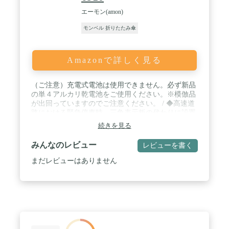
エーモン(amon)
モンベル 折りたたみ傘
Amazonで詳しく見る
（ご注意）充電式電池は使用できません。必ず新品
の単４アルカリ乾電池をご使用ください。※模倣品
が出回っていますのでご注意ください。 / ◆高速道
路における緊急停車時、三角表示板の代わりに設置
できる道路交通法施行規則適合品。◆夜間約800
続きを見る
ｍ、昼間約300ｍから強力発光で存在を知らせる安
心の視認距離(※乾電池残量や道路環境により異な
みんなのレビュー
レビューを書く
ります)。◆底面がマグネットなので、車内から車
のルーフに安全に設置できる。シリコン製の防水カ
まだレビューはありません
バーにより、車体への傷付きを防止。◆車の運転席
周りやバイクのシート下などに収納できるコンパク
トサイズ。乾電池式でコードやプラグの付属品もな
くスッキリと収納できます。 / 防水カバー付きで雨
天時のトラブルにも対◆応。◆連続使用約５時間で
トラブル発生から事後処理までしっかり点滅(※ 新
品アルカリ乾電池を使用した場合)。 / 【乾電池の取