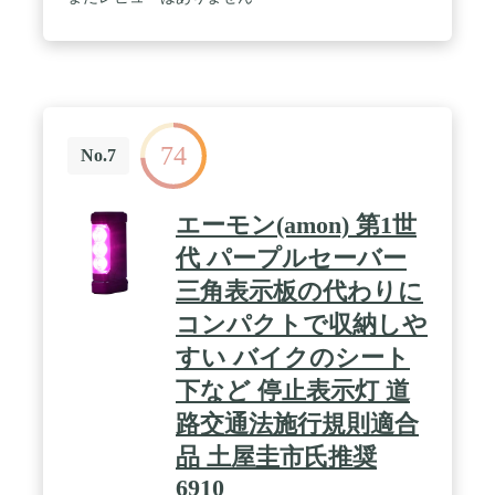
保証するものではありません｡バッテリを装着した
場合は､本体側の保護等級に準じます｡最大8台連結
可能(付属のコードを使用｡AC100V時のみ)。
AC100V使用時は付属の電源コード(2.5ｍ)を使用し､
一つの電源で使用可能｡ / 照射範囲切替可能。照射
範囲を360°と左右180ﾟ切替可能｡光拡散レンズ。
360°広範囲に照射。輝度やバッテリの状況をランプ
74
でお知らせ。直流36V（40Vmax）、スライド式Li-
No.7
ionバッテリ仕様。バッテリ・充電器別売。光源
LED：274灯/40.4W。照度(lx)強：550/中：300/弱：
150※光源から距離1ｍでの数値｡ / 1充電連続使用時
エーモン(amon) 第1世
間[作業量](目安):BL4080F[バッテリ2本使用時]強：
約13時間/中：約23時間/弱：約43時間、BL4025[バッ
代 パープルセーバー
テリ2本使用時]強：約4時間/中：約7時間/弱：約13
三角表示板の代わりに
時間、BL1860B[バッテリ2本使用時]強：約4時間30
分/中：約8時間30分/弱：約16時間※数値は参考値で
コンパクトで収納しや
す。バッテリの充電状態や作業条件によって異なり
ます。 / 本機寸法:長さ490mm×幅490mm×高さ
すい バイクのシート
814mm。質量：14.1kg※バッテリ･コード除く
下など 停止表示灯 道
路交通法施行規則適合
品 土屋圭市氏推奨
6910