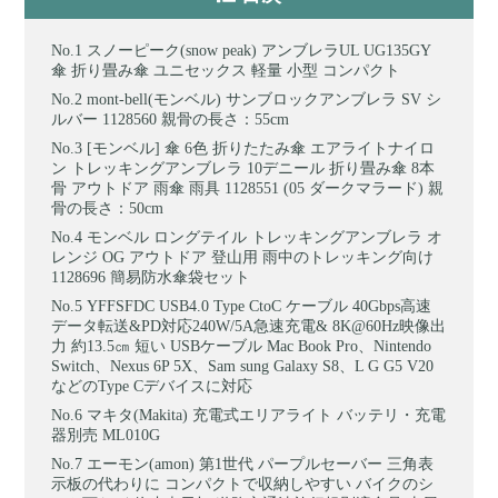
スノーピーク(snow peak) アンブレラUL UG135GY
傘 折り畳み傘 ユニセックス 軽量 小型 コンパクト
mont-bell(モンベル) サンブロックアンブレラ SV シ
ルバー 1128560 親骨の長さ：55cm
[モンベル] 傘 6色 折りたたみ傘 エアライトナイロ
ン トレッキングアンブレラ 10デニール 折り畳み傘 8本
骨 アウトドア 雨傘 雨具 1128551 (05 ダークマラード) 親
骨の長さ：50cm
モンベル ロングテイル トレッキングアンブレラ オ
レンジ OG アウトドア 登山用 雨中のトレッキング向け
1128696 簡易防水傘袋セット
YFFSFDC USB4.0 Type CtoC ケーブル 40Gbps高速
データ転送&PD対応240W/5A急速充電& 8K@60Hz映像出
力 約13.5㎝ 短い USBケーブル Mac Book Pro、Nintendo
Switch、Nexus 6P 5X、Sam sung Galaxy S8、L G G5 V20
などのType Cデバイスに対応
マキタ(Makita) 充電式エリアライト バッテリ・充電
器別売 ML010G
エーモン(amon) 第1世代 パープルセーバー 三角表
示板の代わりに コンパクトで収納しやすい バイクのシ