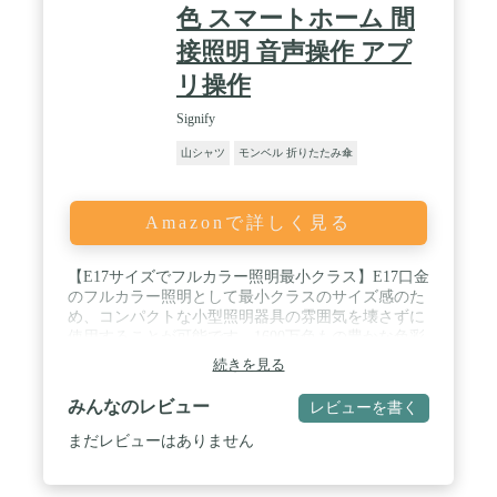
色 スマートホーム 間
接照明 音声操作 アプ
リ操作
Signify
山シャツ
モンベル 折りたたみ傘
Amazonで詳しく見る
【E17サイズでフルカラー照明最小クラス】E17口金
のフルカラー照明として最小クラスのサイズ感のた
め、コンパクトな小型照明器具の雰囲気を壊さずに
使用することが可能です。1600万色もの豊かな色彩
表現でインテリアに彩りを加えます。 / 【エンタメ
続きを見る
から日常使いまで幅広い使用範囲】 フルカラーを表
現できるため、Philips Hueの強みであるエンターテ
みんなのレビュー
レビューを書く
インメント（映像・音楽・ゲーム）との連動が可能
です。また、キャンドル色（2000K）～昼光色
まだレビューはありません
(6500K）にも対応するため、日常使いの電球として
も幅広く使用可能です。 / 【おすすめの使い方】 最
小クラスのサイズ感のため、特にペンダント照明、