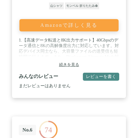
山シャツ
モンベル 折りたたみ傘
Amazonで詳しく見る
1.【高速データ転送と8K出力サポート】40Gbpsのデ
ータ通信と8Kの高解像度出力に対応しています。対
応デバイス同士なら、大容量ファイルの送受信も短
時間で行えます。また、Displayport Alternate Mode対
応デバイスであれば、本製品で映像信号・音声信号
続きを見る
を取り扱えます。コネクタ部分の強化により、断線
の心配が少なくなっています。 / 2.【240Wまでの超
みんなのレビュー
レビューを書く
高速充電に対応】USB PD（Power Delivery）に対応
しており、最大240Wの急速充電が可能です。急速
まだレビューはありません
充電対応のスマートフォンだけでなく、充電に時間
のかかるノートPCなどの充電時間を大幅に短縮でき
ます。※PD充電を行うには、PDに対応したデバイ
ス・ケーブル・充電器が必要です。 / 3.【幅広い機
器に対応】Type-C搭載デバイスと幅広い互換性があ
ります。スマートフォン（Galaxy・Xperiaなど）、
タブレット、ノートPC（MacbookPro・
74
MacbookAir・Macbook・Huawei Mate・HP・Lenovo
No.6
など）、ゲーム機（NintendoSwitch）に対応してい