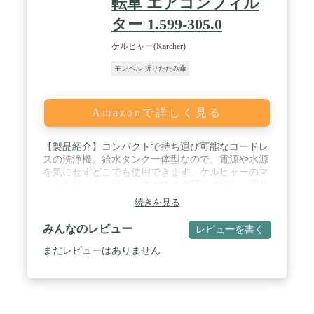
転車 エアコンフィル
ト感を見つけられます。 / プライバシー機能と管理
ター 1.599-305.0
ツールを搭載。家族全員が安全に楽しめます。オン
ラインにおける子どもの安全ガイダンス-対象年齢
ケルヒャー(Karcher)
10歳以上-をご覧ください。
モンベル 折りたたみ傘
Amazonで詳しく見る
【製品紹介】コンパクトで持ち運び可能なコードレ
スの洗浄機。給水タンク一体型なので、電源や水源
を気にせずどこでも使用できます。ケルヒャーのマ
ルチクリーナーは、水道の約 2 倍圧かつ細かい扇状
水流で、少ない量でも効率的に洗浄できるのが特徴
続きを見る
です。 / 【充電式コードレス】USB でどこでも充電
可能で、出先でもすぐに御使用いただけます。【折
みんなのレビュー
レビューを書く
り畳み収納&大容量】簡単に折り畳めてコンパクト
になりますが、従来のOC3に比べても約2倍の8Lタ
まだレビューはありません
ンク容量。 / 【こんな方におすすめ】電源のない外
出先・狭い室内等で"手軽に"洗浄機を使用されたい
方、大掃除やギフトにも。【こんな場所におすす
め】エアコンフィルター、お墓掃除、ガーデン家
具、玄関、バルコニーやベランダ、窓や網戸、浴