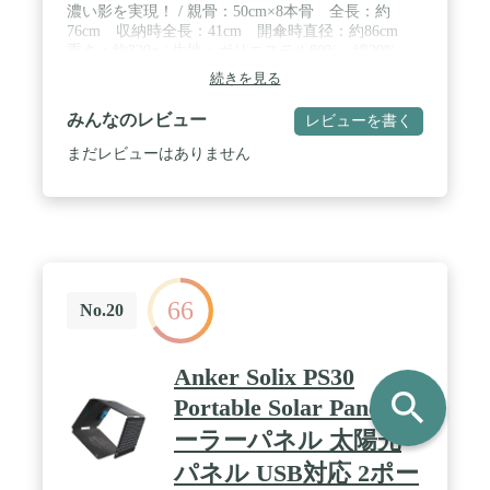
濃い影を実現！ / 親骨：50cm×8本骨 全長：約
76cm 収納時全長：41cm 開傘時直径：約86cm
重さ：約320g / 生地：ポリエステル80%・綿20%
（裏ポリウレタン樹脂加工） / タイプ：晴雨兼用／
続きを見る
折りたたみ傘(2つ折)／手開き傘 手元：竹 / UVカ
ット率99％以上。遮光率99.99％以上 遮光1級生地
みんなのレビュー
レビューを書く
使用。「クールプラス COOL PLUS」は（株）リー
ベンの登録商標です。
まだレビューはありません
66
No.20
Anker Solix PS30
search
Portable Solar Panel ソ
ーラーパネル 太陽光
パネル USB対応 2ポー