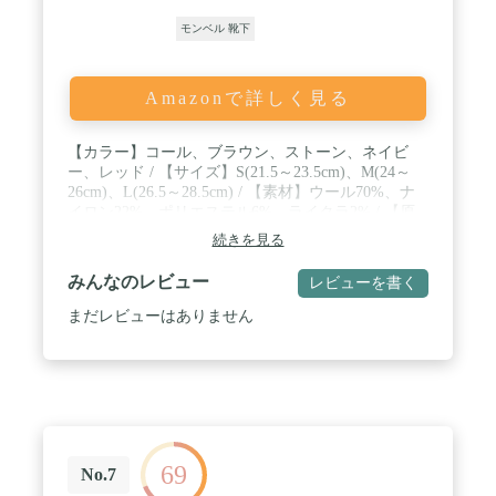
モンベル 靴下
Amazonで詳しく見る
【カラー】コール、ブラウン、ストーン、ネイビ
ー、レッド / 【サイズ】S(21.5～23.5cm)、M(24～
26cm)、L(26.5～28.5cm) / 【素材】ウール70%、ナ
イロン22%、ポリエステル6%、ライクラ2% / 【原
産国】U.S.A / 【機能】保温、消臭、湿度調整、ク
続きを見る
ッション
みんなのレビュー
レビューを書く
まだレビューはありません
69
No.7