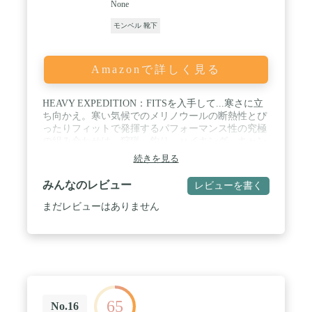
None
モンベル 靴下
Amazonで詳しく見る
HEAVY EXPEDITION：FITSを入手して...寒さに立
ち向かえ。寒い気候でのメリノウールの断熱性とぴ
ったりフィットで発揮するパフォーマンス性の究極
の組み合わせは、狩猟、釣り、ハイキング、キャン
プにもってこいです。 / タイプ：FITSの
続きを見る
EXPEDITIONはミッドカーフ丈で、アウトドアブー
ツに最適です。この靴下は足に触れる内側にメリノ
みんなのレビュー
レビューを書く
ウール100％を搭載しており、どんなに寒く冬のよ
うな環境においても快適でドライな感触がありま
まだレビューはありません
す。 / フィット感: この特許取得済Full Contact FITは
あなたの足の凹凸を包み込み緩んでずれることがな
く、不快な感触を与えません。またFull Contact Welt
により滑ることもありません。 / クッション: 防寒
と保護のための厚手のフルフットクッションは、暖
かく、ドライで、どのような環境下でも快適です。
/ ファブリック：スーパーファインメリノウールの
65
完璧なブレンドは快適性とパフォーマンス性を備え
No.16