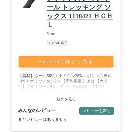
ール トレッキング ソ
ックス 1118421 ＨＣＨ
Ｌ
None
モンベル 靴下
Amazonで詳しく見る
【素材】ウール58%＋ナイロン26%＋ポリエステル
14%＋ポリウレタン2% 【平均重量】101g 【カラ
ー】アイボリー(BG)、ブラック(BKH)、グレー
(HCH)、ネイビー(IND)、ブルーグリーン(SLBL)
【サイズ】S（22～24cm）、M（24～26cm）、
続きを見る
L（26～28cm）、XL（28～30cm） 【厚み・パイ
ル】厚手・総パイル 【特長】テーパー形状/L字パタ
みんなのレビュー
レビューを書く
ーン/フルサポートフィットシステム/補強
まだレビューはありません