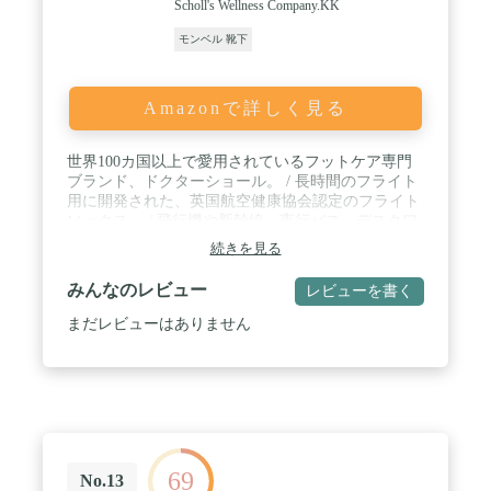
Scholl's Wellness Company.KK
モンベル 靴下
Amazonで詳しく見る
世界100カ国以上で愛用されているフットケア専門
ブランド、ドクターショール。 / 長時間のフライト
用に開発された、英国航空健康協会認定のフライト
ソックス。 / 飛行機や新幹線、夜行バス、デスクワ
ーク時に / 柔らかい素材の靴下タイプでため、手軽
続きを見る
に心地よく履け、抗菌防臭加工。 / 足首とふくらは
ぎで異なる効果的な段階圧力値を採用 / サイズは
みんなのレビュー
レビューを書く
M/Lの2サイズで男女兼用です
まだレビューはありません
69
No.13