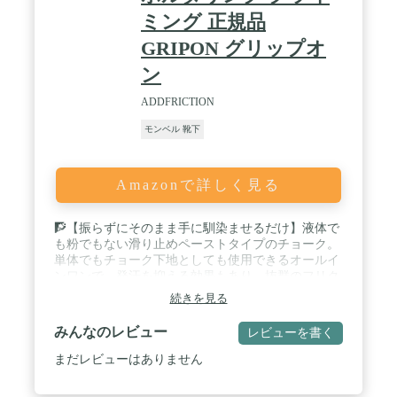
ミング 正規品
GRIPON グリップオ
ン
ADDFRICTION
モンベル 靴下
Amazonで詳しく見る
🧗【振らずにそのまま手に馴染ませるだけ】液体で
も粉でもない滑り止めペーストタイプのチョーク。
単体でもチョーク下地としても使用できるオールイ
ンワンで、発汗を抑える効果もあり、抜群のフリク
ション効果を持続的に発揮します。ペーストタイプ
続きを見る
ですのでさっと取り出せ、粉が舞うこともありませ
ん。GRIP ONは使いやすさ、コストパフォーマンス
みんなのレビュー
レビューを書く
に優れており、初心者から上級者まで全てのクライ
マーの方にお使いいただけます。 / 🧗【環境にやさ
まだレビューはありません
しいロジンフリー】研磨剤や松ヤニを使っていない
ので、岩を削らず跡も残りません。岩は指先を使う