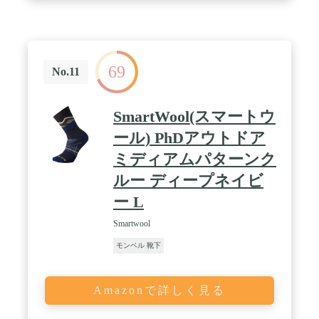
課題が多く、「岩場での本気トライには必ず使う」
というクライマーの声が多々。多くのクライマーか
ら信頼を得ています。 / 🧗【原料へのこだわり】原
料には炭酸マグネシウム、エタノール、蜜類・グル
コース等を使用しています。それぞれ高品質のもの
69
を厳選しており、口に入れても人体に影響がない食
No.11
品ベースの原料のため、小さなお子様でも安心して
ご使用頂けます。また、指皮の保護効果があり、小
さな傷口に塗っても沁みません。
SmartWool(スマートウ
ール) PhDアウトドア
ミディアムパターンク
ルー ディープネイビ
ー L
Smartwool
モンベル 靴下
Amazonで詳しく見る