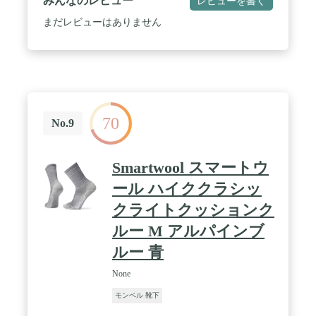
みんなのレビュー
レビューを書く
使えます。 ・指が分かれているので、親指に力が入
り、好評です。 ・化学繊維・ウールなど、綿以外の
まだレビューはありません
素材の５本指ソックスをはくことをお奨めします。
・汗をかいたとき、湿気がこもらず快適です。 ・ご
利用後は裏返して乾かしていただくと、次回使用時
快適です。
70
No.9
Smartwool スマートウ
ール ハイククラシッ
クライトクッションク
ルー M アルパインブ
ルー 青
None
モンベル 靴下