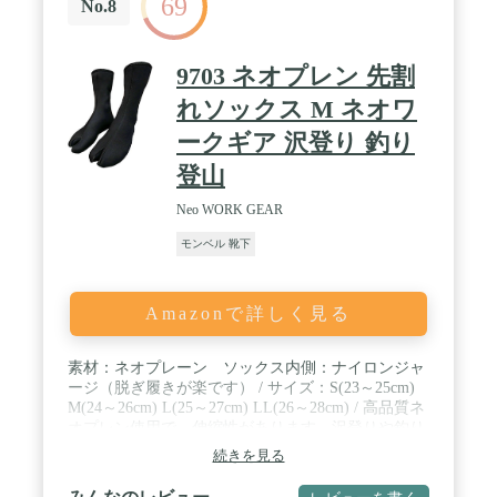
69
No.8
9703 ネオプレン 先割
れソックス M ネオワ
ークギア 沢登り 釣り
登山
Neo WORK GEAR
モンベル 靴下
Amazonで詳しく見る
素材：ネオプレーン ソックス内側：ナイロンジャ
ージ（脱ぎ履きが楽です） / サイズ：S(23～25cm)
M(24～26cm) L(25～27cm) LL(26～28cm) / 高品質ネ
オプレン使用で、伸縮性があります。沢登りや釣り,
登山,雪かき,屋外作業,工事現場など様々な用途でご
続きを見る
使用頂いております。 / 地下足袋向けに開発された
インナーソックス。長靴のインナーソックスとして