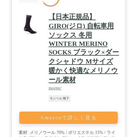
ており、外側は丈夫なナイロンなので何度も着用で
きます。生地：メリノウール74%、ナイロン13%、
アクリル8%、スパンデックス3%。
【日本正規品】
GIRO(ジロ) 自転車用
ソックス 冬用
WINTER MERINO
SOCKS ブラック×ダー
クシャドウ Mサイズ
暖かく快適なメリノウ
ール素材
DIATEC
モンベル 靴下
Amazonで詳しく見る
素材: メリノウール 70% / ポリエステル 15% / ライ