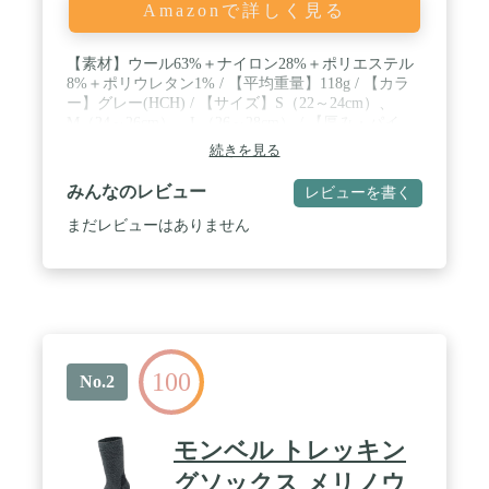
Amazonで詳しく見る
【素材】ウール63%＋ナイロン28%＋ポリエステル
8%＋ポリウレタン1% / 【平均重量】118g / 【カラ
ー】グレー(HCH) / 【サイズ】S（22～24cm）、
M（24～26cm）、L（26～28cm） / 【厚み・パイ
ル】極厚手・総パイル / 【特長】テーパー形状/L字
続きを見る
パターン/フルサポートフィットシステム/補強
みんなのレビュー
レビューを書く
まだレビューはありません
100
No.2
モンベル トレッキン
グソックス メリノウ