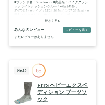
■ブランド名：Smartwool / ■商品名：ハイククラシ
ックライトクッションクルー / ■商品型番：
SW70115 / ■サイズ：M(24-26.5cm),L(27-29.5cm) / ■
素材：ウール69％、ナイロン30％、ポリウレタン
1％
続きを見る
みんなのレビュー
レビューを書く
まだレビューはありません
65
No.15
FITS ヘビーエクスペ
ディション ブーツソ
ック