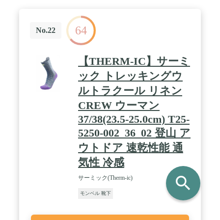
64
No.22
【THERM-IC】サーミ
ック トレッキングウ
ルトラクール リネン
CREW ウーマン
37/38(23.5-25.0cm) T25-
5250-002_36_02 登山 ア
ウトドア 速乾性能 通
気性 冷感
search
サーミック(Therm-ic)
モンベル 靴下