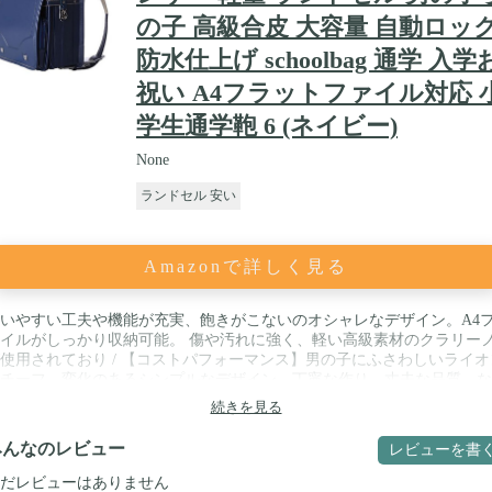
の子 高級合皮 大容量 自動ロッ
防水仕上げ schoolbag 通学 入学
祝い A4フラットファイル対応 
学生通学鞄 6 (ネイビー)
None
ランドセル 安い
Amazonで詳しく見る
いやすい工夫や機能が充実、飽きがこないのオシャレなデザイン。A4
イルがしっかり収納可能。 傷や汚れに強く、軽い高級素材のクラリー
使用されており / 【コストパフォーマンス】男の子にふさわしいライオ
チーフ、変化のあるシンプルなデザイン、丁寧な作り、丈夫な品質、な
りクーロならではのランドセル適正価格で、ハイコストパフォーマンス
続きを見る
現、貴方の期待には裏切りしません。 / 【高級人工皮革】高級人工皮革
ール生地を使用。他人と同じランドセルを持ちたくないお子様に大変お
みんなのレビュー
レビューを書
です。 / 多少サイズに誤差が生じることがあります。サイズにつきまし
、すべておおよそのサイズとしてご覧ください。
だレビューはありません