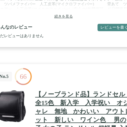
体 ツバメファイバー 人工皮革(マイクロファイバー) 背あて ツ
エアー 人工皮革(マイクロファイバー) / 安心の6年間保証・45日間返
証 / のし紙希望の方は対応いたします！
続きを見る
みんなのレビュー
レビューを書
だレビューはありません
66
No.5
【ノーブランド品】ランドセ
全15色 新入学 入学祝い オ
ャレ 無地 かわいい アウト
ット 新しい ワイン色 男の