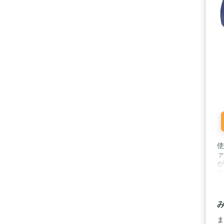
使
ァ
が
モ
よ
実
パ
め
は
ま