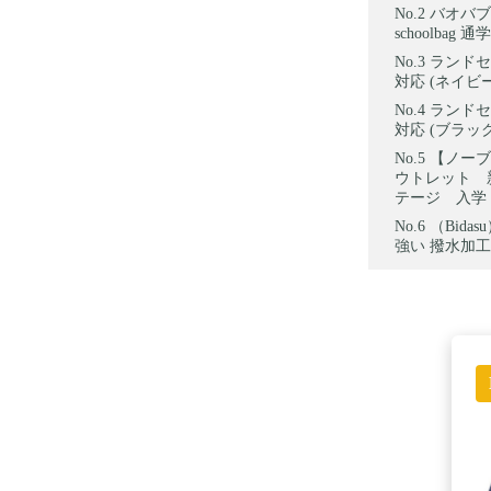
バオバブ
schoolba
ランドセル
対応 (ネイビ
ランドセ
対応 (ブラッ
【ノーブ
ウトレット 
テージ 入学 
（Bid
強い 撥水加工