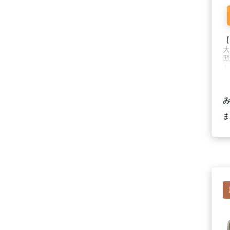
【
大
型
も
り
し
1
な
モ
ま
シ
こ
ラ
し
に
購
番
つ