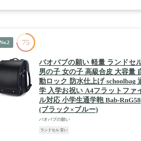
75
No.2
バオバブの願い 軽量 ランドセ
男の子 女の子 高級合皮 大容量 
動ロック 防水仕上げ schoolbag 
学 入学お祝い A4フラットファ
ル対応 小学生通学鞄 Bab-RnG58
(ブラック×ブルー)
バオバブの願い
ランドセル 安い