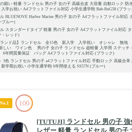
の願い 軽量 ランドセル 男の子 女の子 高級合皮 大容量 自動ロック 防
g 通学 入学お祝い A4フラットファイル対応 小学生通学鞄 Bab-RnG58 (ブラ
 BLUENOVE Harbor Marine 男の子 女の子 A4フラットファイル対応
ーブルー)
ル スタンダードタイプ 軽量 男の子 女の子 A4フラットファイル対応 タ
ク・レッド)
ランド品】ランドセル 全15色 新入学 入学祝い オシャレ 無地
新しい ワイン色 男の子 女の子 ランドセル 超軽量 入学用 ステッチ
6年間質量保証 バッグ A4フラットファイル対応 (ブラック)
asu）3色 ランドセル 男の子 a4フラットファイル対応 手動ロック 高級合革
 新学期お祝い 小学生通学鞄 6年間使える SS57N (ブルー)
100
No.1
[TUTUJI] ランドセル 男の子 強
レザー 軽量 ランドセル 男の子 