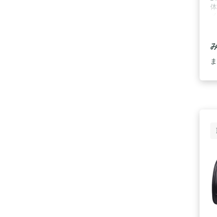
メ
保
ま