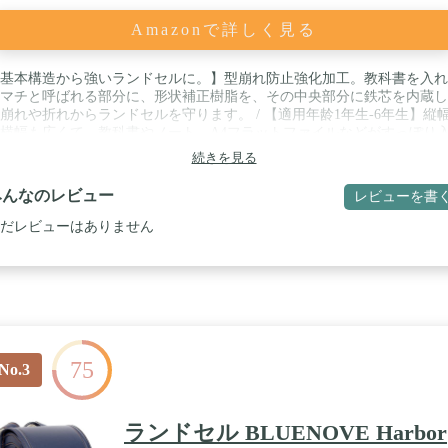
Amazonで詳しく見る
基本構造から強いランドセルに。】型崩れ防止強化加工。教科書を入れ
マチと呼ばれる部分に、形状補正樹脂を、その中央部分に鉄芯を内蔵し
崩れや折れからランドセルを守ります。 / 【適用年龄1年生-6年生】縦
横幅も広くて、教科書やノート、A4フラットファイルなどがすっぽり
ます！低学年でも無理やり詰め込む事もなく、教科書もノートもくしゃ
続きを見る
ゃになりません。本体サイズ:高33×巾25×マチ17cm （主収納室） 重量:
100g 内装=合成皮革 カブセ裏=合成皮革 自動ロック / 【強さと軽さの絶
みんなのレビュー
レビューを書
バランス。】圧倒的な耐久性を誇る人工皮革・タフロックを使用した最
デル。スピード感のあるデザインとクールなカラーリングがアクセント
だレビューはありません
ンプルで機能的、安全設計。 工場直結で中間マージン無しだからでき
の価格とってもお買い得です！ / 【老舗メーカーがコラボレーションし
ンドセル】「6年間ずっとカッコいい」軽さとシンプルなデザインを実
た老舗工場の熟練職人による匠の技で細部にわたるまでひとつひとつ丁
作り込みをしています。 / 【長い目で見ればシンプル・イズ・ベスト！
入特典！】6年間使うことを考えると、やっぱりシンプルなデザインが
！標準付属品 雨カバー。6年間保証書。時間割カード1枚、バオバブ筆箱
75
。
No.3
ランドセル BLUENOVE Harbor