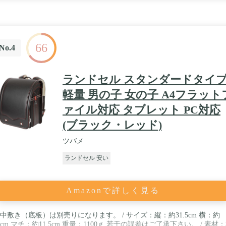
66
No.4
ランドセル スタンダードタイ
軽量 男の子 女の子 A4フラット
ァイル対応 タブレット PC対応
(ブラック・レッド)
ツバメ
ランドセル 安い
Amazonで詳しく見る
中敷き（底板）は別売りになります。 / サイズ：縦：約31.5cm 横：約
4cm マチ：約11.5cm 重量：1100ｇ 若干の誤差はご了承下さい。 / 素材