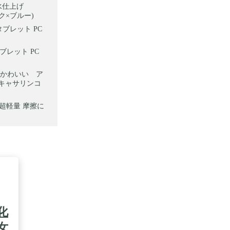
水仕上げ
ック×ブルー)
 タブレット PC
ブレット PC
 かわいい ア
 キャサリンコ
 超軽量 摩擦に
化
女