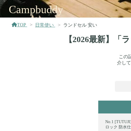
Campbuddy
TOP
日常使い
ランドセル 安い
【2026最新】
この
介して
[TUTU
ロック 防水仕上