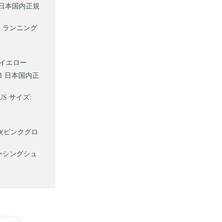
01 日本国内正規
カー ランニング
: イエロー
001 日本国内正
US サイズ:
700(ピンクグロ
 レーシングシュ