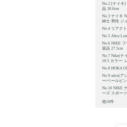
[ナイキ]
品 28.0cm
ナイキ N
紳士 男性 ジョ
リアクト 
Altra 
NIKE 
規品 27.5cm
Nike(
10.5 カラー:
HOKA O
asics
ー/ペールピンク)
NIKE
ーズ スポーツ 
他10件