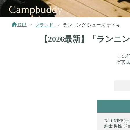
Campbuddy
TOP
ブランド
ランニング シューズ ナイキ
【2026最新】「ランニ
この
グ形式
NIKE(
紳士 男性 ジョ