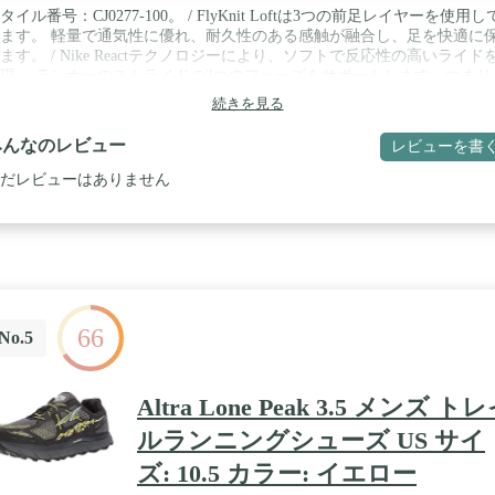
タイル番号：CJ0277-100。 / FlyKnit Loftは3つの前足レイヤーを使用し
ます。 軽量で通気性に優れ、耐久性のある感触が融合し、足を快適に
ます。 / Nike Reactテクノロジーにより、ソフトで反応性の高いライド
現。 ランナーのストライドの3つのフェーズをサポートします。つまり
ま先の柔軟性、中間姿勢でのスムーズな乗り心地、接触時のクッション
続きを見る
。 / アウトソールのゴムが増加し、より優れたトラクションと耐久性を
します。 / かかと周りのモールディングで安心感を保ち、ルートに集中
みんなのレビュー
レビューを書
ます。
だレビューはありません
66
No.5
Altra Lone Peak 3.5 メンズ ト
ルランニングシューズ US サイ
ズ: 10.5 カラー: イエロー