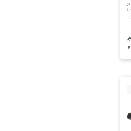
ス
い
ち
実
つ
性
供
き
ま