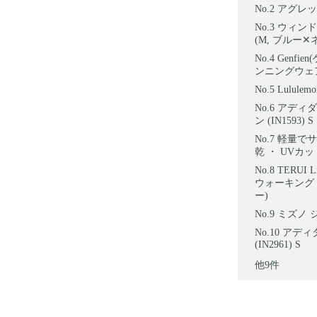
アグレッシブ
ウィンドブ
(M, ブルー✕
Genf
ンニングウェア
Lulule
アディダ
ン (IN1593) S
軽量でサ
乾 ・ UVカ
TERUI
ウォーキング 
ー)
ミズノ ジ
アディダ
(IN2961) S
他9件