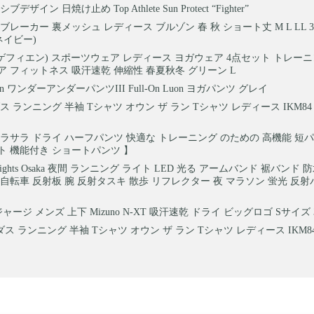
デザイン 日焼け止め Top Athlete Sun Protect “Fighter”
レーカー 裏メッシュ レディース ブルゾン 春 秋 ショート丈 M L LL 3L 21
ネイビー)
ien(ゲフィエン) スポーツウェア レディース ヨガウェア 4点セット トレー
 フィットネス 吸汗速乾 伸縮性 春夏秋冬 グリーン L
mon ワンダーアンダーパンツIII Full-On Luon ヨガパンツ グレイ
ス ランニング 半袖 Tシャツ オウン ザ ラン Tシャツ レディース IKM8
ラサラ ドライ ハーフパンツ 快適な トレーニング のための 高機能 短パン
ット 機能付き ショートパンツ 】
 Lights Osaka 夜間 ランニング ライト LED 光る アームバンド 裾バンド
自転車 反射板 腕 反射タスキ 散歩 リフレクター 夜 マラソン 蛍光 反射
ャージ メンズ 上下 Mizuno N-XT 吸汗速乾 ドライ ビッグロゴ Sサイズ 32J
ス ランニング 半袖 Tシャツ オウン ザ ラン Tシャツ レディース IKM8