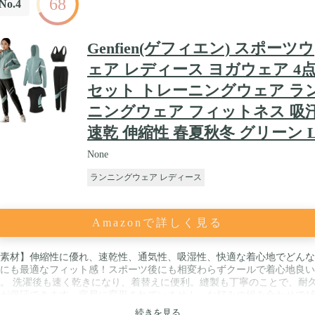
68
ますのでご了承下さい。
No.4
Genfien(ゲフィエン) スポーツウ
ェア レディース ヨガウェア 4
セット トレーニングウェア ラ
ニングウェア フィットネス 吸
速乾 伸縮性 春夏秋冬 グリーン 
None
ランニングウェア レディース
Amazonで詳しく見る
素材】伸縮性に優れ、速乾性、通気性、吸湿性、快適な着心地でどんな
にも最適なフィット感！スポーツ後にも相変わらずクールで着心地良い
。 洗濯後も速く乾きになり、着替えに便利。縫製も丁寧のことで、耐
が保証できます。容易に変形されていません。お好みの組み合わせで1
通して便利にお使い頂けます。 / 【四点セット】スポーツブラジャー＆
続きを見る