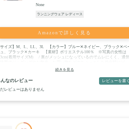
None
ランニングウェア レディース
Amazonで詳しく見る
サイズ】M、L、LL、3L 【カラー】ブルー✕ネイビー、ブラック✕ベ
ュ、ブラック✕カーキ 【素材】ポリエステル100％ ※写真の女性は
73cm(着用サイズM) / 裏がメッシュになっているのでムレにくく、通
抜群でジョギングやお散歩、お買い物などのちょっとした外出時にピッ
なウィンドブレーカーです。汗をかいてもべたつきにくくさらっと着用
続きを見る
だけます。フルジップタイプなので、しっかり上まで閉めると、日差し
たりやすい首元がガードできます。 / 機能性にも優れており快適に過ご
みんなのレビュー
レビューを書
メリットが嬉しい。「撥水加工」により急な雨にも安心です。「防汚加
」でおしゃれに花粉対策ができます。「ウォッシャブル」なのでご自宅
だレビューはありません
濯できお手入れが簡単です。「UVカット」機能付きで日差しの強い日
日焼け対策も期待できるジャケットです。 / 左右には手がすっぽり入る
いの大きめポケット付きで便利です。生地は薄すぎず、お尻まで隠れる
い丈感です。合わせやすいカラー展開でコーディネートしやすいのもポ
トです。軽量で持ち運びしやすく、本体カラーに合わせた収納袋つきな
かわいくコンパクトに収まりです。 / ※お客様のご覧になられますパソ
機器及びモニタなどの違いの為、実際の商品素材の色と相違する場合も