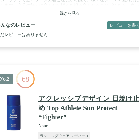
します。自分の好みに合わせて様々な組み合わせることができる。春か
までロングシーズンお使いいただける。 / 【適用場面】いろいろな運動
続きを見る
当！ジョギング、ウォーキング、エクササイズ、フィットネス、筋力ト
ニング、ランニング、ダンス、テニス、ジム、ヨガなど。アウトドア、
みんなのレビュー
レビューを書
やルームウェアとしても多様な用途に対応するセットアップ。 / 【抜群
ィット感】通気性に優れた素材で熱を逃がし、体をドライで快適に保ち
だレビューはありません
。ハードな運動でもム レやベタ付きがなく快適な着心地を維持します
地の伸びが良いので、スパッツはくるぶしまでしっかり隠 れるくらい
。 / 【スポーツ専用素材】伸縮性に優れ、速乾性、吸湿性、快適な着心
どんな動きにも最適なフィット感します！スポーツ後にも相変わらずク
で着心地良いです。変形しにくいです。春、夏、秋、冬の季節はコロケ
ョ ンして着用できます！吸水速乾と高いストレッチ性の素材を採用な
、動きやすく、適度なフィット感で体 をより一層引き締めてくれます。 
68
サービス】【Sサイズ】推奨体重42.5g〜47.5kg【Mサイズ】推奨体重
No.2
7.5kg〜52.5kg;【Lサイズ】推奨体重52.5kg〜57.5kg;【XLサイズ】推奨
7.5kg〜65kg;【2XLサイズ】推奨体重65kg〜72.5kg;【3XLサイズ】推奨
2.5kg〜80kg;【※サイズ表はあくまで目安です。 より高い着圧効果を求
アグレッシブデザイン 日焼け
方はワンサイズ下をオススメします。圧力のある着心地が苦手なお客様
、サイズ表に適したサイズもしくはワンランク上をお求めください。
め Top Athlete Sun Protect
“Fighter”
None
ランニングウェア レディース