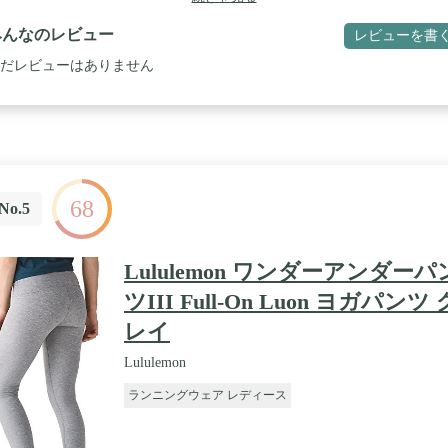
ャツ＆スポーツパーカー＆ズボン 寝間着やパジャマ代わりのルームウ
からジムでのトレーニングスポーツダンスウェアとしても、ゆったり楽
みんなのレビュー
レビューを書
回せるお洒落（おしゃれ）なスポーツウェアの四点セットです。好みの
合わせでオシャレを楽しみながら運動できます。 / 【デザイン】サイト
だレビューはありません
ット付き、小物の出し入れとか便利。ゴム型ウエストになっているので
好みの腰位置で履くことができるノ ンストレスなスポーツパンツです。 
良いチョイス】ドロップショルダーとバイカラーとサイドラインが印象
デザインで、スポーツシーンでもデイリーでも利用しやすいサイズ感で
。デザインの可愛らしさが注目を集める人気の上下4点セットアップで
。ブラック、グリーン、パープルの3カラー/M,L,XLの3サイズから選べ
。 / 【おすすめ】いろいろな運動に適当！ジョギング、ウォーキング、
68
ササイズ、フィットネス、筋力トレーニング、ランニング、ダンス、テ
No.5
、ジム、ヨガなど。アウトドア、街着やルームウェアとしても多様な用
対応するセットアップ
Lululemon ワンダーアンダーパ
ツIII Full-On Luon ヨガパンツ 
レイ
Lululemon
ランニングウェア レディース