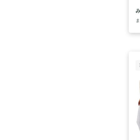
シ
ア
着
み
ま
ケ
お
【
な
す
す
す
ク
ス
に