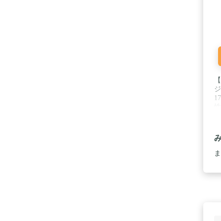
【
ジ
1
性
リ
た
あ
る
工
ま
洗
の
ら
よ
ン
で
ン