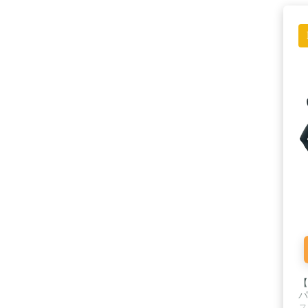
【
パ
ス