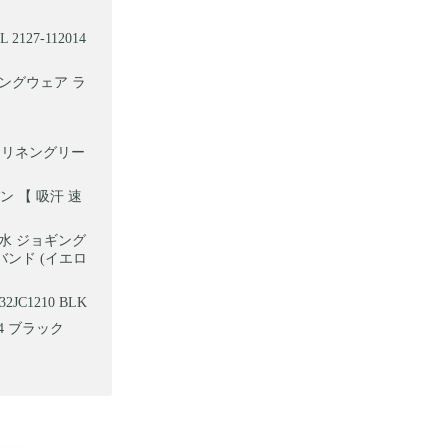
27-112014
ニングウェア ラ
4 リネングリー
 【 吸汗 速
 防水 ジョギング
バンド (イエロ
C1210 BLK
4 ブラック