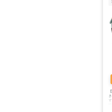
り
【
き
す
性
を