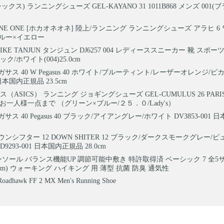
(アシックス) ランニングシューズ GEL-KAYANO 31 1011B868 メンズ 001
E
ONE ONE [ホカオネオネ] 陸上/ランニング ランニングシューズ アラヒ 6
ルブルー×イエロー
IKE TANJUN タンジュン DJ6257 004 レディーススニーカー 靴 スポ
ク/ホワイト(004)25.0cm
ペガサス 40 W Pegasus 40 ホワイト/ブルーティント/レーザーオレンジ/
2 日本国内正規品 23.5cm
（ASICS） ランニング ジョギングシューズ GEL-CUMULUS 26 PARI
.750 お一人様一点まで （グリーン×ブルー/２５．０/Lady's）
ペガサス 40 Pegasus 40 ブラック/アイアングレー/ホワイト DV3853-001
ダウンシフター 12 DOWN SHITER 12 ブラック/ダークスモークグレー/
9293-001 日本国内正規品 28.0cm
ンソール バランス機能UP 調節可能中敷き 特許取得済 ベーシック 7 全5
6.5cm) ウォーキング ハイキング 用 薄型 抗菌 防臭 通気性
oadhawk FF 2 MX Men's Running Shoe