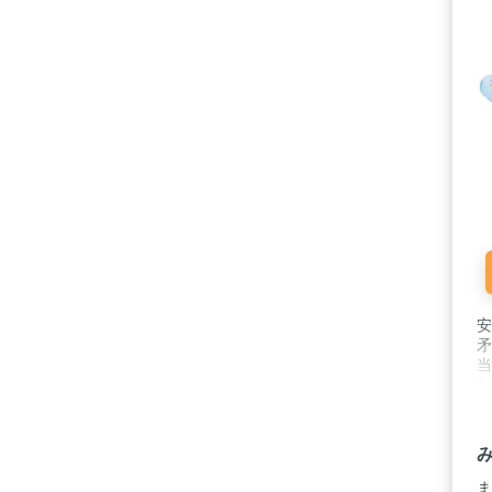
安
矛
当
ン
は
で
ま