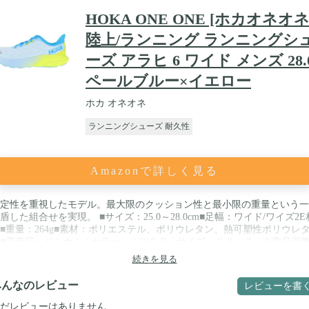
HOKA ONE ONE [ホカオネオネ
陸上/ランニング ランニングシ
ーズ アラヒ 6 ワイド メンズ 28.
ペールブルー×イエロー
ホカ オネオネ
ランニングシューズ 耐久性
Amazonで詳しく見る
定性を重視したモデル。最大限のクッション性と最小限の重量という一
盾した組合せを実現。 ■サイズ：25.0～28.0cm■足幅：ワイド/ワイズ2E
■重量：264g■素材：ポリエステル、ポリウレタン、熱可塑性ポリウレ
■原産国：ベトナム / カラー：ＩＷＥＰ / サイズ：２８．０ / ※商品画
サンプルのため、色味やサイズ等の仕様に変更がある場合がございます
続きを見る
、予めご了承ください
みんなのレビュー
レビューを書
だレビューはありません