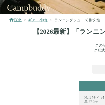
Campbuddy
TOP
ギア・小物
ランニングシューズ 耐久性
【2026最新】「ラン
この
グ形式
[ナイキ]
品 27.0cm