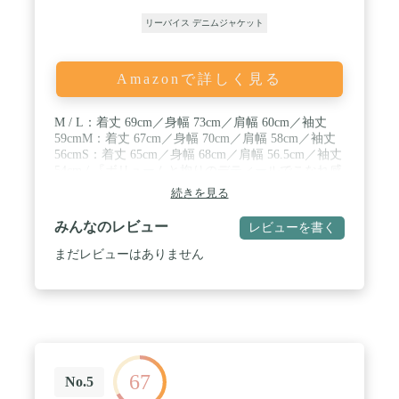
リーバイス デニムジャケット
Amazonで詳しく見る
M / L：着丈 69cm／身幅 73cm／肩幅 60cm／袖丈
59cmM：着丈 67cm／身幅 70cm／肩幅 58cm／袖丈
56cmS：着丈 65cm／身幅 68cm／肩幅 56.5cm／袖丈
54cm / 『ボリュームと拘りのデティールでこなれ感
高まる一枚』コットン100％生地を使用したオーバ
続きを見る
ーサイズデニムジャケット。 程よい肉感のデニム素
材は、インナー使いによってはロングシーズンお使
みんなのレビュー
レビューを書く
いいただける万能な一枚。 フロントタックや比翼仕
立てのボタンで個性を演出しながらもシンプルで合
まだレビューはありません
わせやすく、季節の変わり目から重宝するアイテム
です。 / ―DETAIL― ・オーバーサイズデニムジャ
ケット ・抜け感漂うワイドシルエット ・フロント
にタックでデザインを施して個性を演出 ・フロント
両サイドにデザインポケット ・すっきりとした印象
を与える比翼ボタン ・ギャザーで膨らみを持たせた
袖デザイン ・季節の変わり目からインナー使いによ
67
ってロングシーズン重宝するアイテム ・別売りのパ
No.5
ンツとセットアップとしても着用可能 ―FABRIC―